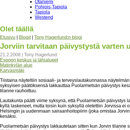
Otaniemi
Pohjois-Tapiola
Tapiola
Westend
Olet täällä
Etusivu
|
Blogit
|
Tony Hagerlund:n blogi
Jorviin tarvitaan päivystystä varten u
21.2.2008
|
Tony Hagerlund
Espoon keskus ja lähialueet
Matinkylän alue
Karvasmäki
Tiistaina näyteltiin sosiaali- ja terveyslautakunnassa näytelm
syksyisen päätöksensä lakkauttaa Puolarmetsän päivystys kesäk
tilanne rauhoittuu.
Lautakunta päätti viime syksynä, että Puolarmetsän päivystys la
kyllä laskeneet, mutta toisin kuin syksyllä oletettiin Jorvissa ei
Helsingin ja uudenmaan sairaanhoitopiirin (joka omistaa Jorvin 
kesäksi.
Puolarmetsän päivystys lakkautetaan sitten kun Jorvin tilanne se