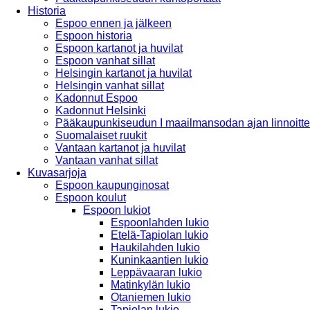
Historia
Espoo ennen ja jälkeen
Espoon historia
Espoon kartanot ja huvilat
Espoon vanhat sillat
Helsingin kartanot ja huvilat
Helsingin vanhat sillat
Kadonnut Espoo
Kadonnut Helsinki
Pääkaupunkiseudun I maailmansodan ajan linnoitte
Suomalaiset ruukit
Vantaan kartanot ja huvilat
Vantaan vanhat sillat
Kuvasarjoja
Espoon kaupunginosat
Espoon koulut
Espoon lukiot
Espoonlahden lukio
Etelä-Tapiolan lukio
Haukilahden lukio
Kuninkaantien lukio
Leppävaaran lukio
Matinkylän lukio
Otaniemen lukio
Tapiolan lukio