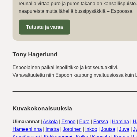
reunalla virtaa puro ja puron takana on kansallispuist
naapureista mutta lähellä bussipysäkkiä – Espoossa.
Tutustu ja varaa
Tony Hagerlund
Espoolainen paikallispoliitikko ja kotiseutuaktiivi.
Varavaltuutettu niin Espoon kaupunginvaltuustossa kuin 
Kuvakokonaisuuksia
Uimarannat
|
Askola
|
Espoo
|
Eura
|
Forssa
|
Hamina
|
H
Hämeenlinna
|
Imatra
|
Joroinen
|
Inkoo
|
Joutsa
|
Juva
|
J
Kemiönsaari
|
Kirkkonummi
|
Kotka
|
Kouvola
|
Kuopio
|
L