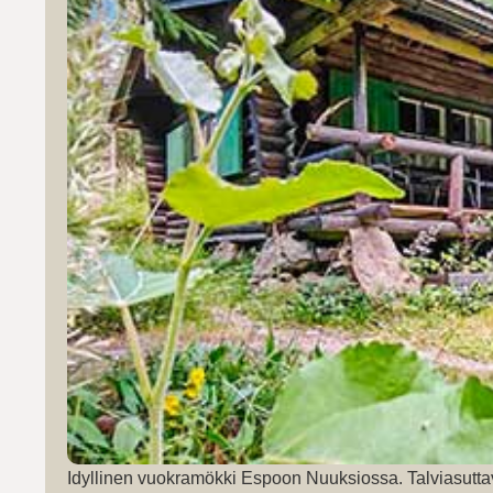
Idyllinen vuokramökki Espoon Nuuksiossa. Talviasutta