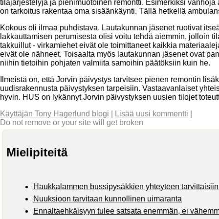
tilajärjestelyjä ja pienimuotoinen remontti. Esimerkiksi vanhoja
on tarkoitus rakentaa oma sisäänkäynti. Tällä hetkellä ambulans
Kokous oli ilmaa puhdistava. Lautakunnan jäsenet ruotivat itse
lakkauttamisen perumisesta olisi voitu tehdä aiemmin, jolloin ti
takkuillut - virkamiehet eivät ole toimittaneet kaikkia materiaalej
eivät ole nähneet. Toisaalta myös lautakunnan jäsenet ovat pantan
niihin tietoihin pohjaten valmiita samoihin päätöksiin kuin he.
Ilmeistä on, että Jorvin päivystys tarvitsee pienen remontin lis
uudisrakennusta päivystyksen tarpeisiin. Vastaavanlaiset yhteis
hyvin. HUS on lykännyt Jorvin päivystyksen uusien tilojet tote
Käyttäjän Tony Hagerlund blogi
|
Lisää uusi kommentti
|
Do not remove or your site will get broken
Mielipiteitä
Haukkalammen bussipysäkkien yhteyteen tarvittaisiin 
Nuuksioon tarvitaan kunnollinen uimaranta
Ennaltaehkäisyyn tulee satsata enemmän, ei vähem