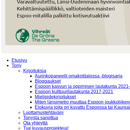
Etusivu
Tony
Kirjoituksia
Aurinkopaneelit omakotitalossa -blogisarja
Bloggaukset
Espoon kasvun ja oppimisen lautakunta 2021
Espoon kulttuurilautakunta 2017-2021
Mielipidekirjoitukset
Miten länsimetro muuttaa Espoon joukkoliiken
Elokuvia joita on kuvattu Espoossa tai Kaunia
Luottamustehtäväni
Tonysta sanottua
Ota yhteyttä
Tue kuvausprojekteja!