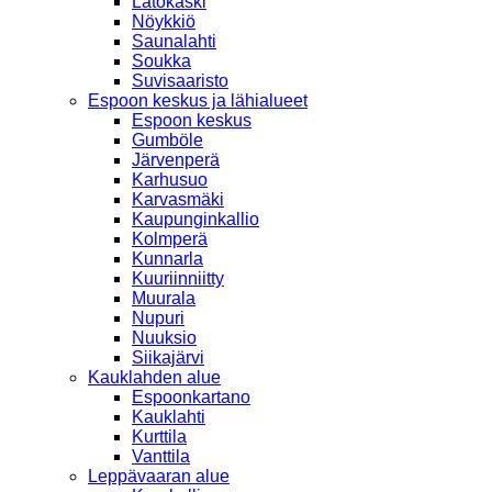
Latokaski
Nöykkiö
Saunalahti
Soukka
Suvisaaristo
Espoon keskus ja lähialueet
Espoon keskus
Gumböle
Järvenperä
Karhusuo
Karvasmäki
Kaupunginkallio
Kolmperä
Kunnarla
Kuuriinniitty
Muurala
Nupuri
Nuuksio
Siikajärvi
Kauklahden alue
Espoonkartano
Kauklahti
Kurttila
Vanttila
Leppävaaran alue