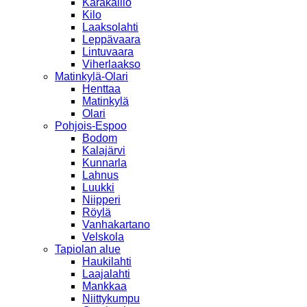
Karakallio
Kilo
Laaksolahti
Leppävaara
Lintuvaara
Viherlaakso
Matinkylä-Olari
Henttaa
Matinkylä
Olari
Pohjois-Espoo
Bodom
Kalajärvi
Kunnarla
Lahnus
Luukki
Niipperi
Röylä
Vanhakartano
Velskola
Tapiolan alue
Haukilahti
Laajalahti
Mankkaa
Niittykumpu