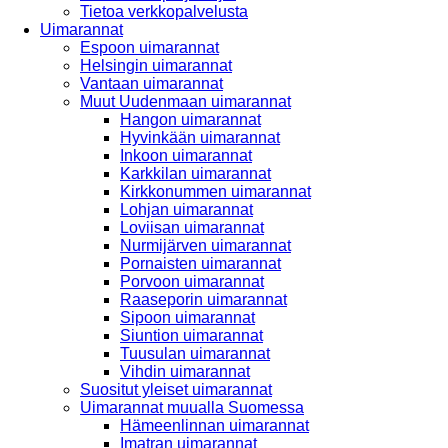
Tietoa verkkopalvelusta
Uimarannat
Espoon uimarannat
Helsingin uimarannat
Vantaan uimarannat
Muut Uudenmaan uimarannat
Hangon uimarannat
Hyvinkään uimarannat
Inkoon uimarannat
Karkkilan uimarannat
Kirkkonummen uimarannat
Lohjan uimarannat
Loviisan uimarannat
Nurmijärven uimarannat
Pornaisten uimarannat
Porvoon uimarannat
Raaseporin uimarannat
Sipoon uimarannat
Siuntion uimarannat
Tuusulan uimarannat
Vihdin uimarannat
Suositut yleiset uimarannat
Uimarannat muualla Suomessa
Hämeenlinnan uimarannat
Imatran uimarannat