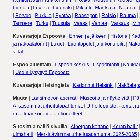
Loimaa
|
Loviisa
|
Luumäki
|
Mikkeli
|
Mäntsälä
|
Naantali
|
Porvoo
|
Pukkila
|
Pyhtää
|
Raasepori
|
Raisio
|
Rauma
|
Tampere
|
Turku
|
Tuusula
|
Vaasa
|
Vantaa
|
Varkaus
|
Vih
Kuvasarjoja Espoosta
|
Ennen ja jälkeen
|
Historia
|
Kad
ja näköalatornit
|
Lukiot
|
Luontopolut ja ulkoilureitit
|
Näkö
sillat
Espoo alueittain
|
Espoon keskus
|
Espoonlahti
|
Kauklah
|
Usein kysyttyä Espoosta
Kuvasarjoja Helsingistä
|
Kadonnut Helsinki
|
Näköalapa
Muuta
|
Länsimetron asemat
|
Museoita ja näyttelyitä
|
Pä
Aikaisemmat urheilutapahtumat
|
Urheilupuistot,-kentät ja 
maailmansodan ajan linnoitteet
Suosittua näillä sivuilla
|
Albergan kartano
|
Keran hallit
uimahalli
|
Merkittävimmät urheilutapahtumat 2025-2035