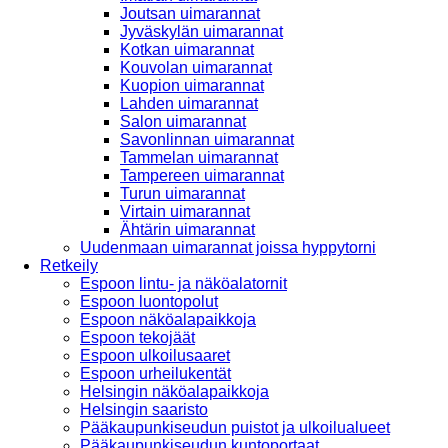
Joutsan uimarannat
Jyväskylän uimarannat
Kotkan uimarannat
Kouvolan uimarannat
Kuopion uimarannat
Lahden uimarannat
Salon uimarannat
Savonlinnan uimarannat
Tammelan uimarannat
Tampereen uimarannat
Turun uimarannat
Virtain uimarannat
Ähtärin uimarannat
Uudenmaan uimarannat joissa hyppytorni
Retkeily
Espoon lintu- ja näköalatornit
Espoon luontopolut
Espoon näköalapaikkoja
Espoon tekojäät
Espoon ulkoilusaaret
Espoon urheilukentät
Helsingin näköalapaikkoja
Helsingin saaristo
Pääkaupunkiseudun puistot ja ulkoilualueet
Pääkaupunkiseudun kuntoportaat