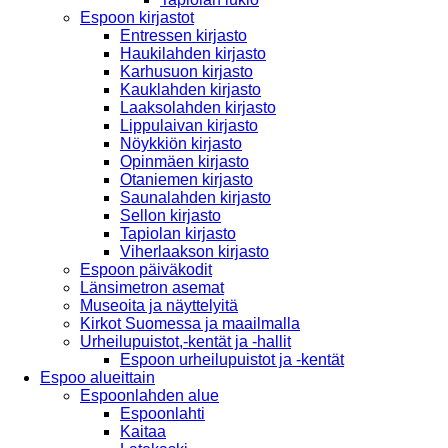
Espoon kirjastot
Entressen kirjasto
Haukilahden kirjasto
Karhusuon kirjasto
Kauklahden kirjasto
Laaksolahden kirjasto
Lippulaivan kirjasto
Nöykkiön kirjasto
Opinmäen kirjasto
Otaniemen kirjasto
Saunalahden kirjasto
Sellon kirjasto
Tapiolan kirjasto
Viherlaakson kirjasto
Espoon päiväkodit
Länsimetron asemat
Museoita ja näyttelyitä
Kirkot Suomessa ja maailmalla
Urheilupuistot,-kentät ja -hallit
Espoon urheilupuistot ja -kentät
Espoo alueittain
Espoonlahden alue
Espoonlahti
Kaitaa