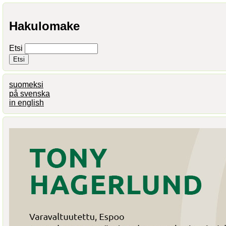
Hakulomake
Etsi
suomeksi
på svenska
in english