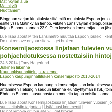
Matinkylän alue
Matinkylä
Nuottaniemi
Bloggaan sarjan kirjoituksia siitä mitä muutoksia Espoon jou
esittelyssä Matinkylän tienoo, viitaten Länsiväylän eteläpuol
linjaa Espoon kannan 22.9. Olen kyseisen konsernijaoston jäs
Lue lisää
about Miten Länsimetro muuttaa Espoon joukkoliikent
Do not remove or your site will get broken
Konsernijaostossa linjataan tulevien vu
pohjaehdotuksessa nostettaisiin hintoja
24.8.2014
|
Tony Hagerlund
Julkinen liikenne
Kaupunkisuunnittelu ja -rakenne
Espoon kaupunginhallituksen konsernijaosto 2013-2014
Huomisessa Espoon kaupungin konsernijaoston kokouksessa o
antaminen Helsingin seudun liikenne -kuntayhtymän (HSL) toim
Ehdotus Espoon lausunnosta on monella tapaa voisiko sanoa jo
Lue lisää
about Konsernijaostossa linjataan tulevien vuosien jou
supistettaisiin tarjontaa
|
Lisää uusi kommentti
|
Do not remove or your site will get broken