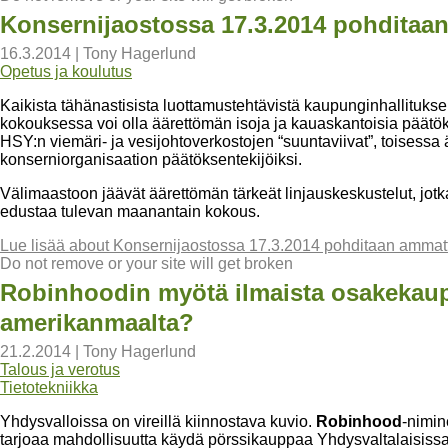
Konsernijaostossa 17.3.2014 pohditaa
16.3.2014
|
Tony Hagerlund
Opetus ja koulutus
Kaikista tähänastisista luottamustehtävistä kaupunginhallitukse
kokouksessa voi olla äärettömän isoja ja kauaskantoisia päätök
HSY:n viemäri- ja vesijohtoverkostojen “suuntaviivat”, toisessa ä
konserniorganisaation päätöksentekijöiksi.
Välimaastoon jäävät äärettömän tärkeät linjauskeskustelut, jotk
edustaa tulevan maanantain kokous.
Lue lisää
about Konsernijaostossa 17.3.2014 pohditaan ammatt
Do not remove or your site will get broken
Robinhoodin myötä ilmaista osakekaupp
amerikanmaalta?
21.2.2014
|
Tony Hagerlund
Talous ja verotus
Tietotekniikka
Yhdysvalloissa on vireillä kiinnostava kuvio.
Robinhood
-nimin
tarjoaa mahdollisuutta käydä pörssikauppaa Yhdysvaltalaisissa 