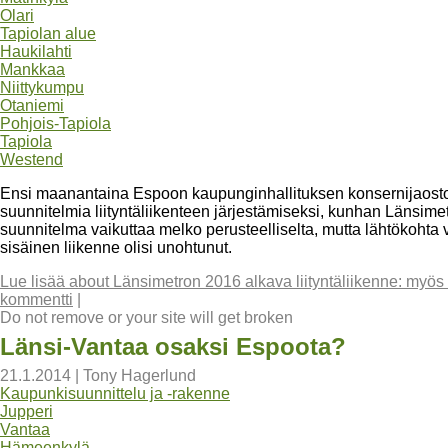
Olari
Tapiolan alue
Haukilahti
Mankkaa
Niittykumpu
Otaniemi
Pohjois-Tapiola
Tapiola
Westend
Ensi maanantaina Espoon kaupunginhallituksen konsernijaostos
suunnitelmia liityntäliikenteen järjestämiseksi, kunhan Länsime
suunnitelma vaikuttaa melko perusteelliselta, mutta lähtökohta va
sisäinen liikenne olisi unohtunut.
Lue lisää
about Länsimetron 2016 alkava liityntäliikenne: myös
kommentti
|
Do not remove or your site will get broken
Länsi-Vantaa osaksi Espoota?
21.1.2014
|
Tony Hagerlund
Kaupunkisuunnittelu ja -rakenne
Jupperi
Vantaa
Hämeenkylä