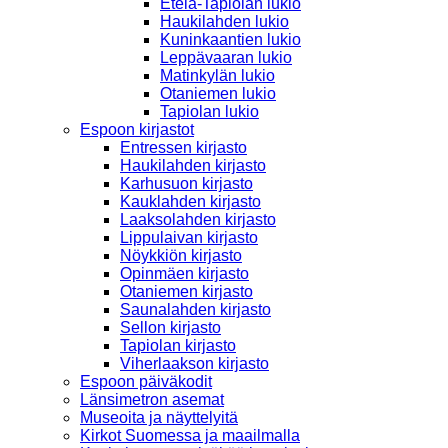
Etelä-Tapiolan lukio
Haukilahden lukio
Kuninkaantien lukio
Leppävaaran lukio
Matinkylän lukio
Otaniemen lukio
Tapiolan lukio
Espoon kirjastot
Entressen kirjasto
Haukilahden kirjasto
Karhusuon kirjasto
Kauklahden kirjasto
Laaksolahden kirjasto
Lippulaivan kirjasto
Nöykkiön kirjasto
Opinmäen kirjasto
Otaniemen kirjasto
Saunalahden kirjasto
Sellon kirjasto
Tapiolan kirjasto
Viherlaakson kirjasto
Espoon päiväkodit
Länsimetron asemat
Museoita ja näyttelyitä
Kirkot Suomessa ja maailmalla