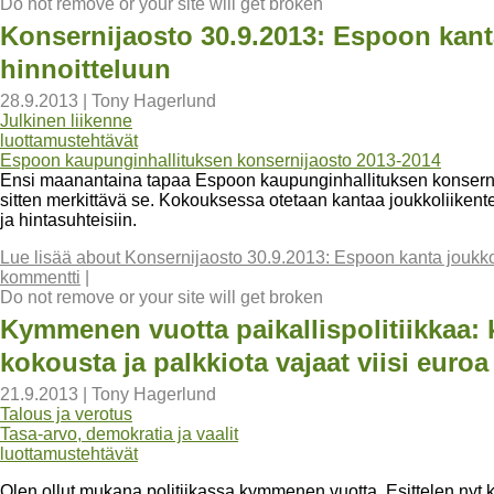
Do not remove or your site will get broken
Konsernijaosto 30.9.2013: Espoon kant
hinnoitteluun
28.9.2013
|
Tony Hagerlund
Julkinen liikenne
luottamustehtävät
Espoon kaupunginhallituksen konsernijaosto 2013-2014
Ensi maanantaina tapaa Espoon kaupunginhallituksen konsernijao
sitten merkittävä se. Kokouksessa otetaan kantaa joukkoliikente
ja hintasuhteisiin.
Lue lisää
about Konsernijaosto 30.9.2013: Espoon kanta joukkol
kommentti
|
Do not remove or your site will get broken
Kymmenen vuotta paikallispolitiikkaa: k
kokousta ja palkkiota vajaat viisi euroa
21.9.2013
|
Tony Hagerlund
Talous ja verotus
Tasa-arvo, demokratia ja vaalit
luottamustehtävät
Olen ollut mukana politiikassa kymmenen vuotta. Esittelen nyt k