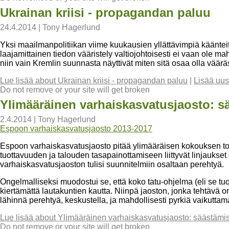
Ukrainan kriisi - propagandan paluu
24.4.2014
|
Tony Hagerlund
Yksi maailmanpolitiikan viime kuukausien yllättävimpiä käänteit
laajamittainen tiedon vääristely valtiojohtoisesti ei vaan ole ma
niin vain Kremlin suunnasta näyttivät miten sitä osaa olla väärä
Lue lisää
about Ukrainan kriisi - propagandan paluu
|
Lisää uus
Do not remove or your site will get broken
Ylimääräinen varhaiskasvatusjaosto: s
2.4.2014
|
Tony Hagerlund
Espoon varhaiskasvatusjaosto 2013-2017
Espoon varhaiskasvatusjaosto pitää ylimääräisen kokouksen to
tuottavuuden ja talouden tasapainottamiseen liittyvät linjaukse
varhaiskasvatusjaoston tulisi suunnitelmiin osaltaan perehtyä.
Ongelmalliseksi muodostui se, että koko tatu-ohjelma (eli se t
kiertämättä lautakuntien kautta. Niinpä jaoston, jonka tehtävä 
lähinnä perehtyä, keskustella, ja mahdollisesti pyrkiä vaikutta
Lue lisää
about Ylimääräinen varhaiskasvatusjaosto: säästämis
Do not remove or your site will get broken