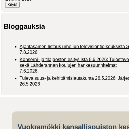
Bloggauksia
Ajantasainen listaus urheilun televisiontioikeuksist
7.8.2026
Konserni- ja tilajaoston esityslista 8.6.2026: Tulostav
sekä Lähderannan koulujen hankesuunnitelmat
7.6.2026
Tulevaisuus- ja kehittämislautakunta 26.5.2026: Järj
26.5.2026
Vuokramökki kansallispuiston kes