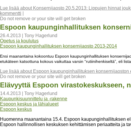
Lue lisää
about Konsernijaosto 20.5.2013: Lippujen hinnat jouk
kommentti
|
Do not remove or your site will get broken
Espoon kaupunginhallituksen konsernij
26.4.2013
|
Tony Hagerlund
Opetus ja koulutus
Espoon kaupunginhallituksen konsernijaosto 2013-2014
Ensi maanantaina kokoontuu Espoon kaupunginhallituksen konsernijaost
etukäteen katsottuna kokous vaikuttaa varsin “rutiinihenkiseltä”, eli listal
Lue lisää
about Espoon kaupunginhallituksen konsernijaoston e
Do not remove or your site will get broken
Elävyyttä Espoon virastokeskukseen, ni
14.4.2013
|
Tony Hagerlund
Kaupunkisuunnittelu ja -rakenne
Espoon keskus ja lähialueet
Espoon keskus
Huomenna maanantaina 15.4. Espoon kaupunginhallituksen elinke
Espoon hallinnollisen keskuksen kehittämisen periaatteita ja tavo