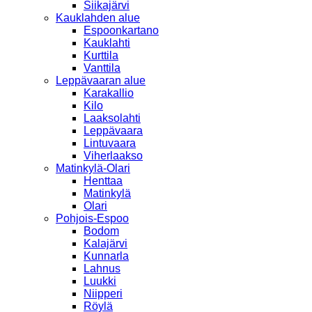
Siikajärvi
Kauklahden alue
Espoonkartano
Kauklahti
Kurttila
Vanttila
Leppävaaran alue
Karakallio
Kilo
Laaksolahti
Leppävaara
Lintuvaara
Viherlaakso
Matinkylä-Olari
Henttaa
Matinkylä
Olari
Pohjois-Espoo
Bodom
Kalajärvi
Kunnarla
Lahnus
Luukki
Niipperi
Röylä