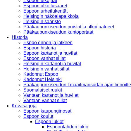
Espoon tekojäät
Espoon ulkoilusaaret
Espoon urheilukentät
Helsingin näköalapaikkoja
Helsingin saaristo
Pääkaupunkiseudun puistot ja ulkoilualueet
Pääkaupunkiseudun kuntoportaat
Historia
Espoo ennen ja jälkeen
Espoon historia
Espoon kartanot ja huvilat
Espoon vanhat sillat
Helsingin kartanot ja huvilat
Helsingin vanhat sillat
Kadonnut Espoo
Kadonnut Helsinki
Pääkaupunkiseudun I maailmansodan ajan linnoitte
Suomalaiset ruukit
Vantaan kartanot ja huvilat
Vantaan vanhat sillat
Kuvasarjoja
Espoon kaupunginosat
Espoon koulut
Espoon lukiot
Espoonlahden lukio