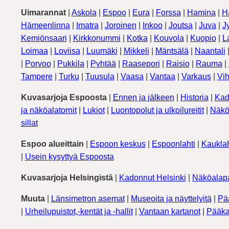
Uimarannat
|
Askola
|
Espoo
|
Eura
|
Forssa
|
Hamina
|
H
Hämeenlinna
|
Imatra
|
Joroinen
|
Inkoo
|
Joutsa
|
Juva
|
J
Kemiönsaari
|
Kirkkonummi
|
Kotka
|
Kouvola
|
Kuopio
|
L
Loimaa
|
Loviisa
|
Luumäki
|
Mikkeli
|
Mäntsälä
|
Naantali
|
Porvoo
|
Pukkila
|
Pyhtää
|
Raasepori
|
Raisio
|
Rauma
|
Tampere
|
Turku
|
Tuusula
|
Vaasa
|
Vantaa
|
Varkaus
|
Vih
Kuvasarjoja Espoosta
|
Ennen ja jälkeen
|
Historia
|
Kad
ja näköalatornit
|
Lukiot
|
Luontopolut ja ulkoilureitit
|
Näkö
sillat
Espoo alueittain
|
Espoon keskus
|
Espoonlahti
|
Kauklah
|
Usein kysyttyä Espoosta
Kuvasarjoja Helsingistä
|
Kadonnut Helsinki
|
Näköalapa
Muuta
|
Länsimetron asemat
|
Museoita ja näyttelyitä
|
Pä
|
Urheilupuistot,-kentät ja -hallit
|
Vantaan kartanot
|
Pääka