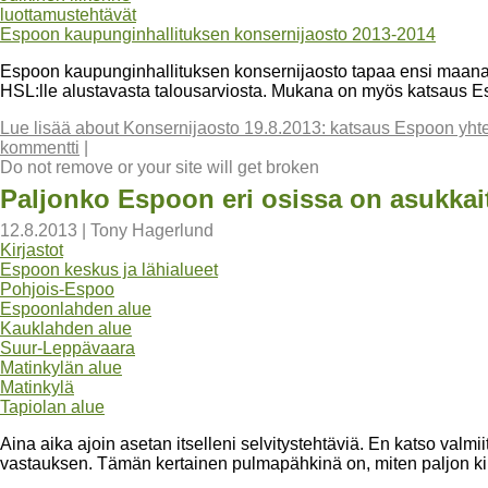
luottamustehtävät
Espoon kaupunginhallituksen konsernijaosto 2013-2014
Espoon kaupunginhallituksen konsernijaosto tapaa ensi maan
HSL:lle alustavasta talousarviosta. Mukana on myös katsaus Es
Lue lisää
about Konsernijaosto 19.8.2013: katsaus Espoon yhtei
kommentti
|
Do not remove or your site will get broken
Paljonko Espoon eri osissa on asukkait
12.8.2013
|
Tony Hagerlund
Kirjastot
Espoon keskus ja lähialueet
Pohjois-Espoo
Espoonlahden alue
Kauklahden alue
Suur-Leppävaara
Matinkylän alue
Matinkylä
Tapiolan alue
Aina aika ajoin asetan itselleni selvitystehtäviä. En katso valmii
vastauksen. Tämän kertainen pulmapähkinä on, miten paljon kirj