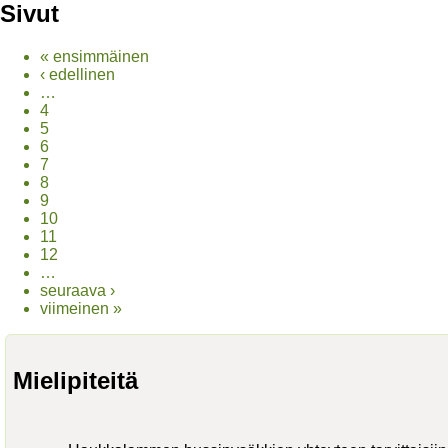
Sivut
« ensimmäinen
‹ edellinen
…
4
5
6
7
8
9
10
11
12
…
seuraava ›
viimeinen »
Mielipiteitä