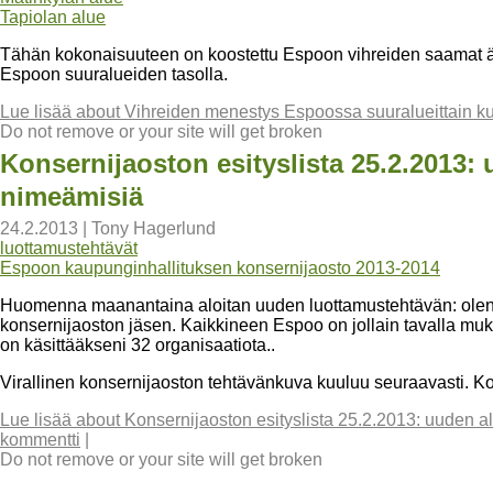
Tapiolan alue
Tähän kokonaisuuteen on koostettu Espoon vihreiden saamat 
Espoon suuralueiden tasolla.
Lue lisää
about Vihreiden menestys Espoossa suuralueittain k
Do not remove or your site will get broken
Konsernijaoston esityslista 25.2.2013: 
nimeämisiä
24.2.2013
|
Tony Hagerlund
luottamustehtävät
Espoon kaupunginhallituksen konsernijaosto 2013-2014
Huomenna maanantaina aloitan uuden luottamustehtävän: olen 
konsernijaoston jäsen. Kaikkineen Espoo on jollain tavalla mu
on käsittääkseni 32 organisaatiota..
Virallinen konsernijaoston tehtävänkuva kuuluu seuraavasti. Ko
Lue lisää
about Konsernijaoston esityslista 25.2.2013: uuden a
kommentti
|
Do not remove or your site will get broken