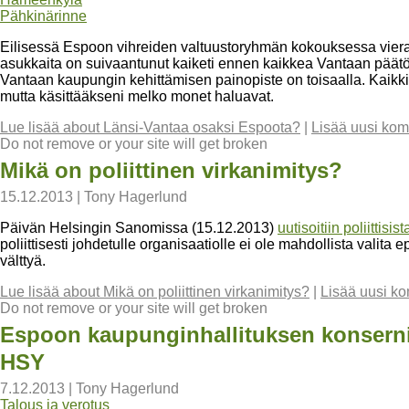
Pähkinärinne
Eilisessä Espoon vihreiden valtuustoryhmän kokouksessa viera
asukkaita on suivaantunut kaiketi ennen kaikkea Vantaan päätö
Vantaan kaupungin kehittämisen painopiste on toisaalla. Kaikki
mutta käsittääkseni melko monet haluavat.
Lue lisää
about Länsi-Vantaa osaksi Espoota?
|
Lisää uusi kom
Do not remove or your site will get broken
Mikä on poliittinen virkanimitys?
15.12.2013
|
Tony Hagerlund
Päivän Helsingin Sanomissa (15.12.2013)
uutisoitiin poliittisis
poliittisesti johdetulle organisaatiolle ei ole mahdollista valita epä
välttyä.
Lue lisää
about Mikä on poliittinen virkanimitys?
|
Lisää uusi k
Do not remove or your site will get broken
Espoon kaupunginhallituksen konsernij
HSY
7.12.2013
|
Tony Hagerlund
Talous ja verotus