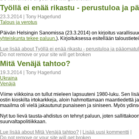
Työllä ei enää rikastu - perustuloa ja p
23.3.2014
|
Tony Hagerlund
Talous ja verotus
Päivän Helsingin Sanomissa (23.3.2014) on kirjoitus varallisuu
yhteiskunta tekee paluun.
). Kirjoituksessa esitellään taloustietei
Lue lisää
about Työllä ei enää rikastu - perustuloa ja pääomatul
Do not remove or your site will get broken
Mitä Venäjä tahtoo?
19.3.2014
|
Tony Hagerlund
Ukraina
Venäjä
Viime viikkoina on tullut mieleen lapsuuteni 1980-luku. Sen lis
ostin kioskilta irtokarkkeja, aloin hahmottamaan maantiedettä ja
maailma oli vielä jakautunut punaiseen ja siniseen. Myös ydins
Nyt tuo lievä tausta-ahdistus on tehnyt paluun, joten sallittako
suurvaltapolitiikkaan.
Lue lisää
about Mitä Venäjä tahtoo?
|
Lisää uusi kommentti
|
Do not remove or your site will get broken