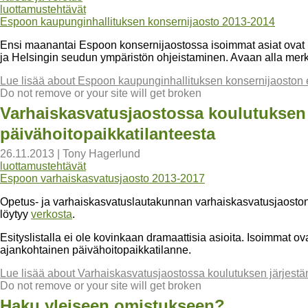
luottamustehtävät
Espoon kaupunginhallituksen konsernijaosto 2013-2014
Ensi maanantai Espoon konsernijaostossa isoimmat asiat ovat 
ja Helsingin seudun ympäristön ohjeistaminen. Avaan alla merk
Lue lisää
about Espoon kaupunginhallituksen konsernijaoston e
Do not remove or your site will get broken
Varhaiskasvatusjaostossa koulutuksen 
päivähoitopaikkatilanteesta
26.11.2013
|
Tony Hagerlund
luottamustehtävät
Espoon varhaiskasvatusjaosto 2013-2017
Opetus- ja varhaiskasvatuslautakunnan varhaiskasvatusjaoston 
löytyy
verkosta
.
Esityslistalla ei ole kovinkaan dramaattisia asioita. Isoimmat 
ajankohtainen päivähoitopaikkatilanne.
Lue lisää
about Varhaiskasvatusjaostossa koulutuksen järjestäm
Do not remove or your site will get broken
Haku yleiseen omistukseen?