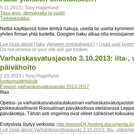
5.11.2013
|
Tony Hagerlund
Tasa-arvo, demokratia ja vaalit
Tietotekniikka
Nettiä käyttäessä tulee tehtyä hakuja, useita tai useita kymmeni
yhden firman yhtä tuotetta. Googlen haku alkaa olla ensisijainen
Lue lisää
about Haku yleiseen omistukseen?
|
Lisää uusi komm
Do not remove or your site will get broken
Varhaiskasvatusjaosto 3.10.2013: ilta-
päivähoito
2.10.2013
|
Tony Hagerlund
luottamustehtävät
Espoon varhaiskasvatusjaosto 2013-2017
Iltaa
Opetus- ja varhaiskasvatuslautakunnan varhaiskasvatusjaosto
poikkeuksellisesti Roosaliinan päiväkodissa eteläisessä Leppävaa
päiväkoteja. Tähän asti ongelma ovat olleet sähköiset kokoukset
Esityslista löytyy verkosta:
http://espoo04.hosting.documenta
Lue lisää
about Varhaiskasvatusjaosto 3.10.2013: ilta-, viikonl