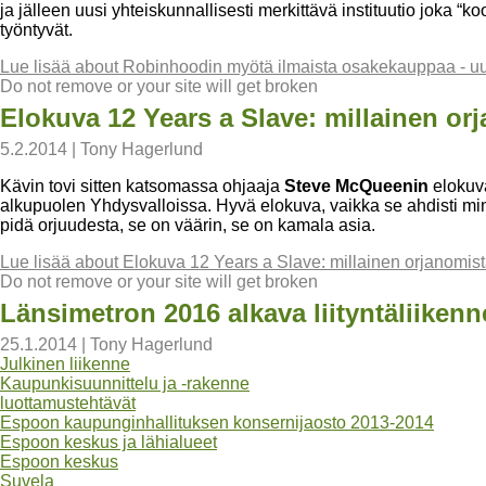
ja jälleen uusi yhteiskunnallisesti merkittävä instituutio joka “k
työntyvät.
Lue lisää
about Robinhoodin myötä ilmaista osakekauppaa - uu
Do not remove or your site will get broken
Elokuva 12 Years a Slave: millainen orj
5.2.2014
|
Tony Hagerlund
Kävin tovi sitten katsomassa ohjaaja
Steve McQueenin
eloku
alkupuolen Yhdysvalloissa. Hyvä elokuva, vaikka se ahdisti min
pidä orjuudesta, se on väärin, se on kamala asia.
Lue lisää
about Elokuva 12 Years a Slave: millainen orjanomista
Do not remove or your site will get broken
Länsimetron 2016 alkava liityntäliiken
25.1.2014
|
Tony Hagerlund
Julkinen liikenne
Kaupunkisuunnittelu ja -rakenne
luottamustehtävät
Espoon kaupunginhallituksen konsernijaosto 2013-2014
Espoon keskus ja lähialueet
Espoon keskus
Suvela