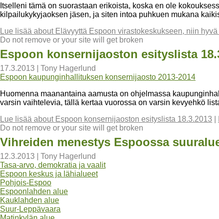
Itselleni tämä on suorastaan erikoista, koska en ole kokoukse
kilpailukykyjaoksen jäsen, ja siten intoa puhkuen mukana kaik
Lue lisää
about Elävyyttä Espoon virastokeskukseen, niin hyvä s
Do not remove or your site will get broken
Espoon konsernijaoston esityslista 18.
17.3.2013
|
Tony Hagerlund
Espoon kaupunginhallituksen konsernijaosto 2013-2014
Huomenna maanantaina aamusta on ohjelmassa kaupunginhallitu
varsin vaihtelevia, tällä kertaa vuorossa on varsin kevyehkö list
Lue lisää
about Espoon konsernijaoston esityslista 18.3.2013
|
Do not remove or your site will get broken
Vihreiden menestys Espoossa suuraluei
12.3.2013
|
Tony Hagerlund
Tasa-arvo, demokratia ja vaalit
Espoon keskus ja lähialueet
Pohjois-Espoo
Espoonlahden alue
Kauklahden alue
Suur-Leppävaara
Matinkylän alue