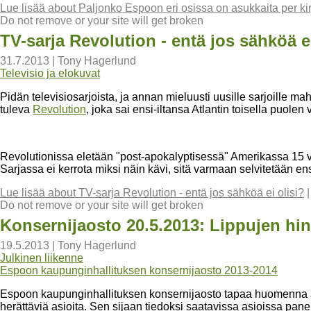
Lue lisää
about Paljonko Espoon eri osissa on asukkaita per kir
Do not remove or your site will get broken
TV-sarja Revolution - entä jos sähköä ei
31.7.2013
|
Tony Hagerlund
Televisio ja elokuvat
Pidän televisiosarjoista, ja annan mieluusti uusille sarjoille 
tuleva
Revolution
, joka sai ensi-iltansa Atlantin toisella puolen
Revolutionissa eletään "post-apokalyptisessä" Amerikassa 15 v
Sarjassa ei kerrota miksi näin kävi, sitä varmaan selvitetään en
Lue lisää
about TV-sarja Revolution - entä jos sähköä ei olisi?
Do not remove or your site will get broken
Konsernijaosto 20.5.2013: Lippujen hin
19.5.2013
|
Tony Hagerlund
Julkinen liikenne
Espoon kaupunginhallituksen konsernijaosto 2013-2014
Espoon kaupunginhallituksen konsernijaosto tapaa huomenna aamu
herättäviä asioita. Sen sijaan tiedoksi saatavissa asioissa pane