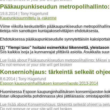
Pääkaupunkiseudun metropolihallinto: 
19.8.2014
|
Tony Hagerlund
Kaupunkisuunnittelu ja -rakenne
Viime viikolla keskusteltiin pääkaupunkiseudun metropolihallin
tietoja niin sanottujen kuntajakoselvittäjien ehdotuksesta.
Ehdotuksessa pääkaupunkiseudulle synnytettäisiin kaksiportain
(1) “Ylempi taso” hoitaisi esimerkiksi liikennettä, yleistaso
Siis kaikkia isoja ja kunnanrajat ylittäviä asioita. Asukkaita suu
Lue lisää
about Pääkaupunkiseudun metropolihallinto: Miksei s
Do not remove or your site will get broken
Konserniohjaus: tärkeintä selkeät ohjeet
8.6.2014
|
Tony Hagerlund
Espoon kaupunginhallituksen konsernijaosto 2013-2014
Huomisessa Espoon kaupunginhallituksen konsernijaoston kokou
listan ulkopuolelta pohdinnassa yksi jättiläisasia: omistajapoli
Lue lisää
about Konserniohjaus: tärkeintä selkeät ohjeet ja peri
Do not remove or your site will get broken