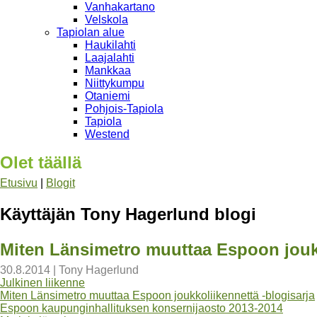
Vanhakartano
Velskola
Tapiolan alue
Haukilahti
Laajalahti
Mankkaa
Niittykumpu
Otaniemi
Pohjois-Tapiola
Tapiola
Westend
Olet täällä
Etusivu
|
Blogit
Käyttäjän Tony Hagerlund blogi
Miten Länsimetro muuttaa Espoon joukk
30.8.2014
|
Tony Hagerlund
Julkinen liikenne
Miten Länsimetro muuttaa Espoon joukkoliikennettä -blogisarja
Espoon kaupunginhallituksen konsernijaosto 2013-2014