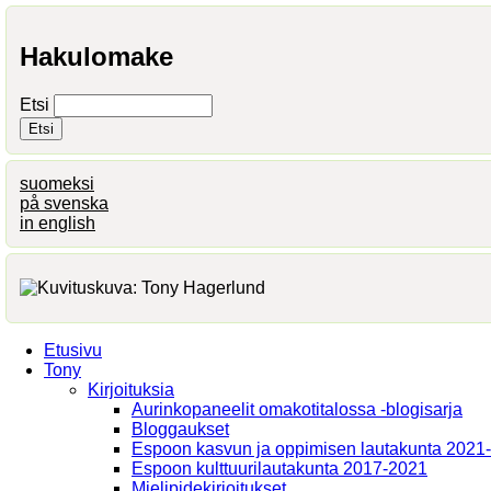
Hakulomake
Etsi
suomeksi
på svenska
in english
Etusivu
Tony
Kirjoituksia
Aurinkopaneelit omakotitalossa -blogisarja
Bloggaukset
Espoon kasvun ja oppimisen lautakunta 2021
Espoon kulttuurilautakunta 2017-2021
Mielipidekirjoitukset