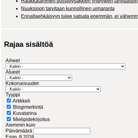
Haukkalammen bussipysäkkien yhteyteen tarvittaisiin 
Nuuksioon tarvitaan kunnollinen uimaranta
Ennaltaehkäisyyn tulee satsata enemmän, ei vähem
Rajaa sisältöä
Aiheet
Alueet
Kokonaisuudet
Tyyppi
Artikkeli
Blogimerkintä
Kuvatarina
Mielipidekirjoitus
Aiemmin kuin
Päivämäärä
Esim. 8.2026