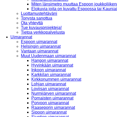
Miten länsimetro muuttaa Espoon joukkoliiken
Elokuvia joita on kuvattu Espoossa tai Kaunia
Luottamustehtäväni
Tonysta sanottua
Ota yhteyttä
Tue kuvausprojekteja!
Tietoa verkkopalvelusta
Uimarannat
Espoon uimarannat
Helsingin uimarannat
Vantaan uimarannat
Muut Uudenmaan uimarannat
Hangon uimarannat
Hyvinkään uimarannat
Inkoon uimarannat
Karkkilan uimarannat
Kirkkonummen uimarannat
Lohjan uimarannat
Loviisan uimarannat
Nurmijärven uimarannat
Pornaisten uimarannat
Porvoon uimarannat
Raaseporin uimarannat
Sipoon uimarannat
Siuntion uimarannat