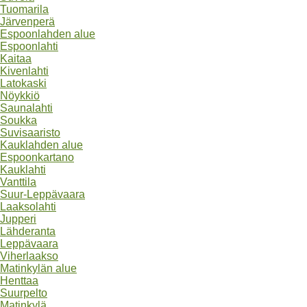
Tuomarila
Järvenperä
Espoonlahden alue
Espoonlahti
Kaitaa
Kivenlahti
Latokaski
Nöykkiö
Saunalahti
Soukka
Suvisaaristo
Kauklahden alue
Espoonkartano
Kauklahti
Vanttila
Suur-Leppävaara
Laaksolahti
Jupperi
Lähderanta
Leppävaara
Viherlaakso
Matinkylän alue
Henttaa
Suurpelto
Matinkylä