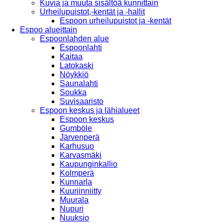
Kuvia ja muuta sisältöä kunnittain
Urheilupuistot,-kentät ja -hallit
Espoon urheilupuistot ja -kentät
Espoo alueittain
Espoonlahden alue
Espoonlahti
Kaitaa
Latokaski
Nöykkiö
Saunalahti
Soukka
Suvisaaristo
Espoon keskus ja lähialueet
Espoon keskus
Gumböle
Järvenperä
Karhusuo
Karvasmäki
Kaupunginkallio
Kolmperä
Kunnarla
Kuuriinniitty
Muurala
Nupuri
Nuuksio