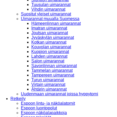
Tuusulan uimarannat
Vihdin uimarannat
Suositut yleiset uimarannat
Uimarannat muualla Suomessa
Hämeenlinnan uimarannat
Imatran uimarannat
Joutsan uimarannat
Jyväskylän uimarannat
Kotkan uimarannat
Kouvolan uimarannat
Kuopion uimarannat
Lahden uimarannat
Salon uimarannat
Savonlinnan uimarannat
Tammelan uimarannat
Tampereen uimarannat
Turun uimarannat
Virtain uimarannat
Ähtärin uimarannat
Uudenmaan uimarannat joissa hyppytorni
Retkeily
Espoon lintu- ja näköalatornit
Espoon luontopolut
Espoon näköalapaikkoja