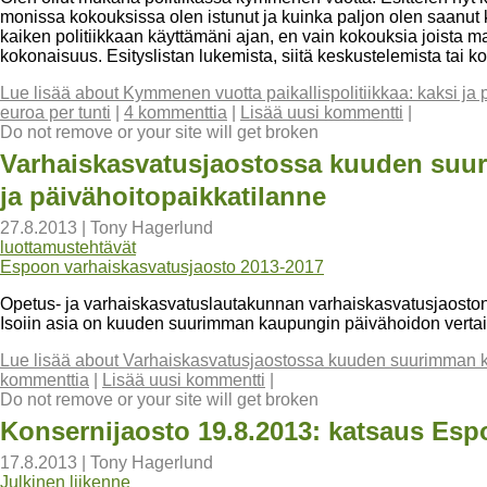
monissa kokouksissa olen istunut ja kuinka paljon olen saanut
kaiken politiikkaan käyttämäni ajan, en vain kokouksia joista ma
kokonaisuus. Esityslistan lukemista, siitä keskustelemista tai kok
Lue lisää
about Kymmenen vuotta paikallispolitiikkaa: kaksi ja pu
euroa per tunti
|
4 kommenttia
|
Lisää uusi kommentti
|
Do not remove or your site will get broken
Varhaiskasvatusjaostossa kuuden suu
ja päivähoitopaikkatilanne
27.8.2013
|
Tony Hagerlund
luottamustehtävät
Espoon varhaiskasvatusjaosto 2013-2017
Opetus- ja varhaiskasvatuslautakunnan varhaiskasvatusjaost
Isoiin asia on kuuden suurimman kaupungin päivähoidon vertailu
Lue lisää
about Varhaiskasvatusjaostossa kuuden suurimman ka
kommenttia
|
Lisää uusi kommentti
|
Do not remove or your site will get broken
Konsernijaosto 19.8.2013: katsaus Espo
17.8.2013
|
Tony Hagerlund
Julkinen liikenne