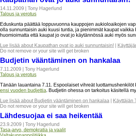
14.11.2009
|
Tony Hagerlund
Talous ja verotus
Eduskunta päättää loppuvuonna kauppojen aukioloaikojen vapa
olla sunnuntaisin auki kuusi tuntia, ja pienimmät kaupat vaikka
huomioimatta että kaupat jo ovat jo käytännössä auki myös sun
Lue lisää
about Kaupathan ovat jo auki sunnuntaisin!
|
Käyttäjä
Do not remove or your site will get broken
Budjetin vääntäminen on hankalaa
7.11.2009
|
Tony Hagerlund
Talous ja verotus
Tänään lauantaina 7.11. Espoolaiset vihreät luottamushenkilöt
ensi vuoden budjettia
. Budjetin ohessa on tarkoitus käsitellä m
Lue lisää
about Budjetin vääntäminen on hankalaa
|
Käyttäjän 
Do not remove or your site will get broken
Lähdesuojaa ei saa heikentää
23.9.2009
|
Tony Hagerlund
Tasa-arvo, demokratia ja vaalit
Valtakunnanpolitiikka