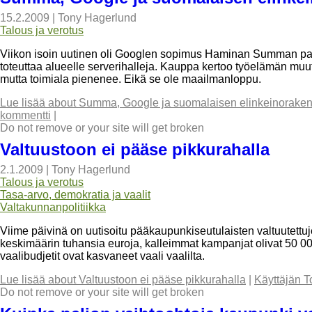
15.2.2009
|
Tony Hagerlund
Talous ja verotus
Viikon isoin uutinen oli Googlen sopimus Haminan Summan pape
toteuttaa alueelle serverihalleja. Kauppa kertoo työelämän muu
mutta toimiala pienenee. Eikä se ole maailmanloppu.
Lue lisää
about Summa, Google ja suomalaisen elinkeinorake
kommentti
|
Do not remove or your site will get broken
Valtuustoon ei pääse pikkurahalla
2.1.2009
|
Tony Hagerlund
Talous ja verotus
Tasa-arvo, demokratia ja vaalit
Valtakunnanpolitiikka
Viime päivinä on uutisoitu pääkaupunkiseutulaisten valtuutettu
keskimäärin tuhansia euroja, kalleimmat kampanjat olivat 50 
vaalibudjetit ovat kasvaneet vaali vaalilta.
Lue lisää
about Valtuustoon ei pääse pikkurahalla
|
Käyttäjän T
Do not remove or your site will get broken