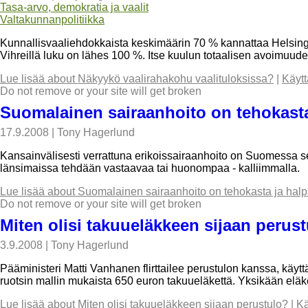
Tasa-arvo, demokratia ja vaalit
Valtakunnanpolitiikka
Kunnallisvaaliehdokkaista keskimäärin 70 % kannattaa Helsing
Vihreillä luku on lähes 100 %. Itse kuulun totaalisen avoimuude
Lue lisää
about Näkyykö vaalirahakohu vaalituloksissa?
|
Käytt
Do not remove or your site will get broken
Suomalainen sairaanhoito on tehokasta
17.9.2008
|
Tony Hagerlund
Kansainvälisesti verrattuna erikoissairaanhoito on Suomessa se
länsimaissa tehdään vastaavaa tai huonompaa - kalliimmalla.
Lue lisää
about Suomalainen sairaanhoito on tehokasta ja halp
Do not remove or your site will get broken
Miten olisi takuueläkkeen sijaan perus
3.9.2008
|
Tony Hagerlund
Pääministeri Matti Vanhanen flirttailee perustulon kanssa, käytt
ruotsin mallin mukaista 650 euron takuueläkettä. Yksikään eläkel
Lue lisää
about Miten olisi takuueläkkeen sijaan perustulo?
|
Kä