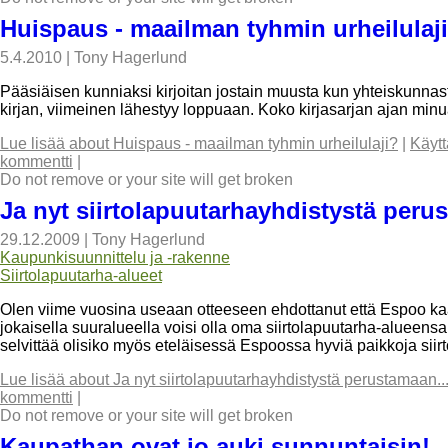
Huispaus - maailman tyhmin urheilulaj
5.4.2010
|
Tony Hagerlund
Pääsiäisen kunniaksi kirjoitan jostain muusta kun yhteiskunnast
kirjan, viimeinen lähestyy loppuaan. Koko kirjasarjan ajan minu
Lue lisää
about Huispaus - maailman tyhmin urheilulaji?
|
Käytt
kommentti
|
Do not remove or your site will get broken
Ja nyt siirtolapuutarhayhdistystä peru
29.12.2009
|
Tony Hagerlund
Kaupunkisuunnittelu ja -rakenne
Siirtolapuutarha-alueet
Olen viime vuosina useaan otteeseen ehdottanut että Espoo kaav
jokaisella suuralueella voisi olla oma siirtolapuutarha-alueens
selvittää olisiko myös eteläisessä Espoossa hyviä paikkoja siirt
Lue lisää
about Ja nyt siirtolapuutarhayhdistystä perustamaan..
kommentti
|
Do not remove or your site will get broken
Kaupathan ovat jo auki sunnuntaisin!