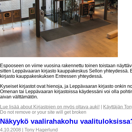
Espooseen on viime vuosina rakennettu toinen toistaan näyttäv
sitten Leppävaaran kirjasto kauppakeskus Sellon yhteydessä. E
kirjasto kauppakeskuksen Entressen yhteydessä.
Kyseiset kirjastot ovat hienoja, ja Leppävaaran kirjasto onkin
Omenan tai Leppävaaran kirjastoissa käydessäni voi olla pohtim
aivan välttämätön.
Lue lisää
about Kirjastojen on myös oltava auki!
|
Käyttäjän Ton
Do not remove or your site will get broken
Näkyykö vaalirahakohu vaalituloksissa
4.10.2008
|
Tony Hagerlund