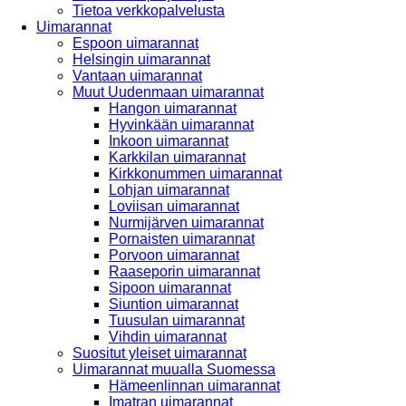
Tietoa verkkopalvelusta
Uimarannat
Espoon uimarannat
Helsingin uimarannat
Vantaan uimarannat
Muut Uudenmaan uimarannat
Hangon uimarannat
Hyvinkään uimarannat
Inkoon uimarannat
Karkkilan uimarannat
Kirkkonummen uimarannat
Lohjan uimarannat
Loviisan uimarannat
Nurmijärven uimarannat
Pornaisten uimarannat
Porvoon uimarannat
Raaseporin uimarannat
Sipoon uimarannat
Siuntion uimarannat
Tuusulan uimarannat
Vihdin uimarannat
Suositut yleiset uimarannat
Uimarannat muualla Suomessa
Hämeenlinnan uimarannat
Imatran uimarannat