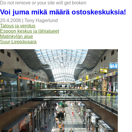
Do not remove or your site will get broken
Voi juma mikä määrä ostoskeskuksia!
20.4.2008
|
Tony Hagerlund
Talous ja verotus
Espoon keskus ja lähialueet
Matinkylän alue
Suur-Leppävaara