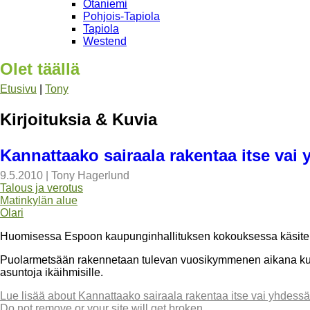
Otaniemi
Pohjois-Tapiola
Tapiola
Westend
Olet täällä
Etusivu
|
Tony
Kirjoituksia & Kuvia
Kannattaako sairaala rakentaa itse vai
9.5.2010
|
Tony Hagerlund
Talous ja verotus
Matinkylän alue
Olari
Huomisessa Espoon kaupunginhallituksen kokouksessa käsitell
Puolarmetsään rakennetaan tulevan vuosikymmenen aikana kunt
asuntoja ikäihmisille.
Lue lisää
about Kannattaako sairaala rakentaa itse vai yhdess
Do not remove or your site will get broken