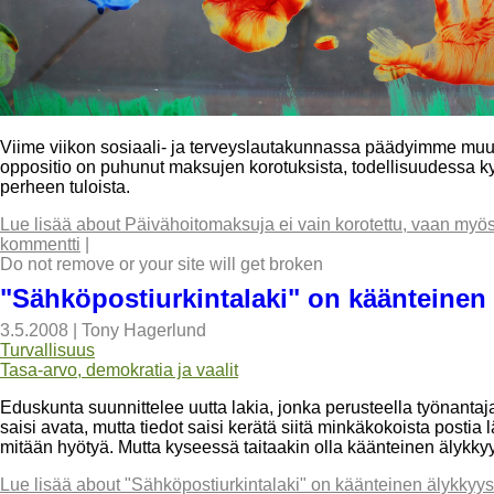
Viime viikon sosiaali- ja terveyslautakunnassa päädyimme 
oppositio on puhunut maksujen korotuksista, todellisuudessa k
perheen tuloista.
Lue lisää
about Päivähoitomaksuja ei vain korotettu, vaan myös 
kommentti
|
Do not remove or your site will get broken
"Sähköpostiurkintalaki" on käänteinen 
3.5.2008
|
Tony Hagerlund
Turvallisuus
Tasa-arvo, demokratia ja vaalit
Eduskunta suunnittelee uutta lakia, jonka perusteella työnantaja 
saisi avata, mutta tiedot saisi kerätä siitä minkäkokoista postia l
mitään hyötyä. Mutta kyseessä taitaakin olla käänteinen älykkyys
Lue lisää
about "Sähköpostiurkintalaki" on käänteinen älykkyyst