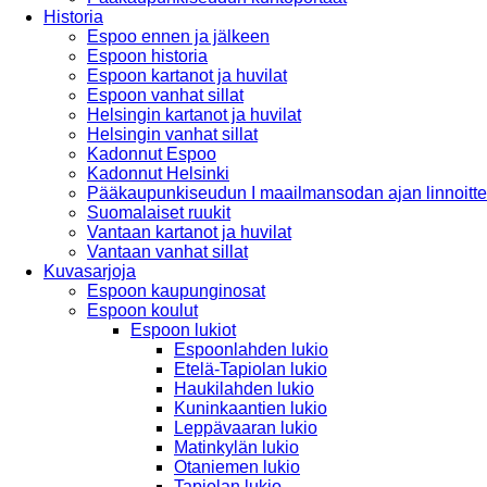
Historia
Espoo ennen ja jälkeen
Espoon historia
Espoon kartanot ja huvilat
Espoon vanhat sillat
Helsingin kartanot ja huvilat
Helsingin vanhat sillat
Kadonnut Espoo
Kadonnut Helsinki
Pääkaupunkiseudun I maailmansodan ajan linnoitte
Suomalaiset ruukit
Vantaan kartanot ja huvilat
Vantaan vanhat sillat
Kuvasarjoja
Espoon kaupunginosat
Espoon koulut
Espoon lukiot
Espoonlahden lukio
Etelä-Tapiolan lukio
Haukilahden lukio
Kuninkaantien lukio
Leppävaaran lukio
Matinkylän lukio
Otaniemen lukio
Tapiolan lukio