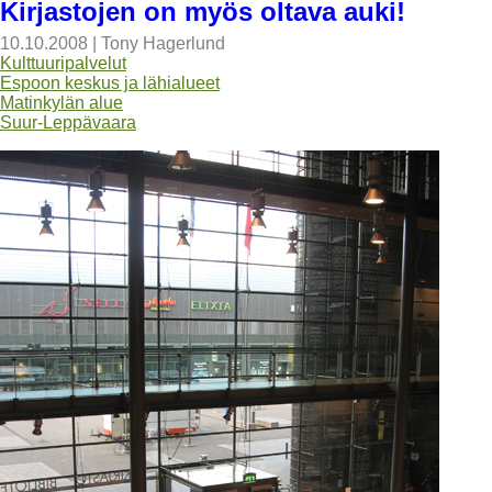
Kirjastojen on myös oltava auki!
10.10.2008
|
Tony Hagerlund
Kulttuuripalvelut
Espoon keskus ja lähialueet
Matinkylän alue
Suur-Leppävaara