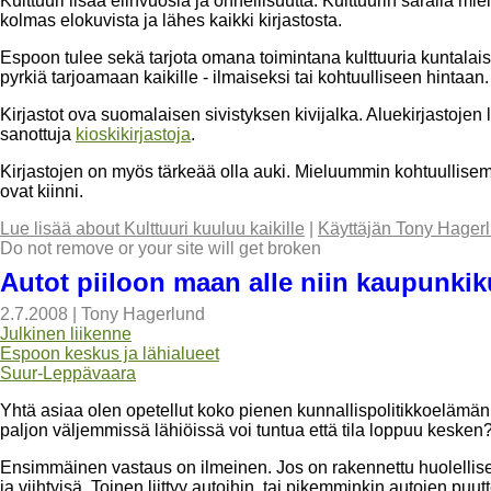
Kulttuuri lisää elinvuosia ja onnellisuutta. Kulttuurin saralla mie
kolmas elokuvista ja lähes kaikki kirjastosta.
Espoon tulee sekä tarjota omana toimintana kulttuuria kuntalaisill
pyrkiä tarjoamaan kaikille - ilmaiseksi tai kohtuulliseen hintaan.
Kirjastot ova suomalaisen sivistyksen kivijalka. Aluekirjastojen l
sanottuja
kioskikirjastoja
.
Kirjastojen on myös tärkeää olla auki. Mieluummin kohtuullisemm
ovat kiinni.
Lue lisää
about Kulttuuri kuuluu kaikille
|
Käyttäjän Tony Hagerl
Do not remove or your site will get broken
Autot piiloon maan alle niin kaupunki
2.7.2008
|
Tony Hagerlund
Julkinen liikenne
Espoon keskus ja lähialueet
Suur-Leppävaara
Yhtä asiaa olen opetellut koko pienen kunnallispolitikkoelämäni
paljon väljemmissä lähiöissä voi tuntua että tila loppuu kesken
Ensimmäinen vastaus on ilmeinen. Jos on rakennettu huolellises
ja viihtyisä. Toinen liittyy autoihin, tai pikemminkin autojen puu