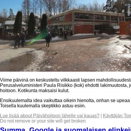
Viime päivinä on keskusteltu vilkkaasti lapsen mahdollisuudes
Perusalveluministeri Paula Risikko (kok) ehdotti lakimuutosta,
hoitoon. Kotikunta maksaisi kulut.
Ensikuulemalta idea vaikuttaa oikein hienolta, onhan se upeaa 
Toisella kuulemalla skeptikko astuu esiin.
Lue lisää
about Päivähoitoon lähelle vai kauas?
|
Käyttäjän To
Do not remove or your site will get broken
Summa, Google ja suomalaisen elinke