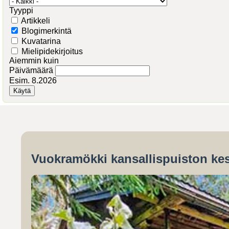
Tyyppi
Artikkeli
Blogimerkintä
Kuvatarina
Mielipidekirjoitus
Aiemmin kuin
Päivämäärä
Esim. 8.2026
Vuokramökki kansallispuiston kes