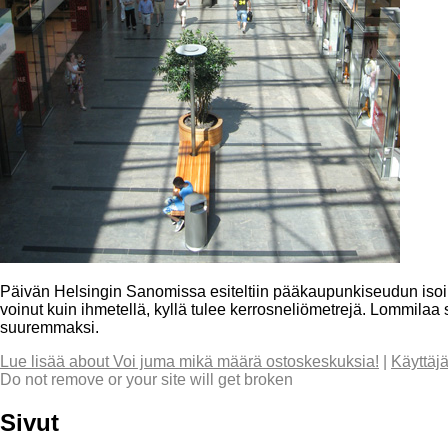
Päivän Helsingin Sanomissa esiteltiin pääkaupunkiseudun isoimp
voinut kuin ihmetellä, kyllä tulee kerrosneliömetrejä. Lommilaa
suuremmaksi.
Lue lisää
about Voi juma mikä määrä ostoskeskuksia!
|
Käyttäj
Do not remove or your site will get broken
Sivut