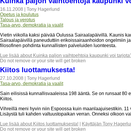
Kuinka paljon vaihtoehtoja kaupunki vo
16.11.2008
|
Tony Hagerlund
Opetus ja koulutus
Talous ja verotus
Tasa-arvo, demokratia ja vaalit
Vietin viikolla kaksi päivää Oulussa Sairaalapäivillä. Kaunis 
Sairaalapäivillä paneuduttiin erikoissairaanhoidon ongelmiin j
filosofinen pohdinta kunnallisten palveluiden luonteesta.
Lue lisää
about Kuinka paljon vaihtoehtoja kaupunki voi tarjota
Do not remove or your site will get broken
Kiitos luottamuksesta!
27.10.2008
|
Tony Hagerlund
Tasa-arvo, demokratia ja vaalit
Sain eilisissä kunnallisvaaleissa 198 ääntä. Se on runsaat 80 
Kiitos.
Vihreillä meni hyvin niin Espoossa kuin maanlaajuisestikin. 11
Lisäystä tuli kahden valtuustopaikan verran. Onneksi olkoon va
Lue lisää
about Kiitos luottamuksesta!
|
Käyttäjän Tony Hagerlu
Do not remove or your site will get broken