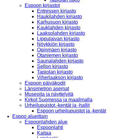
Espoon kirjastot
Entressen kirjasto
Haukilahden kirjasto
Karhusuon kirjasto
Kauklahden kirjasto
Laaksolahden kirjasto
Lippulaivan kirjasto
Nöykkiön kirjasto
Opinmäen kirjasto
Otaniemen kirjasto
Saunalahden kirjasto
Sellon kirjasto
Tapiolan kirjasto
Viherlaakson kirjasto
Espoon päiväkodit
Länsimetron asemat
Museoita ja näyttelyitä
Kirkot Suomessa ja maailmalla
Urheilupuistot,-kentät ja -hallit
Espoon urheilupuistot ja -kentät
Espoo alueittain
Espoonlahden alue
Espoonlahti
Kaitaa