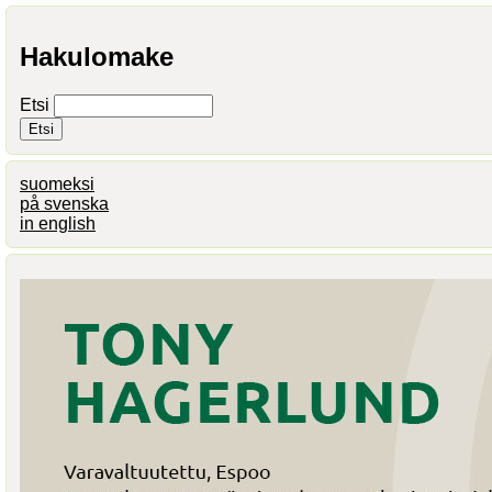
Hakulomake
Etsi
suomeksi
på svenska
in english