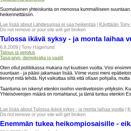
Suomalainen yhteiskunta on menossa kummalliseen suuntaan.
heikennettäisiin.
Lue lisää
about Lähdesuojaa ei saa heikentää
|
Käyttäjän Tony
Do not remove or your site will get broken
Tulossa ikävä syksy - ja monta laihaa v
6.8.2009
|
Tony Hagerlund
Talous ja verotus
Tasa-arvo, demokratia ja vaalit
Olen ollut politiikassa mukana nyt kuutisen vuotta. Viisi ens
suuntaan - ja pääsi jakamaan lisää. Viime vuosi meni epätietoisu
tiennyt mitä tehdä. Nyt vaikuttaa siltä että ollaan pohjalla, mutta
Taantuma on iskenyt etenkin isoihin vientivetoisiin yrityksiin.
Yhteisöverojen määrä on romahtanut, ja tämä tuntuu etenkin E
Lue lisää
about Tulossa ikävä syksy - ja monta laihaa vuotta
|
K
Do not remove or your site will get broken
Enemmän tukea heikompiosaisille - eikä