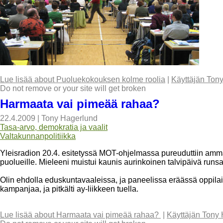
Lue lisää
about Puoluekokouksen kolme roolia
|
Käyttäjän Ton
Do not remove or your site will get broken
Harmaata vai pimeää rahaa?
22.4.2009
|
Tony Hagerlund
Tasa-arvo, demokratia ja vaalit
Valtakunnanpolitiikka
Yleisradion 20.4. esitetyssä MOT-ohjelmassa pureuduttiin ammatt
puolueille. Mieleeni muistui kaunis aurinkoinen talvipäivä run
Olin ehdolla eduskuntavaaleissa, ja paneelissa eräässä oppilait
kampanjaa, ja pitkälti ay-liikkeen tuella.
Lue lisää
about Harmaata vai pimeää rahaa?
|
Käyttäjän Tony 