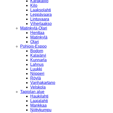
Karakallio
Kilo
Laaksolahti
Leppävaara
Lintuvaara
Viherlaakso
Matinkylä-Olari
Henttaa
Matinkylä
Olari
Pohjois-Espoo
Bodom
Kalajärvi
Kunnarla
Lahnus
Luukki
Niipperi
Röylä
Vanhakartano
Velskola
Tapiolan alue
Haukilahti
Laajalahti
Mankkaa
Niittykumpu