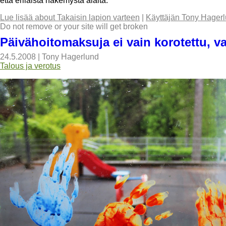
että erilaista näkemystä alalta.
Lue lisää
about Takaisin lapion varteen
|
Käyttäjän Tony Hagerl
Do not remove or your site will get broken
Päivähoitomaksuja ei vain korotettu, v
24.5.2008
|
Tony Hagerlund
Talous ja verotus