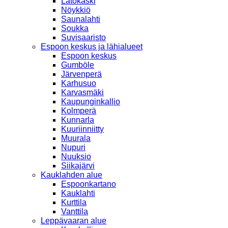
Latokaski
Nöykkiö
Saunalahti
Soukka
Suvisaaristo
Espoon keskus ja lähialueet
Espoon keskus
Gumböle
Järvenperä
Karhusuo
Karvasmäki
Kaupunginkallio
Kolmperä
Kunnarla
Kuuriinniitty
Muurala
Nupuri
Nuuksio
Siikajärvi
Kauklahden alue
Espoonkartano
Kauklahti
Kurttila
Vanttila
Leppävaaran alue