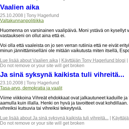
Vaalien aika
25.10.2008
|
Tony Hagerlund
Valtakunnanpolitiikka
Huomenna on varsinainen vaalipäivä. Moni ystävä on kysellyt vii
vastaukseni on ollut aina että ei.
Voi olla että vaaleista on jo sen verran rutiinia että ne eivät er
minun jännittämiselläni ole mitään vaikutusta miten itsellä, Es
Lue lisää
about Vaalien aika
|
Käyttäjän Tony Hagerlund blogi
|
Do not remove or your site will get broken
Ja sinä syksynä kaikista tuli vihreitä...
23.10.2008
|
Tony Hagerlund
Tasa-arvo, demokratia ja vaalit
Viime viikkoina Vihreät ehdokkaat ovat jalkautuneet kaduille ja
aamulla kuin illalla. Henki on hyvä ja tavoitteet ovat kohdillaa
vihreiksi kutsuvia tai vihreiksi tekeytyviä.
Lue lisää
about Ja sinä syksynä kaikista tuli vihreitä...
|
Käyttäj
Do not remove or your site will get broken