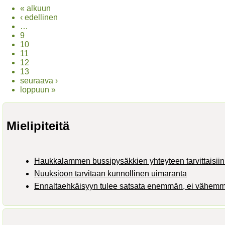
« alkuun
‹ edellinen
…
9
10
11
12
13
seuraava ›
loppuun »
Mielipiteitä
Haukkalammen bussipysäkkien yhteyteen tarvittaisiin 
Nuuksioon tarvitaan kunnollinen uimaranta
Ennaltaehkäisyyn tulee satsata enemmän, ei vähem