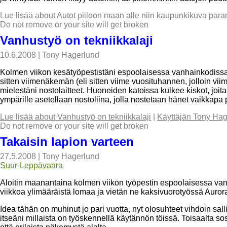
Lue lisää
about Autot piiloon maan alle niin kaupunkikuva par
Do not remove or your site will get broken
Vanhustyö on tekniikkalaji
10.6.2008
|
Tony Hagerlund
Kolmen viikon kesätyöpestistäni espoolaisessa vanhainkodissa on 
sitten viimenäkemän (eli sitten viime vuosituhannen, jolloin vi
mielestäni nostolaitteet. Huoneiden katoissa kulkee kiskot, j
ympärille asetellaan nostoliina, jolla nostetaan hänet vaikkapa 
Lue lisää
about Vanhustyö on tekniikkalaji
|
Käyttäjän Tony Hag
Do not remove or your site will get broken
Takaisin lapion varteen
27.5.2008
|
Tony Hagerlund
Suur-Leppävaara
Aloitin maanantaina kolmen viikon työpestin espoolaisessa vanh
viikkoa ylimääräistä lomaa ja vietän ne kaksivuorotyössä Auror
Idea tähän on muhinut jo pari vuotta, nyt olosuhteet vihdoin sa
itseäni millaista on työskennellä käytännön töissä. Toisaalta so