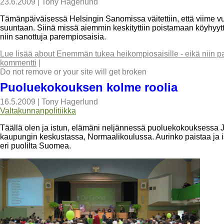
23.6.2009
|
Tony Hagerlund
Tämänpäiväisessä Helsingin Sanomissa väitettiin, että viime vuo
suuntaan. Siinä missä aiemmin keskityttiin poistamaan köyhyytt
niin sanottuja parempiosaisia.
Lue lisää
about Enemmän tukea heikompiosaisille - eikä niin pa
kommentti
|
Do not remove or your site will get broken
Puoluekokouksen kolme roolia
16.5.2009
|
Tony Hagerlund
Valtakunnanpolitiikka
Täällä olen ja istun, elämäni neljännessä puoluekokouksessa
kaupungin keskustassa, Normaalikoulussa. Aurinko paistaa ja iso
eri puolilta Suomea.