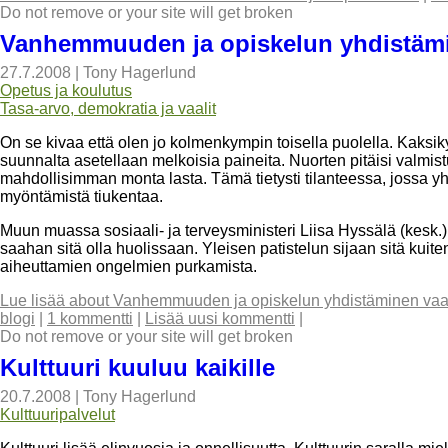
Do not remove or your site will get broken
Vanhemmuuden ja opiskelun yhdistämi
27.7.2008
|
Tony Hagerlund
Opetus ja koulutus
Tasa-arvo, demokratia ja vaalit
On se kivaa että olen jo kolmenkympin toisella puolella. Kaksiky
suunnalta asetellaan melkoisia paineita. Nuorten pitäisi valmist
mahdollisimman monta lasta. Tämä tietysti tilanteessa, jossa yh
myöntämistä tiukentaa.
Muun muassa sosiaali- ja terveysministeri Liisa Hyssälä (kesk.
saahan sitä olla huolissaan. Yleisen patistelun sijaan sitä kuite
aiheuttamien ongelmien purkamista.
Lue lisää
about Vanhemmuuden ja opiskelun yhdistäminen vaat
blogi
|
1 kommentti
|
Lisää uusi kommentti
|
Do not remove or your site will get broken
Kulttuuri kuuluu kaikille
20.7.2008
|
Tony Hagerlund
Kulttuuripalvelut