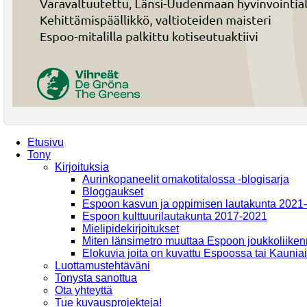
Etusivu
Tony
Kirjoituksia
Aurinkopaneelit omakotitalossa -blogisarja
Bloggaukset
Espoon kasvun ja oppimisen lautakunta 2021
Espoon kulttuurilautakunta 2017-2021
Mielipidekirjoitukset
Miten länsimetro muuttaa Espoon joukkoliiken
Elokuvia joita on kuvattu Espoossa tai Kaunia
Luottamustehtäväni
Tonysta sanottua
Ota yhteyttä
Tue kuvausprojekteja!