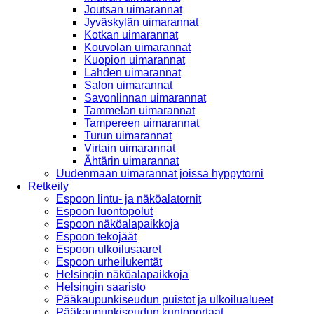
Joutsan uimarannat
Jyväskylän uimarannat
Kotkan uimarannat
Kouvolan uimarannat
Kuopion uimarannat
Lahden uimarannat
Salon uimarannat
Savonlinnan uimarannat
Tammelan uimarannat
Tampereen uimarannat
Turun uimarannat
Virtain uimarannat
Ähtärin uimarannat
Uudenmaan uimarannat joissa hyppytorni
Retkeily
Espoon lintu- ja näköalatornit
Espoon luontopolut
Espoon näköalapaikkoja
Espoon tekojäät
Espoon ulkoilusaaret
Espoon urheilukentät
Helsingin näköalapaikkoja
Helsingin saaristo
Pääkaupunkiseudun puistot ja ulkoilualueet
Pääkaupunkiseudun kuntoportaat