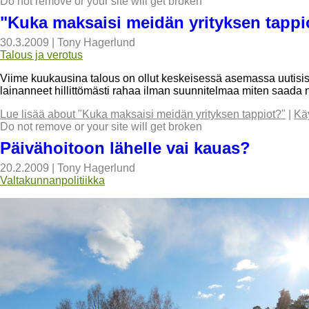
Do not remove or your site will get broken
"Kuka maksaisi meidän yrityksen tappi
30.3.2009
|
Tony Hagerlund
Talous ja verotus
Viime kuukausina talous on ollut keskeisessä asemassa uutisiss
lainanneet hillittömästi rahaa ilman suunnitelmaa miten saada n
Lue lisää
about "Kuka maksaisi meidän yrityksen tappiot?"
|
Kä
Do not remove or your site will get broken
Päivähoitoon lähelle vai kauas?
20.2.2009
|
Tony Hagerlund
Valtakunnanpolitiikka