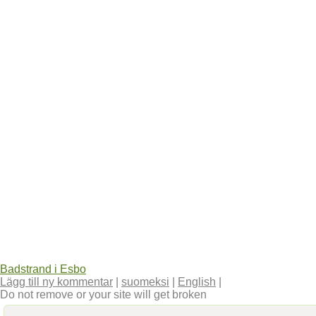
Badstrand i Esbo
Lägg till ny kommentar
|
suomeksi
|
English
|
Do not remove or your site will get broken