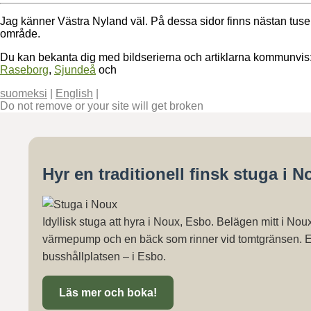
Jag känner Västra Nyland väl. På dessa sidor finns nästan tusen
område.
Du kan bekanta dig med bildserierna och artiklarna kommunvis
Raseborg
,
Sjundeå
och
suomeksi
|
English
|
Do not remove or your site will get broken
Hyr en traditionell finsk stuga i N
Idyllisk stuga att hyra i Noux, Esbo. Belägen mitt i N
värmepump och en bäck som rinner vid tomtgränsen. En 
busshållplatsen – i Esbo.
Läs mer och boka!