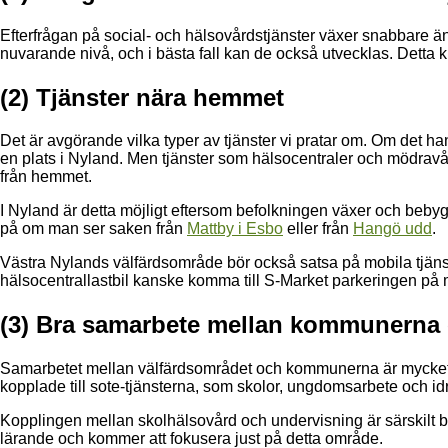
Efterfrågan på social- och hälsovårdstjänster växer snabbare än f
nuvarande nivå, och i bästa fall kan de också utvecklas. Detta k
(2) Tjänster nära hemmet
Det är avgörande vilka typer av tjänster vi pratar om. Om det 
en plats i Nyland. Men tjänster som hälsocentraler och mödravår
från hemmet.
I Nyland är detta möjligt eftersom befolkningen växer och beby
på om man ser saken från
Mattby i Esbo
eller från
Hangö udd
.
Västra Nylands välfärdsområde bör också satsa på mobila tjänste
hälsocentrallastbil kanske komma till S-Market parkeringen p
(3) Bra samarbete mellan kommunerna
Samarbetet mellan välfärdsområdet och kommunerna är mycket vi
kopplade till sote-tjänsterna, som skolor, ungdomsarbete och idr
Kopplingen mellan skolhälsovård och undervisning är särskilt bet
lärande och kommer att fokusera just på detta område.