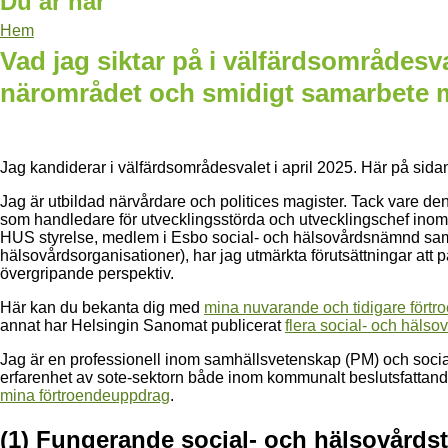
Du är här
Hem
Vad jag siktar på i välfärdsområdesva
närområdet och smidigt samarbete 
Jag kandiderar i välfärdsområdesvalet i april 2025. Här på sida
Jag är utbildad närvårdare och politices magister. Tack vare de
som handledare för utvecklingsstörda och utvecklingschef inom
HUS styrelse, medlem i Esbo social- och hälsovårdsnämnd samt
hälsovårdsorganisationer), har jag utmärkta förutsättningar att
övergripande perspektiv.
Här kan du bekanta dig med
mina nuvarande och tidigare fört
annat har Helsingin Sanomat publicerat
flera social- och hälso
Jag är en professionell inom samhällsvetenskap (PM) och social
erfarenhet av sote-sektorn både inom kommunalt beslutsfattand
mina förtroendeuppdrag
.
(1) Fungerande social- och hälsovårdst