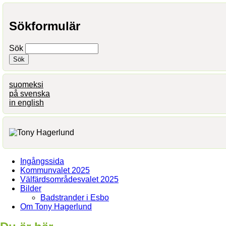
Sökformulär
Sök
suomeksi
på svenska
in english
Ingångssida
Kommunvalet 2025
Välfärdsområdesvalet 2025
Bilder
Badstrander i Esbo
Om Tony Hagerlund