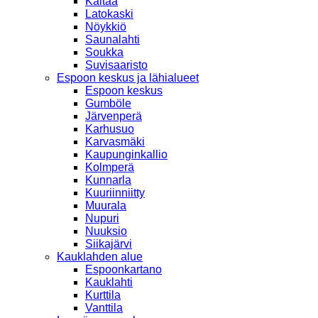
Kaitaa
Latokaski
Nöykkiö
Saunalahti
Soukka
Suvisaaristo
Espoon keskus ja lähialueet
Espoon keskus
Gumböle
Järvenperä
Karhusuo
Karvasmäki
Kaupunginkallio
Kolmperä
Kunnarla
Kuuriinniitty
Muurala
Nupuri
Nuuksio
Siikajärvi
Kauklahden alue
Espoonkartano
Kauklahti
Kurttila
Vanttila