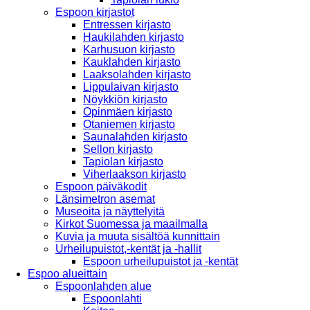
Espoon kirjastot
Entressen kirjasto
Haukilahden kirjasto
Karhusuon kirjasto
Kauklahden kirjasto
Laaksolahden kirjasto
Lippulaivan kirjasto
Nöykkiön kirjasto
Opinmäen kirjasto
Otaniemen kirjasto
Saunalahden kirjasto
Sellon kirjasto
Tapiolan kirjasto
Viherlaakson kirjasto
Espoon päiväkodit
Länsimetron asemat
Museoita ja näyttelyitä
Kirkot Suomessa ja maailmalla
Kuvia ja muuta sisältöä kunnittain
Urheilupuistot,-kentät ja -hallit
Espoon urheilupuistot ja -kentät
Espoo alueittain
Espoonlahden alue
Espoonlahti