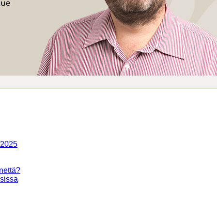
-2025
nettä?
isissa