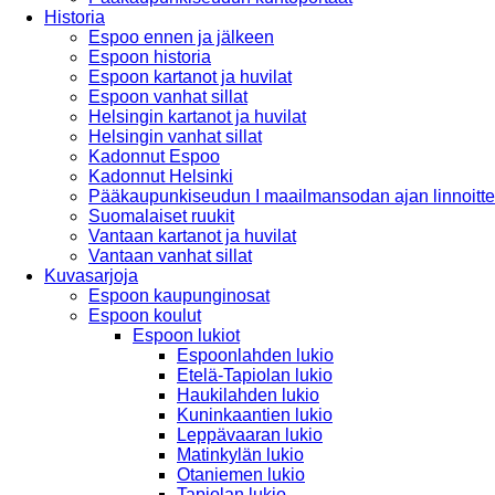
Historia
Espoo ennen ja jälkeen
Espoon historia
Espoon kartanot ja huvilat
Espoon vanhat sillat
Helsingin kartanot ja huvilat
Helsingin vanhat sillat
Kadonnut Espoo
Kadonnut Helsinki
Pääkaupunkiseudun I maailmansodan ajan linnoitte
Suomalaiset ruukit
Vantaan kartanot ja huvilat
Vantaan vanhat sillat
Kuvasarjoja
Espoon kaupunginosat
Espoon koulut
Espoon lukiot
Espoonlahden lukio
Etelä-Tapiolan lukio
Haukilahden lukio
Kuninkaantien lukio
Leppävaaran lukio
Matinkylän lukio
Otaniemen lukio
Tapiolan lukio