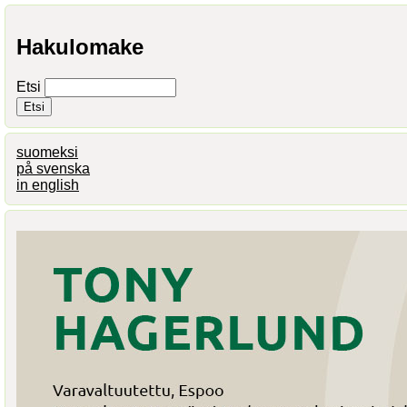
Hakulomake
Etsi
suomeksi
på svenska
in english