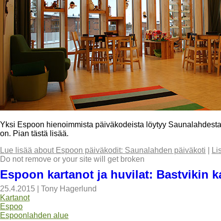
Yksi Espoon hienoimmista päiväkodeista löytyy Saunalahdesta. 
on. Pian tästä lisää.
Lue lisää
about Espoon päiväkodit: Saunalahden päiväkoti
|
Li
Do not remove or your site will get broken
Espoon kartanot ja huvilat: Bastvikin k
25.4.2015
|
Tony Hagerlund
Kartanot
Espoo
Espoonlahden alue