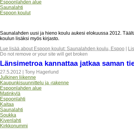
Espoonlahden alue
Saunalahti
Espoon koulut
Saunalahden uusi ja hieno koulu aukesi elokuussa 2012. Täältä
koulun lisäksi myös kirjasto.
Lue lisää
about Espoon koulut: Saunalahden koulu, Espoo
|
Li
Do not remove or your site will get broken
Länsimetroa kannattaa jatkaa saman ti
27.5.2012
|
Tony Hagerlund
Julkinen liikenne
Kaupunkisuunnittelu ja -rakenne
Espoonlahden alue
Matinkylä
Espoonlahti
Kaitaa
Saunalahti
Soukka
Kivenlahti
Kirkkonummi