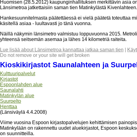
Huomisen (28.5.2012) kaupunginhallituksen merkittävin asia on
Länsimetroa jatkettaisiin saman tien Matinkylästä Kivenlahteen.
Hankesuunnitelmasta päätettäessä ei vielä päätetä toteuttaa mi
käsitellä asiaa - luultavasti jo tänä vuonna.
Näillä näkymin länsimetro valmistuu loppuvuonna 2015. Metroli
yhteensä seitsemän asemaa ja lähes 14 kilometriä raiteita.
Lue lisää
about Länsimetroa kannattaa jatkaa saman tien
|
Käyt
Do not remove or your site will get broken
Kioskikirjastot Saunalahteen ja Suurpe
Kulttuuripalvelut
Kirjastot
Espoonlahden alue
Saunalahti
Matinkylän alue
Suurpelto
Henttaa
(Länsiväylä 4.4.2008)
Viime vuosina Espoon kirjastopalvelujen kehittämisen painopis
Matinkylään on rakennettu uudet aluekirjastot, Espoon keskukse
on suunnitteilla.