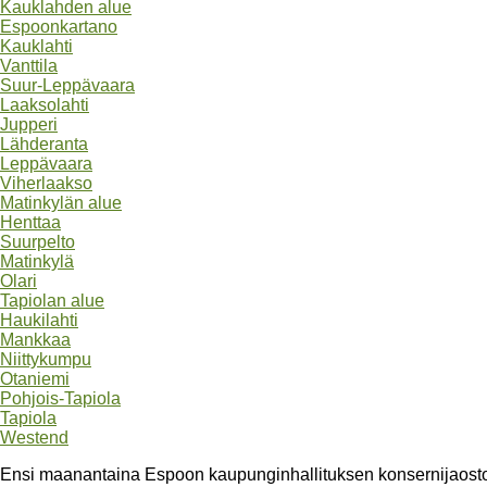
Kauklahden alue
Espoonkartano
Kauklahti
Vanttila
Suur-Leppävaara
Laaksolahti
Jupperi
Lähderanta
Leppävaara
Viherlaakso
Matinkylän alue
Henttaa
Suurpelto
Matinkylä
Olari
Tapiolan alue
Haukilahti
Mankkaa
Niittykumpu
Otaniemi
Pohjois-Tapiola
Tapiola
Westend
Ensi maanantaina Espoon kaupunginhallituksen konsernijaostos