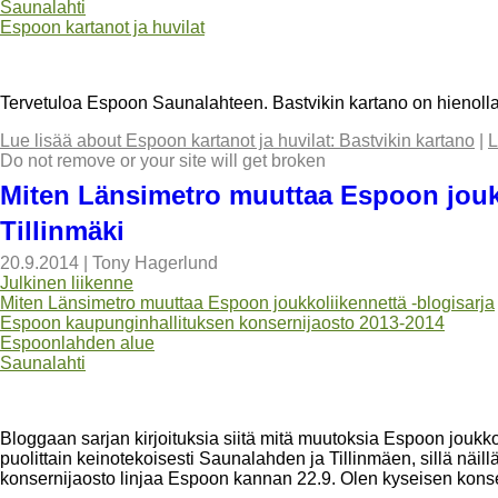
Saunalahti
Espoon kartanot ja huvilat
Tervetuloa Espoon Saunalahteen. Bastvikin kartano on hienolla
Lue lisää
about Espoon kartanot ja huvilat: Bastvikin kartano
|
L
Do not remove or your site will get broken
Miten Länsimetro muuttaa Espoon joukk
Tillinmäki
20.9.2014
|
Tony Hagerlund
Julkinen liikenne
Miten Länsimetro muuttaa Espoon joukkoliikennettä -blogisarja
Espoon kaupunginhallituksen konsernijaosto 2013-2014
Espoonlahden alue
Saunalahti
Bloggaan sarjan kirjoituksia siitä mitä muutoksia Espoon joukk
puolittain keinotekoisesti Saunalahden ja Tillinmäen, sillä näil
konsernijaosto linjaa Espoon kannan 22.9. Olen kyseisen konse