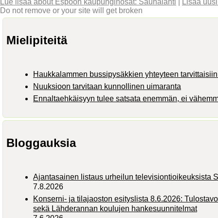
Lue lisää
about Espoon kaupunginosat: Saunalahti
|
Lisää uus
Do not remove or your site will get broken
Mielipiteitä
Haukkalammen bussipysäkkien yhteyteen tarvittaisiin 
Nuuksioon tarvitaan kunnollinen uimaranta
Ennaltaehkäisyyn tulee satsata enemmän, ei vähem
Bloggauksia
Ajantasainen listaus urheilun televisiontioikeuksist
7.8.2026
Konserni- ja tilajaoston esityslista 8.6.2026: Tulostav
sekä Lähderannan koulujen hankesuunnitelmat