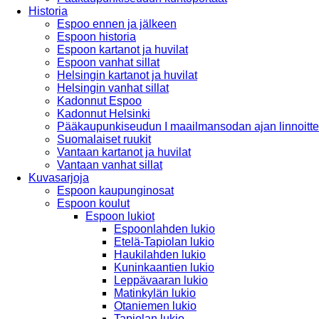
Historia
Espoo ennen ja jälkeen
Espoon historia
Espoon kartanot ja huvilat
Espoon vanhat sillat
Helsingin kartanot ja huvilat
Helsingin vanhat sillat
Kadonnut Espoo
Kadonnut Helsinki
Pääkaupunkiseudun I maailmansodan ajan linnoitte
Suomalaiset ruukit
Vantaan kartanot ja huvilat
Vantaan vanhat sillat
Kuvasarjoja
Espoon kaupunginosat
Espoon koulut
Espoon lukiot
Espoonlahden lukio
Etelä-Tapiolan lukio
Haukilahden lukio
Kuninkaantien lukio
Leppävaaran lukio
Matinkylän lukio
Otaniemen lukio
Tapiolan lukio