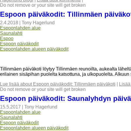
Do not remove or your site will get broken
Espoon päiväkodit: Tillinmäen päiväko
2.4.2018
|
Tony Hagerlund
Espoonlahden alue
Saunalahti
Espoo
Espoon päiväkodit
Espoonlahden alueen päiväkodit
Tillinmäen päiväkoti löytyy Tillinmäen reunoilta, aukealta lä
erilainen sisäpihan puolelta katsottuna, ja ulkopuolelta. Alkuun 
Lue lisää
about Espoon päiväkodit: Tillinmäen päiväkoti
|
Lisää
Do not remove or your site will get broken
Espoon päiväkodit: Saunalyhdyn päivä
15.5.2017
|
Tony Hagerlund
Espoonlahden alue
Saunalahti
Espoon päiväkodit
Espoonlahden alueen päiväkodit