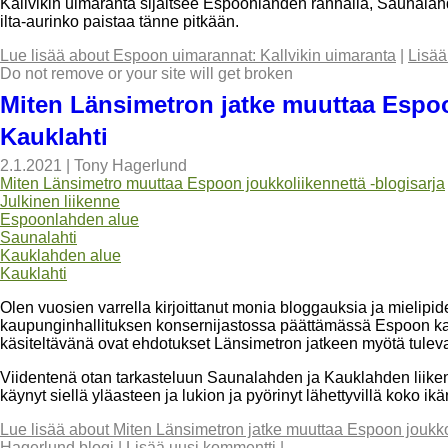
Kallvikin uimaranta sijaitsee Espoonlahden rannalla, Saunala
ilta-aurinko paistaa tänne pitkään.
Lue lisää
about Espoon uimarannat: Kallvikin uimaranta
|
Lisää
Do not remove or your site will get broken
Miten Länsimetron jatke muuttaa Espoo
Kauklahti
2.1.2021
|
Tony Hagerlund
Miten Länsimetro muuttaa Espoon joukkoliikennettä -blogisarja
Julkinen liikenne
Espoonlahden alue
Saunalahti
Kauklahden alue
Kauklahti
Olen vuosien varrella kirjoittanut monia bloggauksia ja mielipid
kaupunginhallituksen konsernijastossa päättämässä Espoon kan
käsiteltävänä ovat ehdotukset Länsimetron jatkeen myötä tulev
Viidentenä otan tarkasteluun Saunalahden ja Kauklahden liikent
käynyt siellä yläasteen ja lukion ja pyörinyt lähettyvillä koko ikä
Lue lisää
about Miten Länsimetron jatke muuttaa Espoon joukkol
Hagerlund blogi
|
Lisää uusi kommentti
|