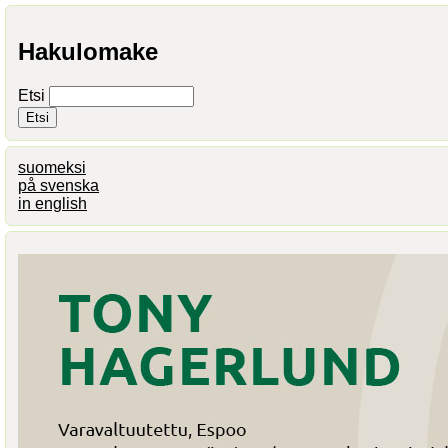
Hakulomake
Etsi
suomeksi
på svenska
in english