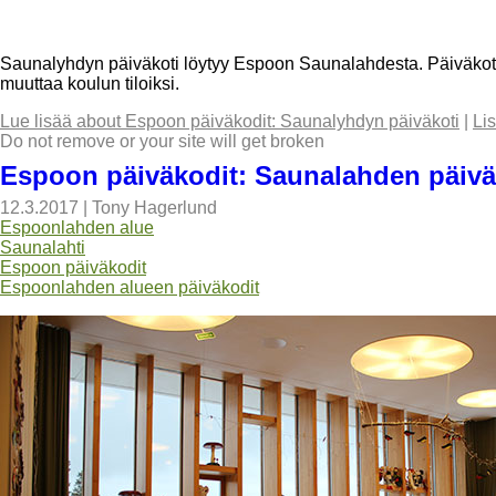
Saunalyhdyn päiväkoti löytyy Espoon Saunalahdesta. Päiväkoti
muuttaa koulun tiloiksi.
Lue lisää
about Espoon päiväkodit: Saunalyhdyn päiväkoti
|
Li
Do not remove or your site will get broken
Espoon päiväkodit: Saunalahden päivä
12.3.2017
|
Tony Hagerlund
Espoonlahden alue
Saunalahti
Espoon päiväkodit
Espoonlahden alueen päiväkodit