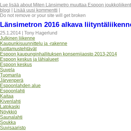
Lue lisää
about Miten Länsimetro muuttaa Espoon joukkoliikente
blogi
|
Lisää uusi kommentti
|
Do not remove or your site will get broken
Länsimetron 2016 alkava liityntäliiken
25.1.2014
|
Tony Hagerlund
Julkinen liikenne
Kaupunkisuunnittelu ja -rakenne
luottamustehtävät
Espoon kaupunginhallituksen konsernijaosto 2013-2014
Espoon keskus ja lähialueet
Espoon keskus
Suvela
Tuomarila
Järvenperä
Espoonlahden alue
Espoonlahti
Kaitaa
Kivenlahti
Latokaski
Nöykkiö
Saunalahti
Soukka
Suvisaaristo