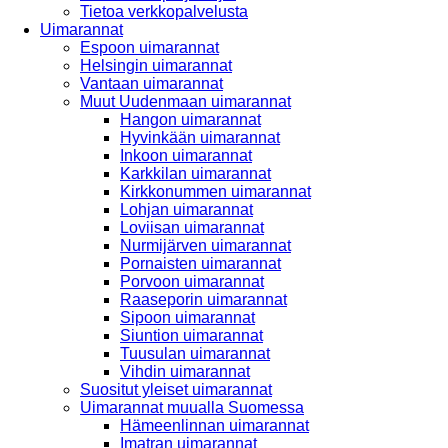
Tietoa verkkopalvelusta
Uimarannat
Espoon uimarannat
Helsingin uimarannat
Vantaan uimarannat
Muut Uudenmaan uimarannat
Hangon uimarannat
Hyvinkään uimarannat
Inkoon uimarannat
Karkkilan uimarannat
Kirkkonummen uimarannat
Lohjan uimarannat
Loviisan uimarannat
Nurmijärven uimarannat
Pornaisten uimarannat
Porvoon uimarannat
Raaseporin uimarannat
Sipoon uimarannat
Siuntion uimarannat
Tuusulan uimarannat
Vihdin uimarannat
Suositut yleiset uimarannat
Uimarannat muualla Suomessa
Hämeenlinnan uimarannat
Imatran uimarannat