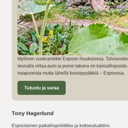
Idyllinen vuokramökki Espoon Nuuksiossa. Talviasutta
reunalla virtaa puro ja puron takana on kansallispuist
naapureista mutta lähellä bussipysäkkiä – Espoossa.
Tutustu ja varaa
Tony Hagerlund
Espoolainen paikallispoliitikko ja kotiseutuaktiivi.