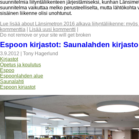
suunnitelmia liityntäliikenteen järjestämiseksi, kunhan Länsime
suunnitelma vaikuttaa melko perusteelliselta, mutta lähtökohta va
sisäinen liikenne olisi unohtunut.
Lue lisää
about Länsimetron 2016 alkava liityntäliikenne: myös
kommenttia
|
Lisää uusi kommentti
|
Do not remove or your site will get broken
Espoon kirjastot: Saunalahden kirjasto
3.9.2012
|
Tony Hagerlund
Kirjastot
Opetus ja koulutus
Espoo
Espoonlahden alue
Saunalahti
Espoon kirjastot