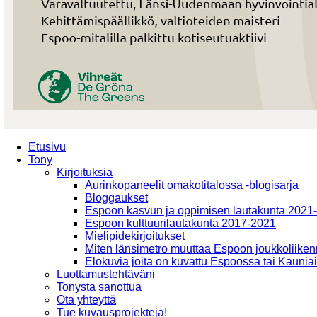
Etusivu
Tony
Kirjoituksia
Aurinkopaneelit omakotitalossa -blogisarja
Bloggaukset
Espoon kasvun ja oppimisen lautakunta 2021
Espoon kulttuurilautakunta 2017-2021
Mielipidekirjoitukset
Miten länsimetro muuttaa Espoon joukkoliiken
Elokuvia joita on kuvattu Espoossa tai Kaunia
Luottamustehtäväni
Tonysta sanottua
Ota yhteyttä
Tue kuvausprojekteja!