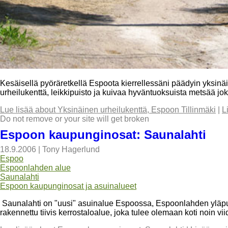
Kesäisellä pyöräretkellä Espoota kierrellessäni päädyin yksinäis
urheilukenttä, leikkipuisto ja kuivaa hyväntuoksuista metsää jok
Lue lisää
about Yksinäinen urheilukenttä, Espoon Tillinmäki
|
L
Do not remove or your site will get broken
Espoon kaupunginosat: Saunalahti
18.9.2006
|
Tony Hagerlund
Espoo
Espoonlahden alue
Saunalahti
Espoon kaupunginosat ja asuinalueet
Saunalahti on "uusi" asuinalue Espoossa, Espoonlahden yläpu
rakennettu tiivis kerrostaloalue, joka tulee olemaan koti noin v