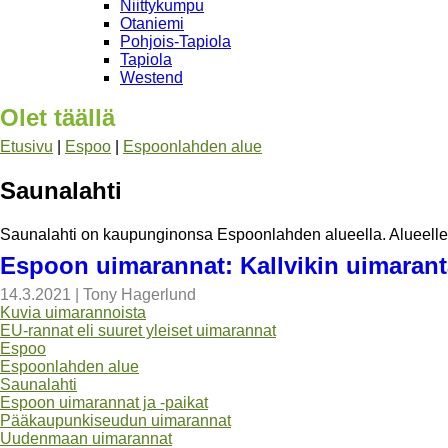
Niittykumpu
Otaniemi
Pohjois-Tapiola
Tapiola
Westend
Olet täällä
Etusivu
|
Espoo
|
Espoonlahden alue
Saunalahti
Saunalahti on kaupunginonsa Espoonlahden alueella. Alueelle 
Espoon uimarannat: Kallvikin uimarant
14.3.2021
|
Tony Hagerlund
Kuvia uimarannoista
EU-rannat eli suuret yleiset uimarannat
Espoo
Espoonlahden alue
Saunalahti
Espoon uimarannat ja -paikat
Pääkaupunkiseudun uimarannat
Uudenmaan uimarannat