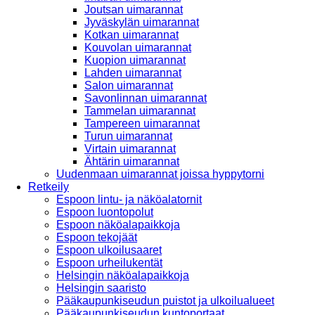
Joutsan uimarannat
Jyväskylän uimarannat
Kotkan uimarannat
Kouvolan uimarannat
Kuopion uimarannat
Lahden uimarannat
Salon uimarannat
Savonlinnan uimarannat
Tammelan uimarannat
Tampereen uimarannat
Turun uimarannat
Virtain uimarannat
Ähtärin uimarannat
Uudenmaan uimarannat joissa hyppytorni
Retkeily
Espoon lintu- ja näköalatornit
Espoon luontopolut
Espoon näköalapaikkoja
Espoon tekojäät
Espoon ulkoilusaaret
Espoon urheilukentät
Helsingin näköalapaikkoja
Helsingin saaristo
Pääkaupunkiseudun puistot ja ulkoilualueet
Pääkaupunkiseudun kuntoportaat