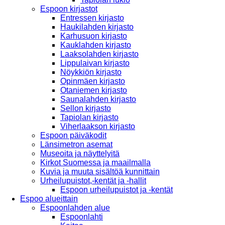
Espoon kirjastot
Entressen kirjasto
Haukilahden kirjasto
Karhusuon kirjasto
Kauklahden kirjasto
Laaksolahden kirjasto
Lippulaivan kirjasto
Nöykkiön kirjasto
Opinmäen kirjasto
Otaniemen kirjasto
Saunalahden kirjasto
Sellon kirjasto
Tapiolan kirjasto
Viherlaakson kirjasto
Espoon päiväkodit
Länsimetron asemat
Museoita ja näyttelyitä
Kirkot Suomessa ja maailmalla
Kuvia ja muuta sisältöä kunnittain
Urheilupuistot,-kentät ja -hallit
Espoon urheilupuistot ja -kentät
Espoo alueittain
Espoonlahden alue
Espoonlahti