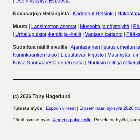
|
Usein kysyttyä Espoosta
Kuvasarjoja Helsingistä
|
Kadonnut Helsinki
|
Näköalapa
Muuta
|
Länsimetron asemat
|
Museoita ja näyttelyitä
|
Pä
|
Urheilupuistot,-kentät ja -hallit
|
Vantaan kartanot
|
Pääka
Suosittua näillä sivuilla
|
Ajantasainen listaus urheilun te
Kuninkaantien lukio
|
Lippulaivan kirjasto
|
Matinkylän uim
Kuvia Suursaaresta ennen sotia
|
Nuuksin reitit ja retkeil
(c) 2026 Tony Hagerlund
Tutustu myös
|
Espoon vihreät
|
Eroseminaari syksyllä 2026 (K
Tämä sivusto pyörii
Xetnetin palvelimilla
. Palvelu on hyvää, jote