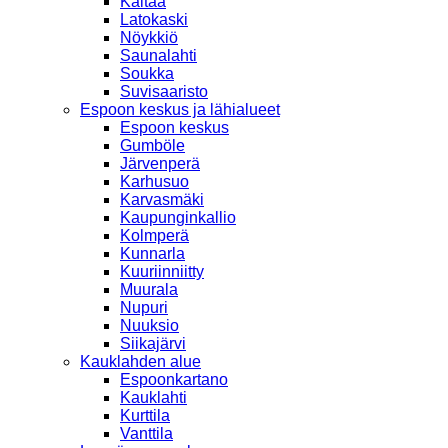
Kaitaa
Latokaski
Nöykkiö
Saunalahti
Soukka
Suvisaaristo
Espoon keskus ja lähialueet
Espoon keskus
Gumböle
Järvenperä
Karhusuo
Karvasmäki
Kaupunginkallio
Kolmperä
Kunnarla
Kuuriinniitty
Muurala
Nupuri
Nuuksio
Siikajärvi
Kauklahden alue
Espoonkartano
Kauklahti
Kurttila
Vanttila