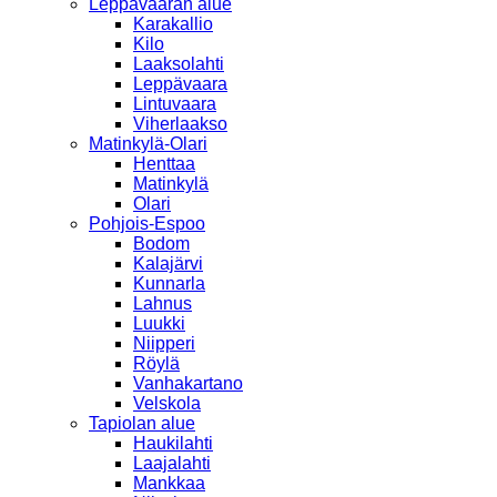
Leppävaaran alue
Karakallio
Kilo
Laaksolahti
Leppävaara
Lintuvaara
Viherlaakso
Matinkylä-Olari
Henttaa
Matinkylä
Olari
Pohjois-Espoo
Bodom
Kalajärvi
Kunnarla
Lahnus
Luukki
Niipperi
Röylä
Vanhakartano
Velskola
Tapiolan alue
Haukilahti
Laajalahti
Mankkaa