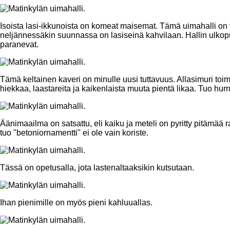
Isoista lasi-ikkunoista on komeat maisemat. Tämä uimahalli on v
neljännessäkin suunnassa on lasiseinä kahvilaan. Hallin ulkopu
paranevat.
Tämä keltainen kaveri on minulle uusi tuttavuus. Allasimuri toimi
hiekkaa, laastareita ja kaikenlaista muuta pientä likaa. Tuo hu
Äänimaailma on satsattu, eli kaiku ja meteli on pyritty pitämää
tuo "betoniornamentti" ei ole vain koriste.
Tässä on opetusalla, jota lastenaltaaksikin kutsutaan.
Ihan pienimille on myös pieni kahluuallas.