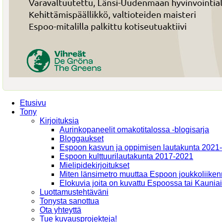
Etusivu
Tony
Kirjoituksia
Aurinkopaneelit omakotitalossa -blogisarja
Bloggaukset
Espoon kasvun ja oppimisen lautakunta 2021
Espoon kulttuurilautakunta 2017-2021
Mielipidekirjoitukset
Miten länsimetro muuttaa Espoon joukkoliiken
Elokuvia joita on kuvattu Espoossa tai Kaunia
Luottamustehtäväni
Tonysta sanottua
Ota yhteyttä
Tue kuvausprojekteja!