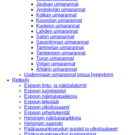
Joutsan uimarannat
Jyväskylän uimarannat
Kotkan uimarannat
Kouvolan uimarannat
Kuopion uimarannat
Lahden uimarannat
Salon uimarannat
Savonlinnan uimarannat
Tammelan uimarannat
Tampereen uimarannat
Turun uimarannat
Virtain uimarannat
Ähtärin uimarannat
Uudenmaan uimarannat joissa hyppytorni
Retkeily
Espoon lintu- ja näköalatornit
Espoon luontopolut
Espoon näköalapaikkoja
Espoon tekojäät
Espoon ulkoilusaaret
Espoon urheilukentät
Helsingin näköalapaikkoja
Helsingin saaristo
Pääkaupunkiseudun puistot ja ulkoilualueet
Pääkaupunkiseudun kuntoportaat