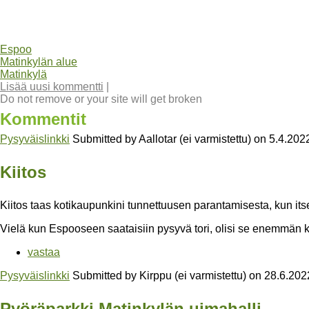
Espoo
Matinkylän alue
Matinkylä
Lisää uusi kommentti
|
Do not remove or your site will get broken
Kommentit
Pysyväislinkki
Submitted by
Aallotar (ei varmistettu)
on
5.4.202
Kiitos
Kiitos taas kotikaupunkini tunnettuusen parantamisesta, kun itse
Vielä kun Espooseen saataisiin pysyvä tori, olisi se enemmän 
vastaa
Pysyväislinkki
Submitted by
Kirppu (ei varmistettu)
on
28.6.202
Pyöräparkki Matinkylän uimahalli