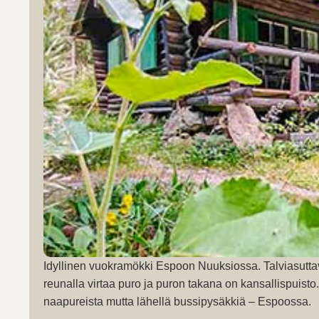
Idyllinen vuokramökki Espoon Nuuksiossa. Talviasutta
reunalla virtaa puro ja puron takana on kansallispuist
naapureista mutta lähellä bussipysäkkiä – Espoossa.