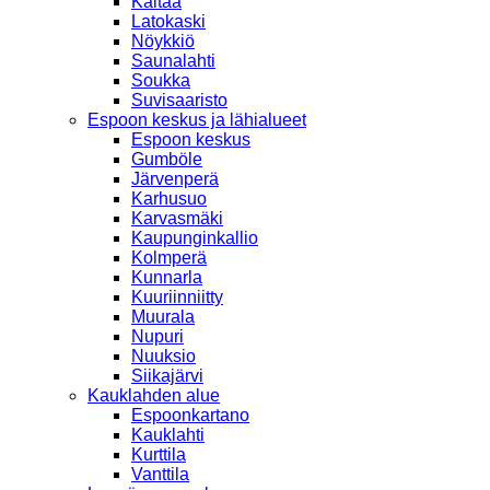
Kaitaa
Latokaski
Nöykkiö
Saunalahti
Soukka
Suvisaaristo
Espoon keskus ja lähialueet
Espoon keskus
Gumböle
Järvenperä
Karhusuo
Karvasmäki
Kaupunginkallio
Kolmperä
Kunnarla
Kuuriinniitty
Muurala
Nupuri
Nuuksio
Siikajärvi
Kauklahden alue
Espoonkartano
Kauklahti
Kurttila
Vanttila