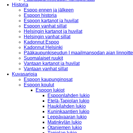
Historia
Espoo ennen ja jälkeen
Espoon historia
Espoon kartanot ja huvilat
Espoon vanhat sillat
Helsingin kartanot ja huvilat
Helsingin vanhat sillat
Kadonnut Espoo
Kadonnut Helsinki
Pääkaupunkiseudun I maailmansodan ajan linnoitte
Suomalaiset ruukit
Vantaan kartanot ja huvilat
Vantaan vanhat sillat
Kuvasarjoja
Espoon kaupunginosat
Espoon koulut
Espoon lukiot
Espoonlahden lukio
Etelä-Tapiolan lukio
Haukilahden lukio
Kuninkaantien lukio
Leppävaaran lukio
Matinkylän lukio
Otaniemen lukio
Tapiolan lukio