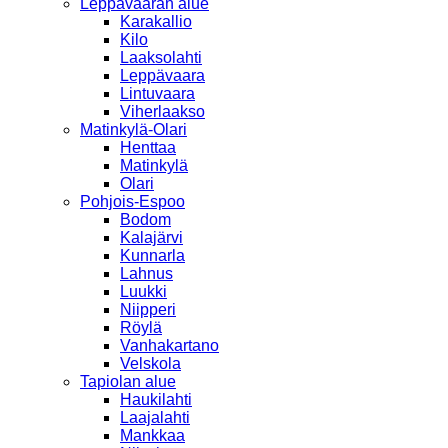
Leppävaaran alue
Karakallio
Kilo
Laaksolahti
Leppävaara
Lintuvaara
Viherlaakso
Matinkylä-Olari
Henttaa
Matinkylä
Olari
Pohjois-Espoo
Bodom
Kalajärvi
Kunnarla
Lahnus
Luukki
Niipperi
Röylä
Vanhakartano
Velskola
Tapiolan alue
Haukilahti
Laajalahti
Mankkaa