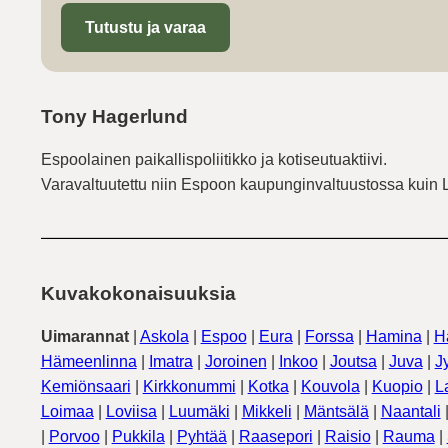
Tutustu ja varaa
Tony Hagerlund
Espoolainen paikallispoliitikko ja kotiseutuaktiivi.
Varavaltuutettu niin Espoon kaupunginvaltuustossa kuin 
Kuvakokonaisuuksia
Uimarannat
|
Askola
|
Espoo
|
Eura
|
Forssa
|
Hamina
|
H
Hämeenlinna
|
Imatra
|
Joroinen
|
Inkoo
|
Joutsa
|
Juva
|
J
Kemiönsaari
|
Kirkkonummi
|
Kotka
|
Kouvola
|
Kuopio
|
L
Loimaa
|
Loviisa
|
Luumäki
|
Mikkeli
|
Mäntsälä
|
Naantali
|
Porvoo
|
Pukkila
|
Pyhtää
|
Raasepori
|
Raisio
|
Rauma
|