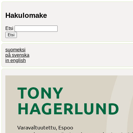
Hakulomake
Etsi
suomeksi
på svenska
in english