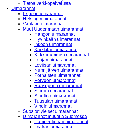
Tietoa verkkopalvelusta
Uimarannat
Espoon uimarannat
Helsingin uimarannat
Vantaan uimarannat
Muut Uudenmaan uimarannat
Hangon uimarannat
Hyvinkään uimarannat
Inkoon uimarannat
Karkkilan uimarannat
Kirkkonummen uimarannat
Lohjan uimarannat
Loviisan uimarannat
Nurmijärven uimarannat
Pornaisten uimarannat
Porvoon uimarannat
Raaseporin uimarannat
Sipoon uimarannat
Siuntion uimarannat
Tuusulan uimarannat
Vihdin uimarannat
Suositut yleiset uimarannat
Uimarannat muualla Suomessa
Hämeenlinnan uimarannat
Imatran uimarannat