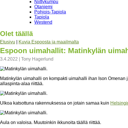
Niittykumpu
Otaniemi
Pohjois-Tapiola
Tapiola
Westend
Olet täällä
Etusivu
|
Kuvia Espoosta ja maailmalta
Espoon uimahallit: Matinkylän uimah
3.4.2022
|
Tony Hagerlund
Matinkylän uimahalli on kompakti uimahalli ihan Ison Omenan ja
allaspinta-alaa riittää.
Ulkoa katsottuna rakennuksessa on jotain samaa kuin
Helsingi
Aula on valoisa. Muutoinkin ikkunoita täällä riittää.