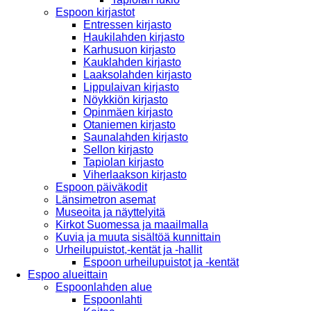
Espoon kirjastot
Entressen kirjasto
Haukilahden kirjasto
Karhusuon kirjasto
Kauklahden kirjasto
Laaksolahden kirjasto
Lippulaivan kirjasto
Nöykkiön kirjasto
Opinmäen kirjasto
Otaniemen kirjasto
Saunalahden kirjasto
Sellon kirjasto
Tapiolan kirjasto
Viherlaakson kirjasto
Espoon päiväkodit
Länsimetron asemat
Museoita ja näyttelyitä
Kirkot Suomessa ja maailmalla
Kuvia ja muuta sisältöä kunnittain
Urheilupuistot,-kentät ja -hallit
Espoon urheilupuistot ja -kentät
Espoo alueittain
Espoonlahden alue
Espoonlahti