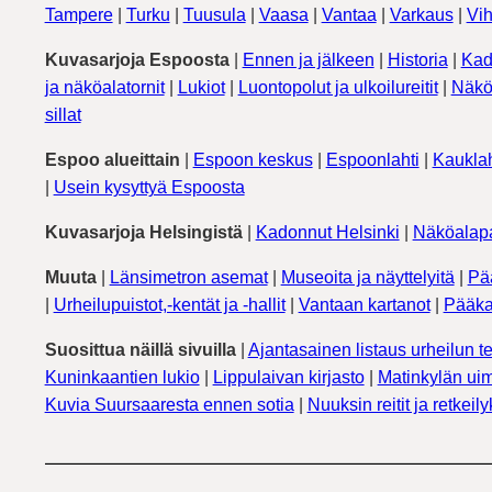
Tampere
|
Turku
|
Tuusula
|
Vaasa
|
Vantaa
|
Varkaus
|
Vih
Kuvasarjoja Espoosta
|
Ennen ja jälkeen
|
Historia
|
Kad
ja näköalatornit
|
Lukiot
|
Luontopolut ja ulkoilureitit
|
Näkö
sillat
Espoo alueittain
|
Espoon keskus
|
Espoonlahti
|
Kauklah
|
Usein kysyttyä Espoosta
Kuvasarjoja Helsingistä
|
Kadonnut Helsinki
|
Näköalapa
Muuta
|
Länsimetron asemat
|
Museoita ja näyttelyitä
|
Pä
|
Urheilupuistot,-kentät ja -hallit
|
Vantaan kartanot
|
Pääka
Suosittua näillä sivuilla
|
Ajantasainen listaus urheilun te
Kuninkaantien lukio
|
Lippulaivan kirjasto
|
Matinkylän uim
Kuvia Suursaaresta ennen sotia
|
Nuuksin reitit ja retkeil