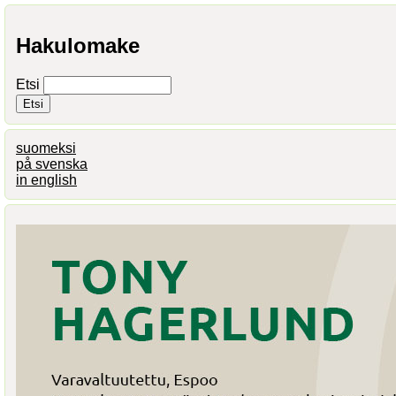
Hakulomake
Etsi
suomeksi
på svenska
in english