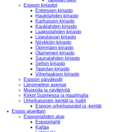
Espoon kirjastot
Entressen kirjasto
Haukilahden kirjasto
Karhusuon kirjasto
Kauklahden kirjasto
Laaksolahden kirjasto
Lippulaivan kirjasto
Nöykkiön kirjasto
Opinmäen kirjasto
Otaniemen kirjasto
Saunalahden kirjasto
Sellon kirjasto
Tapiolan kirjasto
Viherlaakson kirjasto
Espoon päiväkodit
Länsimetron asemat
Museoita ja näyttelyitä
Kirkot Suomessa ja maailmalla
Urheilupuistot,-kentät ja -hallit
Espoon urheilupuistot ja -kentät
Espoo alueittain
Espoonlahden alue
Espoonlahti
Kaitaa