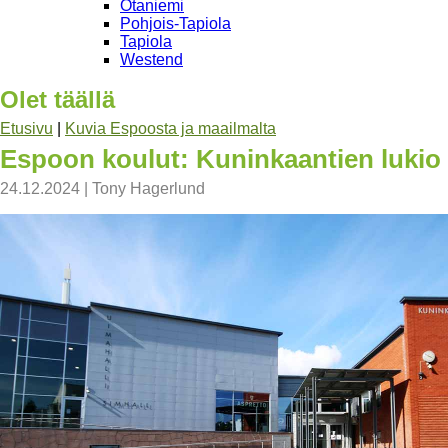
Otaniemi
Pohjois-Tapiola
Tapiola
Westend
Olet täällä
Etusivu
|
Kuvia Espoosta ja maailmalta
Espoon koulut: Kuninkaantien lukio
24.12.2024
|
Tony Hagerlund