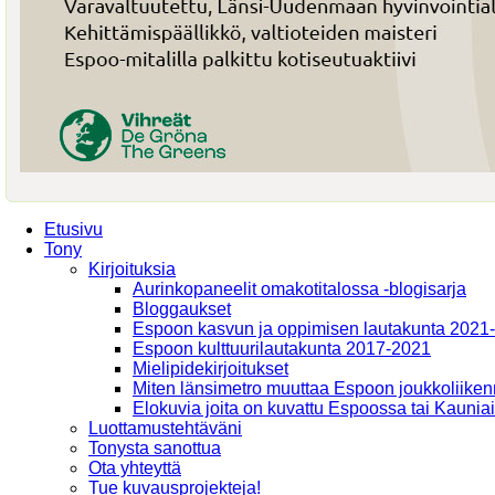
Etusivu
Tony
Kirjoituksia
Aurinkopaneelit omakotitalossa -blogisarja
Bloggaukset
Espoon kasvun ja oppimisen lautakunta 2021
Espoon kulttuurilautakunta 2017-2021
Mielipidekirjoitukset
Miten länsimetro muuttaa Espoon joukkoliiken
Elokuvia joita on kuvattu Espoossa tai Kaunia
Luottamustehtäväni
Tonysta sanottua
Ota yhteyttä
Tue kuvausprojekteja!