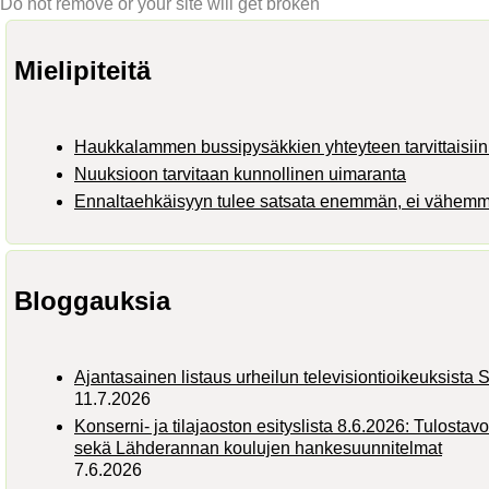
Do not remove or your site will get broken
Mielipiteitä
Haukkalammen bussipysäkkien yhteyteen tarvittaisiin 
Nuuksioon tarvitaan kunnollinen uimaranta
Ennaltaehkäisyyn tulee satsata enemmän, ei vähem
Bloggauksia
Ajantasainen listaus urheilun televisiontioikeuksist
11.7.2026
Konserni- ja tilajaoston esityslista 8.6.2026: Tulostav
sekä Lähderannan koulujen hankesuunnitelmat
7.6.2026