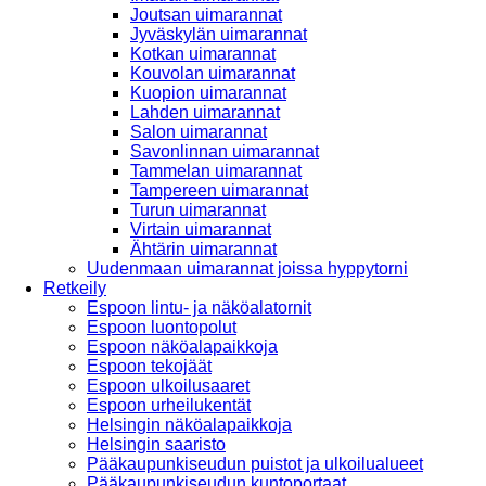
Joutsan uimarannat
Jyväskylän uimarannat
Kotkan uimarannat
Kouvolan uimarannat
Kuopion uimarannat
Lahden uimarannat
Salon uimarannat
Savonlinnan uimarannat
Tammelan uimarannat
Tampereen uimarannat
Turun uimarannat
Virtain uimarannat
Ähtärin uimarannat
Uudenmaan uimarannat joissa hyppytorni
Retkeily
Espoon lintu- ja näköalatornit
Espoon luontopolut
Espoon näköalapaikkoja
Espoon tekojäät
Espoon ulkoilusaaret
Espoon urheilukentät
Helsingin näköalapaikkoja
Helsingin saaristo
Pääkaupunkiseudun puistot ja ulkoilualueet
Pääkaupunkiseudun kuntoportaat