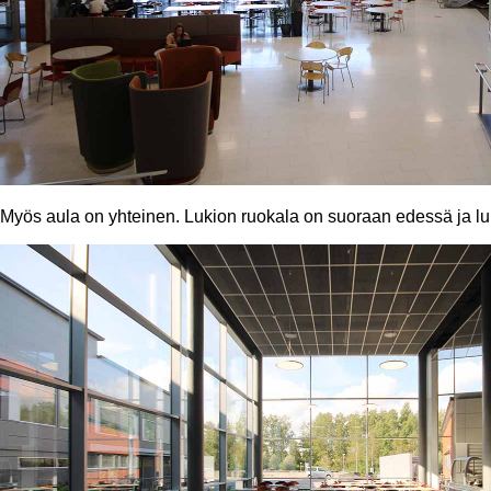
Myös aula on yhteinen. Lukion ruokala on suoraan edessä ja luki