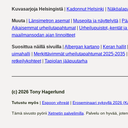
Kuvasarjoja Helsingistä
|
Kadonnut Helsinki
|
Näköalapa
Muuta
|
Länsimetron asemat
|
Museoita ja näyttelyitä
|
Pä
Aikaisemmat urheilutapahtumat
|
Urheilupuistot,-kentät ja 
maailmansodan ajan linnoitteet
Suosittua näillä sivuilla
|
Albergan kartano
|
Keran hallit
uimahalli
|
Merkittävimmät urheilutapahtumat 2025-2035
retkeilykohteet
|
Tapiolan jääpuutarha
(c) 2026 Tony Hagerlund
Tutustu myös
|
Espoon vihreät
|
Eroseminaari syksyllä 2026 (K
Tämä sivusto pyörii
Xetnetin palvelimilla
. Palvelu on hyvää, jote