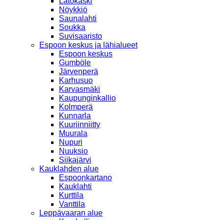
Latokaski
Nöykkiö
Saunalahti
Soukka
Suvisaaristo
Espoon keskus ja lähialueet
Espoon keskus
Gumböle
Järvenperä
Karhusuo
Karvasmäki
Kaupunginkallio
Kolmperä
Kunnarla
Kuuriinniitty
Muurala
Nupuri
Nuuksio
Siikajärvi
Kauklahden alue
Espoonkartano
Kauklahti
Kurttila
Vanttila
Leppävaaran alue