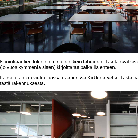
Kuninkaantien lukio on minulle oikein läheinen. Täällä ovat sis
(jo vuosikymmeniä sitten) kirjoittanut paikallislehteen.
Lapsuuttanikin vietin tuossa naapurissa Kirkkojärvellä. Tästä 
tästä rakennuksesta.