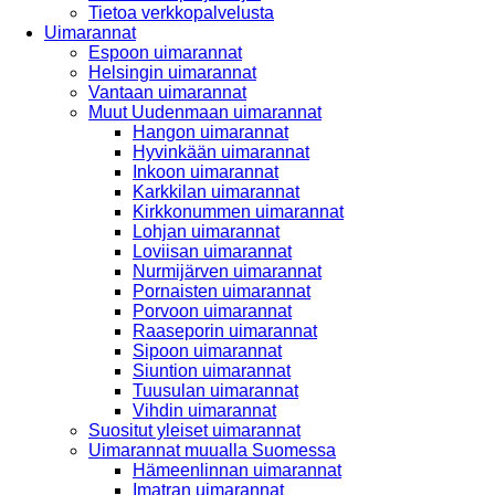
Tietoa verkkopalvelusta
Uimarannat
Espoon uimarannat
Helsingin uimarannat
Vantaan uimarannat
Muut Uudenmaan uimarannat
Hangon uimarannat
Hyvinkään uimarannat
Inkoon uimarannat
Karkkilan uimarannat
Kirkkonummen uimarannat
Lohjan uimarannat
Loviisan uimarannat
Nurmijärven uimarannat
Pornaisten uimarannat
Porvoon uimarannat
Raaseporin uimarannat
Sipoon uimarannat
Siuntion uimarannat
Tuusulan uimarannat
Vihdin uimarannat
Suositut yleiset uimarannat
Uimarannat muualla Suomessa
Hämeenlinnan uimarannat
Imatran uimarannat