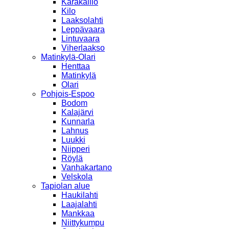
Karakallio
Kilo
Laaksolahti
Leppävaara
Lintuvaara
Viherlaakso
Matinkylä-Olari
Henttaa
Matinkylä
Olari
Pohjois-Espoo
Bodom
Kalajärvi
Kunnarla
Lahnus
Luukki
Niipperi
Röylä
Vanhakartano
Velskola
Tapiolan alue
Haukilahti
Laajalahti
Mankkaa
Niittykumpu