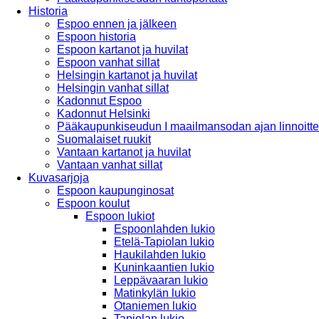
Historia
Espoo ennen ja jälkeen
Espoon historia
Espoon kartanot ja huvilat
Espoon vanhat sillat
Helsingin kartanot ja huvilat
Helsingin vanhat sillat
Kadonnut Espoo
Kadonnut Helsinki
Pääkaupunkiseudun I maailmansodan ajan linnoitte
Suomalaiset ruukit
Vantaan kartanot ja huvilat
Vantaan vanhat sillat
Kuvasarjoja
Espoon kaupunginosat
Espoon koulut
Espoon lukiot
Espoonlahden lukio
Etelä-Tapiolan lukio
Haukilahden lukio
Kuninkaantien lukio
Leppävaaran lukio
Matinkylän lukio
Otaniemen lukio
Tapiolan lukio