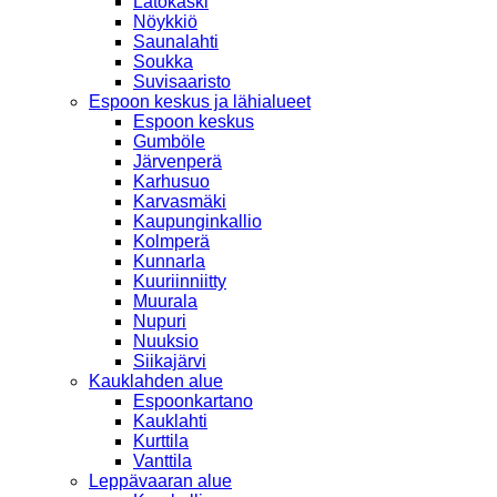
Latokaski
Nöykkiö
Saunalahti
Soukka
Suvisaaristo
Espoon keskus ja lähialueet
Espoon keskus
Gumböle
Järvenperä
Karhusuo
Karvasmäki
Kaupunginkallio
Kolmperä
Kunnarla
Kuuriinniitty
Muurala
Nupuri
Nuuksio
Siikajärvi
Kauklahden alue
Espoonkartano
Kauklahti
Kurttila
Vanttila
Leppävaaran alue