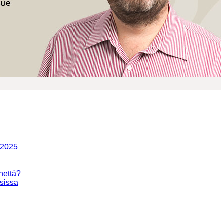
-2025
nettä?
isissa