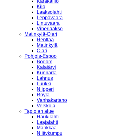
Karakallio
Kilo
Laaksolahti
Leppävaara
Lintuvaara
Viherlaakso
Matinkylä-Olari
Henttaa
Matinkylä
Olari
Pohjois-Espoo
Bodom
Kalajärvi
Kunnarla
Lahnus
Luukki
Niipperi
Röylä
Vanhakartano
Velskola
Tapiolan alue
Haukilahti
Laajalahti
Mankkaa
Niittykumpu