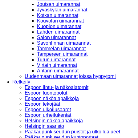
Joutsan uimarannat
Jyväskylän uimarannat
Kotkan uimarannat
Kouvolan uimarannat
Kuopion uimarannat
Lahden uimarannat
Salon uimarannat
Savonlinnan uimarannat
Tammelan uimarannat
Tampereen uimarannat
Turun uimarannat
Virtain uimarannat
Ähtärin uimarannat
Uudenmaan uimarannat joissa hyppytorni
Retkeily
Espoon lintu- ja näköalatornit
Espoon luontopolut
Espoon näköalapaikkoja
Espoon tekojäät
Espoon ulkoilusaaret
Espoon urheilukentät
Helsingin näköalapaikkoja
Helsingin saaristo
Pääkaupunkiseudun puistot ja ulkoilualueet
Pääkaupunkiseudun kuntoportaat