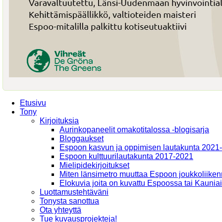
Etusivu
Tony
Kirjoituksia
Aurinkopaneelit omakotitalossa -blogisarja
Bloggaukset
Espoon kasvun ja oppimisen lautakunta 2021
Espoon kulttuurilautakunta 2017-2021
Mielipidekirjoitukset
Miten länsimetro muuttaa Espoon joukkoliiken
Elokuvia joita on kuvattu Espoossa tai Kaunia
Luottamustehtäväni
Tonysta sanottua
Ota yhteyttä
Tue kuvausprojekteja!