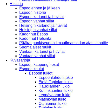
Historia
Espoo ennen ja jälkeen
Espoon historia
Espoon kartanot ja huvilat
Espoon vanhat sillat
Helsingin kartanot ja huvilat
Helsingin vanhat sillat
Kadonnut Espoo
Kadonnut Helsinki
Pääkaupunkiseudun I maailmansodan ajan linnoitte
Suomalaiset ruukit
Vantaan kartanot ja huvilat
Vantaan vanhat sillat
Kuvasarjoja
Espoon kaupunginosat
Espoon koulut
Espoon lukiot
Espoonlahden lukio
Etelä-Tapiolan lukio
Haukilahden lukio
Kuninkaantien lukio
Leppävaaran lukio
Matinkylän lukio
Otaniemen lukio
Tapiolan lukio