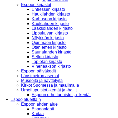
Espoon kirjastot
Entressen kirjasto
Haukilahden kirjasto
Karhusuon kirjasto
Kauklahden kirjasto
Laaksolahden kirjasto
Lippulaivan kirjasto
Nöykkiön kirjasto
Opinmäen kirjasto
Otaniemen kirjasto
Saunalahden kirjasto
Sellon kirjasto
Tapiolan kirjasto
Viherlaakson kirjasto
Espoon päiväkodit
Länsimetron asemat
Museoita ja näyttelyitä
Kirkot Suomessa ja maailmalla
Urheilupuistot,-kentät ja -hallit
Espoon urheilupuistot ja -kentät
Espoo alueittain
Espoonlahden alue
Espoonlahti
Kaitaa