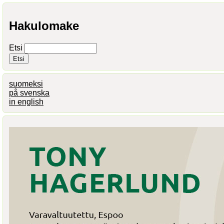
Hakulomake
Etsi
suomeksi
på svenska
in english