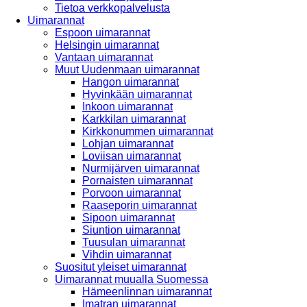
Tietoa verkkopalvelusta
Uimarannat
Espoon uimarannat
Helsingin uimarannat
Vantaan uimarannat
Muut Uudenmaan uimarannat
Hangon uimarannat
Hyvinkään uimarannat
Inkoon uimarannat
Karkkilan uimarannat
Kirkkonummen uimarannat
Lohjan uimarannat
Loviisan uimarannat
Nurmijärven uimarannat
Pornaisten uimarannat
Porvoon uimarannat
Raaseporin uimarannat
Sipoon uimarannat
Siuntion uimarannat
Tuusulan uimarannat
Vihdin uimarannat
Suositut yleiset uimarannat
Uimarannat muualla Suomessa
Hämeenlinnan uimarannat
Imatran uimarannat