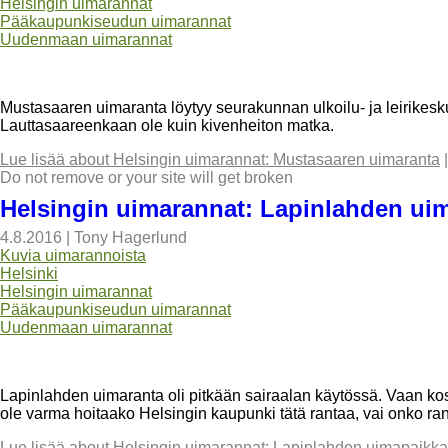
Helsingin uimarannat
Pääkaupunkiseudun uimarannat
Uudenmaan uimarannat
Mustasaaren uimaranta löytyy seurakunnan ulkoilu- ja leirikes
Lauttasaareenkaan ole kuin kivenheiton matka.
Lue lisää
about Helsingin uimarannat: Mustasaaren uimaranta
Do not remove or your site will get broken
Helsingin uimarannat: Lapinlahden ui
4.8.2016
|
Tony Hagerlund
Kuvia uimarannoista
Helsinki
Helsingin uimarannat
Pääkaupunkiseudun uimarannat
Uudenmaan uimarannat
Lapinlahden uimaranta oli pitkään sairaalan käytössä. Vaan kos
ole varma hoitaako Helsingin kaupunki tätä rantaa, vai onko ra
Lue lisää
about Helsingin uimarannat: Lapinlahden uimapaikka