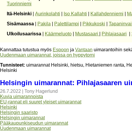
Tuorinniemi
Itä-Helsinki
|
Aurinkolahti
|
Iso Kallahti
|
Kallahdenniemi
|
Ma
Sisämaassa
|
Pakila
|
Palettilampi
|
Pikkukoski
|
Tapaninvai
Ulkoilusaarissa
|
Käärmeluoto
|
Mustasaari
|
Pihlajasaari
|
Kannattaa tutustua myös
Espoon
ja
Vantaan
uimarantoihin se
Uudenmaan uimarannat, joissa on hyppytorni
Tunnisteet:
uimarannat Helsinki, hietsu, Hietaniemen ranta, He
Helsinki
Helsingin uimarannat: Pihlajasaaren u
26.7.2022
|
Tony Hagerlund
Kuvia uimarannoista
EU-rannat eli suuret yleiset uimarannat
Helsinki
Helsingin saaristo
Helsingin uimarannat
Pääkaupunkiseudun uimarannat
Uudenmaan uimarannat