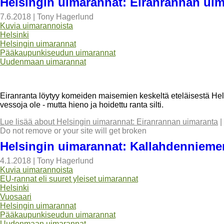
Helsingin uimarannat: Eiranrannan ui
7.6.2018
|
Tony Hagerlund
Kuvia uimarannoista
Helsinki
Helsingin uimarannat
Pääkaupunkiseudun uimarannat
Uudenmaan uimarannat
Eiranranta löytyy komeiden maisemien keskeltä eteläisestä Helsin
vessoja ole - mutta hieno ja hoidettu ranta silti.
Lue lisää
about Helsingin uimarannat: Eiranrannan uimaranta
|
Do not remove or your site will get broken
Helsingin uimarannat: Kallahdennieme
4.1.2018
|
Tony Hagerlund
Kuvia uimarannoista
EU-rannat eli suuret yleiset uimarannat
Helsinki
Vuosaari
Helsingin uimarannat
Pääkaupunkiseudun uimarannat
Uudenmaan uimarannat