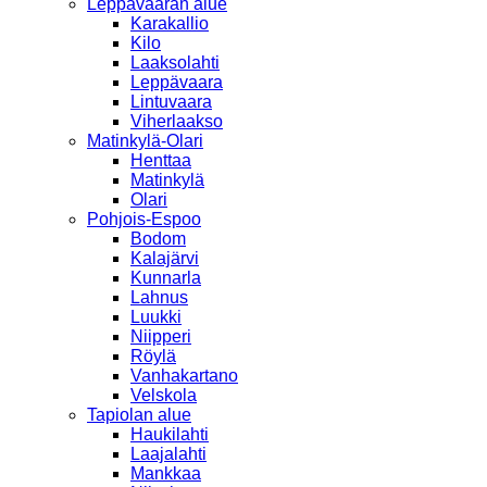
Leppävaaran alue
Karakallio
Kilo
Laaksolahti
Leppävaara
Lintuvaara
Viherlaakso
Matinkylä-Olari
Henttaa
Matinkylä
Olari
Pohjois-Espoo
Bodom
Kalajärvi
Kunnarla
Lahnus
Luukki
Niipperi
Röylä
Vanhakartano
Velskola
Tapiolan alue
Haukilahti
Laajalahti
Mankkaa