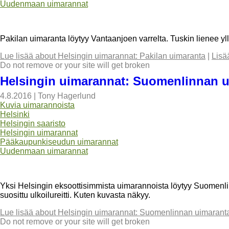
Uudenmaan uimarannat
Pakilan uimaranta löytyy Vantaanjoen varrelta. Tuskin lienee yllä
Lue lisää
about Helsingin uimarannat: Pakilan uimaranta
|
Lisä
Do not remove or your site will get broken
Helsingin uimarannat: Suomenlinnan 
4.8.2016
|
Tony Hagerlund
Kuvia uimarannoista
Helsinki
Helsingin saaristo
Helsingin uimarannat
Pääkaupunkiseudun uimarannat
Uudenmaan uimarannat
Yksi Helsingin eksoottisimmista uimarannoista löytyy Suomenli
suosittu ulkoilureitti. Kuten kuvasta näkyy.
Lue lisää
about Helsingin uimarannat: Suomenlinnan uimarant
Do not remove or your site will get broken