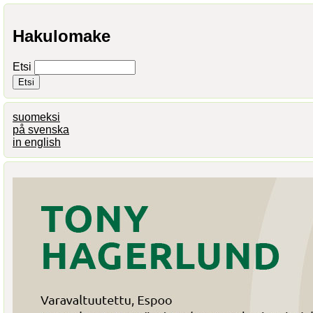
Hakulomake
Etsi
suomeksi
på svenska
in english