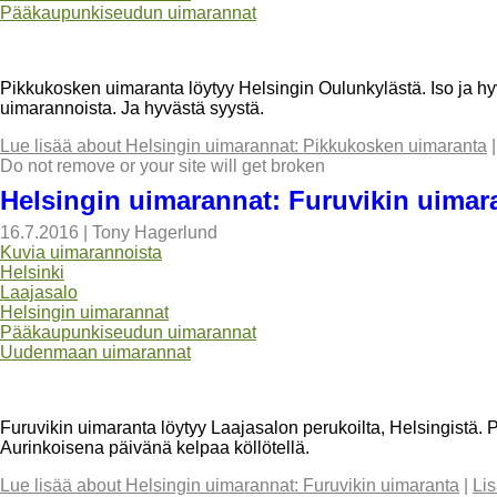
Pääkaupunkiseudun uimarannat
Pikkukosken uimaranta löytyy Helsingin Oulunkylästä. Iso ja hyv
uimarannoista. Ja hyvästä syystä.
Lue lisää
about Helsingin uimarannat: Pikkukosken uimaranta
Do not remove or your site will get broken
Helsingin uimarannat: Furuvikin uimar
16.7.2016
|
Tony Hagerlund
Kuvia uimarannoista
Helsinki
Laajasalo
Helsingin uimarannat
Pääkaupunkiseudun uimarannat
Uudenmaan uimarannat
Furuvikin uimaranta löytyy Laajasalon perukoilta, Helsingistä. P
Aurinkoisena päivänä kelpaa köllötellä.
Lue lisää
about Helsingin uimarannat: Furuvikin uimaranta
|
Li