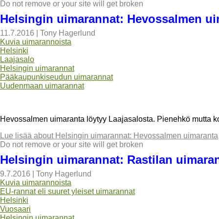
Do not remove or your site will get broken
Helsingin uimarannat: Hevossalmen ui
11.7.2016
|
Tony Hagerlund
Kuvia uimarannoista
Helsinki
Laajasalo
Helsingin uimarannat
Pääkaupunkiseudun uimarannat
Uudenmaan uimarannat
Hevossalmen uimaranta löytyy Laajasalosta. Pienehkö mutta kov
Lue lisää
about Helsingin uimarannat: Hevossalmen uimaranta
Do not remove or your site will get broken
Helsingin uimarannat: Rastilan uimara
9.7.2016
|
Tony Hagerlund
Kuvia uimarannoista
EU-rannat eli suuret yleiset uimarannat
Helsinki
Vuosaari
Helsingin uimarannat