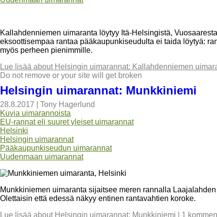
Kallahdenniemen uimaranta löytyy Itä-Helsingistä, Vuosaarest
eksoottisempaa rantaa pääkaupunkiseudulta ei taida löytyä: rant
myös perheen pienimmille.
Lue lisää
about Helsingin uimarannat: Kallahdenniemen uimar
Do not remove or your site will get broken
Helsingin uimarannat: Munkkiniemi
28.8.2017
|
Tony Hagerlund
Kuvia uimarannoista
EU-rannat eli suuret yleiset uimarannat
Helsinki
Helsingin uimarannat
Pääkaupunkiseudun uimarannat
Uudenmaan uimarannat
Munkkiniemen uimaranta sijaitsee meren rannalla Laajalahden p
Olettaisin että edessä näkyy entinen rantavahtien koroke.
Lue lisää
about Helsingin uimarannat: Munkkiniemi
|
1 komment