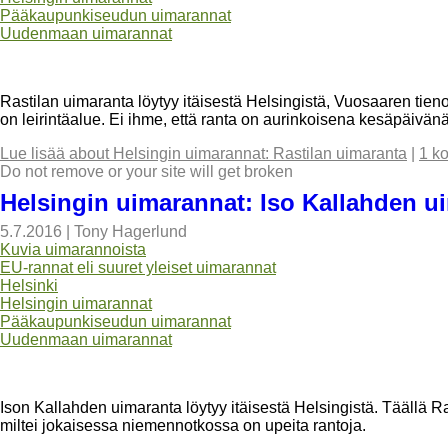
Pääkaupunkiseudun uimarannat
Uudenmaan uimarannat
Rastilan uimaranta löytyy itäisestä Helsingistä, Vuosaaren tienoi
on leirintäalue. Ei ihme, että ranta on aurinkoisena kesäpäivänä
Lue lisää
about Helsingin uimarannat: Rastilan uimaranta
|
1 k
Do not remove or your site will get broken
Helsingin uimarannat: Iso Kallahden u
5.7.2016
|
Tony Hagerlund
Kuvia uimarannoista
EU-rannat eli suuret yleiset uimarannat
Helsinki
Helsingin uimarannat
Pääkaupunkiseudun uimarannat
Uudenmaan uimarannat
Ison Kallahden uimaranta löytyy itäisestä Helsingistä. Täällä R
miltei jokaisessa niemennotkossa on upeita rantoja.