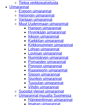
Tietoa verkkopalvelusta
Uimarannat
Espoon uimarannat
Helsingin uimarannat
Vantaan uimarannat
Muut Uudenmaan uimarannat
Hangon uimarannat
Hyvinkään uimarannat
Inkoon uimarannat
Karkkilan uimarannat
Kirkkonummen uimarannat
Lohjan uimarannat
Loviisan uimarannat
Nurmijärven uimarannat
Pornaisten uimarannat
Porvoon uimarannat
Raaseporin uimarannat
Sipoon uimarannat
Siuntion uimarannat
Tuusulan uimarannat
Vihdin uimarannat
Suositut yleiset uimarannat
Uimarannat muualla Suomessa
Hämeenlinnan uimarannat
Imatran uimarannat