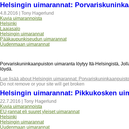
Helsingin uimarannat: Porvariskunink
4.8.2016
|
Tony Hagerlund
Kuvia uimarannoista
Helsinki
Laajasalo
Helsingin uimarannat
Pääkaupunkiseudun uimarannat
Uudenmaan uimarannat
Porvariskuninkaanpuiston uimaranta löytyy Itä-Helsingistä, Jolla
löydä.
Lue lisää
about Helsingin uimarannat: Porvariskuninkaanpuist
Do not remove or your site will get broken
Helsingin uimarannat: Pikkukosken ui
22.7.2016
|
Tony Hagerlund
Kuvia uimarannoista
EU-rannat eli suuret yleiset uimarannat
Helsinki
Helsingin uimarannat
Uudenmaan uimarannat