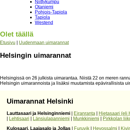
Niittykumpu
Otaniemi
Pohjois-Tapiola
Tapiola
Westend
Olet täällä
Etusivu
|
Uudenmaan uimarannat
Helsingin uimarannat
Helsingissä on 26 julkista uimarantaa. Niistä 22 on meren rannal
Helsingin uimarannoista ja lisäksi muutamista epävirallisista u
Uimarannat Helsinki
Lauttasaari ja Helsinginniemi
|
Eiranranta
|
Hietasaari (eli 
|
Lehtisaari
|
Länsiulapanniemi
|
Munkkiniemi
|
Pirkkolan liik
Kulosaari, Laajasalo ja Jollas
|
Furuvik
|
Hevossalmi
|
Kivi