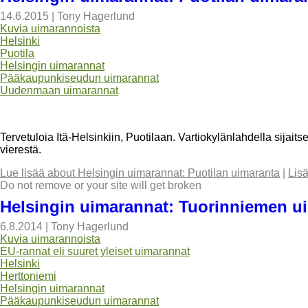
14.6.2015
|
Tony Hagerlund
Kuvia uimarannoista
Helsinki
Puotila
Helsingin uimarannat
Pääkaupunkiseudun uimarannat
Uudenmaan uimarannat
Tervetuloia Itä-Helsinkiin, Puotilaan. Vartiokylänlahdella sijai
vierestä.
Lue lisää
about Helsingin uimarannat: Puotilan uimaranta
|
Lis
Do not remove or your site will get broken
Helsingin uimarannat: Tuorinniemen u
6.8.2014
|
Tony Hagerlund
Kuvia uimarannoista
EU-rannat eli suuret yleiset uimarannat
Helsinki
Herttoniemi
Helsingin uimarannat
Pääkaupunkiseudun uimarannat