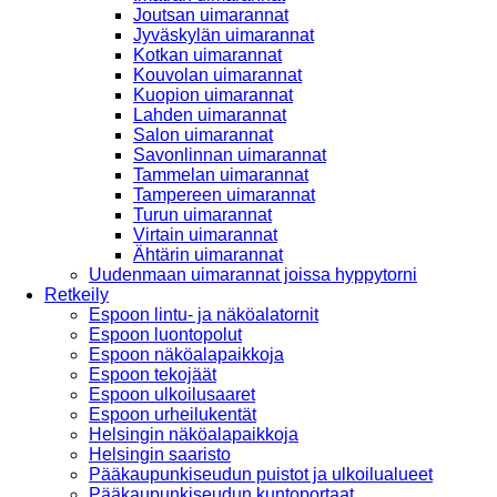
Joutsan uimarannat
Jyväskylän uimarannat
Kotkan uimarannat
Kouvolan uimarannat
Kuopion uimarannat
Lahden uimarannat
Salon uimarannat
Savonlinnan uimarannat
Tammelan uimarannat
Tampereen uimarannat
Turun uimarannat
Virtain uimarannat
Ähtärin uimarannat
Uudenmaan uimarannat joissa hyppytorni
Retkeily
Espoon lintu- ja näköalatornit
Espoon luontopolut
Espoon näköalapaikkoja
Espoon tekojäät
Espoon ulkoilusaaret
Espoon urheilukentät
Helsingin näköalapaikkoja
Helsingin saaristo
Pääkaupunkiseudun puistot ja ulkoilualueet
Pääkaupunkiseudun kuntoportaat