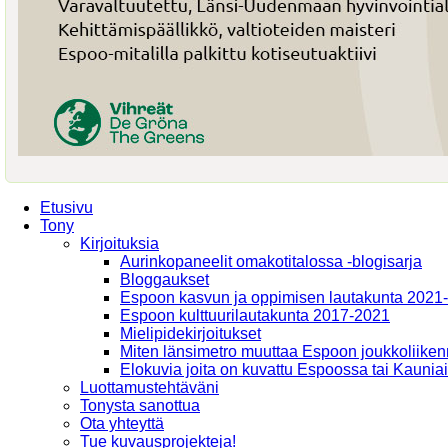
Etusivu
Tony
Kirjoituksia
Aurinkopaneelit omakotitalossa -blogisarja
Bloggaukset
Espoon kasvun ja oppimisen lautakunta 2021
Espoon kulttuurilautakunta 2017-2021
Mielipidekirjoitukset
Miten länsimetro muuttaa Espoon joukkoliiken
Elokuvia joita on kuvattu Espoossa tai Kaunia
Luottamustehtäväni
Tonysta sanottua
Ota yhteyttä
Tue kuvausprojekteja!