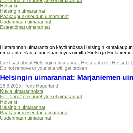
EU-rannat eli suuret yleiset uimarannat
Helsinki
Helsingin uimarannat
Pääkaupunkiseudun uimarannat
Uudenmaan uimarannat
Esteettömät uimarannat
Hietarannan uimaranta on käytännössä Helsingin kantakaupungi
uimaranta. Ranta tunnetaan myös nimillä Hietsu ja Hietanieme
Lue lisää
about Helsingin uimarannat: Hietaranta (eli Hietsu)
|
L
Do not remove or your site will get broken
Helsingin uimarannat: Marjaniemen ui
26.8.2015
|
Tony Hagerlund
Kuvia uimarannoista
EU-rannat eli suuret yleiset uimarannat
Helsinki
Helsingin uimarannat
Pääkaupunkiseudun uimarannat
Uudenmaan uimarannat