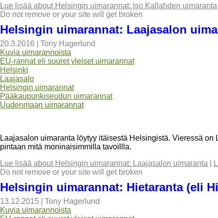
Lue lisää
about Helsingin uimarannat: Iso Kallahden uimaranta
Do not remove or your site will get broken
Helsingin uimarannat: Laajasalon uima
20.3.2016
|
Tony Hagerlund
Kuvia uimarannoista
EU-rannat eli suuret yleiset uimarannat
Helsinki
Laajasalo
Helsingin uimarannat
Pääkaupunkiseudun uimarannat
Uudenmaan uimarannat
Laajasalon uimaranta löytyy itäisestä Helsingistä. Vieressä on 
pintaan mitä moninaisimmilla tavoillla.
Lue lisää
about Helsingin uimarannat: Laajasalon uimaranta
|
L
Do not remove or your site will get broken
Helsingin uimarannat: Hietaranta (eli H
13.12.2015
|
Tony Hagerlund
Kuvia uimarannoista