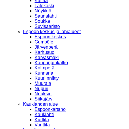
Kaitaa
Latokaski
Nöykkiö
Saunalahti
Soukka
Suvisaaristo
Espoon keskus ja lähialueet
Espoon keskus
Gumböle
Järvenperä
Karhusuo
Karvasmäki
Kaupunginkallio
Kolmperä
Kunnarla
Kuuriinniitty
Muurala
Nupuri
Nuuksio
Siikajärvi
Kauklahden alue
Espoonkartano
Kauklahti
Kurttila
Vanttila