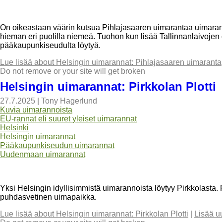
On oikeastaan väärin kutsua Pihlajasaaren uimarantaa uimara
hieman eri puolilla niemeä. Tuohon kun lisää Tallinnanlaivojen 
pääkaupunkiseudulta löytyä.
Lue lisää
about Helsingin uimarannat: Pihlajasaaren uimaranta
Do not remove or your site will get broken
Helsingin uimarannat: Pirkkolan Plotti
27.7.2025
|
Tony Hagerlund
Kuvia uimarannoista
EU-rannat eli suuret yleiset uimarannat
Helsinki
Helsingin uimarannat
Pääkaupunkiseudun uimarannat
Uudenmaan uimarannat
Yksi Helsingin idyllisimmistä uimarannoista löytyy Pirkkolasta. P
puhdasvetinen uimapaikka.
Lue lisää
about Helsingin uimarannat: Pirkkolan Plotti
|
Lisää u