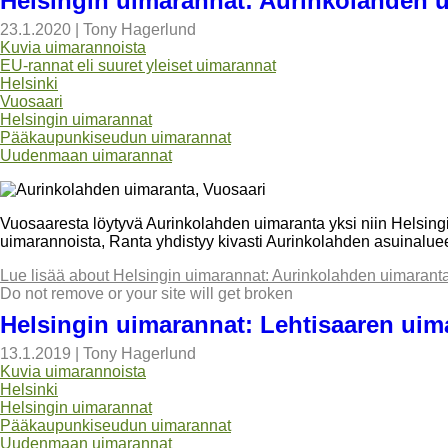
Helsingin uimarannat: Aurinkolahden 
23.1.2020
|
Tony Hagerlund
Kuvia uimarannoista
EU-rannat eli suuret yleiset uimarannat
Helsinki
Vuosaari
Helsingin uimarannat
Pääkaupunkiseudun uimarannat
Uudenmaan uimarannat
Vuosaaresta löytyvä Aurinkolahden uimaranta yksi niin Helsi
uimarannoista, Ranta yhdistyy kivasti Aurinkolahden asuinalue
Lue lisää
about Helsingin uimarannat: Aurinkolahden uimarant
Do not remove or your site will get broken
Helsingin uimarannat: Lehtisaaren uim
13.1.2019
|
Tony Hagerlund
Kuvia uimarannoista
Helsinki
Helsingin uimarannat
Pääkaupunkiseudun uimarannat
Uudenmaan uimarannat