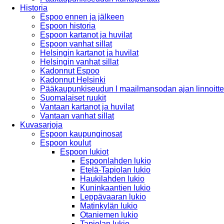
Historia
Espoo ennen ja jälkeen
Espoon historia
Espoon kartanot ja huvilat
Espoon vanhat sillat
Helsingin kartanot ja huvilat
Helsingin vanhat sillat
Kadonnut Espoo
Kadonnut Helsinki
Pääkaupunkiseudun I maailmansodan ajan linnoitte
Suomalaiset ruukit
Vantaan kartanot ja huvilat
Vantaan vanhat sillat
Kuvasarjoja
Espoon kaupunginosat
Espoon koulut
Espoon lukiot
Espoonlahden lukio
Etelä-Tapiolan lukio
Haukilahden lukio
Kuninkaantien lukio
Leppävaaran lukio
Matinkylän lukio
Otaniemen lukio
Tapiolan lukio