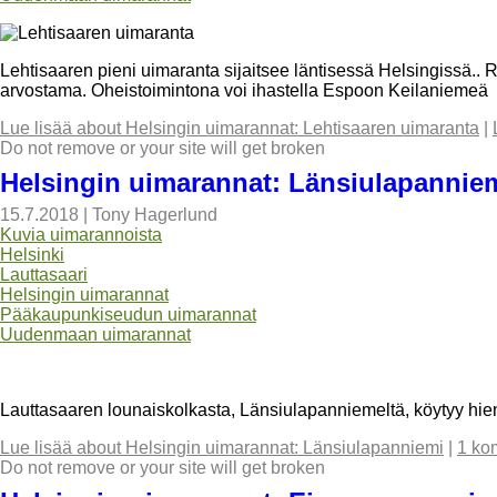
Lehtisaaren pieni uimaranta sijaitsee läntisessä Helsingissä.. R
arvostama. Oheistoimintona voi ihastella Espoon Keilaniemeä
Lue lisää
about Helsingin uimarannat: Lehtisaaren uimaranta
|
Do not remove or your site will get broken
Helsingin uimarannat: Länsiulapannie
15.7.2018
|
Tony Hagerlund
Kuvia uimarannoista
Helsinki
Lauttasaari
Helsingin uimarannat
Pääkaupunkiseudun uimarannat
Uudenmaan uimarannat
Lauttasaaren lounaiskolkasta, Länsiulapanniemeltä, köytyy hien
Lue lisää
about Helsingin uimarannat: Länsiulapanniemi
|
1 ko
Do not remove or your site will get broken