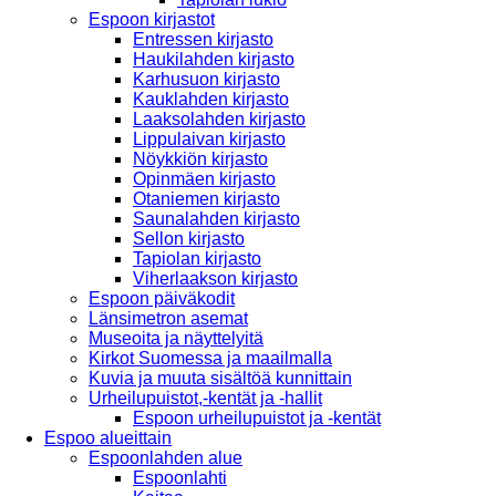
Espoon kirjastot
Entressen kirjasto
Haukilahden kirjasto
Karhusuon kirjasto
Kauklahden kirjasto
Laaksolahden kirjasto
Lippulaivan kirjasto
Nöykkiön kirjasto
Opinmäen kirjasto
Otaniemen kirjasto
Saunalahden kirjasto
Sellon kirjasto
Tapiolan kirjasto
Viherlaakson kirjasto
Espoon päiväkodit
Länsimetron asemat
Museoita ja näyttelyitä
Kirkot Suomessa ja maailmalla
Kuvia ja muuta sisältöä kunnittain
Urheilupuistot,-kentät ja -hallit
Espoon urheilupuistot ja -kentät
Espoo alueittain
Espoonlahden alue
Espoonlahti