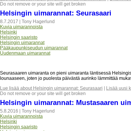
Do not remove or your site will get broken
Helsingin uimarannat: Seurasaari
8.7.2017
|
Tony Hagerlund
Kuvia uimarannoista
Helsinki
Helsingin saaristo
Helsingin uimarannat
Pääkaupunkiseudun uimarannat
Uudenmaan uimarannat
Seurasaaren uimaranta on pieni uimaranta läntisessä Helsingi
lounaaseen, joten jo puolesta päivästä aurinko lämmittää mukav
Lue lisää
about Helsingin uimarannat: Seurasaari
|
Lisää uusi 
Do not remove or your site will get broken
Helsingin uimarannat: Mustasaaren ui
5.8.2016
|
Tony Hagerlund
Kuvia uimarannoista
Helsinki
Helsingin saaristo