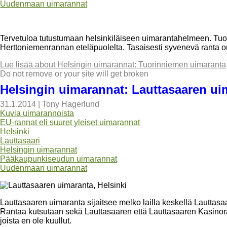
Uudenmaan uimarannat
Tervetuloa tutustumaan helsinkiläiseen uimarantahelmeen. Tuo
Herttoniemenrannan eteläpuolelta. Tasaisesti syvenevä ranta on
Lue lisää
about Helsingin uimarannat: Tuorinniemen uimaranta
Do not remove or your site will get broken
Helsingin uimarannat: Lauttasaaren ui
31.1.2014
|
Tony Hagerlund
Kuvia uimarannoista
EU-rannat eli suuret yleiset uimarannat
Helsinki
Lauttasaari
Helsingin uimarannat
Pääkaupunkiseudun uimarannat
Uudenmaan uimarannat
Lauttasaaren uimaranta sijaitsee melko lailla keskellä Lauttasaa
Rantaa kutsutaan sekä Lauttasaaren että Lauttasaaren Kasinora
joista en ole kuullut.