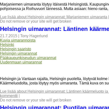
Marjaniemen uimaranta löytyy itäisestä Helsingistä. Kaupungin
pohjoisessa ja Roihuvuori lännessä. Mutta asiaan: hieno ranta,
Lue lisää
about Helsingin uimarannat: Marjaniemen uimaranta
Do not remove or your site will get broken
Helsingin uimarannat: Läntinen käärm
21.7.2015
|
Tony Hagerlund
Kuvia uimarannoista
Helsinki
Helsingin saaristo
Helsingin uimarannat
Pääkaupunkiseudun uimarannat
Uudenmaan uimarannat
Helsingin ja Vantaan rajalta, Helsingin puolelta, löytyvät kol
Käärmeluodolta, josta löytyy myös uimaranta. Tämä kuva on su
Lue lisää
about Helsingin uimarannat: Läntinen käärmeluoto j
kommentti
|
Do not remove or your site will get broken
Helsingin uimarannat: Puotilan uimara