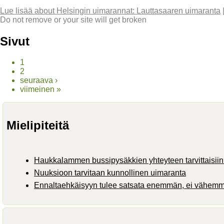
Lue lisää
about Helsingin uimarannat: Lauttasaaren uimaranta
Do not remove or your site will get broken
Sivut
1
2
seuraava ›
viimeinen »
Mielipiteitä
Haukkalammen bussipysäkkien yhteyteen tarvittaisiin 
Nuuksioon tarvitaan kunnollinen uimaranta
Ennaltaehkäisyyn tulee satsata enemmän, ei vähem