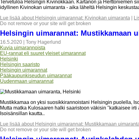
Tervetuloa Helsingin Kivinokkaan. Kartanon ja Herttoniemen sii
idyllinen Kivinokan uimaranta - aika läheltä Helsingin keskusta
Lue lisää
about Helsingin uimarannat: Kivinokan uimaranta
|
Li
Do not remove or your site will get broken
Helsingin uimarannat: Mustikkamaan u
16.5.2020
|
Tony Hagerlund
Kuvia uimarannoista
EU-rannat eli suuret yleiset uimarannat
Helsinki
Helsingin saaristo
Helsingin uimarannat
Pääkaupunkiseudun uimarannat
Uudenmaan uimarannat
Mustikkamaa on yksi suosikkirannoistani Helsingin puolella, Is
Mutta matka Kulosaaren halki saaristoon väkisin "katkaisee ir
Isoisänsillan kautta..
Lue lisää
about Helsingin uimarannat: Mustikkamaan uimarant
Do not remove or your site will get broken