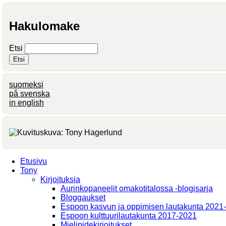
Hakulomake
Etsi
suomeksi
på svenska
in english
Etusivu
Tony
Kirjoituksia
Aurinkopaneelit omakotitalossa -blogisarja
Bloggaukset
Espoon kasvun ja oppimisen lautakunta 2021
Espoon kulttuurilautakunta 2017-2021
Mielipidekirjoitukset