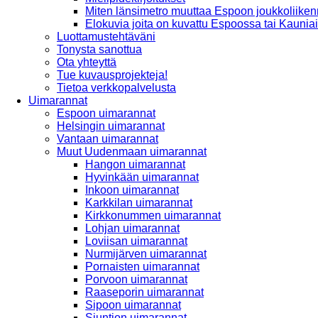
Miten länsimetro muuttaa Espoon joukkoliiken
Elokuvia joita on kuvattu Espoossa tai Kaunia
Luottamustehtäväni
Tonysta sanottua
Ota yhteyttä
Tue kuvausprojekteja!
Tietoa verkkopalvelusta
Uimarannat
Espoon uimarannat
Helsingin uimarannat
Vantaan uimarannat
Muut Uudenmaan uimarannat
Hangon uimarannat
Hyvinkään uimarannat
Inkoon uimarannat
Karkkilan uimarannat
Kirkkonummen uimarannat
Lohjan uimarannat
Loviisan uimarannat
Nurmijärven uimarannat
Pornaisten uimarannat
Porvoon uimarannat
Raaseporin uimarannat
Sipoon uimarannat
Siuntion uimarannat