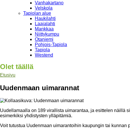
Vanhakartano
Velskola
Tapiolan alue
Haukilahti
Laajalahti
Mankkaa
Niittykumpu
Otaniemi
Pohjois-Tapiola
Tapiola
Westend
Olet täällä
Etusivu
Uudenmaan uimarannat
Uudellamaalla on 189 virallista uimarantaa, ja esittelen näillä s
esimerkiksi yhdistysten ylläpitämiä.
Voit tutustua Uudenmaan uimarantoihin kaupungin tai kunnan p