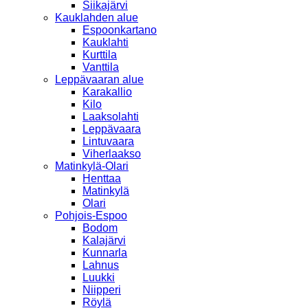
Siikajärvi
Kauklahden alue
Espoonkartano
Kauklahti
Kurttila
Vanttila
Leppävaaran alue
Karakallio
Kilo
Laaksolahti
Leppävaara
Lintuvaara
Viherlaakso
Matinkylä-Olari
Henttaa
Matinkylä
Olari
Pohjois-Espoo
Bodom
Kalajärvi
Kunnarla
Lahnus
Luukki
Niipperi
Röylä