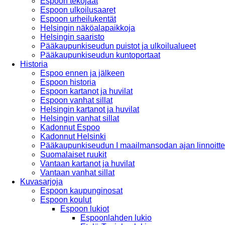
Espoon tekojäät
Espoon ulkoilusaaret
Espoon urheilukentät
Helsingin näköalapaikkoja
Helsingin saaristo
Pääkaupunkiseudun puistot ja ulkoilualueet
Pääkaupunkiseudun kuntoportaat
Historia
Espoo ennen ja jälkeen
Espoon historia
Espoon kartanot ja huvilat
Espoon vanhat sillat
Helsingin kartanot ja huvilat
Helsingin vanhat sillat
Kadonnut Espoo
Kadonnut Helsinki
Pääkaupunkiseudun I maailmansodan ajan linnoitte
Suomalaiset ruukit
Vantaan kartanot ja huvilat
Vantaan vanhat sillat
Kuvasarjoja
Espoon kaupunginosat
Espoon koulut
Espoon lukiot
Espoonlahden lukio