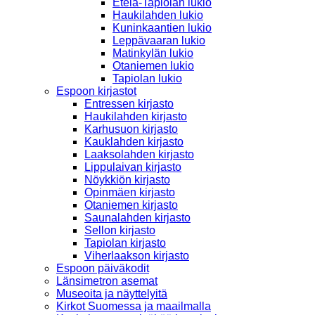
Etelä-Tapiolan lukio
Haukilahden lukio
Kuninkaantien lukio
Leppävaaran lukio
Matinkylän lukio
Otaniemen lukio
Tapiolan lukio
Espoon kirjastot
Entressen kirjasto
Haukilahden kirjasto
Karhusuon kirjasto
Kauklahden kirjasto
Laaksolahden kirjasto
Lippulaivan kirjasto
Nöykkiön kirjasto
Opinmäen kirjasto
Otaniemen kirjasto
Saunalahden kirjasto
Sellon kirjasto
Tapiolan kirjasto
Viherlaakson kirjasto
Espoon päiväkodit
Länsimetron asemat
Museoita ja näyttelyitä
Kirkot Suomessa ja maailmalla