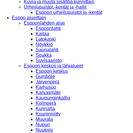
Kuvia ja muuta sisältöä kunnittain
Urheilupuistot,-kentät ja -hallit
Espoon urheilupuistot ja -kentät
Espoo alueittain
Espoonlahden alue
Espoonlahti
Kaitaa
Latokaski
Nöykkiö
Saunalahti
Soukka
Suvisaaristo
Espoon keskus ja lähialueet
Espoon keskus
Gumböle
Järvenperä
Karhusuo
Karvasmäki
Kaupunginkallio
Kolmperä
Kunnarla
Kuuriinniitty
Muurala
Nupuri
Nuuksio