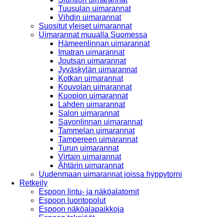
Tuusulan uimarannat
Vihdin uimarannat
Suositut yleiset uimarannat
Uimarannat muualla Suomessa
Hämeenlinnan uimarannat
Imatran uimarannat
Joutsan uimarannat
Jyväskylän uimarannat
Kotkan uimarannat
Kouvolan uimarannat
Kuopion uimarannat
Lahden uimarannat
Salon uimarannat
Savonlinnan uimarannat
Tammelan uimarannat
Tampereen uimarannat
Turun uimarannat
Virtain uimarannat
Ähtärin uimarannat
Uudenmaan uimarannat joissa hyppytorni
Retkeily
Espoon lintu- ja näköalatornit
Espoon luontopolut
Espoon näköalapaikkoja