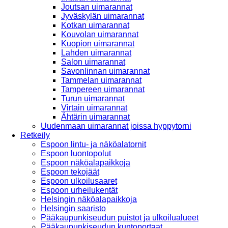
Joutsan uimarannat
Jyväskylän uimarannat
Kotkan uimarannat
Kouvolan uimarannat
Kuopion uimarannat
Lahden uimarannat
Salon uimarannat
Savonlinnan uimarannat
Tammelan uimarannat
Tampereen uimarannat
Turun uimarannat
Virtain uimarannat
Ähtärin uimarannat
Uudenmaan uimarannat joissa hyppytorni
Retkeily
Espoon lintu- ja näköalatornit
Espoon luontopolut
Espoon näköalapaikkoja
Espoon tekojäät
Espoon ulkoilusaaret
Espoon urheilukentät
Helsingin näköalapaikkoja
Helsingin saaristo
Pääkaupunkiseudun puistot ja ulkoilualueet
Pääkaupunkiseudun kuntoportaat