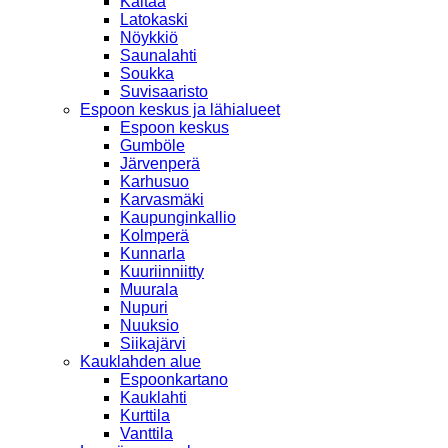
Kaitaa
Latokaski
Nöykkiö
Saunalahti
Soukka
Suvisaaristo
Espoon keskus ja lähialueet
Espoon keskus
Gumböle
Järvenperä
Karhusuo
Karvasmäki
Kaupunginkallio
Kolmperä
Kunnarla
Kuuriinniitty
Muurala
Nupuri
Nuuksio
Siikajärvi
Kauklahden alue
Espoonkartano
Kauklahti
Kurttila
Vanttila