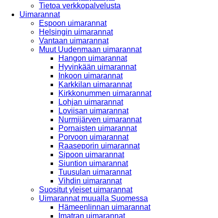
Tietoa verkkopalvelusta
Uimarannat
Espoon uimarannat
Helsingin uimarannat
Vantaan uimarannat
Muut Uudenmaan uimarannat
Hangon uimarannat
Hyvinkään uimarannat
Inkoon uimarannat
Karkkilan uimarannat
Kirkkonummen uimarannat
Lohjan uimarannat
Loviisan uimarannat
Nurmijärven uimarannat
Pornaisten uimarannat
Porvoon uimarannat
Raaseporin uimarannat
Sipoon uimarannat
Siuntion uimarannat
Tuusulan uimarannat
Vihdin uimarannat
Suositut yleiset uimarannat
Uimarannat muualla Suomessa
Hämeenlinnan uimarannat
Imatran uimarannat