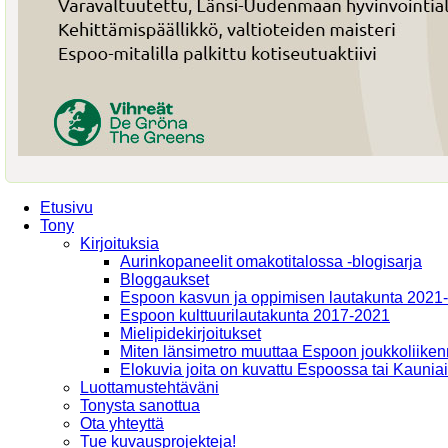
Etusivu
Tony
Kirjoituksia
Aurinkopaneelit omakotitalossa -blogisarja
Bloggaukset
Espoon kasvun ja oppimisen lautakunta 2021
Espoon kulttuurilautakunta 2017-2021
Mielipidekirjoitukset
Miten länsimetro muuttaa Espoon joukkoliiken
Elokuvia joita on kuvattu Espoossa tai Kaunia
Luottamustehtäväni
Tonysta sanottua
Ota yhteyttä
Tue kuvausprojekteja!