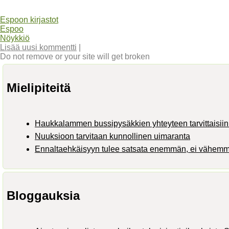
Espoon kirjastot
Espoo
Nöykkiö
Lisää uusi kommentti
|
Do not remove or your site will get broken
Mielipiteitä
Haukkalammen bussipysäkkien yhteyteen tarvittaisiin 
Nuuksioon tarvitaan kunnollinen uimaranta
Ennaltaehkäisyyn tulee satsata enemmän, ei vähem
Bloggauksia