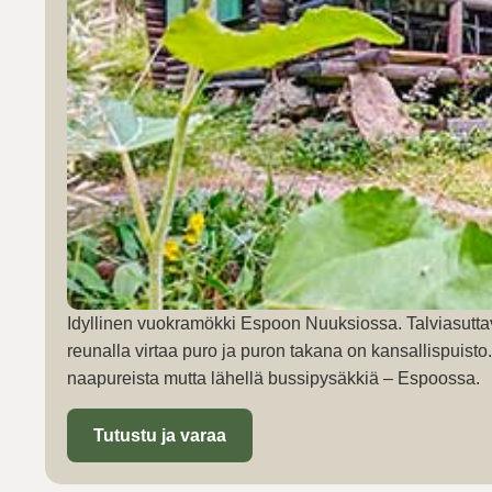
Idyllinen vuokramökki Espoon Nuuksiossa. Talviasutta
reunalla virtaa puro ja puron takana on kansallispuist
naapureista mutta lähellä bussipysäkkiä – Espoossa.
Tutustu ja varaa