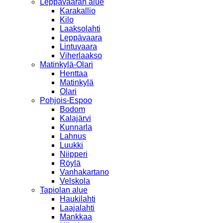
Leppävaaran alue
Karakallio
Kilo
Laaksolahti
Leppävaara
Lintuvaara
Viherlaakso
Matinkylä-Olari
Henttaa
Matinkylä
Olari
Pohjois-Espoo
Bodom
Kalajärvi
Kunnarla
Lahnus
Luukki
Niipperi
Röylä
Vanhakartano
Velskola
Tapiolan alue
Haukilahti
Laajalahti
Mankkaa