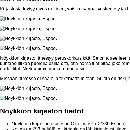
Kirjastosta löytyy myös erillinen, voisiko sanoa työskentely tai hi
Nöykkiön kirjasto lähestyy peruskorjausikää. Se on alueelleen t
kuntapolitiikan puolella esillä sitä, että nämä tilat pitää joko re
uudet tilat. Mieluummin nämä remontoisin.
Missään nimessä ei saa olla tekemättä mitään. Silloin on riski, e
Nöykkiön kirjaston tiedot
Nöykkiön kirjaston osoite on Oxfotintie 4 (02330 Espoo).
Kokoa on 793 neliötä, eli kirjasto on lähikirjastoksi tilava.