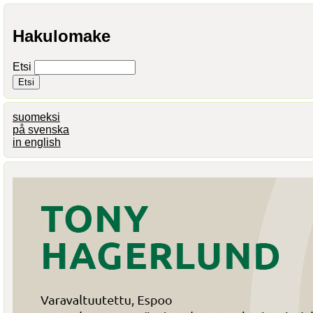
Hakulomake
Etsi
suomeksi
på svenska
in english