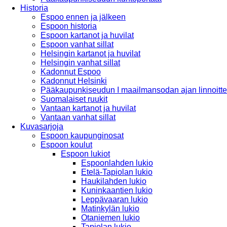
Historia
Espoo ennen ja jälkeen
Espoon historia
Espoon kartanot ja huvilat
Espoon vanhat sillat
Helsingin kartanot ja huvilat
Helsingin vanhat sillat
Kadonnut Espoo
Kadonnut Helsinki
Pääkaupunkiseudun I maailmansodan ajan linnoitte
Suomalaiset ruukit
Vantaan kartanot ja huvilat
Vantaan vanhat sillat
Kuvasarjoja
Espoon kaupunginosat
Espoon koulut
Espoon lukiot
Espoonlahden lukio
Etelä-Tapiolan lukio
Haukilahden lukio
Kuninkaantien lukio
Leppävaaran lukio
Matinkylän lukio
Otaniemen lukio
Tapiolan lukio