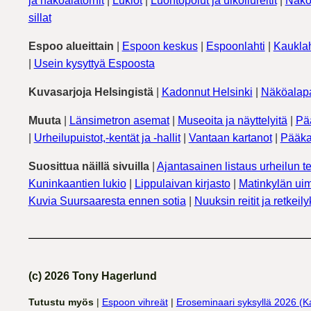
ja näköalatornit
|
Lukiot
|
Luontopolut ja ulkoilureitit
|
Näkö
sillat
Espoo alueittain
|
Espoon keskus
|
Espoonlahti
|
Kauklah
|
Usein kysyttyä Espoosta
Kuvasarjoja Helsingistä
|
Kadonnut Helsinki
|
Näköalapa
Muuta
|
Länsimetron asemat
|
Museoita ja näyttelyitä
|
Pä
|
Urheilupuistot,-kentät ja -hallit
|
Vantaan kartanot
|
Pääka
Suosittua näillä sivuilla
|
Ajantasainen listaus urheilun te
Kuninkaantien lukio
|
Lippulaivan kirjasto
|
Matinkylän uim
Kuvia Suursaaresta ennen sotia
|
Nuuksin reitit ja retkeil
(c) 2026 Tony Hagerlund
Tutustu myös
|
Espoon vihreät
|
Eroseminaari syksyllä 2026 (K