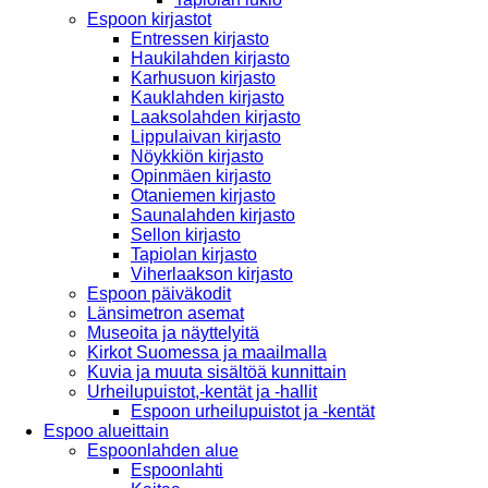
Espoon kirjastot
Entressen kirjasto
Haukilahden kirjasto
Karhusuon kirjasto
Kauklahden kirjasto
Laaksolahden kirjasto
Lippulaivan kirjasto
Nöykkiön kirjasto
Opinmäen kirjasto
Otaniemen kirjasto
Saunalahden kirjasto
Sellon kirjasto
Tapiolan kirjasto
Viherlaakson kirjasto
Espoon päiväkodit
Länsimetron asemat
Museoita ja näyttelyitä
Kirkot Suomessa ja maailmalla
Kuvia ja muuta sisältöä kunnittain
Urheilupuistot,-kentät ja -hallit
Espoon urheilupuistot ja -kentät
Espoo alueittain
Espoonlahden alue
Espoonlahti