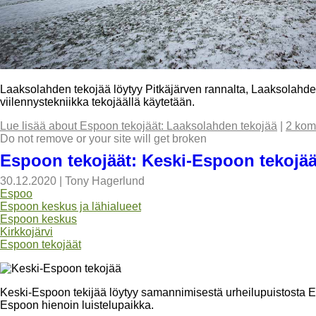
Laaksolahden tekojää löytyy Pitkäjärven rannalta, Laaksolahden 
viilennystekniikka tekojäällä käytetään.
Lue lisää
about Espoon tekojäät: Laaksolahden tekojää
|
2 kom
Do not remove or your site will get broken
Espoon tekojäät: Keski-Espoon tekojä
30.12.2020
|
Tony Hagerlund
Espoo
Espoon keskus ja lähialueet
Espoon keskus
Kirkkojärvi
Espoon tekojäät
Keski-Espoon tekijää löytyy samannimisestä urheilupuistosta 
Espoon hienoin luistelupaikka.