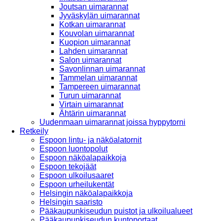
Joutsan uimarannat
Jyväskylän uimarannat
Kotkan uimarannat
Kouvolan uimarannat
Kuopion uimarannat
Lahden uimarannat
Salon uimarannat
Savonlinnan uimarannat
Tammelan uimarannat
Tampereen uimarannat
Turun uimarannat
Virtain uimarannat
Ähtärin uimarannat
Uudenmaan uimarannat joissa hyppytorni
Retkeily
Espoon lintu- ja näköalatornit
Espoon luontopolut
Espoon näköalapaikkoja
Espoon tekojäät
Espoon ulkoilusaaret
Espoon urheilukentät
Helsingin näköalapaikkoja
Helsingin saaristo
Pääkaupunkiseudun puistot ja ulkoilualueet
Pääkaupunkiseudun kuntoportaat