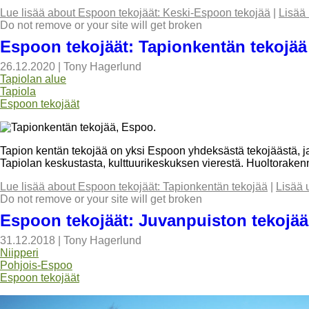
Lue lisää
about Espoon tekojäät: Keski-Espoon tekojää
|
Lisää
Do not remove or your site will get broken
Espoon tekojäät: Tapionkentän tekojää
26.12.2020
|
Tony Hagerlund
Tapiolan alue
Tapiola
Espoon tekojäät
Tapion kentän tekojää on yksi Espoon yhdeksästä tekojäästä, ja
Tapiolan keskustasta, kulttuurikeskuksen vierestä. Huoltoraken
Lue lisää
about Espoon tekojäät: Tapionkentän tekojää
|
Lisää 
Do not remove or your site will get broken
Espoon tekojäät: Juvanpuiston tekojää,
31.12.2018
|
Tony Hagerlund
Niipperi
Pohjois-Espoo
Espoon tekojäät