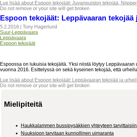
Lue lisää
about Espoon tekojäät: Juvanpuiston tekojää, Niipper
Do not remove or your site will get broken
Espoon tekojäät: Leppävaaran tekojää j
5.2.2016
|
Tony Hagerlund
Suur-Leppävaara
Leppävaara
Espoon tekojäät
Espoossa on lukuisia tekojäitä. Yksi niistä löytyy Leppävaaran
vuonna 2016. Esittelyssä on sekä kyseinen tekojää, että urheil
Lue lisää
about Espoon tekojäät: Leppävaaran tekojää ja urheilu
Do not remove or your site will get broken
Mielipiteitä
Haukkalammen bussipysäkkien yhteyteen tarvittaisiin 
Nuuksioon tarvitaan kunnollinen uimaranta