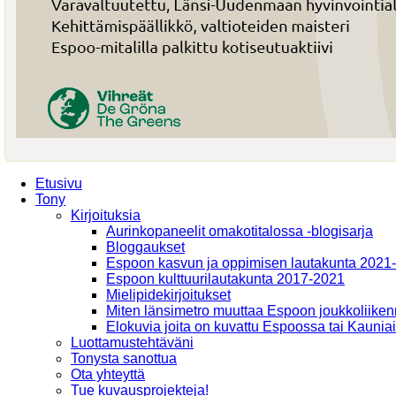
Etusivu
Tony
Kirjoituksia
Aurinkopaneelit omakotitalossa -blogisarja
Bloggaukset
Espoon kasvun ja oppimisen lautakunta 2021
Espoon kulttuurilautakunta 2017-2021
Mielipidekirjoitukset
Miten länsimetro muuttaa Espoon joukkoliiken
Elokuvia joita on kuvattu Espoossa tai Kaunia
Luottamustehtäväni
Tonysta sanottua
Ota yhteyttä
Tue kuvausprojekteja!