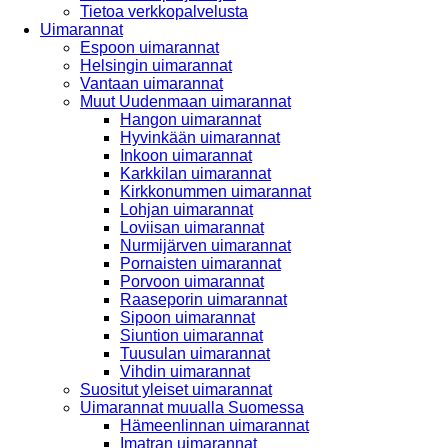
Tietoa verkkopalvelusta
Uimarannat
Espoon uimarannat
Helsingin uimarannat
Vantaan uimarannat
Muut Uudenmaan uimarannat
Hangon uimarannat
Hyvinkään uimarannat
Inkoon uimarannat
Karkkilan uimarannat
Kirkkonummen uimarannat
Lohjan uimarannat
Loviisan uimarannat
Nurmijärven uimarannat
Pornaisten uimarannat
Porvoon uimarannat
Raaseporin uimarannat
Sipoon uimarannat
Siuntion uimarannat
Tuusulan uimarannat
Vihdin uimarannat
Suositut yleiset uimarannat
Uimarannat muualla Suomessa
Hämeenlinnan uimarannat
Imatran uimarannat