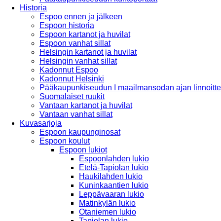
Historia
Espoo ennen ja jälkeen
Espoon historia
Espoon kartanot ja huvilat
Espoon vanhat sillat
Helsingin kartanot ja huvilat
Helsingin vanhat sillat
Kadonnut Espoo
Kadonnut Helsinki
Pääkaupunkiseudun I maailmansodan ajan linnoitte
Suomalaiset ruukit
Vantaan kartanot ja huvilat
Vantaan vanhat sillat
Kuvasarjoja
Espoon kaupunginosat
Espoon koulut
Espoon lukiot
Espoonlahden lukio
Etelä-Tapiolan lukio
Haukilahden lukio
Kuninkaantien lukio
Leppävaaran lukio
Matinkylän lukio
Otaniemen lukio
Tapiolan lukio