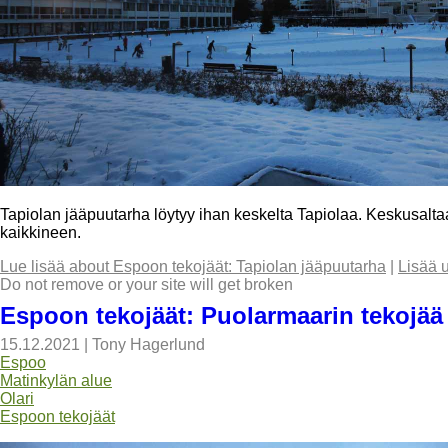
Tapiolan jääpuutarha löytyy ihan keskelta Tapiolaa. Keskusalt
kaikkineen.
Lue lisää
about Espoon tekojäät: Tapiolan jääpuutarha
|
Lisää 
Do not remove or your site will get broken
Espoon tekojäät: Puolarmaarin tekojää
15.12.2021
|
Tony Hagerlund
Espoo
Matinkylän alue
Olari
Espoon tekojäät