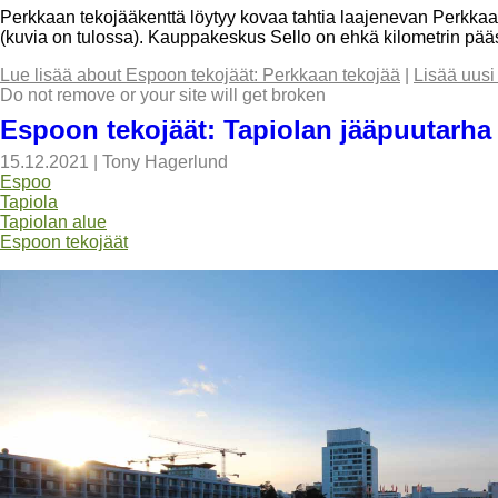
Perkkaan tekojääkenttä löytyy kovaa tahtia laajenevan Perkkaa
(kuvia on tulossa). Kauppakeskus Sello on ehkä kilometrin pää
Lue lisää
about Espoon tekojäät: Perkkaan tekojää
|
Lisää uusi
Do not remove or your site will get broken
Espoon tekojäät: Tapiolan jääpuutarha
15.12.2021
|
Tony Hagerlund
Espoo
Tapiola
Tapiolan alue
Espoon tekojäät