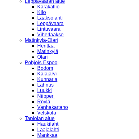
Leppävaaran alue
Karakallio
Kilo
Laaksolahti
Leppävaara
Lintuvaara
Viherlaakso
Matinkylä-Olari
Henttaa
Matinkylä
Olari
Pohjois-Espoo
Bodom
Kalajärvi
Kunnarla
Lahnus
Luukki
Niipperi
Röylä
Vanhakartano
Velskola
Tapiolan alue
Haukilahti
Laajalahti
Mankkaa