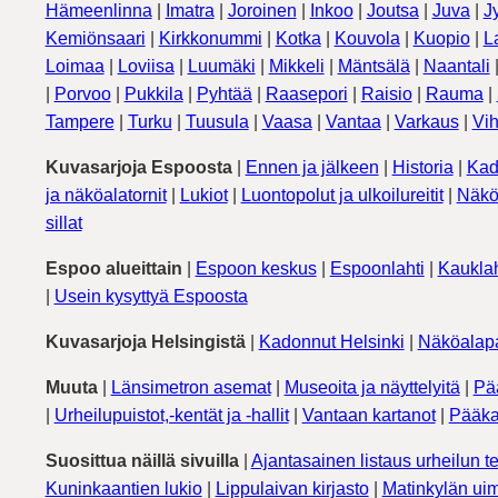
Hämeenlinna
|
Imatra
|
Joroinen
|
Inkoo
|
Joutsa
|
Juva
|
J
Kemiönsaari
|
Kirkkonummi
|
Kotka
|
Kouvola
|
Kuopio
|
L
Loimaa
|
Loviisa
|
Luumäki
|
Mikkeli
|
Mäntsälä
|
Naantali
|
Porvoo
|
Pukkila
|
Pyhtää
|
Raasepori
|
Raisio
|
Rauma
|
Tampere
|
Turku
|
Tuusula
|
Vaasa
|
Vantaa
|
Varkaus
|
Vih
Kuvasarjoja Espoosta
|
Ennen ja jälkeen
|
Historia
|
Kad
ja näköalatornit
|
Lukiot
|
Luontopolut ja ulkoilureitit
|
Näkö
sillat
Espoo alueittain
|
Espoon keskus
|
Espoonlahti
|
Kauklah
|
Usein kysyttyä Espoosta
Kuvasarjoja Helsingistä
|
Kadonnut Helsinki
|
Näköalapa
Muuta
|
Länsimetron asemat
|
Museoita ja näyttelyitä
|
Pä
|
Urheilupuistot,-kentät ja -hallit
|
Vantaan kartanot
|
Pääka
Suosittua näillä sivuilla
|
Ajantasainen listaus urheilun te
Kuninkaantien lukio
|
Lippulaivan kirjasto
|
Matinkylän uim