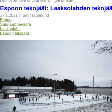
Do not remove or your site will get broken
Espoon tekojäät: Laaksolahden tekojä
17.1.2021
|
Tony Hagerlund
Espoo
Suur-Leppävaara
Laaksolahti
Espoon tekojäät