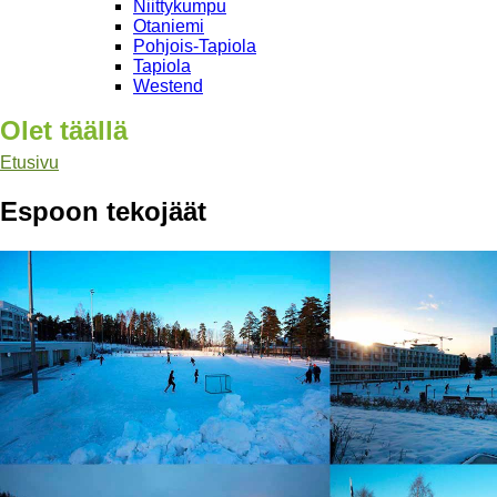
Niittykumpu
Otaniemi
Pohjois-Tapiola
Tapiola
Westend
Olet täällä
Etusivu
Espoon tekojäät