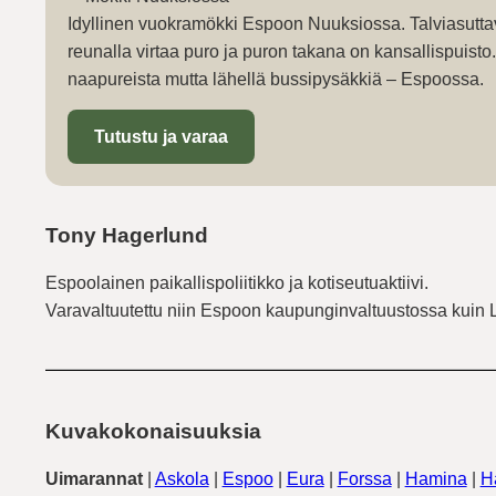
Idyllinen vuokramökki Espoon Nuuksiossa. Talviasutta
reunalla virtaa puro ja puron takana on kansallispuist
naapureista mutta lähellä bussipysäkkiä – Espoossa.
Tutustu ja varaa
Tony Hagerlund
Espoolainen paikallispoliitikko ja kotiseutuaktiivi.
Varavaltuutettu niin Espoon kaupunginvaltuustossa kuin 
Kuvakokonaisuuksia
Uimarannat
|
Askola
|
Espoo
|
Eura
|
Forssa
|
Hamina
|
H