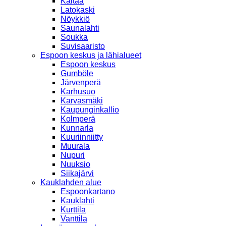
Kaitaa
Latokaski
Nöykkiö
Saunalahti
Soukka
Suvisaaristo
Espoon keskus ja lähialueet
Espoon keskus
Gumböle
Järvenperä
Karhusuo
Karvasmäki
Kaupunginkallio
Kolmperä
Kunnarla
Kuuriinniitty
Muurala
Nupuri
Nuuksio
Siikajärvi
Kauklahden alue
Espoonkartano
Kauklahti
Kurttila
Vanttila