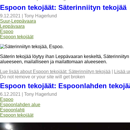
Espoon tekojäät: Säterinniityn tekojää
9.12.2021
|
Tony Hagerlund
Suur-Leppävaara
Leppävaara
Espoo
Espoon tekojäät
Säterin tekojää löytyy ihan Leppävaaran keskeltä, Säterinniityn k
alueeseen, mailalliseen ja mailattomaan alueeseen.
Lue lisää
about Espoon tekojäät: Säterinniityn tekojää
|
Lisää u
Do not remove or your site will get broken
Espoon tekojäät: Espoonlahden tekojä
6.12.2021
|
Tony Hagerlund
Espoo
Espoonlahden alue
Espoonlahti
Espoon tekojäät