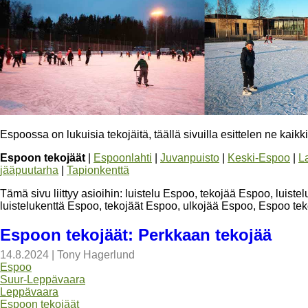
Espoossa on lukuisia tekojäitä, täällä sivuilla esittelen ne kaikki
Espoon tekojäät
|
Espoonlahti
|
Juvanpuisto
|
Keski-Espoo
|
L
jääpuutarha
|
Tapionkenttä
Tämä sivu liittyy asioihin: luistelu Espoo, tekojää Espoo, luist
luistelukenttä Espoo, tekojäät Espoo, ulkojää Espoo, Espoo tek
Espoon tekojäät: Perkkaan tekojää
14.8.2024
|
Tony Hagerlund
Espoo
Suur-Leppävaara
Leppävaara
Espoon tekojäät