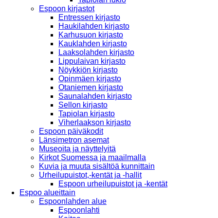
Espoon kirjastot
Entressen kirjasto
Haukilahden kirjasto
Karhusuon kirjasto
Kauklahden kirjasto
Laaksolahden kirjasto
Lippulaivan kirjasto
Nöykkiön kirjasto
Opinmäen kirjasto
Otaniemen kirjasto
Saunalahden kirjasto
Sellon kirjasto
Tapiolan kirjasto
Viherlaakson kirjasto
Espoon päiväkodit
Länsimetron asemat
Museoita ja näyttelyitä
Kirkot Suomessa ja maailmalla
Kuvia ja muuta sisältöä kunnittain
Urheilupuistot,-kentät ja -hallit
Espoon urheilupuistot ja -kentät
Espoo alueittain
Espoonlahden alue
Espoonlahti