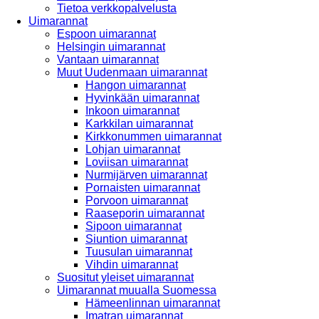
Tietoa verkkopalvelusta
Uimarannat
Espoon uimarannat
Helsingin uimarannat
Vantaan uimarannat
Muut Uudenmaan uimarannat
Hangon uimarannat
Hyvinkään uimarannat
Inkoon uimarannat
Karkkilan uimarannat
Kirkkonummen uimarannat
Lohjan uimarannat
Loviisan uimarannat
Nurmijärven uimarannat
Pornaisten uimarannat
Porvoon uimarannat
Raaseporin uimarannat
Sipoon uimarannat
Siuntion uimarannat
Tuusulan uimarannat
Vihdin uimarannat
Suositut yleiset uimarannat
Uimarannat muualla Suomessa
Hämeenlinnan uimarannat
Imatran uimarannat