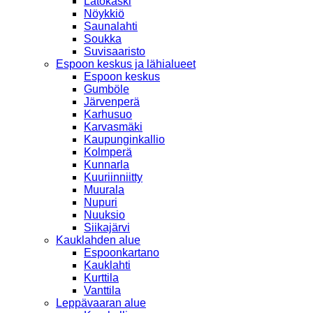
Latokaski
Nöykkiö
Saunalahti
Soukka
Suvisaaristo
Espoon keskus ja lähialueet
Espoon keskus
Gumböle
Järvenperä
Karhusuo
Karvasmäki
Kaupunginkallio
Kolmperä
Kunnarla
Kuuriinniitty
Muurala
Nupuri
Nuuksio
Siikajärvi
Kauklahden alue
Espoonkartano
Kauklahti
Kurttila
Vanttila
Leppävaaran alue