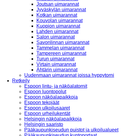
Joutsan uimarannat
Jyväskylän uimarannat
Kotkan uimarannat
Kouvolan uimarannat
Kuopion uimarannat
Lahden uimarannat
Salon uimarannat
Savonlinnan uimarannat
Tammelan uimarannat
Tampereen uimarannat
Turun uimarannat
Virtain uimarannat
Ähtärin uimarannat
Uudenmaan uimarannat joissa hyppytorni
Retkeily
Espoon lintu- ja näköalatornit
Espoon luontopolut
Espoon näköalapaikkoja
Espoon tekojäät
Espoon ulkoilusaaret
Espoon urheilukentät
Helsingin näköalapaikkoja
Helsingin saaristo
Pääkaupunkiseudun puistot ja ulkoilualueet
Pääkaupunkiseudun kuntoportaat