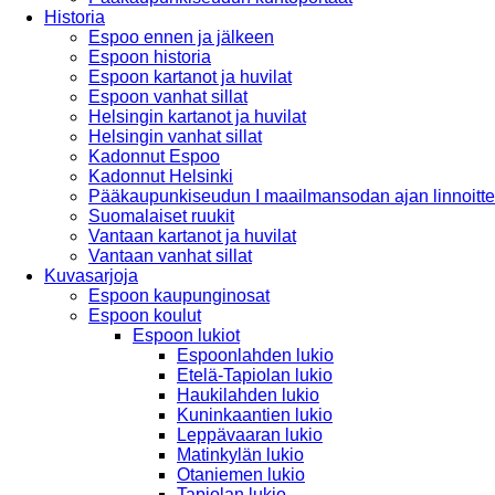
Historia
Espoo ennen ja jälkeen
Espoon historia
Espoon kartanot ja huvilat
Espoon vanhat sillat
Helsingin kartanot ja huvilat
Helsingin vanhat sillat
Kadonnut Espoo
Kadonnut Helsinki
Pääkaupunkiseudun I maailmansodan ajan linnoitte
Suomalaiset ruukit
Vantaan kartanot ja huvilat
Vantaan vanhat sillat
Kuvasarjoja
Espoon kaupunginosat
Espoon koulut
Espoon lukiot
Espoonlahden lukio
Etelä-Tapiolan lukio
Haukilahden lukio
Kuninkaantien lukio
Leppävaaran lukio
Matinkylän lukio
Otaniemen lukio
Tapiolan lukio