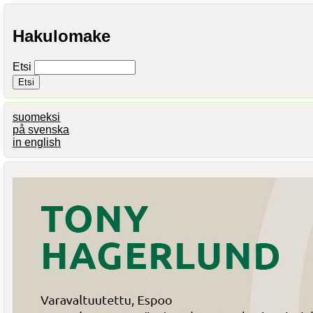
Hakulomake
Etsi
suomeksi
på svenska
in english