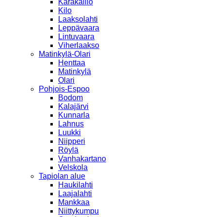
Karakallio
Kilo
Laaksolahti
Leppävaara
Lintuvaara
Viherlaakso
Matinkylä-Olari
Henttaa
Matinkylä
Olari
Pohjois-Espoo
Bodom
Kalajärvi
Kunnarla
Lahnus
Luukki
Niipperi
Röylä
Vanhakartano
Velskola
Tapiolan alue
Haukilahti
Laajalahti
Mankkaa
Niittykumpu