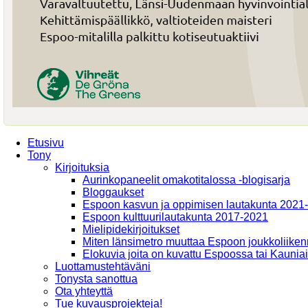
Etusivu
Tony
Kirjoituksia
Aurinkopaneelit omakotitalossa -blogisarja
Bloggaukset
Espoon kasvun ja oppimisen lautakunta 2021
Espoon kulttuurilautakunta 2017-2021
Mielipidekirjoitukset
Miten länsimetro muuttaa Espoon joukkoliiken
Elokuvia joita on kuvattu Espoossa tai Kaunia
Luottamustehtäväni
Tonysta sanottua
Ota yhteyttä
Tue kuvausprojekteja!