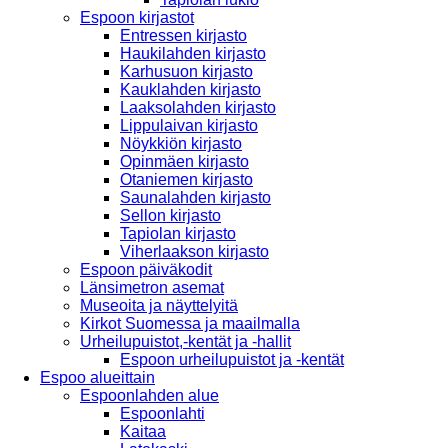
Espoon kirjastot
Entressen kirjasto
Haukilahden kirjasto
Karhusuon kirjasto
Kauklahden kirjasto
Laaksolahden kirjasto
Lippulaivan kirjasto
Nöykkiön kirjasto
Opinmäen kirjasto
Otaniemen kirjasto
Saunalahden kirjasto
Sellon kirjasto
Tapiolan kirjasto
Viherlaakson kirjasto
Espoon päiväkodit
Länsimetron asemat
Museoita ja näyttelyitä
Kirkot Suomessa ja maailmalla
Urheilupuistot,-kentät ja -hallit
Espoon urheilupuistot ja -kentät
Espoo alueittain
Espoonlahden alue
Espoonlahti
Kaitaa