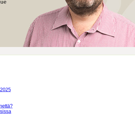
-2025
nettä?
isissa