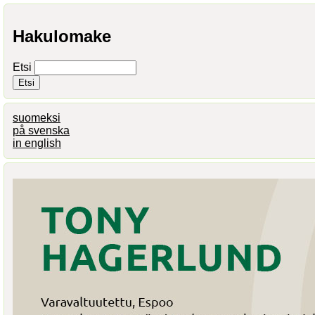
Hakulomake
Etsi
suomeksi
på svenska
in english