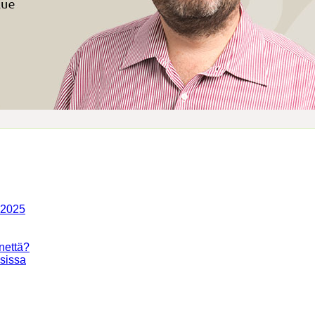
-2025
nettä?
isissa