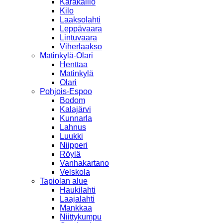
Karakallio
Kilo
Laaksolahti
Leppävaara
Lintuvaara
Viherlaakso
Matinkylä-Olari
Henttaa
Matinkylä
Olari
Pohjois-Espoo
Bodom
Kalajärvi
Kunnarla
Lahnus
Luukki
Niipperi
Röylä
Vanhakartano
Velskola
Tapiolan alue
Haukilahti
Laajalahti
Mankkaa
Niittykumpu