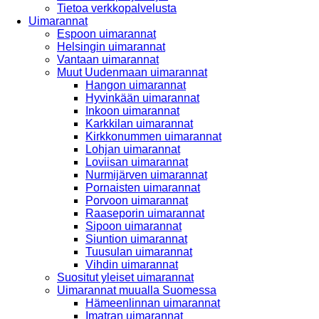
Tietoa verkkopalvelusta
Uimarannat
Espoon uimarannat
Helsingin uimarannat
Vantaan uimarannat
Muut Uudenmaan uimarannat
Hangon uimarannat
Hyvinkään uimarannat
Inkoon uimarannat
Karkkilan uimarannat
Kirkkonummen uimarannat
Lohjan uimarannat
Loviisan uimarannat
Nurmijärven uimarannat
Pornaisten uimarannat
Porvoon uimarannat
Raaseporin uimarannat
Sipoon uimarannat
Siuntion uimarannat
Tuusulan uimarannat
Vihdin uimarannat
Suositut yleiset uimarannat
Uimarannat muualla Suomessa
Hämeenlinnan uimarannat
Imatran uimarannat