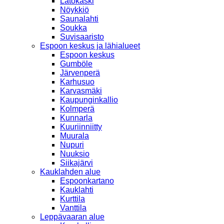
Latokaski
Nöykkiö
Saunalahti
Soukka
Suvisaaristo
Espoon keskus ja lähialueet
Espoon keskus
Gumböle
Järvenperä
Karhusuo
Karvasmäki
Kaupunginkallio
Kolmperä
Kunnarla
Kuuriinniitty
Muurala
Nupuri
Nuuksio
Siikajärvi
Kauklahden alue
Espoonkartano
Kauklahti
Kurttila
Vanttila
Leppävaaran alue