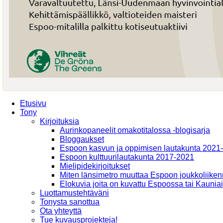
Etusivu
Tony
Kirjoituksia
Aurinkopaneelit omakotitalossa -blogisarja
Bloggaukset
Espoon kasvun ja oppimisen lautakunta 2021
Espoon kulttuurilautakunta 2017-2021
Mielipidekirjoitukset
Miten länsimetro muuttaa Espoon joukkoliiken
Elokuvia joita on kuvattu Espoossa tai Kaunia
Luottamustehtäväni
Tonysta sanottua
Ota yhteyttä
Tue kuvausprojekteja!