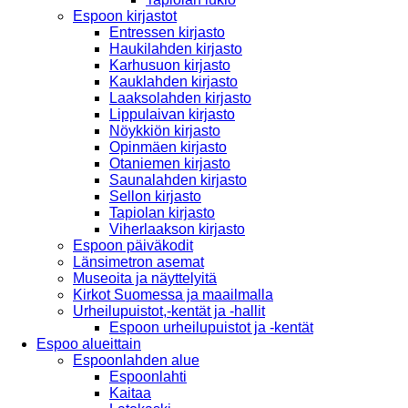
Espoon kirjastot
Entressen kirjasto
Haukilahden kirjasto
Karhusuon kirjasto
Kauklahden kirjasto
Laaksolahden kirjasto
Lippulaivan kirjasto
Nöykkiön kirjasto
Opinmäen kirjasto
Otaniemen kirjasto
Saunalahden kirjasto
Sellon kirjasto
Tapiolan kirjasto
Viherlaakson kirjasto
Espoon päiväkodit
Länsimetron asemat
Museoita ja näyttelyitä
Kirkot Suomessa ja maailmalla
Urheilupuistot,-kentät ja -hallit
Espoon urheilupuistot ja -kentät
Espoo alueittain
Espoonlahden alue
Espoonlahti
Kaitaa