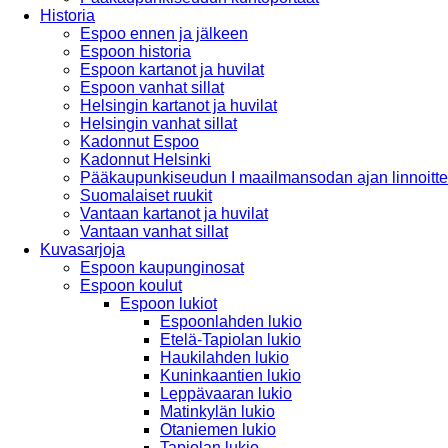
Historia
Espoo ennen ja jälkeen
Espoon historia
Espoon kartanot ja huvilat
Espoon vanhat sillat
Helsingin kartanot ja huvilat
Helsingin vanhat sillat
Kadonnut Espoo
Kadonnut Helsinki
Pääkaupunkiseudun I maailmansodan ajan linnoitte
Suomalaiset ruukit
Vantaan kartanot ja huvilat
Vantaan vanhat sillat
Kuvasarjoja
Espoon kaupunginosat
Espoon koulut
Espoon lukiot
Espoonlahden lukio
Etelä-Tapiolan lukio
Haukilahden lukio
Kuninkaantien lukio
Leppävaaran lukio
Matinkylän lukio
Otaniemen lukio
Tapiolan lukio