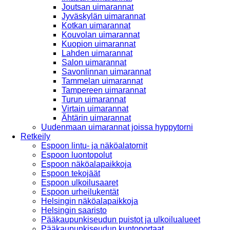
Joutsan uimarannat
Jyväskylän uimarannat
Kotkan uimarannat
Kouvolan uimarannat
Kuopion uimarannat
Lahden uimarannat
Salon uimarannat
Savonlinnan uimarannat
Tammelan uimarannat
Tampereen uimarannat
Turun uimarannat
Virtain uimarannat
Ähtärin uimarannat
Uudenmaan uimarannat joissa hyppytorni
Retkeily
Espoon lintu- ja näköalatornit
Espoon luontopolut
Espoon näköalapaikkoja
Espoon tekojäät
Espoon ulkoilusaaret
Espoon urheilukentät
Helsingin näköalapaikkoja
Helsingin saaristo
Pääkaupunkiseudun puistot ja ulkoilualueet
Pääkaupunkiseudun kuntoportaat