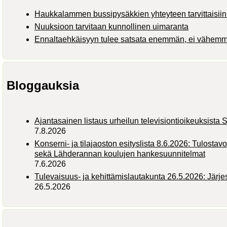
Haukkalammen bussipysäkkien yhteyteen tarvittaisiin 
Nuuksioon tarvitaan kunnollinen uimaranta
Ennaltaehkäisyyn tulee satsata enemmän, ei vähem
Bloggauksia
Ajantasainen listaus urheilun televisiontioikeuksist
7.8.2026
Konserni- ja tilajaoston esityslista 8.6.2026: Tulostav
sekä Lähderannan koulujen hankesuunnitelmat
7.6.2026
Tulevaisuus- ja kehittämislautakunta 26.5.2026: Järj
26.5.2026