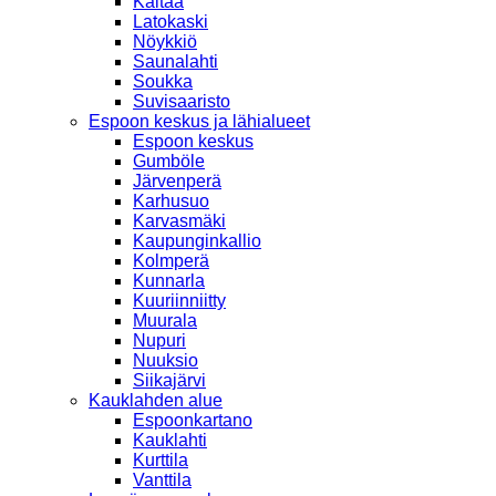
Kaitaa
Latokaski
Nöykkiö
Saunalahti
Soukka
Suvisaaristo
Espoon keskus ja lähialueet
Espoon keskus
Gumböle
Järvenperä
Karhusuo
Karvasmäki
Kaupunginkallio
Kolmperä
Kunnarla
Kuuriinniitty
Muurala
Nupuri
Nuuksio
Siikajärvi
Kauklahden alue
Espoonkartano
Kauklahti
Kurttila
Vanttila