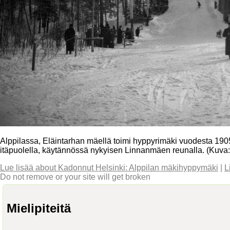
Alppilassa, Eläintarhan mäellä toimi hyppyrimäki vuodesta 1905 
itäpuolella, käytännössä nykyisen Linnanmäen reunalla. (Kuva:
Lue lisää
about Kadonnut Helsinki: Alppilan mäkihyppymäki
|
L
Do not remove or your site will get broken
Mielipiteitä