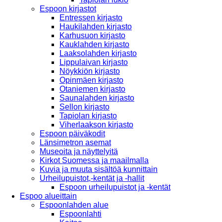
Espoon kirjastot
Entressen kirjasto
Haukilahden kirjasto
Karhusuon kirjasto
Kauklahden kirjasto
Laaksolahden kirjasto
Lippulaivan kirjasto
Nöykkiön kirjasto
Opinmäen kirjasto
Otaniemen kirjasto
Saunalahden kirjasto
Sellon kirjasto
Tapiolan kirjasto
Viherlaakson kirjasto
Espoon päiväkodit
Länsimetron asemat
Museoita ja näyttelyitä
Kirkot Suomessa ja maailmalla
Kuvia ja muuta sisältöä kunnittain
Urheilupuistot,-kentät ja -hallit
Espoon urheilupuistot ja -kentät
Espoo alueittain
Espoonlahden alue
Espoonlahti