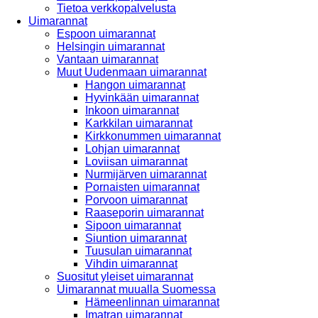
Tietoa verkkopalvelusta
Uimarannat
Espoon uimarannat
Helsingin uimarannat
Vantaan uimarannat
Muut Uudenmaan uimarannat
Hangon uimarannat
Hyvinkään uimarannat
Inkoon uimarannat
Karkkilan uimarannat
Kirkkonummen uimarannat
Lohjan uimarannat
Loviisan uimarannat
Nurmijärven uimarannat
Pornaisten uimarannat
Porvoon uimarannat
Raaseporin uimarannat
Sipoon uimarannat
Siuntion uimarannat
Tuusulan uimarannat
Vihdin uimarannat
Suositut yleiset uimarannat
Uimarannat muualla Suomessa
Hämeenlinnan uimarannat
Imatran uimarannat