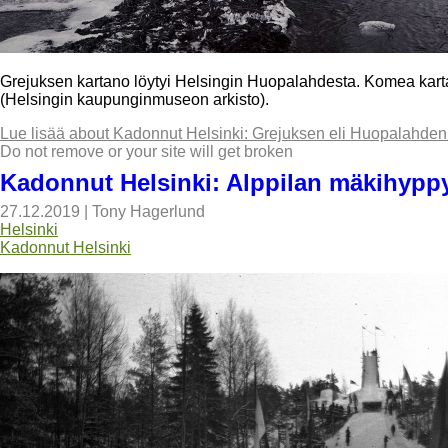
Grejuksen kartano löytyi Helsingin Huopalahdesta. Komea kart
(Helsingin kaupunginmuseon arkisto).
Lue lisää
about Kadonnut Helsinki: Grejuksen eli Huopalahden
Do not remove or your site will get broken
Kadonnut Helsinki: Alppilan mäkihypp
27.12.2019
|
Tony Hagerlund
Helsinki
Kadonnut Helsinki