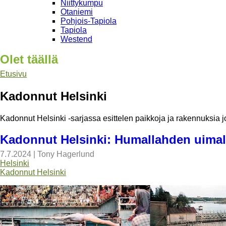
Niittykumpu
Otaniemi
Pohjois-Tapiola
Tapiola
Westend
Olet täällä
Etusivu
Kadonnut Helsinki
Kadonnut Helsinki -sarjassa esittelen paikkoja ja rakennuksia jo
Kadonnut Helsinki: Humallahden uima
7.7.2024
|
Tony Hagerlund
Helsinki
Kadonnut Helsinki