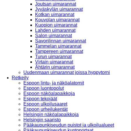
Joutsan uimarannat
Jyväskylän uimarannat
Kotkan uimarannat
Kouvolan uimarannat
Kuopion uimarannat
Lahden uimarannat
Salon uimarannat
Savonlinnan uimarannat
Tammelan uimarannat
Tampereen uimarannat
Turun uimarannat
Virtain uimarannat
Ähtärin uimarannat
Uudenmaan uimarannat joissa hyppytorni
Retkeily
Espoon lintu- ja näköalatornit
Espoon luontopolut
Espoon näköalapaikkoja
Espoon tekojäät
Espoon ulkoilusaaret
Espoon urheilukentät
Helsingin näköalapaikkoja
Helsingin saaristo
Pääkaupunkiseudun puistot ja ulkoilualueet
Pääkaupunkiseudun kuntoportaat