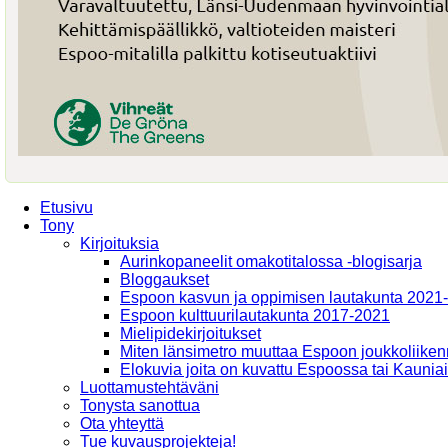
Etusivu
Tony
Kirjoituksia
Aurinkopaneelit omakotitalossa -blogisarja
Bloggaukset
Espoon kasvun ja oppimisen lautakunta 2021
Espoon kulttuurilautakunta 2017-2021
Mielipidekirjoitukset
Miten länsimetro muuttaa Espoon joukkoliiken
Elokuvia joita on kuvattu Espoossa tai Kaunia
Luottamustehtäväni
Tonysta sanottua
Ota yhteyttä
Tue kuvausprojekteja!