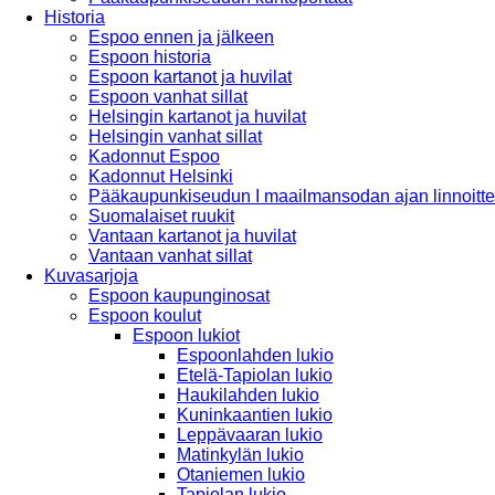
Historia
Espoo ennen ja jälkeen
Espoon historia
Espoon kartanot ja huvilat
Espoon vanhat sillat
Helsingin kartanot ja huvilat
Helsingin vanhat sillat
Kadonnut Espoo
Kadonnut Helsinki
Pääkaupunkiseudun I maailmansodan ajan linnoitte
Suomalaiset ruukit
Vantaan kartanot ja huvilat
Vantaan vanhat sillat
Kuvasarjoja
Espoon kaupunginosat
Espoon koulut
Espoon lukiot
Espoonlahden lukio
Etelä-Tapiolan lukio
Haukilahden lukio
Kuninkaantien lukio
Leppävaaran lukio
Matinkylän lukio
Otaniemen lukio
Tapiolan lukio