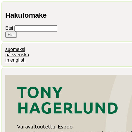
Hakulomake
Etsi
suomeksi
på svenska
in english