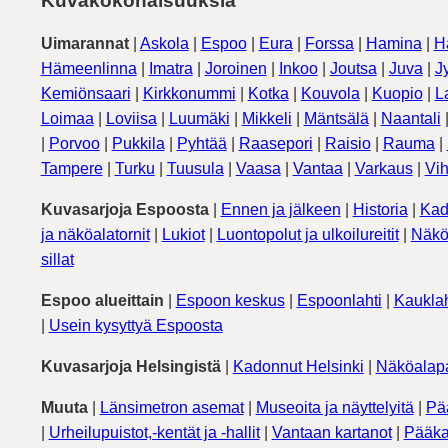
Kuvakokonaisuuksia
Uimarannat
|
Askola
|
Espoo
|
Eura
|
Forssa
|
Hamina
|
H
Hämeenlinna
|
Imatra
|
Joroinen
|
Inkoo
|
Joutsa
|
Juva
|
J
Kemiönsaari
|
Kirkkonummi
|
Kotka
|
Kouvola
|
Kuopio
|
L
Loimaa
|
Loviisa
|
Luumäki
|
Mikkeli
|
Mäntsälä
|
Naantali
|
Porvoo
|
Pukkila
|
Pyhtää
|
Raasepori
|
Raisio
|
Rauma
|
Tampere
|
Turku
|
Tuusula
|
Vaasa
|
Vantaa
|
Varkaus
|
Vih
Kuvasarjoja Espoosta
|
Ennen ja jälkeen
|
Historia
|
Kad
ja näköalatornit
|
Lukiot
|
Luontopolut ja ulkoilureitit
|
Näkö
sillat
Espoo alueittain
|
Espoon keskus
|
Espoonlahti
|
Kauklah
|
Usein kysyttyä Espoosta
Kuvasarjoja Helsingistä
|
Kadonnut Helsinki
|
Näköalapa
Muuta
|
Länsimetron asemat
|
Museoita ja näyttelyitä
|
Pä
|
Urheilupuistot,-kentät ja -hallit
|
Vantaan kartanot
|
Pääka