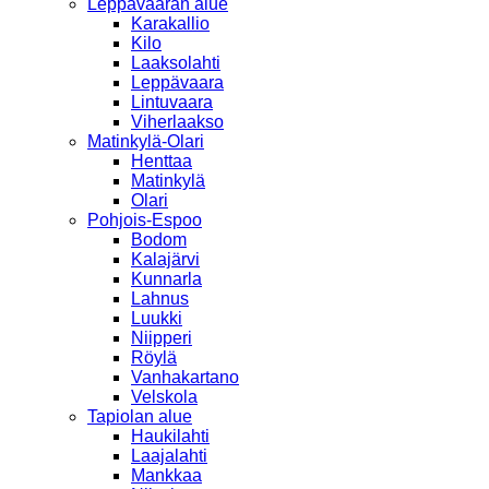
Leppävaaran alue
Karakallio
Kilo
Laaksolahti
Leppävaara
Lintuvaara
Viherlaakso
Matinkylä-Olari
Henttaa
Matinkylä
Olari
Pohjois-Espoo
Bodom
Kalajärvi
Kunnarla
Lahnus
Luukki
Niipperi
Röylä
Vanhakartano
Velskola
Tapiolan alue
Haukilahti
Laajalahti
Mankkaa