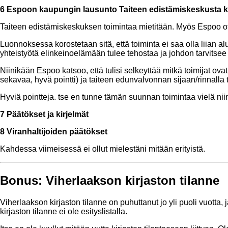
6 Espoon kaupungin lausunto Taiteen edistämiskeskusta k
Taiteen edistämiskeskuksen toimintaa mietitään. Myös Espoo o
Luonnoksessa korostetaan sitä, että toiminta ei saa olla liian a
yhteistyötä elinkeinoelämään tulee tehostaa ja johdon tarvitsee
Niinikään Espoo katsoo, että tulisi selkeyttää mitkä toimijat ovat
sekavaa, hyvä pointti) ja taiteen edunvalvonnan sijaan/rinnalla 
Hyviä pointteja. tse en tunne tämän suunnan toimintaa vielä niin
7 Päätökset ja kirjelmät
8 Viranhaltijoiden päätökset
Kahdessa viimeisessä ei ollut mielestäni mitään erityistä.
Bonus: Viherlaakson kirjaston tilanne
Viherlaakson kirjaston tilanne on puhuttanut jo yli puoli vuotta, j
kirjaston tilanne ei ole esityslistalla.