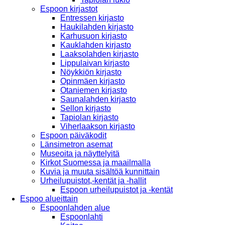
Espoon kirjastot
Entressen kirjasto
Haukilahden kirjasto
Karhusuon kirjasto
Kauklahden kirjasto
Laaksolahden kirjasto
Lippulaivan kirjasto
Nöykkiön kirjasto
Opinmäen kirjasto
Otaniemen kirjasto
Saunalahden kirjasto
Sellon kirjasto
Tapiolan kirjasto
Viherlaakson kirjasto
Espoon päiväkodit
Länsimetron asemat
Museoita ja näyttelyitä
Kirkot Suomessa ja maailmalla
Kuvia ja muuta sisältöä kunnittain
Urheilupuistot,-kentät ja -hallit
Espoon urheilupuistot ja -kentät
Espoo alueittain
Espoonlahden alue
Espoonlahti