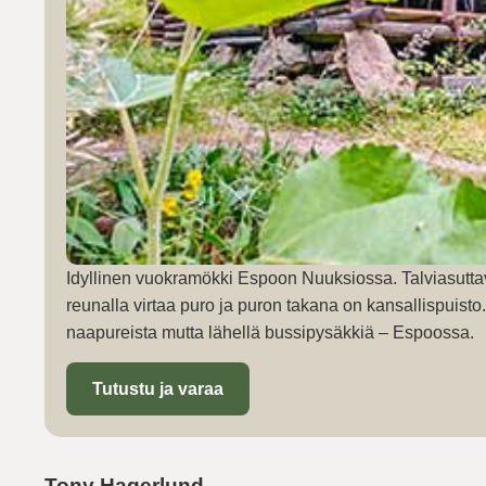
Idyllinen vuokramökki Espoon Nuuksiossa. Talviasutta
reunalla virtaa puro ja puron takana on kansallispuist
naapureista mutta lähellä bussipysäkkiä – Espoossa.
Tutustu ja varaa
Tony Hagerlund