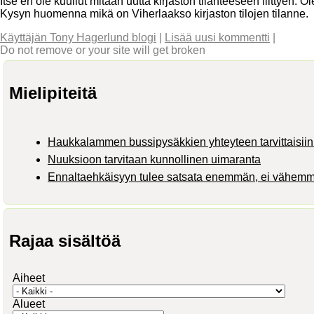
Itse en ole kuullut mitään uutta kirjaston tilanteeseen liittyen. 
Kysyn huomenna mikä on Viherlaakso kirjaston tilojen tilanne.
Käyttäjän Tony Hagerlund blogi
|
Lisää uusi kommentti
|
Do not remove or your site will get broken
Mielipiteitä
Haukkalammen bussipysäkkien yhteyteen tarvittaisiin 
Nuuksioon tarvitaan kunnollinen uimaranta
Ennaltaehkäisyyn tulee satsata enemmän, ei vähem
Rajaa sisältöä
Aiheet
Alueet