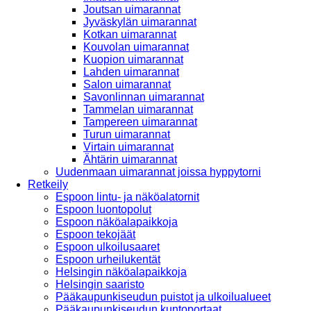
Joutsan uimarannat
Jyväskylän uimarannat
Kotkan uimarannat
Kouvolan uimarannat
Kuopion uimarannat
Lahden uimarannat
Salon uimarannat
Savonlinnan uimarannat
Tammelan uimarannat
Tampereen uimarannat
Turun uimarannat
Virtain uimarannat
Ähtärin uimarannat
Uudenmaan uimarannat joissa hyppytorni
Retkeily
Espoon lintu- ja näköalatornit
Espoon luontopolut
Espoon näköalapaikkoja
Espoon tekojäät
Espoon ulkoilusaaret
Espoon urheilukentät
Helsingin näköalapaikkoja
Helsingin saaristo
Pääkaupunkiseudun puistot ja ulkoilualueet
Pääkaupunkiseudun kuntoportaat