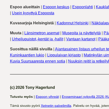
Espoo alueittain
|
Espoon keskus
|
Espoonlahti
|
Kauklah
|
Usein kysyttyä Espoosta
Kuvasarjoja Helsingistä
|
Kadonnut Helsinki
|
Näköalapa
Muuta
|
Länsimetron asemat
|
Museoita ja näyttelyitä
|
Pä
|
Urheilupuistot,-kentät ja -hallit
|
Vantaan kartanot
|
Pääka
Suosittua näillä sivuilla
|
Ajantasainen listaus urheilun te
Kuninkaantien lukio
|
Lippulaivan kirjasto
|
Matinkylän uim
Kuvia Suursaaresta ennen sotia
|
Nuuksin reitit ja retkeil
(c) 2026 Tony Hagerlund
Tutustu myös
|
Espoon vihreät
|
Eroseminaari syksyllä 2026 (K
Tämä sivusto pyörii
Xetnetin palvelimilla
. Palvelu on hyvää, jote