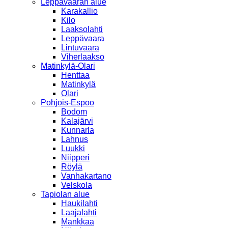
Leppävaaran alue
Karakallio
Kilo
Laaksolahti
Leppävaara
Lintuvaara
Viherlaakso
Matinkylä-Olari
Henttaa
Matinkylä
Olari
Pohjois-Espoo
Bodom
Kalajärvi
Kunnarla
Lahnus
Luukki
Niipperi
Röylä
Vanhakartano
Velskola
Tapiolan alue
Haukilahti
Laajalahti
Mankkaa