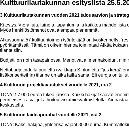
Kulttuurilautakunnan esityslista 25.5.2
3 Kulttuurilautakunnan vuoden 2021 talousarvion ja strateg
Kiteytys. Vierailuja, lainoja, tapahtumia ja kaikkea mahdollist
Myös henkilöstömenot ovat aiempaa pienemmät.
Alkuvuonna 57 kulttuuritoimen työntekijää on työskennellyt “resu
pyörittämässä. Tämä on oikein hienoa toimintaa! Älkää kukaan t
tilanteisiin.
Budjetti on noin tasapainossa. Menot vat alle ennakoidun, niin 
Nettobudjetoidulla puolella (vaikkapa Sinfonietta: “jos kerä
lisäkonsertteihin) tilanne on aika lailla sama. Eli euroja on tu
4 Kulttuurin projektiavustukset vuodelle 2021, erä 2
TONY: 57 000 euroa tukea jaossa. Kaikki hakijat saavat enem
perinteisesti asia, joka hoituu virkamiesvalmistelulla. Ainoasta
keskustella.
5 Kulttuurin taideapurahat vuodelle 2021, erä 2
TONY: Kaksi hakijaa, yhteensä vajaat 8000 euroa. Kummallek