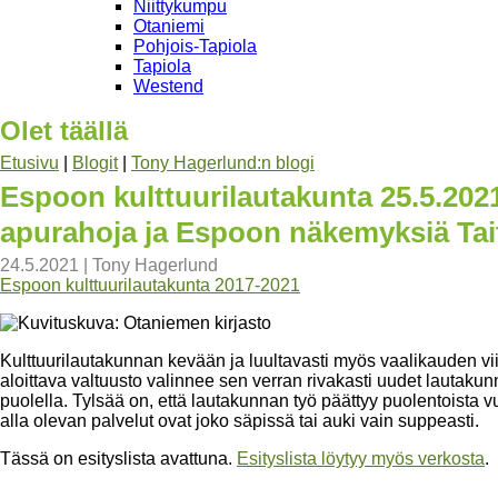
Niittykumpu
Otaniemi
Pohjois-Tapiola
Tapiola
Westend
Olet täällä
Etusivu
|
Blogit
|
Tony Hagerlund:n blogi
Espoon kulttuurilautakunta 25.5.2021
apurahoja ja Espoon näkemyksiä Ta
24.5.2021
|
Tony Hagerlund
Espoon kulttuurilautakunta 2017-2021
Kulttuurilautakunnan kevään ja luultavasti myös vaalikauden 
aloittava valtuusto valinnee sen verran rivakasti uudet lautak
puolella. Tylsää on, että lautakunnan työ päättyy puolentoista v
alla olevan palvelut ovat joko säpissä tai auki vain suppeasti.
Tässä on esityslista avattuna.
Esityslista löytyy myös verkosta
.