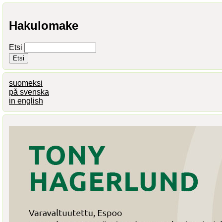
Hakulomake
Etsi
suomeksi
på svenska
in english