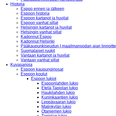
Historia
Espoo ennen ja jälkeen
Espoon historia
Espoon kartanot ja huvilat
Espoon vanhat sillat
Helsingin kartanot ja huvilat
Helsingin vanhat sillat
Kadonnut Espoo
Kadonnut Helsinki
Pääkaupunkiseudun I maailmansodan ajan linnoitte
Suomalaiset ruukit
Vantaan kartanot ja huvilat
Vantaan vanhat sillat
Kuvasarjoja
Espoon kaupunginosat
Espoon koulut
Espoon lukiot
Espoonlahden lukio
Etelä-Tapiolan lukio
Haukilahden lukio
Kuninkaantien lukio
Leppävaaran lukio
Matinkylän lukio
Otaniemen lukio
Tapiolan lukio