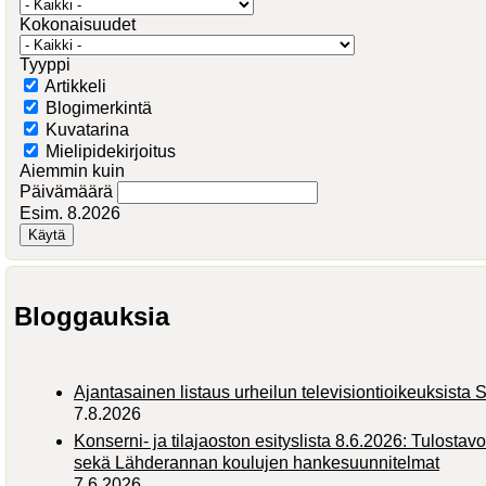
Kokonaisuudet
Tyyppi
Artikkeli
Blogimerkintä
Kuvatarina
Mielipidekirjoitus
Aiemmin kuin
Päivämäärä
Esim. 8.2026
Bloggauksia
Ajantasainen listaus urheilun televisiontioikeuksist
7.8.2026
Konserni- ja tilajaoston esityslista 8.6.2026: Tulostav
sekä Lähderannan koulujen hankesuunnitelmat
7.6.2026