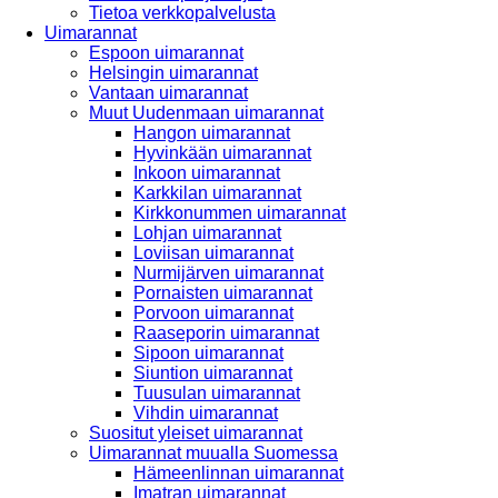
Tietoa verkkopalvelusta
Uimarannat
Espoon uimarannat
Helsingin uimarannat
Vantaan uimarannat
Muut Uudenmaan uimarannat
Hangon uimarannat
Hyvinkään uimarannat
Inkoon uimarannat
Karkkilan uimarannat
Kirkkonummen uimarannat
Lohjan uimarannat
Loviisan uimarannat
Nurmijärven uimarannat
Pornaisten uimarannat
Porvoon uimarannat
Raaseporin uimarannat
Sipoon uimarannat
Siuntion uimarannat
Tuusulan uimarannat
Vihdin uimarannat
Suositut yleiset uimarannat
Uimarannat muualla Suomessa
Hämeenlinnan uimarannat
Imatran uimarannat