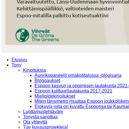
Etusivu
Tony
Kirjoituksia
Aurinkopaneelit omakotitalossa -blogisarja
Bloggaukset
Espoon kasvun ja oppimisen lautakunta 2021
Espoon kulttuurilautakunta 2017-2021
Mielipidekirjoitukset
Miten länsimetro muuttaa Espoon joukkoliiken
Elokuvia joita on kuvattu Espoossa tai Kaunia
Luottamustehtäväni
Tonysta sanottua
Ota yhteyttä
Tue kuvausprojekteja!