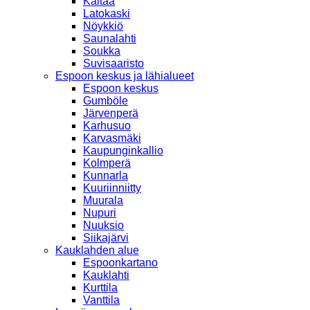
Kaitaa
Latokaski
Nöykkiö
Saunalahti
Soukka
Suvisaaristo
Espoon keskus ja lähialueet
Espoon keskus
Gumböle
Järvenperä
Karhusuo
Karvasmäki
Kaupunginkallio
Kolmperä
Kunnarla
Kuuriinniitty
Muurala
Nupuri
Nuuksio
Siikajärvi
Kauklahden alue
Espoonkartano
Kauklahti
Kurttila
Vanttila