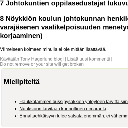
7 Johtokuntien oppilasedustajat lukuv
8 Nöykkiön koulun johtokunnan henkilö
varajäsenen vaalikelpoisuuden menetys
korjaaminen)
Viimeiseen kolmeen minulla ei ole mitään lisättävää.
Käyttäjän Tony Hagerlund blogi
|
Lisää uusi kommentti
|
Do not remove or your site will get broken
Mielipiteitä
Haukkalammen bussipysäkkien yhteyteen tarvittaisiin 
Nuuksioon tarvitaan kunnollinen uimaranta
Ennaltaehkäisyyn tulee satsata enemmän, ei vähem