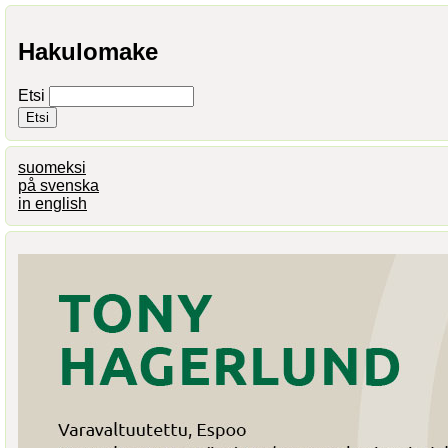
Hakulomake
Etsi
suomeksi
på svenska
in english