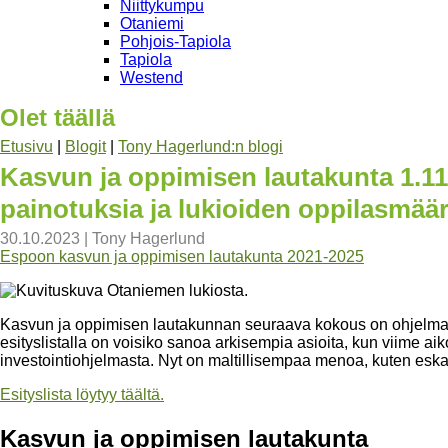
Niittykumpu
Otaniemi
Pohjois-Tapiola
Tapiola
Westend
Olet täällä
Etusivu
|
Blogit
|
Tony Hagerlund:n blogi
Kasvun ja oppimisen lautakunta 1.11
painotuksia ja lukioiden oppilasmäär
30.10.2023
|
Tony Hagerlund
Espoon kasvun ja oppimisen lautakunta 2021-2025
Kasvun ja oppimisen lautakunnan seuraava kokous on ohjelmas
esityslistalla on voisiko sanoa arkisempia asioita, kun viime ai
investointiohjelmasta. Nyt on maltillisempaa menoa, kuten eska
Esityslista löytyy täältä.
Kasvun ja oppimisen lautakunta