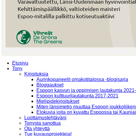
Etusivu
Tony
Kirjoituksia
Aurinkopaneelit omakotitalossa -blogisarja
Bloggaukset
Espoon kasvun ja oppimisen lautakunta 2021
Espoon kulttuurilautakunta 2017-2021
Mielipidekirjoitukset
Miten länsimetro muuttaa Espoon joukkoliiken
Elokuvia joita on kuvattu Espoossa tai Kaunia
Luottamustehtäväni
Tonysta sanottua
Ota yhteyttä
Tue kuvausprojekteja!