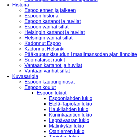
Historia
Espoo ennen ja jälkeen
Espoon historia
Espoon kartanot ja huvilat
Espoon vanhat sillat
Helsingin kartanot ja huvilat
Helsingin vanhat sillat
Kadonnut Espoo
Kadonnut Helsinki
Pääkaupunkiseudun I maailmansodan ajan linnoitte
Suomalaiset ruukit
Vantaan kartanot ja huvilat
Vantaan vanhat sillat
Kuvasarjoja
Espoon kaupunginosat
Espoon koulut
Espoon lukiot
Espoonlahden lukio
Etelä-Tapiolan lukio
Haukilahden lukio
Kuninkaantien lukio
Leppävaaran lukio
Matinkylän lukio
Otaniemen lukio
Tapiolan lukio