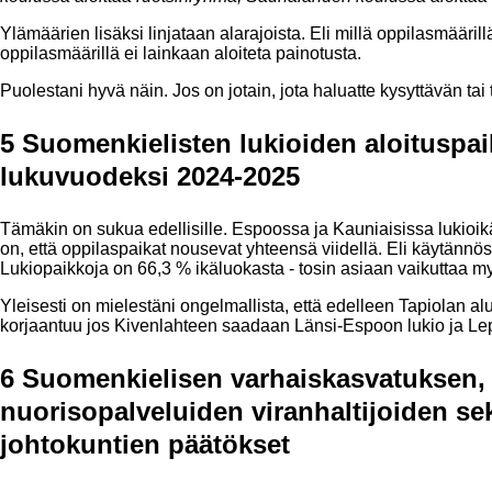
Ylämäärien lisäksi linjataan alarajoista. Eli millä oppilasmäärill
oppilasmäärillä ei lainkaan aloiteta painotusta.
Puolestani hyvä näin. Jos on jotain, jota haluatte kysyttävän ta
5 Suomenkielisten lukioiden aloitusp
lukuvuodeksi 2024-2025
Tämäkin on sukua edellisille. Espoossa ja Kauniaisissa lukioi
on, että oppilaspaikat nousevat yhteensä viidellä. Eli käytänn
Lukiopaikkoja on 66,3 % ikäluokasta - tosin asiaan vaikuttaa m
Yleisesti on mielestäni ongelmallista, että edelleen Tapiolan a
korjaantuu jos Kivenlahteen saadaan Länsi-Espoon lukio ja Lepp
6 Suomenkielisen varhaiskasvatuksen, 
nuorisopalveluiden viranhaltijoiden se
johtokuntien päätökset