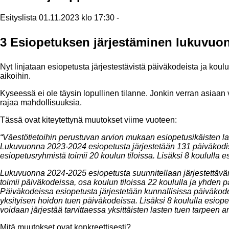
Esityslista 01.11.2023 klo 17:30 -
3 Esiopetuksen järjestäminen lukuvuo
Nyt linjataan esiopetusta järjestestävistä päiväkodeista ja kou
aikoihin.
Kyseessä ei ole täysin lopullinen tilanne. Jonkin verran asiaan v
rajaa mahdollisuuksia.
Tässä ovat kiteytettynä muutokset viime vuoteen:
“Väestötietoihin perustuvan arvion mukaan esiopetusikäisten l
Lukuvuonna 2023-2024 esiopetusta järjestetään 131 päiväkodis
esiopetusryhmistä toimii 20 koulun tiloissa. Lisäksi 8 koululla e
Lukuvuonna 2024-2025 esiopetusta suunnitellaan järjestettävän
toimii päiväkodeissa, osa koulun tiloissa 22 koululla ja yhden p
Päiväkodeissa esiopetusta järjestetään kunnallisissa päiväkode
yksityisen hoidon tuen päiväkodeissa. Lisäksi 8 koululla esiope
voidaan järjestää tarvittaessa yksittäisten lasten tuen tarpeen 
Mitä muutokset ovat konkreettisesti?