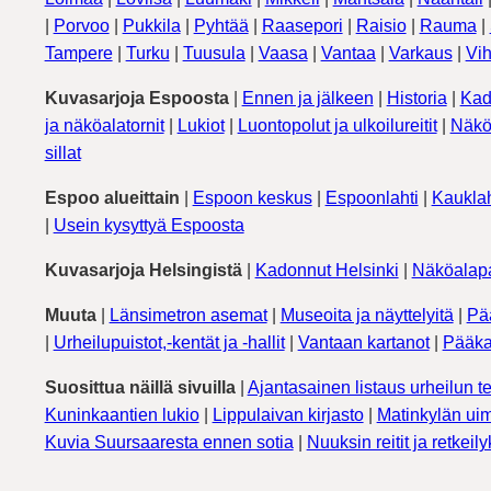
|
Porvoo
|
Pukkila
|
Pyhtää
|
Raasepori
|
Raisio
|
Rauma
|
Tampere
|
Turku
|
Tuusula
|
Vaasa
|
Vantaa
|
Varkaus
|
Vih
Kuvasarjoja Espoosta
|
Ennen ja jälkeen
|
Historia
|
Kad
ja näköalatornit
|
Lukiot
|
Luontopolut ja ulkoilureitit
|
Näkö
sillat
Espoo alueittain
|
Espoon keskus
|
Espoonlahti
|
Kauklah
|
Usein kysyttyä Espoosta
Kuvasarjoja Helsingistä
|
Kadonnut Helsinki
|
Näköalapa
Muuta
|
Länsimetron asemat
|
Museoita ja näyttelyitä
|
Pä
|
Urheilupuistot,-kentät ja -hallit
|
Vantaan kartanot
|
Pääka
Suosittua näillä sivuilla
|
Ajantasainen listaus urheilun te
Kuninkaantien lukio
|
Lippulaivan kirjasto
|
Matinkylän uim
Kuvia Suursaaresta ennen sotia
|
Nuuksin reitit ja retkeil