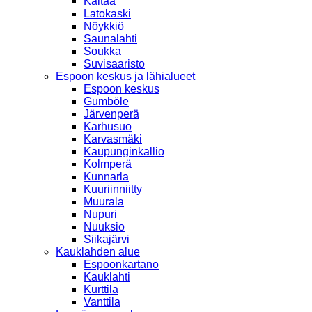
Kaitaa
Latokaski
Nöykkiö
Saunalahti
Soukka
Suvisaaristo
Espoon keskus ja lähialueet
Espoon keskus
Gumböle
Järvenperä
Karhusuo
Karvasmäki
Kaupunginkallio
Kolmperä
Kunnarla
Kuuriinniitty
Muurala
Nupuri
Nuuksio
Siikajärvi
Kauklahden alue
Espoonkartano
Kauklahti
Kurttila
Vanttila