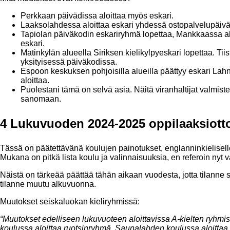
Perkkaan päivädissa aloittaa myös eskari.
Laaksolahdessa aloittaa eskari yhdessä ostopalvelupäivä
Tapiolan päiväkodin eskariryhmä lopettaa, Mankkaassa alo
eskari.
Matinkylän alueella Siriksen kielikylpyeskari lopettaa. Tii
yksityisessä päiväkodissa.
Espoon keskuksen pohjoisilla alueilla päättyy eskari Lah
aloittaa.
Puolestani tämä on selvä asia. Näitä viranhaltijat valmi
sanomaan.
4 Lukuvuoden 2024-2025 oppilaaksiott
Tässä on päätettävänä koulujen painotukset, englanninkieliselle 
Mukana on pitkä lista koulu ja valinnaisuuksia, en referoin nyt
Näistä on tärkeää päättää tähän aikaan vuodesta, jotta tilanne s
tilanne muutu alkuvuonna.
Muutokset seiskaluokan kieliryhmissä:
“Muutokset edelliseen lukuvuoteen aloittavissa A-kielten ryhmis
koulussa aloittaa ruotsinryhmä, Saunalahden koulussa aloitta