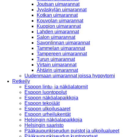
Joutsan uimarannat
Jyväskylän uimarannat
Kotkan uimarannat
Kouvolan uimarannat
Kuopion uimarannat
Lahden uimarannat
Salon uimarannat
Savonlinnan uimarannat
Tammelan uimarannat
Tampereen uimarannat
Turun uimarannat
Virtain uimarannat
Ähtärin uimarannat
Uudenmaan uimarannat joissa hyppytorni
Retkeily
Espoon lintu- ja näköalatornit
Espoon luontopolut
Espoon näköalapaikkoja
Espoon tekojäät
Espoon ulkoilusaaret
Espoon urheilukentät
Helsingin näköalapaikkoja
Helsingin saaristo
Pääkaupunkiseudun puistot ja ulkoilualueet
Pääkaupunkiseudun kuntoportaat