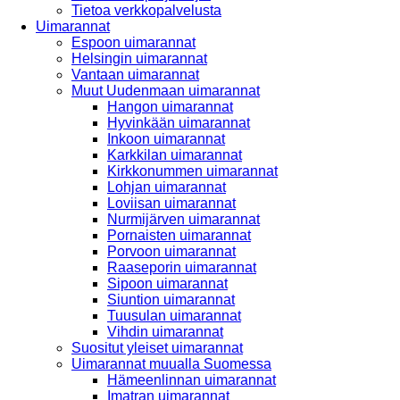
Tietoa verkkopalvelusta
Uimarannat
Espoon uimarannat
Helsingin uimarannat
Vantaan uimarannat
Muut Uudenmaan uimarannat
Hangon uimarannat
Hyvinkään uimarannat
Inkoon uimarannat
Karkkilan uimarannat
Kirkkonummen uimarannat
Lohjan uimarannat
Loviisan uimarannat
Nurmijärven uimarannat
Pornaisten uimarannat
Porvoon uimarannat
Raaseporin uimarannat
Sipoon uimarannat
Siuntion uimarannat
Tuusulan uimarannat
Vihdin uimarannat
Suositut yleiset uimarannat
Uimarannat muualla Suomessa
Hämeenlinnan uimarannat
Imatran uimarannat