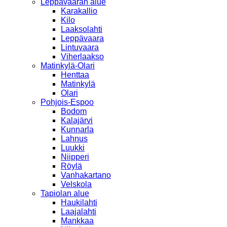
Leppävaaran alue
Karakallio
Kilo
Laaksolahti
Leppävaara
Lintuvaara
Viherlaakso
Matinkylä-Olari
Henttaa
Matinkylä
Olari
Pohjois-Espoo
Bodom
Kalajärvi
Kunnarla
Lahnus
Luukki
Niipperi
Röylä
Vanhakartano
Velskola
Tapiolan alue
Haukilahti
Laajalahti
Mankkaa