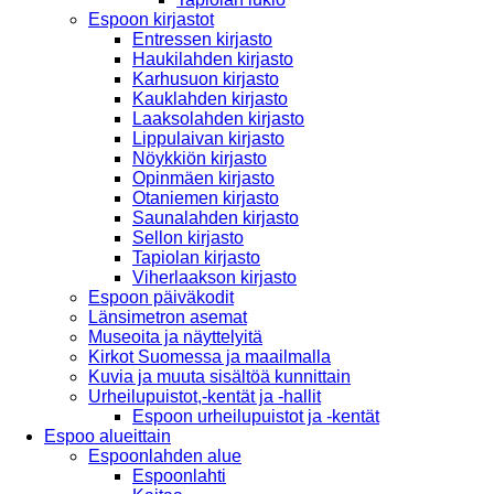
Espoon kirjastot
Entressen kirjasto
Haukilahden kirjasto
Karhusuon kirjasto
Kauklahden kirjasto
Laaksolahden kirjasto
Lippulaivan kirjasto
Nöykkiön kirjasto
Opinmäen kirjasto
Otaniemen kirjasto
Saunalahden kirjasto
Sellon kirjasto
Tapiolan kirjasto
Viherlaakson kirjasto
Espoon päiväkodit
Länsimetron asemat
Museoita ja näyttelyitä
Kirkot Suomessa ja maailmalla
Kuvia ja muuta sisältöä kunnittain
Urheilupuistot,-kentät ja -hallit
Espoon urheilupuistot ja -kentät
Espoo alueittain
Espoonlahden alue
Espoonlahti