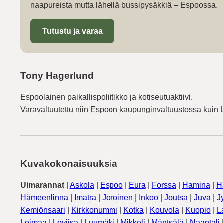
naapureista mutta lähellä bussipysäkkiä – Espoossa.
Tutustu ja varaa
Tony Hagerlund
Espoolainen paikallispoliitikko ja kotiseutuaktiivi.
Varavaltuutettu niin Espoon kaupunginvaltuustossa kuin 
Kuvakokonaisuuksia
Uimarannat
|
Askola
|
Espoo
|
Eura
|
Forssa
|
Hamina
|
H
Hämeenlinna
|
Imatra
|
Joroinen
|
Inkoo
|
Joutsa
|
Juva
|
J
Kemiönsaari
|
Kirkkonummi
|
Kotka
|
Kouvola
|
Kuopio
|
L
Loimaa
|
Loviisa
|
Luumäki
|
Mikkeli
|
Mäntsälä
|
Naantali