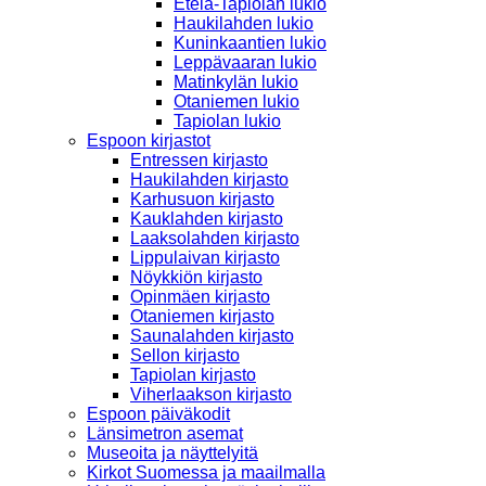
Etelä-Tapiolan lukio
Haukilahden lukio
Kuninkaantien lukio
Leppävaaran lukio
Matinkylän lukio
Otaniemen lukio
Tapiolan lukio
Espoon kirjastot
Entressen kirjasto
Haukilahden kirjasto
Karhusuon kirjasto
Kauklahden kirjasto
Laaksolahden kirjasto
Lippulaivan kirjasto
Nöykkiön kirjasto
Opinmäen kirjasto
Otaniemen kirjasto
Saunalahden kirjasto
Sellon kirjasto
Tapiolan kirjasto
Viherlaakson kirjasto
Espoon päiväkodit
Länsimetron asemat
Museoita ja näyttelyitä
Kirkot Suomessa ja maailmalla