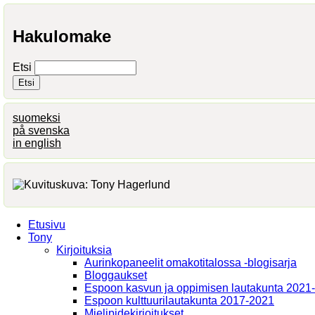
Hakulomake
Etsi
suomeksi
på svenska
in english
Etusivu
Tony
Kirjoituksia
Aurinkopaneelit omakotitalossa -blogisarja
Bloggaukset
Espoon kasvun ja oppimisen lautakunta 2021
Espoon kulttuurilautakunta 2017-2021
Mielipidekirjoitukset