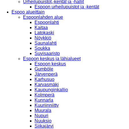
Urheilupuistot,-kentät ja -hallit
Espoon urheilupuistot ja -kentät
Espoo alueittain
Espoonlahden alue
Espoonlahti
Kaitaa
Latokaski
Nöykkiö
Saunalahti
Soukka
Suvisaaristo
Espoon keskus ja lähialueet
Espoon keskus
Gumböle
Järvenperä
Karhusuo
Karvasmäki
Kaupunginkallio
Kolmperä
Kunnarla
Kuuriinniitty
Muurala
Nupuri
Nuuksio
Siikajärvi