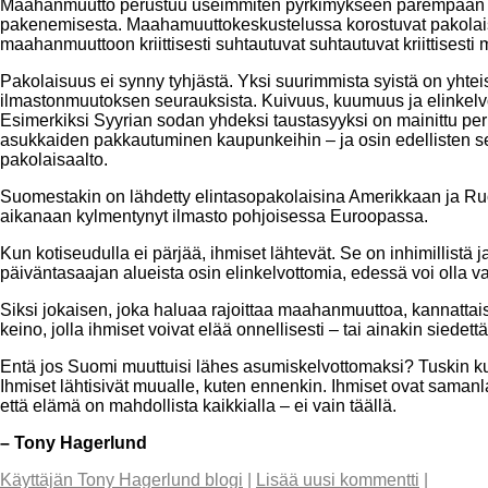
Maahanmuutto perustuu useimmiten pyrkimykseen parempaan eläm
pakenemisesta. Maahamuuttokeskustelussa korostuvat pakolaisuu
maahanmuuttoon kriittisesti suhtautuvat suhtautuvat kriittisest
Pakolaisuus ei synny tyhjästä. Yksi suurimmista syistä on yhte
ilmastonmuutoksen seurauksista. Kuivuus, kuumuus ja elinkelvot
Esimerkiksi Syyrian sodan yhdeksi taustasyyksi on mainittu pe
asukkaiden pakkautuminen kaupunkeihin – ja osin edellisten se
pakolaisaalto.
Suomestakin on lähdetty elintasopakolaisina Amerikkaan ja Ruotsi
aikanaan kylmentynyt ilmasto pohjoisessa Euroopassa.
Kun kotiseudulla ei pärjää, ihmiset lähtevät. Se on inhimillist
päiväntasaajan alueista osin elinkelvottomia, edessä voi olla valt
Siksi jokaisen, joka haluaa rajoittaa maahanmuuttoa, kannatta
keino, jolla ihmiset voivat elää onnellisesti – tai ainakin siedett
Entä jos Suomi muuttuisi lähes asumiskelvottomaksi? Tuskin ku
Ihmiset lähtisivät muualle, kuten ennenkin. Ihmiset ovat saman
että elämä on mahdollista kaikkialla – ei vain täällä.
– Tony Hagerlund
Käyttäjän Tony Hagerlund blogi
|
Lisää uusi kommentti
|