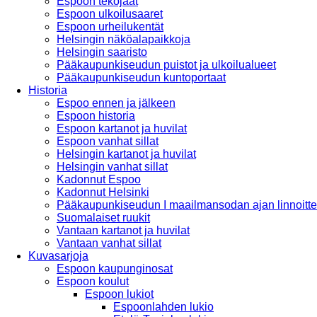
Espoon tekojäät
Espoon ulkoilusaaret
Espoon urheilukentät
Helsingin näköalapaikkoja
Helsingin saaristo
Pääkaupunkiseudun puistot ja ulkoilualueet
Pääkaupunkiseudun kuntoportaat
Historia
Espoo ennen ja jälkeen
Espoon historia
Espoon kartanot ja huvilat
Espoon vanhat sillat
Helsingin kartanot ja huvilat
Helsingin vanhat sillat
Kadonnut Espoo
Kadonnut Helsinki
Pääkaupunkiseudun I maailmansodan ajan linnoitte
Suomalaiset ruukit
Vantaan kartanot ja huvilat
Vantaan vanhat sillat
Kuvasarjoja
Espoon kaupunginosat
Espoon koulut
Espoon lukiot
Espoonlahden lukio