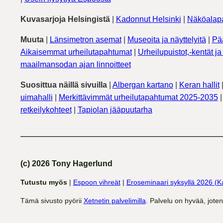
Kuvasarjoja Helsingistä
|
Kadonnut Helsinki
|
Näköalapa
Muuta
|
Länsimetron asemat
|
Museoita ja näyttelyitä
|
Pä
Aikaisemmat urheilutapahtumat
|
Urheilupuistot,-kentät ja 
maailmansodan ajan linnoitteet
Suosittua näillä sivuilla
|
Albergan kartano
|
Keran hallit
uimahalli
|
Merkittävimmät urheilutapahtumat 2025-2035
retkeilykohteet
|
Tapiolan jääpuutarha
(c) 2026 Tony Hagerlund
Tutustu myös
|
Espoon vihreät
|
Eroseminaari syksyllä 2026 (K
Tämä sivusto pyörii
Xetnetin palvelimilla
. Palvelu on hyvää, jote