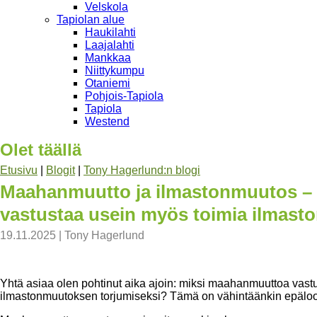
Velskola
Tapiolan alue
Haukilahti
Laajalahti
Mankkaa
Niittykumpu
Otaniemi
Pohjois-Tapiola
Tapiola
Westend
Olet täällä
Etusivu
|
Blogit
|
Tony Hagerlund:n blogi
Maahanmuutto ja ilmastonmuutos –
vastustaa usein myös toimia ilmast
19.11.2025
|
Tony Hagerlund
Yhtä asiaa olen pohtinut aika ajoin: miksi maahanmuuttoa vastu
ilmastonmuutoksen torjumiseksi? Tämä on vähintäänkin epäloogis