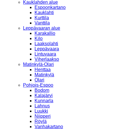
Kauklahden alue
Espoonkartano
Kauklahti
Kurttila
Vanttila
Leppävaaran alue
Karakallio
Kilo
Laaksolahti
Leppävaara
Lintuvaara
Viherlaakso
Matinkylä-Olari
Henttaa
Matinkylä
Olari
Pohjois-Espoo
Bodom
Kalajärvi
Kunnarla
Lahnus
Luukki
Niipperi
Röylä
Vanhakartano