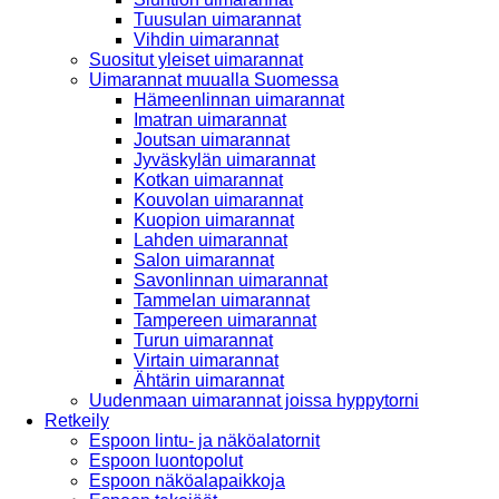
Tuusulan uimarannat
Vihdin uimarannat
Suositut yleiset uimarannat
Uimarannat muualla Suomessa
Hämeenlinnan uimarannat
Imatran uimarannat
Joutsan uimarannat
Jyväskylän uimarannat
Kotkan uimarannat
Kouvolan uimarannat
Kuopion uimarannat
Lahden uimarannat
Salon uimarannat
Savonlinnan uimarannat
Tammelan uimarannat
Tampereen uimarannat
Turun uimarannat
Virtain uimarannat
Ähtärin uimarannat
Uudenmaan uimarannat joissa hyppytorni
Retkeily
Espoon lintu- ja näköalatornit
Espoon luontopolut
Espoon näköalapaikkoja