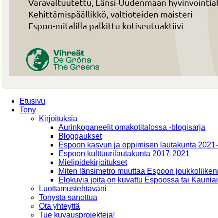
Etusivu
Tony
Kirjoituksia
Aurinkopaneelit omakotitalossa -blogisarja
Bloggaukset
Espoon kasvun ja oppimisen lautakunta 2021
Espoon kulttuurilautakunta 2017-2021
Mielipidekirjoitukset
Miten länsimetro muuttaa Espoon joukkoliiken
Elokuvia joita on kuvattu Espoossa tai Kaunia
Luottamustehtäväni
Tonysta sanottua
Ota yhteyttä
Tue kuvausprojekteja!