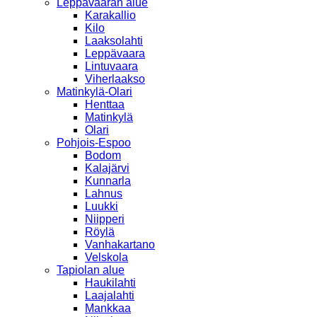
Leppävaaran alue
Karakallio
Kilo
Laaksolahti
Leppävaara
Lintuvaara
Viherlaakso
Matinkylä-Olari
Henttaa
Matinkylä
Olari
Pohjois-Espoo
Bodom
Kalajärvi
Kunnarla
Lahnus
Luukki
Niipperi
Röylä
Vanhakartano
Velskola
Tapiolan alue
Haukilahti
Laajalahti
Mankkaa