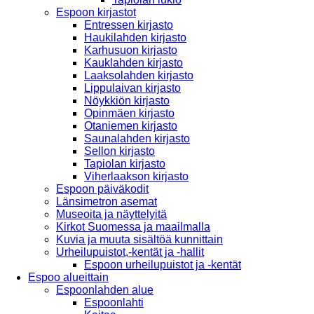
Espoon kirjastot
Entressen kirjasto
Haukilahden kirjasto
Karhusuon kirjasto
Kauklahden kirjasto
Laaksolahden kirjasto
Lippulaivan kirjasto
Nöykkiön kirjasto
Opinmäen kirjasto
Otaniemen kirjasto
Saunalahden kirjasto
Sellon kirjasto
Tapiolan kirjasto
Viherlaakson kirjasto
Espoon päiväkodit
Länsimetron asemat
Museoita ja näyttelyitä
Kirkot Suomessa ja maailmalla
Kuvia ja muuta sisältöä kunnittain
Urheilupuistot,-kentät ja -hallit
Espoon urheilupuistot ja -kentät
Espoo alueittain
Espoonlahden alue
Espoonlahti