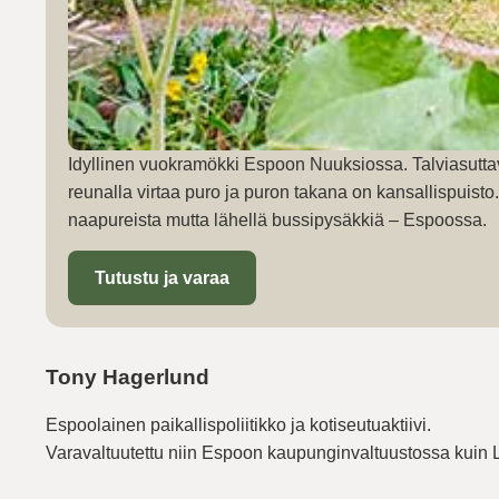
Idyllinen vuokramökki Espoon Nuuksiossa. Talviasutta
reunalla virtaa puro ja puron takana on kansallispuist
naapureista mutta lähellä bussipysäkkiä – Espoossa.
Tutustu ja varaa
Tony Hagerlund
Espoolainen paikallispoliitikko ja kotiseutuaktiivi.
Varavaltuutettu niin Espoon kaupunginvaltuustossa kuin 