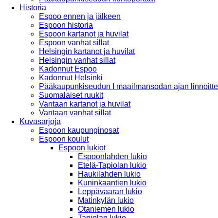
Historia
Espoo ennen ja jälkeen
Espoon historia
Espoon kartanot ja huvilat
Espoon vanhat sillat
Helsingin kartanot ja huvilat
Helsingin vanhat sillat
Kadonnut Espoo
Kadonnut Helsinki
Pääkaupunkiseudun I maailmansodan ajan linnoitte
Suomalaiset ruukit
Vantaan kartanot ja huvilat
Vantaan vanhat sillat
Kuvasarjoja
Espoon kaupunginosat
Espoon koulut
Espoon lukiot
Espoonlahden lukio
Etelä-Tapiolan lukio
Haukilahden lukio
Kuninkaantien lukio
Leppävaaran lukio
Matinkylän lukio
Otaniemen lukio
Tapiolan lukio