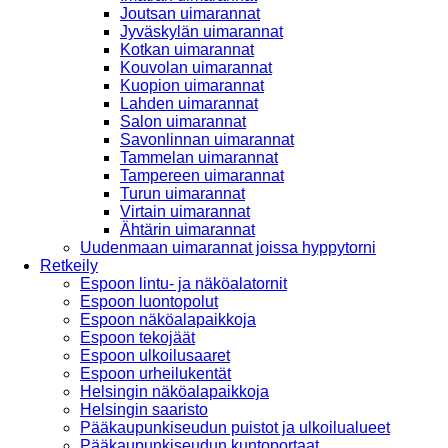
Joutsan uimarannat
Jyväskylän uimarannat
Kotkan uimarannat
Kouvolan uimarannat
Kuopion uimarannat
Lahden uimarannat
Salon uimarannat
Savonlinnan uimarannat
Tammelan uimarannat
Tampereen uimarannat
Turun uimarannat
Virtain uimarannat
Ähtärin uimarannat
Uudenmaan uimarannat joissa hyppytorni
Retkeily
Espoon lintu- ja näköalatornit
Espoon luontopolut
Espoon näköalapaikkoja
Espoon tekojäät
Espoon ulkoilusaaret
Espoon urheilukentät
Helsingin näköalapaikkoja
Helsingin saaristo
Pääkaupunkiseudun puistot ja ulkoilualueet
Pääkaupunkiseudun kuntoportaat