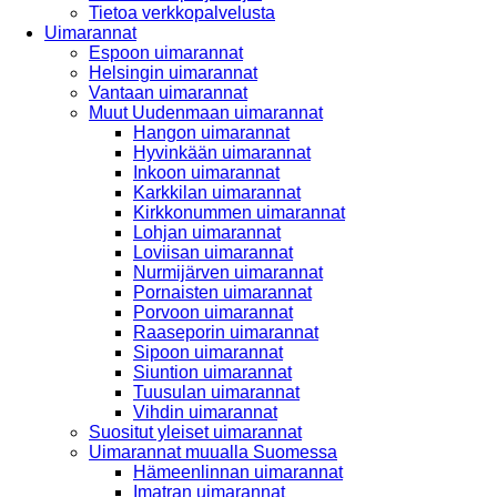
Tietoa verkkopalvelusta
Uimarannat
Espoon uimarannat
Helsingin uimarannat
Vantaan uimarannat
Muut Uudenmaan uimarannat
Hangon uimarannat
Hyvinkään uimarannat
Inkoon uimarannat
Karkkilan uimarannat
Kirkkonummen uimarannat
Lohjan uimarannat
Loviisan uimarannat
Nurmijärven uimarannat
Pornaisten uimarannat
Porvoon uimarannat
Raaseporin uimarannat
Sipoon uimarannat
Siuntion uimarannat
Tuusulan uimarannat
Vihdin uimarannat
Suositut yleiset uimarannat
Uimarannat muualla Suomessa
Hämeenlinnan uimarannat
Imatran uimarannat