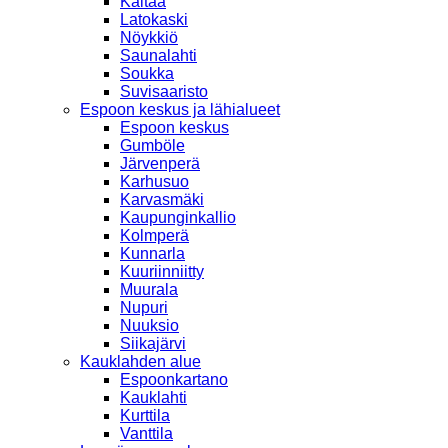
Kaitaa
Latokaski
Nöykkiö
Saunalahti
Soukka
Suvisaaristo
Espoon keskus ja lähialueet
Espoon keskus
Gumböle
Järvenperä
Karhusuo
Karvasmäki
Kaupunginkallio
Kolmperä
Kunnarla
Kuuriinniitty
Muurala
Nupuri
Nuuksio
Siikajärvi
Kauklahden alue
Espoonkartano
Kauklahti
Kurttila
Vanttila