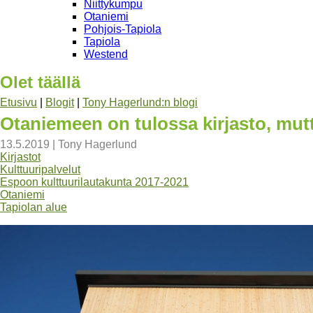
Niittykumpu
Otaniemi
Pohjois-Tapiola
Tapiola
Westend
Olet täällä
Etusivu
|
Blogit
|
Tony Hagerlund:n blogi
Otaniemeen on tulossa kirjasto, mut
13.5.2019
|
Tony Hagerlund
Kirjastot
Kulttuuripalvelut
Espoon kulttuurilautakunta 2017-2021
Otaniemi
Tapiolan alue