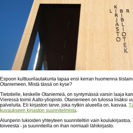
Espoon kulttuurilautakunta tapaa ensi kerran huomenna tiistain
Otaniemeen. Mistä tässä on kyse?
Tietotielle, keskelle Otaniemeä, on syntymässä varsin laaja kam
Vieressä toimii Aalto-yliopisto. Otaniemeen on tulossa lisäksi u
palveluita. Eli kirjaston tarve, joka nytkin alueella on, kasvaa.
Tä
kuvaukseen kirjaston suunnitelmista
.
Alunperin lukioiden yhteyteen suunniteltiin vain koulukirjasto
toiveesta - ja suunniteilla on ihan normaali lähikirjasto.