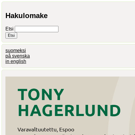
Hakulomake
Etsi
suomeksi
på svenska
in english