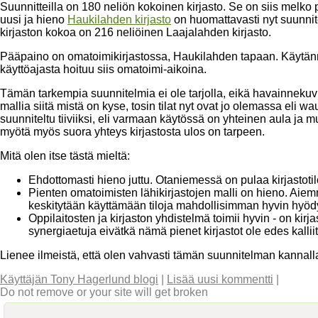
Suunnitteilla on 180 neliön kokoinen kirjasto. Se on siis melko
uusi ja hieno
Haukilahden kirjasto
on huomattavasti nyt suunnit
kirjaston kokoa on 216 neliöinen Laajalahden kirjasto.
Pääpaino on omatoimikirjastossa, Haukilahden tapaan. Käytännö
käyttöajasta hoituu siis omatoimi-aikoina.
Tämän tarkempia suunnitelmia ei ole tarjolla, eikä havainnek
mallia siitä mistä on kyse, tosin tilat nyt ovat jo olemassa eli w
suunniteltu tiiviiksi, eli varmaan käytössä on yhteinen aula ja m
myötä myös suora yhteys kirjastosta ulos on tarpeen.
Mitä olen itse tästä mieltä:
Ehdottomasti hieno juttu. Otaniemessä on pulaa kirjastotil
Pienten omatoimisten lähikirjastojen malli on hieno. Aiemmi
keskitytään käyttämään tiloja mahdollisimman hyvin hyöd
Oppilaitosten ja kirjaston yhdistelmä toimii hyvin - on kirj
synergiaetuja eivätkä nämä pienet kirjastot ole edes kalliit
Lienee ilmeistä, että olen vahvasti tämän suunnitelman kannall
Käyttäjän Tony Hagerlund blogi
|
Lisää uusi kommentti
|
Do not remove or your site will get broken