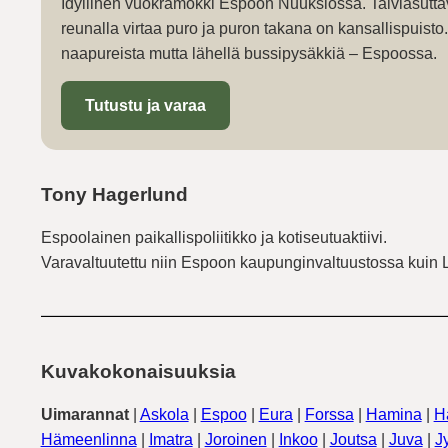
Idyllinen vuokramökki Espoon Nuuksiossa. Talviasutta
reunalla virtaa puro ja puron takana on kansallispuist
naapureista mutta lähellä bussipysäkkiä – Espoossa.
Tutustu ja varaa
Tony Hagerlund
Espoolainen paikallispoliitikko ja kotiseutuaktiivi.
Varavaltuutettu niin Espoon kaupunginvaltuustossa kuin 
Kuvakokonaisuuksia
Uimarannat
|
Askola
|
Espoo
|
Eura
|
Forssa
|
Hamina
|
H
Hämeenlinna
|
Imatra
|
Joroinen
|
Inkoo
|
Joutsa
|
Juva
|
J