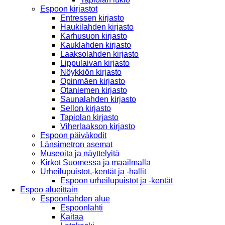
Espoon kirjastot
Entressen kirjasto
Haukilahden kirjasto
Karhusuon kirjasto
Kauklahden kirjasto
Laaksolahden kirjasto
Lippulaivan kirjasto
Nöykkiön kirjasto
Opinmäen kirjasto
Otaniemen kirjasto
Saunalahden kirjasto
Sellon kirjasto
Tapiolan kirjasto
Viherlaakson kirjasto
Espoon päiväkodit
Länsimetron asemat
Museoita ja näyttelyitä
Kirkot Suomessa ja maailmalla
Urheilupuistot,-kentät ja -hallit
Espoon urheilupuistot ja -kentät
Espoo alueittain
Espoonlahden alue
Espoonlahti
Kaitaa