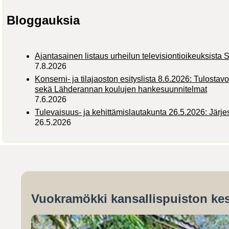
Bloggauksia
Ajantasainen listaus urheilun televisiontioikeuksist
7.8.2026
Konserni- ja tilajaoston esityslista 8.6.2026: Tulostav
sekä Lähderannan koulujen hankesuunnitelmat
7.6.2026
Tulevaisuus- ja kehittämislautakunta 26.5.2026: Järj
26.5.2026
Vuokramökki kansallispuiston kes