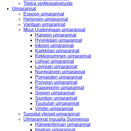
Tietoa verkkopalvelusta
Uimarannat
Espoon uimarannat
Helsingin uimarannat
Vantaan uimarannat
Muut Uudenmaan uimarannat
Hangon uimarannat
Hyvinkään uimarannat
Inkoon uimarannat
Karkkilan uimarannat
Kirkkonummen uimarannat
Lohjan uimarannat
Loviisan uimarannat
Nurmijärven uimarannat
Pornaisten uimarannat
Porvoon uimarannat
Raaseporin uimarannat
Sipoon uimarannat
Siuntion uimarannat
Tuusulan uimarannat
Vihdin uimarannat
Suositut yleiset uimarannat
Uimarannat muualla Suomessa
Hämeenlinnan uimarannat
Imatran uimarannat