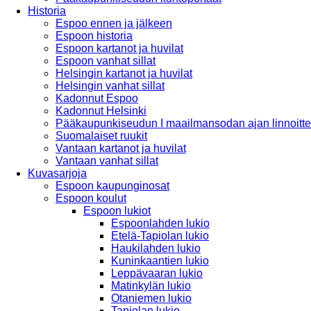
Historia
Espoo ennen ja jälkeen
Espoon historia
Espoon kartanot ja huvilat
Espoon vanhat sillat
Helsingin kartanot ja huvilat
Helsingin vanhat sillat
Kadonnut Espoo
Kadonnut Helsinki
Pääkaupunkiseudun I maailmansodan ajan linnoitte
Suomalaiset ruukit
Vantaan kartanot ja huvilat
Vantaan vanhat sillat
Kuvasarjoja
Espoon kaupunginosat
Espoon koulut
Espoon lukiot
Espoonlahden lukio
Etelä-Tapiolan lukio
Haukilahden lukio
Kuninkaantien lukio
Leppävaaran lukio
Matinkylän lukio
Otaniemen lukio
Tapiolan lukio