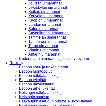
Joutsan uimarannat
Jyväskylän uimarannat
Kotkan uimarannat
Kouvolan uimarannat
Kuopion uimarannat
Lahden uimarannat
Salon uimarannat
Savonlinnan uimarannat
Tammelan uimarannat
Tampereen uimarannat
Turun uimarannat
Virtain uimarannat
Ähtärin uimarannat
Uudenmaan uimarannat joissa hyppytorni
Retkeily
Espoon lintu- ja näköalatornit
Espoon luontopolut
Espoon näköalapaikkoja
Espoon tekojäät
Espoon ulkoilusaaret
Espoon urheilukentät
Helsingin näköalapaikkoja
Helsingin saaristo
Pääkaupunkiseudun puistot ja ulkoilualueet
Pääkaupunkiseudun kuntoportaat