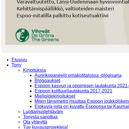
Etusivu
Tony
Kirjoituksia
Aurinkopaneelit omakotitalossa -blogisarja
Bloggaukset
Espoon kasvun ja oppimisen lautakunta 2021
Espoon kulttuurilautakunta 2017-2021
Mielipidekirjoitukset
Miten länsimetro muuttaa Espoon joukkoliiken
Elokuvia joita on kuvattu Espoossa tai Kaunia
Luottamustehtäväni
Tonysta sanottua
Ota yhteyttä
Tue kuvausprojekteja!