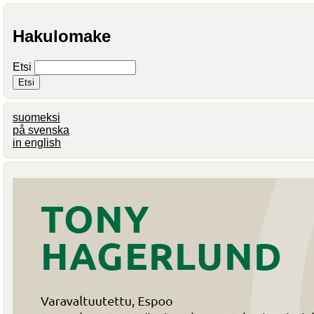
Hakulomake
Etsi
suomeksi
på svenska
in english