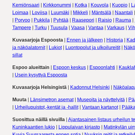
Kemiönsaari
|
Kirkkonummi
|
Kotka
|
Kouvola
|
Kuopio
|
L
Loimaa
|
Loviisa
|
Luumäki
|
Mikkeli
|
Mäntsälä
|
Naantali
|
Porvoo
|
Pukkila
|
Pyhtää
|
Raasepori
|
Raisio
|
Rauma
|
Tampere
|
Turku
|
Tuusula
|
Vaasa
|
Vantaa
|
Varkaus
|
Vih
Kuvasarjoja Espoosta
|
Ennen ja jälkeen
|
Historia
|
Kad
ja näköalatornit
|
Lukiot
|
Luontopolut ja ulkoilureitit
|
Näkö
sillat
Espoo alueittain
|
Espoon keskus
|
Espoonlahti
|
Kauklah
|
Usein kysyttyä Espoosta
Kuvasarjoja Helsingistä
|
Kadonnut Helsinki
|
Näköalapa
Muuta
|
Länsimetron asemat
|
Museoita ja näyttelyitä
|
Pä
|
Urheilupuistot,-kentät ja -hallit
|
Vantaan kartanot
|
Pääka
Suosittua näillä sivuilla
|
Ajantasainen listaus urheilun te
Kuninkaantien lukio
|
Lippulaivan kirjasto
|
Matinkylän uim
Kuvia Suursaaresta ennen sotia
|
Nuuksin reitit ja retkeil