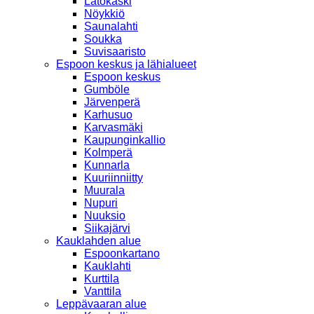
Latokaski
Nöykkiö
Saunalahti
Soukka
Suvisaaristo
Espoon keskus ja lähialueet
Espoon keskus
Gumböle
Järvenperä
Karhusuo
Karvasmäki
Kaupunginkallio
Kolmperä
Kunnarla
Kuuriinniitty
Muurala
Nupuri
Nuuksio
Siikajärvi
Kauklahden alue
Espoonkartano
Kauklahti
Kurttila
Vanttila
Leppävaaran alue