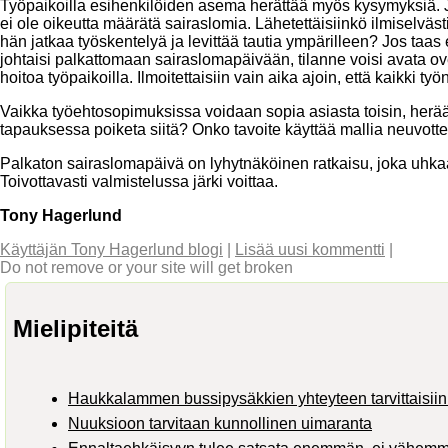
Työpaikoilla esihenkilöiden asema herättää myös kysymyksiä. Jos
ei ole oikeutta määrätä sairaslomia. Lähetettäisiinkö ilmiselvästi 
hän jatkaa työskentelyä ja levittää tautia ympärilleen? Jos taas
johtaisi palkattomaan sairaslomapäivään, tilanne voisi avata ov
hoitoa työpaikoilla. Ilmoitettaisiin vain aika ajoin, että kaikki työn
Vaikka työehtosopimuksissa voidaan sopia asiasta toisin, herää 
tapauksessa poiketa siitä? Onko tavoite käyttää mallia neuvot
Palkaton sairaslomapäivä on lyhytnäköinen ratkaisu, joka uhkaa
Toivottavasti valmistelussa järki voittaa.
Tony Hagerlund
Käyttäjän Tony Hagerlund blogi
|
Lisää uusi kommentti
|
Do not remove or your site will get broken
Mielipiteitä
Haukkalammen bussipysäkkien yhteyteen tarvittaisiin 
Nuuksioon tarvitaan kunnollinen uimaranta