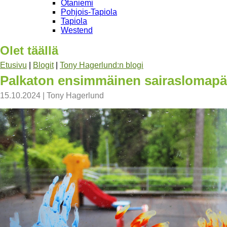
Otaniemi
Pohjois-Tapiola
Tapiola
Westend
Olet täällä
Etusivu
|
Blogit
|
Tony Hagerlund:n blogi
Palkaton ensimmäinen sairaslomapäi
15.10.2024
|
Tony Hagerlund