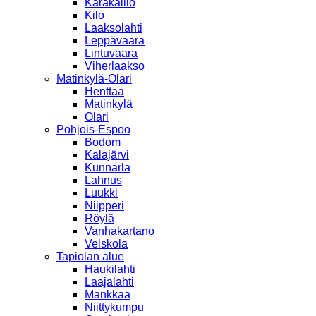
Karakallio
Kilo
Laaksolahti
Leppävaara
Lintuvaara
Viherlaakso
Matinkylä-Olari
Henttaa
Matinkylä
Olari
Pohjois-Espoo
Bodom
Kalajärvi
Kunnarla
Lahnus
Luukki
Niipperi
Röylä
Vanhakartano
Velskola
Tapiolan alue
Haukilahti
Laajalahti
Mankkaa
Niittykumpu