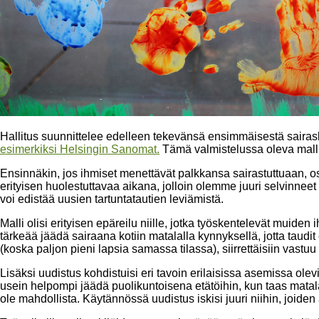
Hallitus suunnittelee edelleen tekevänsä ensimmäisestä saira
esimerkiksi Helsingin Sanomat.
Tämä valmistelussa oleva malli
Ensinnäkin, jos ihmiset menettävät palkkansa sairastuttuaan, o
erityisen huolestuttavaa aikana, jolloin olemme juuri selvinn
voi edistää uusien tartuntatautien leviämistä.
Malli olisi erityisen epäreilu niille, jotka työskentelevät muide
tärkeää jäädä sairaana kotiin matalalla kynnyksellä, jotta taudit
(koska paljon pieni lapsia samassa tilassa), siirrettäisiin vastuu 
Lisäksi uudistus kohdistuisi eri tavoin erilaisissa asemissa olev
usein helpompi jäädä puolikuntoisena etätöihin, kun taas matal
ole mahdollista. Käytännössä uudistus iskisi juuri niihin, joi