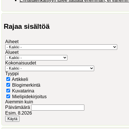
Ennaltaehkäisyyn tulee satsata enemmän, ei vähem
Rajaa sisältöä
Aiheet
Alueet
Kokonaisuudet
Tyyppi
Artikkeli
Blogimerkintä
Kuvatarina
Mielipidekirjoitus
Aiemmin kuin
Päivämäärä
Esim. 8.2026