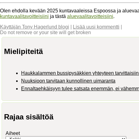
Olen ehdolla kevään 2025 kuntavaaleissa Espoossa ja aluevaa
kuntavaalitavoitteisiini
ja tästä
aluevaalitavoitteisiini
.
Käyttäjän Tony Hagerlund blogi
|
Lisää uusi kommentti
|
Do not remove or your site will get broken
Mielipiteitä
Haukkalammen bussipysäkkien yhteyteen tarvittaisiin 
Nuuksioon tarvitaan kunnollinen uimaranta
Ennaltaehkäisyyn tulee satsata enemmän, ei vähem
Rajaa sisältöä
Aiheet