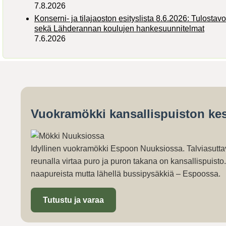
7.8.2026
Konserni- ja tilajaoston esityslista 8.6.2026: Tulostav
sekä Lähderannan koulujen hankesuunnitelmat
7.6.2026
Vuokramökki kansallispuiston kes
Idyllinen vuokramökki Espoon Nuuksiossa. Talviasutta
reunalla virtaa puro ja puron takana on kansallispuist
naapureista mutta lähellä bussipysäkkiä – Espoossa.
Tutustu ja varaa