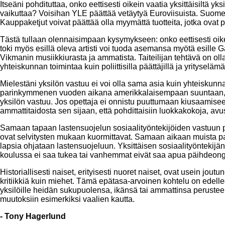
Itseäni pohdituttaa, onko eettisesti oikein vaatia yksittäisiltä y
vaikuttaa? Voisihan YLE päättää vetäytyä Euroviisuista. Suomen
Kauppaketjut voivat päättää olla myymättä tuotteita, jotka ovat pe
Tästä tullaan olennaisimpaan kysymykseen: onko eettisesti oi
toki myös esillä oleva artisti voi tuoda asemansa myötä esille 
Vikmanin musiikkiurasta ja ammatista. Taiteilijan tehtävä on oll
yhteiskunnan toimintaa kuin poliittisilla päättäjillä ja yrityselämä
Mielestäni yksilön vastuu ei voi olla sama asia kuin yhteiskunn
parinkymmenen vuoden aikana amerikkalaisempaan suuntaan, jo
yksilön vastuu. Jos opettaja ei onnistu puuttumaan kiusaamisee
ammattitaidosta sen sijaan, että pohdittaisiin luokkakokoja, avu
Samaan tapaan lastensuojelun sosiaalityöntekijöiden vastuun p
ovat selvitysten mukaan kuormittavat. Samaan aikaan muista pal
lapsia ohjataan lastensuojeluun. Yksittäisen sosiaalityöntekijän
koulussa ei saa tukea tai vanhemmat eivät saa apua päihdeo
Historiallisesti naiset, erityisesti nuoret naiset, ovat usein
kritiikkiä kuin miehet. Tämä epätasa-arvoinen kohtelu on edell
yksilöille heidän sukupuolensa, ikänsä tai ammattinsa perustee
muutoksiin esimerkiksi vaalien kautta.
- Tony Hagerlund