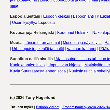
ja näköalatornit
|
Lukiot
|
Luontopolut ja ulkoilureitit
|
Näkö
sillat
Espoo alueittain
|
Espoon keskus
|
Espoonlahti
|
Kauklah
|
Usein kysyttyä Espoosta
Kuvasarjoja Helsingistä
|
Kadonnut Helsinki
|
Näköalapa
Muuta
|
Länsimetron asemat
|
Museoita ja näyttelyitä
|
Pä
|
Urheilupuistot,-kentät ja -hallit
|
Vantaan kartanot
|
Pääka
Suosittua näillä sivuilla
|
Ajantasainen listaus urheilun te
Kuninkaantien lukio
|
Lippulaivan kirjasto
|
Matinkylän uim
Kuvia Suursaaresta ennen sotia
|
Nuuksin reitit ja retkeil
(c) 2026 Tony Hagerlund
Tutustu myös
|
Espoon vihreät
|
Eroseminaari syksyllä 2026 (K