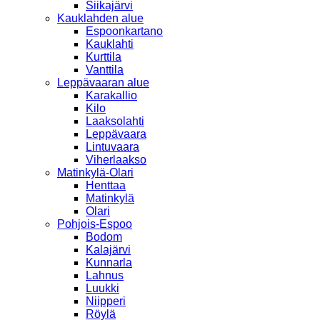
Siikajärvi
Kauklahden alue
Espoonkartano
Kauklahti
Kurttila
Vanttila
Leppävaaran alue
Karakallio
Kilo
Laaksolahti
Leppävaara
Lintuvaara
Viherlaakso
Matinkylä-Olari
Henttaa
Matinkylä
Olari
Pohjois-Espoo
Bodom
Kalajärvi
Kunnarla
Lahnus
Luukki
Niipperi
Röylä