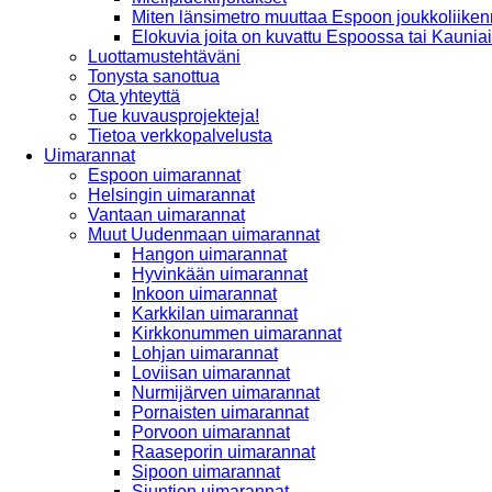
Miten länsimetro muuttaa Espoon joukkoliiken
Elokuvia joita on kuvattu Espoossa tai Kaunia
Luottamustehtäväni
Tonysta sanottua
Ota yhteyttä
Tue kuvausprojekteja!
Tietoa verkkopalvelusta
Uimarannat
Espoon uimarannat
Helsingin uimarannat
Vantaan uimarannat
Muut Uudenmaan uimarannat
Hangon uimarannat
Hyvinkään uimarannat
Inkoon uimarannat
Karkkilan uimarannat
Kirkkonummen uimarannat
Lohjan uimarannat
Loviisan uimarannat
Nurmijärven uimarannat
Pornaisten uimarannat
Porvoon uimarannat
Raaseporin uimarannat
Sipoon uimarannat
Siuntion uimarannat