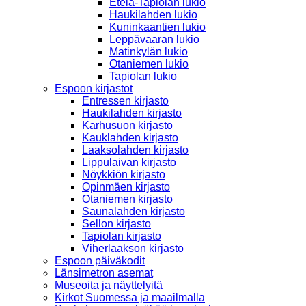
Etelä-Tapiolan lukio
Haukilahden lukio
Kuninkaantien lukio
Leppävaaran lukio
Matinkylän lukio
Otaniemen lukio
Tapiolan lukio
Espoon kirjastot
Entressen kirjasto
Haukilahden kirjasto
Karhusuon kirjasto
Kauklahden kirjasto
Laaksolahden kirjasto
Lippulaivan kirjasto
Nöykkiön kirjasto
Opinmäen kirjasto
Otaniemen kirjasto
Saunalahden kirjasto
Sellon kirjasto
Tapiolan kirjasto
Viherlaakson kirjasto
Espoon päiväkodit
Länsimetron asemat
Museoita ja näyttelyitä
Kirkot Suomessa ja maailmalla