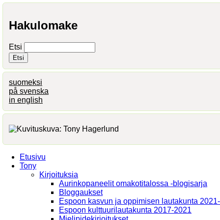
Hakulomake
Etsi
suomeksi
på svenska
in english
Etusivu
Tony
Kirjoituksia
Aurinkopaneelit omakotitalossa -blogisarja
Bloggaukset
Espoon kasvun ja oppimisen lautakunta 2021
Espoon kulttuurilautakunta 2017-2021
Mielipidekirjoitukset