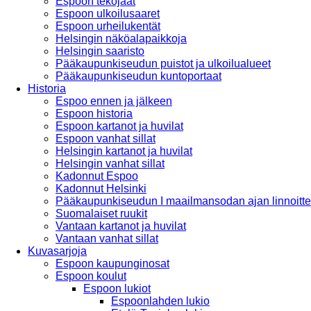
Espoon tekojäät
Espoon ulkoilusaaret
Espoon urheilukentät
Helsingin näköalapaikkoja
Helsingin saaristo
Pääkaupunkiseudun puistot ja ulkoilualueet
Pääkaupunkiseudun kuntoportaat
Historia
Espoo ennen ja jälkeen
Espoon historia
Espoon kartanot ja huvilat
Espoon vanhat sillat
Helsingin kartanot ja huvilat
Helsingin vanhat sillat
Kadonnut Espoo
Kadonnut Helsinki
Pääkaupunkiseudun I maailmansodan ajan linnoitte
Suomalaiset ruukit
Vantaan kartanot ja huvilat
Vantaan vanhat sillat
Kuvasarjoja
Espoon kaupunginosat
Espoon koulut
Espoon lukiot
Espoonlahden lukio