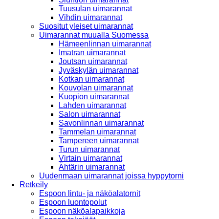
Tuusulan uimarannat
Vihdin uimarannat
Suositut yleiset uimarannat
Uimarannat muualla Suomessa
Hämeenlinnan uimarannat
Imatran uimarannat
Joutsan uimarannat
Jyväskylän uimarannat
Kotkan uimarannat
Kouvolan uimarannat
Kuopion uimarannat
Lahden uimarannat
Salon uimarannat
Savonlinnan uimarannat
Tammelan uimarannat
Tampereen uimarannat
Turun uimarannat
Virtain uimarannat
Ähtärin uimarannat
Uudenmaan uimarannat joissa hyppytorni
Retkeily
Espoon lintu- ja näköalatornit
Espoon luontopolut
Espoon näköalapaikkoja