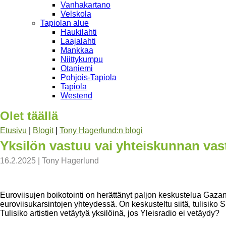
Vanhakartano
Velskola
Tapiolan alue
Haukilahti
Laajalahti
Mankkaa
Niittykumpu
Otaniemi
Pohjois-Tapiola
Tapiola
Westend
Olet täällä
Etusivu
|
Blogit
|
Tony Hagerlund:n blogi
Yksilön vastuu vai yhteiskunnan vast
16.2.2025
|
Tony Hagerlund
Euroviisujen boikotointi on herättänyt paljon keskustelua Gazan 
euroviisukarsintojen yhteydessä. On keskusteltu siitä, tulisiko 
Tulisiko artistien vetäytyä yksilöinä, jos Yleisradio ei vetäydy?