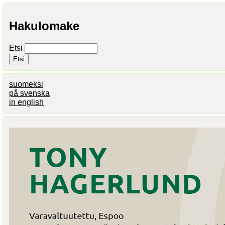
Hakulomake
Etsi
suomeksi
på svenska
in english