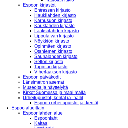
Espoon kirjastot
Entressen kirjasto
Haukilahden kirjasto
Karhusuon kirjasto
Kauklahden kirjasto
Laaksolahden kirjasto
Lippulaivan kirjasto
Nöykkiön kirjasto
Opinmäen kirjasto
Otaniemen kirjasto
Saunalahden kirjasto
Sellon kirjasto
Tapiolan kirjasto
Viherlaakson kirjasto
Espoon päiväkodit
Länsimetron asemat
Museoita ja näyttelyitä
Kirkot Suomessa ja maailmalla
Urheilupuistot,-kentät ja -hallit
Espoon urheilupuistot ja -kentät
Espoo alueittain
Espoonlahden alue
Espoonlahti
Kaitaa