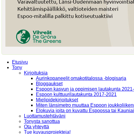
Etusivu
Tony
Kirjoituksia
Aurinkopaneelit omakotitalossa -blogisarja
Bloggaukset
Espoon kasvun ja oppimisen lautakunta 2021
Espoon kulttuurilautakunta 2017-2021
Mielipidekirjoitukset
Miten länsimetro muuttaa Espoon joukkoliiken
Elokuvia joita on kuvattu Espoossa tai Kaunia
Luottamustehtäväni
Tonysta sanottua
Ota yhteyttä
Tue kuvausprojekteja!