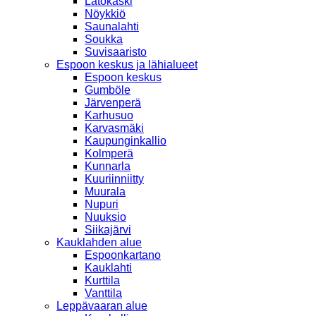
Latokaski
Nöykkiö
Saunalahti
Soukka
Suvisaaristo
Espoon keskus ja lähialueet
Espoon keskus
Gumböle
Järvenperä
Karhusuo
Karvasmäki
Kaupunginkallio
Kolmperä
Kunnarla
Kuuriinniitty
Muurala
Nupuri
Nuuksio
Siikajärvi
Kauklahden alue
Espoonkartano
Kauklahti
Kurttila
Vanttila
Leppävaaran alue