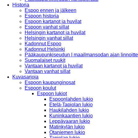
Historia
Espoo ennen ja jälkeen
Espoon historia
Espoon kartanot ja huvilat
Espoon vanhat sillat
Helsingin kartanot ja huvilat
Helsingin vanhat sillat
Kadonnut Espoo
Kadonnut Helsinki
Pääkaupunkiseudun I maailmansodan ajan linnoitte
Suomalaiset ruukit
Vantaan kartanot ja huvilat
Vantaan vanhat sillat
Kuvasarjoja
Espoon kaupunginosat
Espoon koulut
Espoon lukiot
Espoonlahden lukio
Etelä-Tapiolan lukio
Haukilahden lukio
Kuninkaantien lukio
Leppävaaran lukio
Matinkylän lukio
Otaniemen lukio
Tapiolan lukio