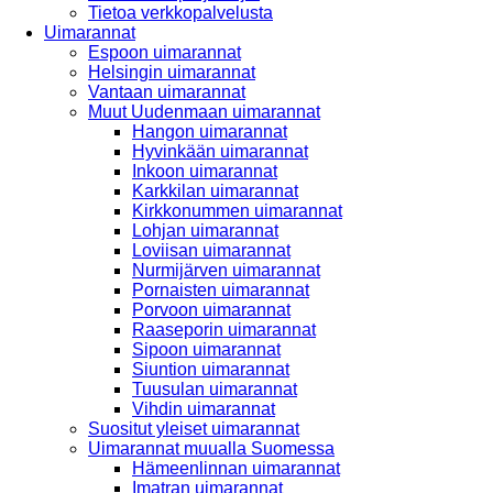
Tietoa verkkopalvelusta
Uimarannat
Espoon uimarannat
Helsingin uimarannat
Vantaan uimarannat
Muut Uudenmaan uimarannat
Hangon uimarannat
Hyvinkään uimarannat
Inkoon uimarannat
Karkkilan uimarannat
Kirkkonummen uimarannat
Lohjan uimarannat
Loviisan uimarannat
Nurmijärven uimarannat
Pornaisten uimarannat
Porvoon uimarannat
Raaseporin uimarannat
Sipoon uimarannat
Siuntion uimarannat
Tuusulan uimarannat
Vihdin uimarannat
Suositut yleiset uimarannat
Uimarannat muualla Suomessa
Hämeenlinnan uimarannat
Imatran uimarannat