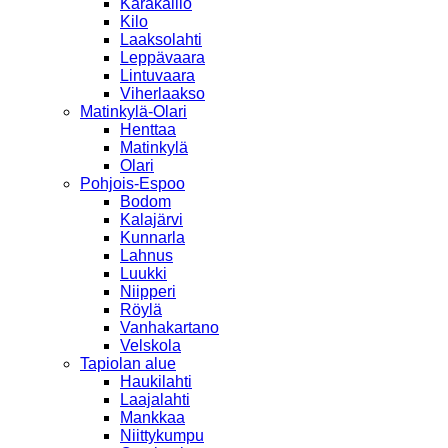
Karakallio
Kilo
Laaksolahti
Leppävaara
Lintuvaara
Viherlaakso
Matinkylä-Olari
Henttaa
Matinkylä
Olari
Pohjois-Espoo
Bodom
Kalajärvi
Kunnarla
Lahnus
Luukki
Niipperi
Röylä
Vanhakartano
Velskola
Tapiolan alue
Haukilahti
Laajalahti
Mankkaa
Niittykumpu