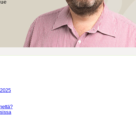
-2025
nettä?
isissa