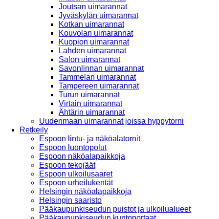
Joutsan uimarannat
Jyväskylän uimarannat
Kotkan uimarannat
Kouvolan uimarannat
Kuopion uimarannat
Lahden uimarannat
Salon uimarannat
Savonlinnan uimarannat
Tammelan uimarannat
Tampereen uimarannat
Turun uimarannat
Virtain uimarannat
Ähtärin uimarannat
Uudenmaan uimarannat joissa hyppytorni
Retkeily
Espoon lintu- ja näköalatornit
Espoon luontopolut
Espoon näköalapaikkoja
Espoon tekojäät
Espoon ulkoilusaaret
Espoon urheilukentät
Helsingin näköalapaikkoja
Helsingin saaristo
Pääkaupunkiseudun puistot ja ulkoilualueet
Pääkaupunkiseudun kuntoportaat