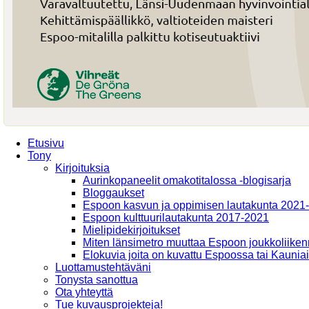
Etusivu
Tony
Kirjoituksia
Aurinkopaneelit omakotitalossa -blogisarja
Bloggaukset
Espoon kasvun ja oppimisen lautakunta 2021
Espoon kulttuurilautakunta 2017-2021
Mielipidekirjoitukset
Miten länsimetro muuttaa Espoon joukkoliiken
Elokuvia joita on kuvattu Espoossa tai Kaunia
Luottamustehtäväni
Tonysta sanottua
Ota yhteyttä
Tue kuvausprojekteja!