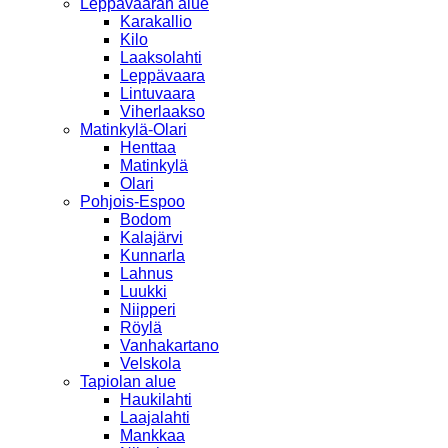
Leppävaaran alue
Karakallio
Kilo
Laaksolahti
Leppävaara
Lintuvaara
Viherlaakso
Matinkylä-Olari
Henttaa
Matinkylä
Olari
Pohjois-Espoo
Bodom
Kalajärvi
Kunnarla
Lahnus
Luukki
Niipperi
Röylä
Vanhakartano
Velskola
Tapiolan alue
Haukilahti
Laajalahti
Mankkaa