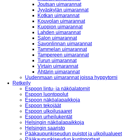
Joutsan uimarannat
Jyväskylän uimarannat
Kotkan uimarannat
Kouvolan uimarannat
Kuopion uimarannat
Lahden uimarannat
Salon uimarannat
Savonlinnan uimarannat
Tammelan uimarannat
Tampereen uimarannat
Turun uimarannat
Virtain uimarannat
Ähtärin uimarannat
Uudenmaan uimarannat joissa hyppytorni
Retkeily
Espoon lintu- ja näköalatornit
Espoon luontopolut
Espoon näköalapaikkoja
Espoon tekojäät
Espoon ulkoilusaaret
Espoon urheilukentät
Helsingin näköalapaikkoja
Helsingin saaristo
Pääkaupunkiseudun puistot ja ulkoilualueet
Pääkaupunkiseudun kuntoportaat