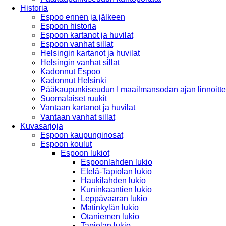
Historia
Espoo ennen ja jälkeen
Espoon historia
Espoon kartanot ja huvilat
Espoon vanhat sillat
Helsingin kartanot ja huvilat
Helsingin vanhat sillat
Kadonnut Espoo
Kadonnut Helsinki
Pääkaupunkiseudun I maailmansodan ajan linnoitte
Suomalaiset ruukit
Vantaan kartanot ja huvilat
Vantaan vanhat sillat
Kuvasarjoja
Espoon kaupunginosat
Espoon koulut
Espoon lukiot
Espoonlahden lukio
Etelä-Tapiolan lukio
Haukilahden lukio
Kuninkaantien lukio
Leppävaaran lukio
Matinkylän lukio
Otaniemen lukio
Tapiolan lukio