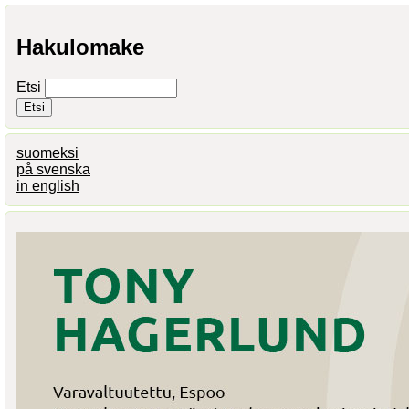
Hakulomake
Etsi
suomeksi
på svenska
in english