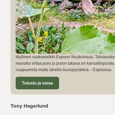
Idyllinen vuokramökki Espoon Nuuksiossa. Talviasutta
reunalla virtaa puro ja puron takana on kansallispuist
naapureista mutta lähellä bussipysäkkiä – Espoossa.
Tutustu ja varaa
Tony Hagerlund