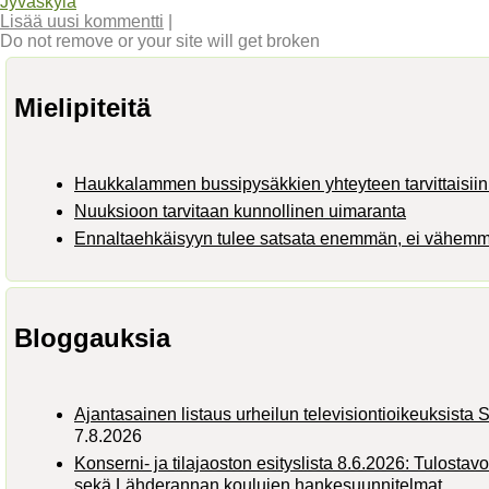
Jyväskylä
Lisää uusi kommentti
|
Do not remove or your site will get broken
Mielipiteitä
Haukkalammen bussipysäkkien yhteyteen tarvittaisiin 
Nuuksioon tarvitaan kunnollinen uimaranta
Ennaltaehkäisyyn tulee satsata enemmän, ei vähem
Bloggauksia
Ajantasainen listaus urheilun televisiontioikeuksist
7.8.2026
Konserni- ja tilajaoston esityslista 8.6.2026: Tulostav
sekä Lähderannan koulujen hankesuunnitelmat