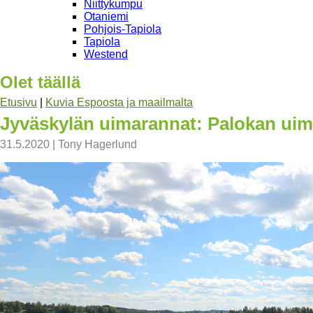
Niittykumpu
Otaniemi
Pohjois-Tapiola
Tapiola
Westend
Olet täällä
Etusivu
|
Kuvia Espoosta ja maailmalta
Jyväskylän uimarannat: Palokan uim
31.5.2020
|
Tony Hagerlund