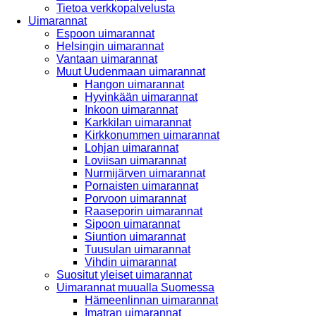
Tietoa verkkopalvelusta
Uimarannat
Espoon uimarannat
Helsingin uimarannat
Vantaan uimarannat
Muut Uudenmaan uimarannat
Hangon uimarannat
Hyvinkään uimarannat
Inkoon uimarannat
Karkkilan uimarannat
Kirkkonummen uimarannat
Lohjan uimarannat
Loviisan uimarannat
Nurmijärven uimarannat
Pornaisten uimarannat
Porvoon uimarannat
Raaseporin uimarannat
Sipoon uimarannat
Siuntion uimarannat
Tuusulan uimarannat
Vihdin uimarannat
Suositut yleiset uimarannat
Uimarannat muualla Suomessa
Hämeenlinnan uimarannat
Imatran uimarannat