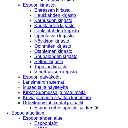
Espoon kirjastot
Entressen kirjasto
Haukilahden kirjasto
Karhusuon kirjasto
Kauklahden kirjasto
Laaksolahden kirjasto
Lippulaivan kirjasto
Nöykkiön kirjasto
Opinmäen kirjasto
Otaniemen kirjasto
Saunalahden kirjasto
Sellon kirjasto
Tapiolan kirjasto
Viherlaakson kirjasto
Espoon päiväkodit
Länsimetron asemat
Museoita ja näyttelyitä
Kirkot Suomessa ja maailmalla
Kuvia ja muuta sisältöä kunnittain
Urheilupuistot,-kentät ja -hallit
Espoon urheilupuistot ja -kentät
Espoo alueittain
Espoonlahden alue
Espoonlahti