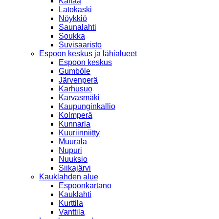
Kaitaa
Latokaski
Nöykkiö
Saunalahti
Soukka
Suvisaaristo
Espoon keskus ja lähialueet
Espoon keskus
Gumböle
Järvenperä
Karhusuo
Karvasmäki
Kaupunginkallio
Kolmperä
Kunnarla
Kuuriinniitty
Muurala
Nupuri
Nuuksio
Siikajärvi
Kauklahden alue
Espoonkartano
Kauklahti
Kurttila
Vanttila