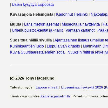
|
Usein kysyttyä Espoosta
Kuvasarjoja Helsingistä
|
Kadonnut Helsinki
|
Näköalapa
Muuta
|
Länsimetron asemat
|
Museoita ja näyttelyitä
|
Pä
|
Urheilupuistot,-kentät ja -hallit
|
Vantaan kartanot
|
Pääka
Suosittua näillä sivuilla
|
Ajantasainen listaus urheilun te
Kuninkaantien lukio
|
Lippulaivan kirjasto
|
Matinkylän uim
Kuvia Suursaaresta ennen sotia
|
Nuuksin reitit ja retkeil
(c) 2026 Tony Hagerlund
Tutustu myös
|
Espoon vihreät
|
Eroseminaari syksyllä 2026 (K
Tämä sivusto pyörii
Xetnetin palvelimilla
. Palvelu on hyvää, jote