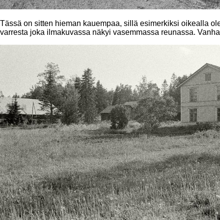
Tässä on sitten hieman kauempaa, sillä esimerkiksi oikealla ol
varresta joka ilmakuvassa näkyi vasemmassa reunassa. Vanha 