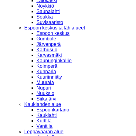
Latokaski
Nöykkiö
Saunalahti
Soukka
Suvisaaristo
Espoon keskus ja lähialueet
Espoon keskus
Gumböle
Järvenperä
Karhusuo
Karvasmäki
Kaupunginkallio
Kolmperä
Kunnarla
Kuuriinniitty
Muurala
Nupuri
Nuuksio
Siikajärvi
Kauklahden alue
Espoonkartano
Kauklahti
Kurttila
Vanttila
Leppävaaran alue