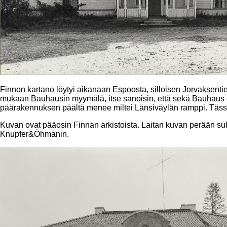
Finnon kartano löytyi aikanaan Espoosta, silloisen Jorvaksenti
mukaan Bauhausin myymälä, itse sanoisin, että sekä Bauhaus e
päärakennuksen päältä menee miltei Länsiväylän ramppi. Tässä 
Kuvan ovat pääosin Finnan arkistoista. Laitan kuvan perään su
Knupfer&Öhmanin.