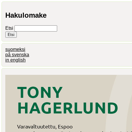
Hakulomake
Etsi
suomeksi
på svenska
in english