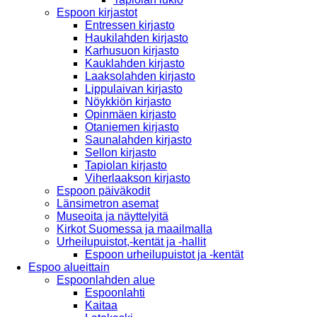
Espoon kirjastot
Entressen kirjasto
Haukilahden kirjasto
Karhusuon kirjasto
Kauklahden kirjasto
Laaksolahden kirjasto
Lippulaivan kirjasto
Nöykkiön kirjasto
Opinmäen kirjasto
Otaniemen kirjasto
Saunalahden kirjasto
Sellon kirjasto
Tapiolan kirjasto
Viherlaakson kirjasto
Espoon päiväkodit
Länsimetron asemat
Museoita ja näyttelyitä
Kirkot Suomessa ja maailmalla
Urheilupuistot,-kentät ja -hallit
Espoon urheilupuistot ja -kentät
Espoo alueittain
Espoonlahden alue
Espoonlahti
Kaitaa