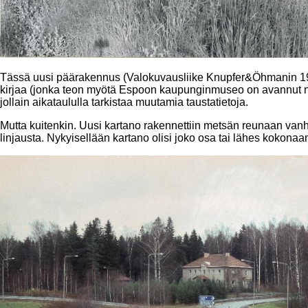
Tässä uusi päärakennus (Valokuvausliike Knupfer&Öhmanin 1968
kirjaa (jonka teon myötä Espoon kaupunginmuseo on avannut näit
jollain aikataululla tarkistaa muutamia taustatietoja.
Mutta kuitenkin. Uusi kartano rakennettiin metsän reunaan van
linjausta. Nykyisellään kartano olisi joko osa tai lähes kokona