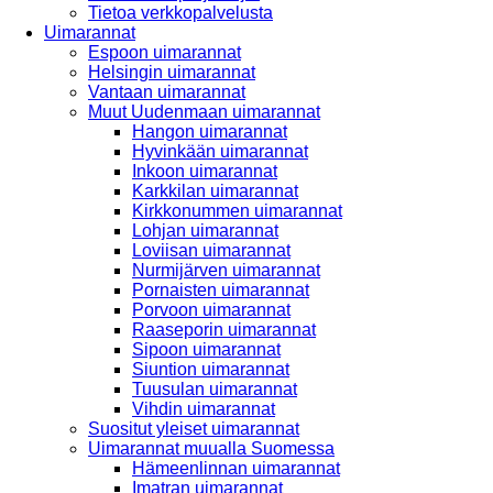
Tietoa verkkopalvelusta
Uimarannat
Espoon uimarannat
Helsingin uimarannat
Vantaan uimarannat
Muut Uudenmaan uimarannat
Hangon uimarannat
Hyvinkään uimarannat
Inkoon uimarannat
Karkkilan uimarannat
Kirkkonummen uimarannat
Lohjan uimarannat
Loviisan uimarannat
Nurmijärven uimarannat
Pornaisten uimarannat
Porvoon uimarannat
Raaseporin uimarannat
Sipoon uimarannat
Siuntion uimarannat
Tuusulan uimarannat
Vihdin uimarannat
Suositut yleiset uimarannat
Uimarannat muualla Suomessa
Hämeenlinnan uimarannat
Imatran uimarannat