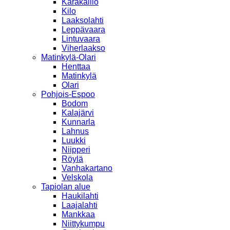
Karakallio
Kilo
Laaksolahti
Leppävaara
Lintuvaara
Viherlaakso
Matinkylä-Olari
Henttaa
Matinkylä
Olari
Pohjois-Espoo
Bodom
Kalajärvi
Kunnarla
Lahnus
Luukki
Niipperi
Röylä
Vanhakartano
Velskola
Tapiolan alue
Haukilahti
Laajalahti
Mankkaa
Niittykumpu