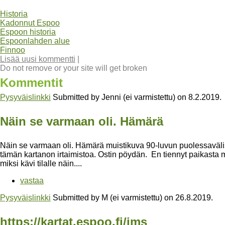
Historia
Kadonnut Espoo
Espoon historia
Espoonlahden alue
Finnoo
Lisää uusi kommentti
|
Do not remove or your site will get broken
Kommentit
Pysyväislinkki
Submitted by
Jenni (ei varmistettu)
on
8.2.2019
.
Näin se varmaan oli. Hämärä
Näin se varmaan oli. Hämärä muistikuva 90-luvun puolessaväli
tämän kartanon irtaimistoa. Ostin pöydän. En tiennyt paikasta mit
miksi kävi tilalle näin....
vastaa
Pysyväislinkki
Submitted by
M (ei varmistettu)
on
26.8.2019
.
https://kartat.espoo.fi/ims