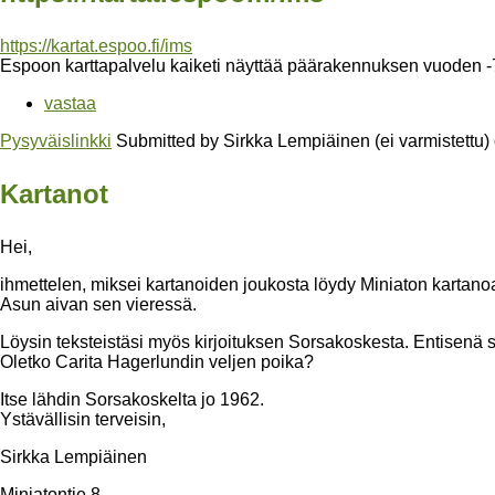
https://kartat.espoo.fi/ims
Espoon karttapalvelu kaiketi näyttää päärakennuksen vuoden -
vastaa
Pysyväislinkki
Submitted by
Sirkka Lempiäinen (ei varmistettu)
Kartanot
Hei,
ihmettelen, miksei kartanoiden joukosta löydy Miniaton kartano
Asun aivan sen vieressä.
Löysin teksteistäsi myös kirjoituksen Sorsakoskesta. Entisenä 
Oletko Carita Hagerlundin veljen poika?
Itse lähdin Sorsakoskelta jo 1962.
Ystävällisin terveisin,
Sirkka Lempiäinen
Miniatontie 8