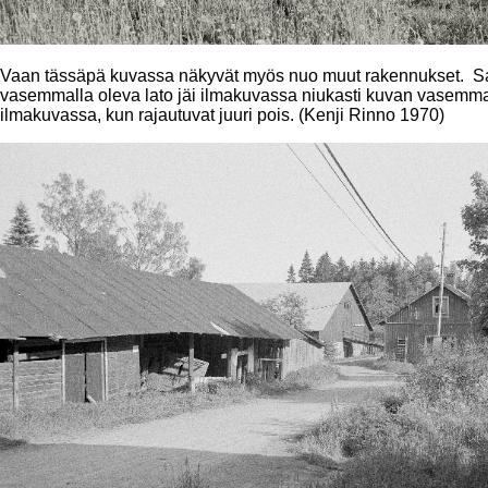
Vaan tässäpä kuvassa näkyvät myös nuo muut rakennukset. Sanois
vasemmalla oleva lato jäi ilmakuvassa niukasti kuvan vasemma
ilmakuvassa, kun rajautuvat juuri pois. (Kenji Rinno 1970)