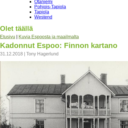
Otaniemi
Pohjois-Tapiola
Tapiola
Westend
Olet täällä
Etusivu
|
Kuvia Espoosta ja maailmalta
Kadonnut Espoo: Finnon kartano
31.12.2018
|
Tony Hagerlund