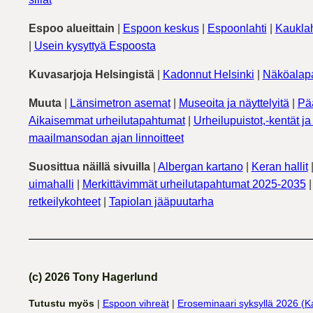
Espoo alueittain
|
Espoon keskus
|
Espoonlahti
|
Kauklah
|
Usein kysyttyä Espoosta
Kuvasarjoja Helsingistä
|
Kadonnut Helsinki
|
Näköalapa
Muuta
|
Länsimetron asemat
|
Museoita ja näyttelyitä
|
Pä
Aikaisemmat urheilutapahtumat
|
Urheilupuistot,-kentät ja 
maailmansodan ajan linnoitteet
Suosittua näillä sivuilla
|
Albergan kartano
|
Keran hallit
uimahalli
|
Merkittävimmät urheilutapahtumat 2025-2035
retkeilykohteet
|
Tapiolan jääpuutarha
(c) 2026 Tony Hagerlund
Tutustu myös
|
Espoon vihreät
|
Eroseminaari syksyllä 2026 (K