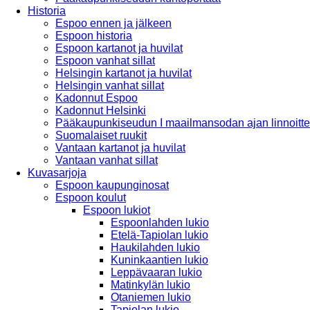
Historia
Espoo ennen ja jälkeen
Espoon historia
Espoon kartanot ja huvilat
Espoon vanhat sillat
Helsingin kartanot ja huvilat
Helsingin vanhat sillat
Kadonnut Espoo
Kadonnut Helsinki
Pääkaupunkiseudun I maailmansodan ajan linnoitte
Suomalaiset ruukit
Vantaan kartanot ja huvilat
Vantaan vanhat sillat
Kuvasarjoja
Espoon kaupunginosat
Espoon koulut
Espoon lukiot
Espoonlahden lukio
Etelä-Tapiolan lukio
Haukilahden lukio
Kuninkaantien lukio
Leppävaaran lukio
Matinkylän lukio
Otaniemen lukio
Tapiolan lukio