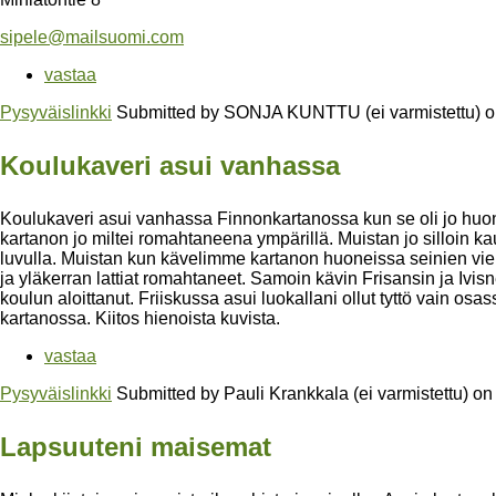
sipele@mailsuomi.com
vastaa
Pysyväislinkki
Submitted by
SONJA KUNTTU (ei varmistettu)
o
Koulukaveri asui vanhassa
Koulukaveri asui vanhassa Finnonkartanossa kun se oli jo hu
kartanon jo miltei romahtaneena ympärillä. Muistan jo silloin ka
luvulla. Muistan kun kävelimme kartanon huoneissa seinien vieru
ja yläkerran lattiat romahtaneet. Samoin kävin Frisansin ja Ivis
koulun aloittanut. Friiskussa asui luokallani ollut tyttö vain osas
kartanossa. Kiitos hienoista kuvista.
vastaa
Pysyväislinkki
Submitted by
Pauli Krankkala (ei varmistettu)
o
Lapsuuteni maisemat