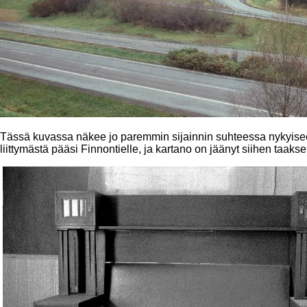
Tässä kuvassa näkee jo paremmin sijainnin suhteessa nykyisee
liittymästä pääsi Finnontielle, ja kartano on jäänyt siihen taakse