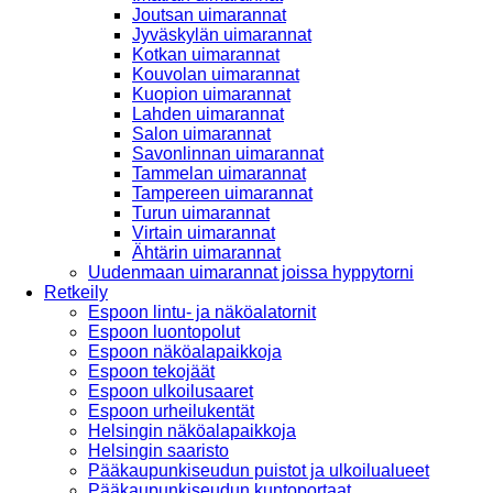
Joutsan uimarannat
Jyväskylän uimarannat
Kotkan uimarannat
Kouvolan uimarannat
Kuopion uimarannat
Lahden uimarannat
Salon uimarannat
Savonlinnan uimarannat
Tammelan uimarannat
Tampereen uimarannat
Turun uimarannat
Virtain uimarannat
Ähtärin uimarannat
Uudenmaan uimarannat joissa hyppytorni
Retkeily
Espoon lintu- ja näköalatornit
Espoon luontopolut
Espoon näköalapaikkoja
Espoon tekojäät
Espoon ulkoilusaaret
Espoon urheilukentät
Helsingin näköalapaikkoja
Helsingin saaristo
Pääkaupunkiseudun puistot ja ulkoilualueet
Pääkaupunkiseudun kuntoportaat