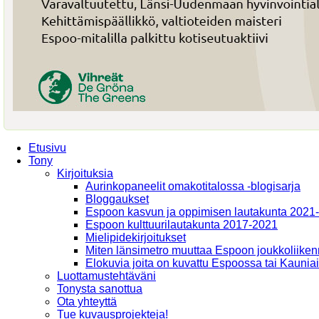
Etusivu
Tony
Kirjoituksia
Aurinkopaneelit omakotitalossa -blogisarja
Bloggaukset
Espoon kasvun ja oppimisen lautakunta 2021
Espoon kulttuurilautakunta 2017-2021
Mielipidekirjoitukset
Miten länsimetro muuttaa Espoon joukkoliiken
Elokuvia joita on kuvattu Espoossa tai Kaunia
Luottamustehtäväni
Tonysta sanottua
Ota yhteyttä
Tue kuvausprojekteja!