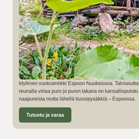
Idyllinen vuokramökki Espoon Nuuksiossa. Talviasutta
reunalla virtaa puro ja puron takana on kansallispuist
naapureista mutta lähellä bussipysäkkiä – Espoossa.
Tutustu ja varaa