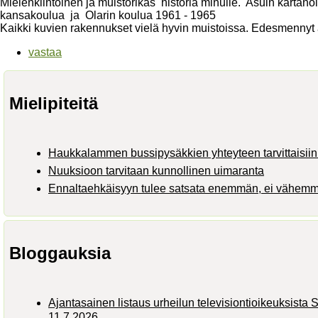
Mielenkiintoinen ja muistorikas historia minulle. Asuin kartano
kansakoulua ja Olarin koulua 1961 - 1965
Kaikki kuvien rakennukset vielä hyvin muistoissa. Edesmennyt ä
vastaa
Mielipiteitä
Haukkalammen bussipysäkkien yhteyteen tarvittaisiin 
Nuuksioon tarvitaan kunnollinen uimaranta
Ennaltaehkäisyyn tulee satsata enemmän, ei vähem
Bloggauksia
Ajantasainen listaus urheilun televisiontioikeuksist
11.7.2026