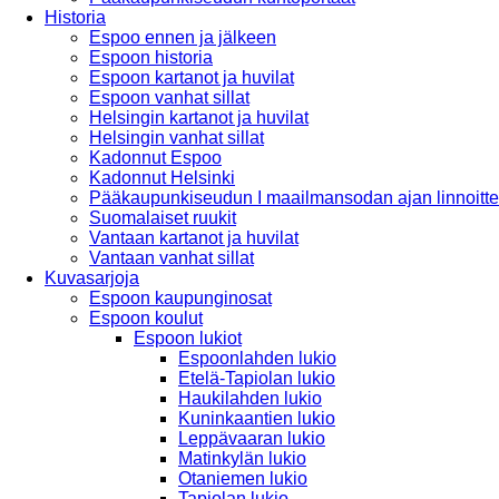
Historia
Espoo ennen ja jälkeen
Espoon historia
Espoon kartanot ja huvilat
Espoon vanhat sillat
Helsingin kartanot ja huvilat
Helsingin vanhat sillat
Kadonnut Espoo
Kadonnut Helsinki
Pääkaupunkiseudun I maailmansodan ajan linnoitte
Suomalaiset ruukit
Vantaan kartanot ja huvilat
Vantaan vanhat sillat
Kuvasarjoja
Espoon kaupunginosat
Espoon koulut
Espoon lukiot
Espoonlahden lukio
Etelä-Tapiolan lukio
Haukilahden lukio
Kuninkaantien lukio
Leppävaaran lukio
Matinkylän lukio
Otaniemen lukio
Tapiolan lukio