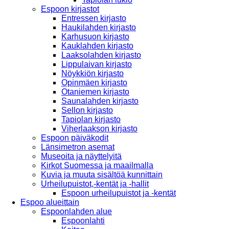
Espoon kirjastot
Entressen kirjasto
Haukilahden kirjasto
Karhusuon kirjasto
Kauklahden kirjasto
Laaksolahden kirjasto
Lippulaivan kirjasto
Nöykkiön kirjasto
Opinmäen kirjasto
Otaniemen kirjasto
Saunalahden kirjasto
Sellon kirjasto
Tapiolan kirjasto
Viherlaakson kirjasto
Espoon päiväkodit
Länsimetron asemat
Museoita ja näyttelyitä
Kirkot Suomessa ja maailmalla
Kuvia ja muuta sisältöä kunnittain
Urheilupuistot,-kentät ja -hallit
Espoon urheilupuistot ja -kentät
Espoo alueittain
Espoonlahden alue
Espoonlahti