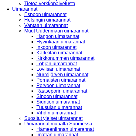
Tietoa verkkopalvelusta
Uimarannat
Espoon uimarannat
Helsingin uimarannat
Vantaan uimarannat
Muut Uudenmaan uimarannat
Hangon uimarannat
Hyvinkään uimarannat
Inkoon uimarannat
Karkkilan uimarannat
Kirkkonummen uimarannat
Lohjan uimarannat
Loviisan uimarannat
Nurmijärven uimarannat
Pornaisten uimarannat
Porvoon uimarannat
Raaseporin uimarannat
Sipoon uimarannat
Siuntion uimarannat
Tuusulan uimarannat
Vihdin uimarannat
Suositut yleiset uimarannat
Uimarannat muualla Suomessa
Hämeenlinnan uimarannat
Imatran uimarannat