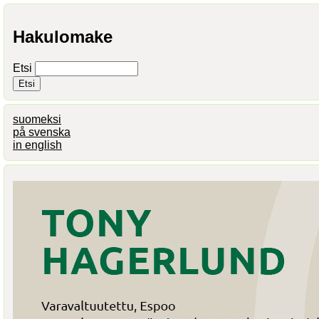
Hakulomake
Etsi
suomeksi
på svenska
in english