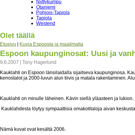
Niittykumpu
Otaniemi
Pohjois-Tapiola
Tapiola
Westend
Olet täällä
Etusivu
|
Kuvia Espoosta ja maailmalta
Espoon kaupunginosat: Uusi ja vanh
9.6.2007
|
Tony Hagerlund
Kauklahti on Espoon länsilaidalla sijaitseva kaupunginosa. K
kerrostalot ja 2000-luvun alun tiivis ja matala rakentaminen. Alu
Kauklahti on minulle läheinen. Kävin siellä yläasteen ja lukion
Kauklahdesta löytyy sympaattisia omakotitaloja aivan keskusta
Nämä kuvat ovat kesältä 2006.