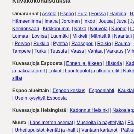
Kuvakokonaisuuksia
Uimarannat
|
Askola
|
Espoo
|
Eura
|
Forssa
|
Hamina
|
H
Hämeenlinna
|
Imatra
|
Joroinen
|
Inkoo
|
Joutsa
|
Juva
|
J
Kemiönsaari
|
Kirkkonummi
|
Kotka
|
Kouvola
|
Kuopio
|
L
Loimaa
|
Loviisa
|
Luumäki
|
Mikkeli
|
Mäntsälä
|
Naantali
|
Porvoo
|
Pukkila
|
Pyhtää
|
Raasepori
|
Raisio
|
Rauma
|
Tampere
|
Turku
|
Tuusula
|
Vaasa
|
Vantaa
|
Varkaus
|
Vih
Kuvasarjoja Espoosta
|
Ennen ja jälkeen
|
Historia
|
Kad
ja näköalatornit
|
Lukiot
|
Luontopolut ja ulkoilureitit
|
Näkö
sillat
Espoo alueittain
|
Espoon keskus
|
Espoonlahti
|
Kauklah
|
Usein kysyttyä Espoosta
Kuvasarjoja Helsingistä
|
Kadonnut Helsinki
|
Näköalapa
Muuta
|
Länsimetron asemat
|
Museoita ja näyttelyitä
|
Pä
|
Urheilupuistot,-kentät ja -hallit
|
Vantaan kartanot
|
Pääka