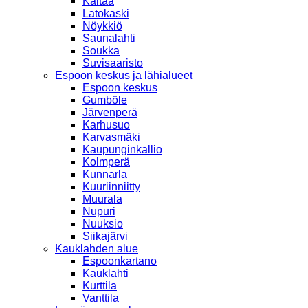
Kaitaa
Latokaski
Nöykkiö
Saunalahti
Soukka
Suvisaaristo
Espoon keskus ja lähialueet
Espoon keskus
Gumböle
Järvenperä
Karhusuo
Karvasmäki
Kaupunginkallio
Kolmperä
Kunnarla
Kuuriinniitty
Muurala
Nupuri
Nuuksio
Siikajärvi
Kauklahden alue
Espoonkartano
Kauklahti
Kurttila
Vanttila