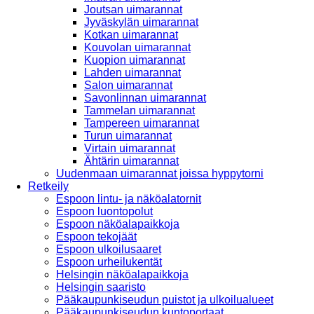
Joutsan uimarannat
Jyväskylän uimarannat
Kotkan uimarannat
Kouvolan uimarannat
Kuopion uimarannat
Lahden uimarannat
Salon uimarannat
Savonlinnan uimarannat
Tammelan uimarannat
Tampereen uimarannat
Turun uimarannat
Virtain uimarannat
Ähtärin uimarannat
Uudenmaan uimarannat joissa hyppytorni
Retkeily
Espoon lintu- ja näköalatornit
Espoon luontopolut
Espoon näköalapaikkoja
Espoon tekojäät
Espoon ulkoilusaaret
Espoon urheilukentät
Helsingin näköalapaikkoja
Helsingin saaristo
Pääkaupunkiseudun puistot ja ulkoilualueet
Pääkaupunkiseudun kuntoportaat