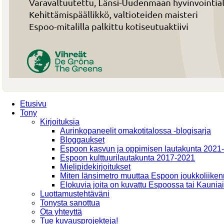
Etusivu
Tony
Kirjoituksia
Aurinkopaneelit omakotitalossa -blogisarja
Bloggaukset
Espoon kasvun ja oppimisen lautakunta 2021
Espoon kulttuurilautakunta 2017-2021
Mielipidekirjoitukset
Miten länsimetro muuttaa Espoon joukkoliiken
Elokuvia joita on kuvattu Espoossa tai Kaunia
Luottamustehtäväni
Tonysta sanottua
Ota yhteyttä
Tue kuvausprojekteja!