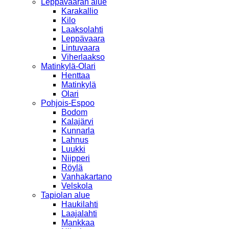
Leppävaaran alue
Karakallio
Kilo
Laaksolahti
Leppävaara
Lintuvaara
Viherlaakso
Matinkylä-Olari
Henttaa
Matinkylä
Olari
Pohjois-Espoo
Bodom
Kalajärvi
Kunnarla
Lahnus
Luukki
Niipperi
Röylä
Vanhakartano
Velskola
Tapiolan alue
Haukilahti
Laajalahti
Mankkaa