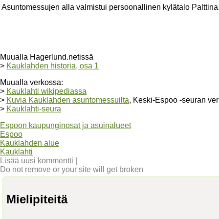
Asuntomessujen alla valmistui persoonallinen kylätalo Palttina
Muualla Hagerlund.netissä
>
Kauklahden historia, osa 1
Muualla verkossa:
>
Kauklahti wikipediassa
>
Kuvia Kauklahden asuntomessuilta
, Keski-Espoo -seuran ver
>
Kauklahti-seura
Espoon kaupunginosat ja asuinalueet
Espoo
Kauklahden alue
Kauklahti
Lisää uusi kommentti
|
Do not remove or your site will get broken
Mielipiteitä