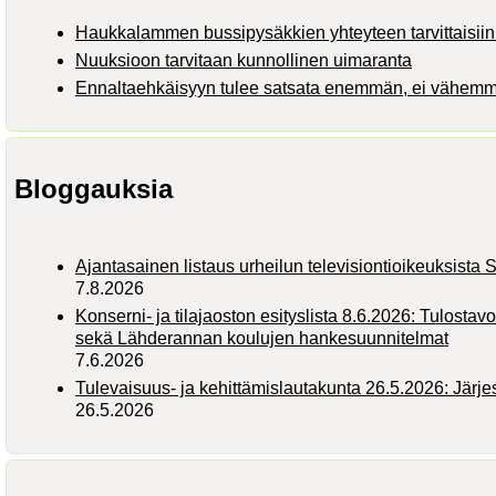
Haukkalammen bussipysäkkien yhteyteen tarvittaisiin 
Nuuksioon tarvitaan kunnollinen uimaranta
Ennaltaehkäisyyn tulee satsata enemmän, ei vähem
Bloggauksia
Ajantasainen listaus urheilun televisiontioikeuksist
7.8.2026
Konserni- ja tilajaoston esityslista 8.6.2026: Tulostav
sekä Lähderannan koulujen hankesuunnitelmat
7.6.2026
Tulevaisuus- ja kehittämislautakunta 26.5.2026: Järj
26.5.2026