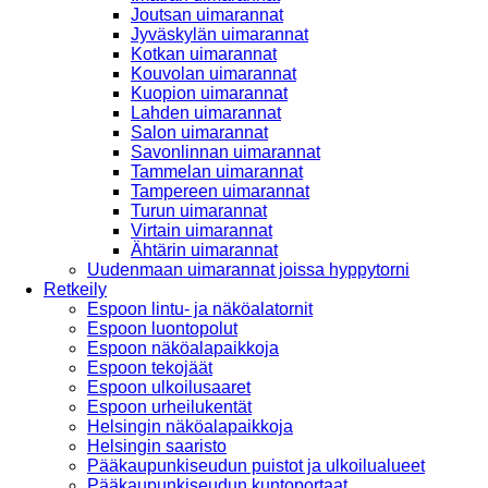
Joutsan uimarannat
Jyväskylän uimarannat
Kotkan uimarannat
Kouvolan uimarannat
Kuopion uimarannat
Lahden uimarannat
Salon uimarannat
Savonlinnan uimarannat
Tammelan uimarannat
Tampereen uimarannat
Turun uimarannat
Virtain uimarannat
Ähtärin uimarannat
Uudenmaan uimarannat joissa hyppytorni
Retkeily
Espoon lintu- ja näköalatornit
Espoon luontopolut
Espoon näköalapaikkoja
Espoon tekojäät
Espoon ulkoilusaaret
Espoon urheilukentät
Helsingin näköalapaikkoja
Helsingin saaristo
Pääkaupunkiseudun puistot ja ulkoilualueet
Pääkaupunkiseudun kuntoportaat