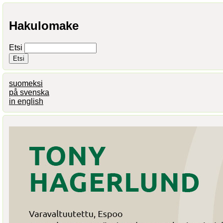
Hakulomake
Etsi
suomeksi
på svenska
in english