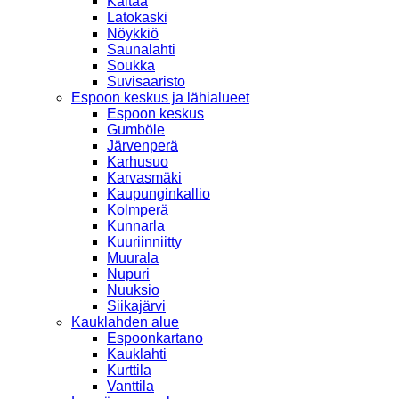
Kaitaa
Latokaski
Nöykkiö
Saunalahti
Soukka
Suvisaaristo
Espoon keskus ja lähialueet
Espoon keskus
Gumböle
Järvenperä
Karhusuo
Karvasmäki
Kaupunginkallio
Kolmperä
Kunnarla
Kuuriinniitty
Muurala
Nupuri
Nuuksio
Siikajärvi
Kauklahden alue
Espoonkartano
Kauklahti
Kurttila
Vanttila