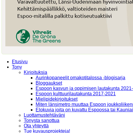
Etusivu
Tony
Kirjoituksia
Aurinkopaneelit omakotitalossa -blogisarja
Bloggaukset
Espoon kasvun ja oppimisen lautakunta 2021
Espoon kulttuurilautakunta 2017-2021
Mielipidekirjoitukset
Miten länsimetro muuttaa Espoon joukkoliiken
Elokuvia joita on kuvattu Espoossa tai Kaunia
Luottamustehtäväni
Tonysta sanottua
Ota yhteyttä
Tue kuvausprojekteja!