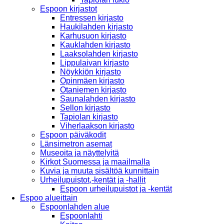
Espoon kirjastot
Entressen kirjasto
Haukilahden kirjasto
Karhusuon kirjasto
Kauklahden kirjasto
Laaksolahden kirjasto
Lippulaivan kirjasto
Nöykkiön kirjasto
Opinmäen kirjasto
Otaniemen kirjasto
Saunalahden kirjasto
Sellon kirjasto
Tapiolan kirjasto
Viherlaakson kirjasto
Espoon päiväkodit
Länsimetron asemat
Museoita ja näyttelyitä
Kirkot Suomessa ja maailmalla
Kuvia ja muuta sisältöä kunnittain
Urheilupuistot,-kentät ja -hallit
Espoon urheilupuistot ja -kentät
Espoo alueittain
Espoonlahden alue
Espoonlahti