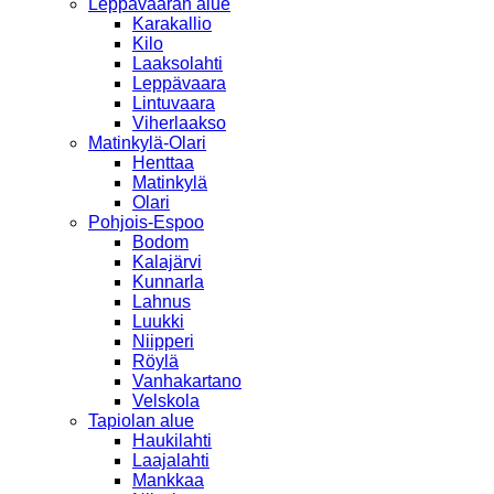
Leppävaaran alue
Karakallio
Kilo
Laaksolahti
Leppävaara
Lintuvaara
Viherlaakso
Matinkylä-Olari
Henttaa
Matinkylä
Olari
Pohjois-Espoo
Bodom
Kalajärvi
Kunnarla
Lahnus
Luukki
Niipperi
Röylä
Vanhakartano
Velskola
Tapiolan alue
Haukilahti
Laajalahti
Mankkaa