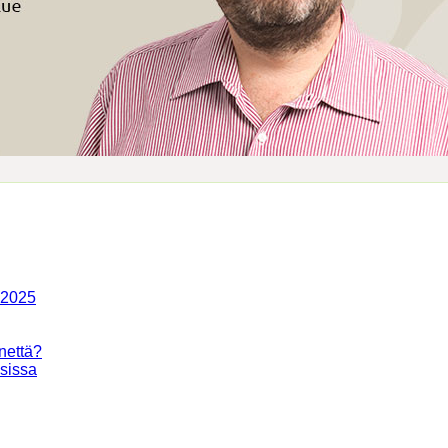
-2025
nettä?
isissa