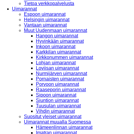
Tietoa verkkopalvelusta
Uimarannat
Espoon uimarannat
Helsingin uimarannat
Vantaan uimarannat
Muut Uudenmaan uimarannat
Hangon uimarannat
Hyvinkään uimarannat
Inkoon uimarannat
Karkkilan uimarannat
Kirkkonummen uimarannat
Lohjan uimarannat
Loviisan uimarannat
Nurmijärven uimarannat
Pornaisten uimarannat
Porvoon uimarannat
Raaseporin uimarannat
Sipoon uimarannat
Siuntion uimarannat
Tuusulan uimarannat
Vihdin uimarannat
Suositut yleiset uimarannat
Uimarannat muualla Suomessa
Hämeenlinnan uimarannat
Imatran uimarannat