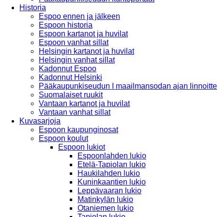
Historia
Espoo ennen ja jälkeen
Espoon historia
Espoon kartanot ja huvilat
Espoon vanhat sillat
Helsingin kartanot ja huvilat
Helsingin vanhat sillat
Kadonnut Espoo
Kadonnut Helsinki
Pääkaupunkiseudun I maailmansodan ajan linnoitte
Suomalaiset ruukit
Vantaan kartanot ja huvilat
Vantaan vanhat sillat
Kuvasarjoja
Espoon kaupunginosat
Espoon koulut
Espoon lukiot
Espoonlahden lukio
Etelä-Tapiolan lukio
Haukilahden lukio
Kuninkaantien lukio
Leppävaaran lukio
Matinkylän lukio
Otaniemen lukio
Tapiolan lukio