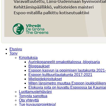
Etusivu
Tony
Kirjoituksia
Aurinkopaneelit omakotitalossa -blogisarja
Bloggaukset
Espoon kasvun ja oppimisen lautakunta 2021
Espoon kulttuurilautakunta 2017-2021
Mielipidekirjoitukset
Miten länsimetro muuttaa Espoon joukkoliiken
Elokuvia joita on kuvattu Espoossa tai Kaunia
Luottamustehtäväni
Tonysta sanottua
Ota yhteyttä
Tue kuvausprojekteja!