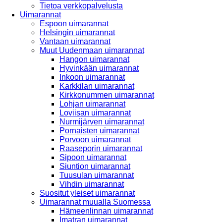
Tietoa verkkopalvelusta
Uimarannat
Espoon uimarannat
Helsingin uimarannat
Vantaan uimarannat
Muut Uudenmaan uimarannat
Hangon uimarannat
Hyvinkään uimarannat
Inkoon uimarannat
Karkkilan uimarannat
Kirkkonummen uimarannat
Lohjan uimarannat
Loviisan uimarannat
Nurmijärven uimarannat
Pornaisten uimarannat
Porvoon uimarannat
Raaseporin uimarannat
Sipoon uimarannat
Siuntion uimarannat
Tuusulan uimarannat
Vihdin uimarannat
Suositut yleiset uimarannat
Uimarannat muualla Suomessa
Hämeenlinnan uimarannat
Imatran uimarannat