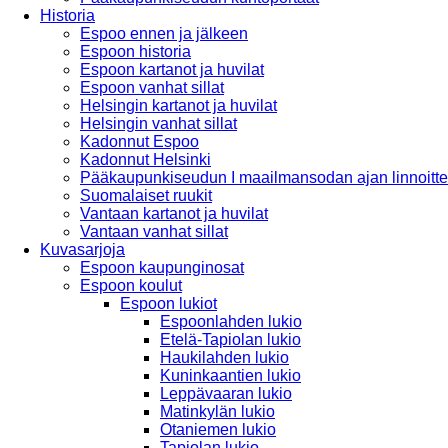
Historia
Espoo ennen ja jälkeen
Espoon historia
Espoon kartanot ja huvilat
Espoon vanhat sillat
Helsingin kartanot ja huvilat
Helsingin vanhat sillat
Kadonnut Espoo
Kadonnut Helsinki
Pääkaupunkiseudun I maailmansodan ajan linnoitte
Suomalaiset ruukit
Vantaan kartanot ja huvilat
Vantaan vanhat sillat
Kuvasarjoja
Espoon kaupunginosat
Espoon koulut
Espoon lukiot
Espoonlahden lukio
Etelä-Tapiolan lukio
Haukilahden lukio
Kuninkaantien lukio
Leppävaaran lukio
Matinkylän lukio
Otaniemen lukio
Tapiolan lukio