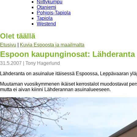
Niittykumpu
Otaniemi
Pohjois-Tapiola
Tapiola
Westend
Olet täällä
Etusivu
|
Kuvia Espoosta ja maailmalta
Espoon kaupunginosat: Lähderanta
31.5.2007
|
Tony Hagerlund
Lähderanta on asuinalue itäisessä Espoossa, Leppävaaran yläpu
Muutaman vuosikymmenen ikäiset kerrostalot muodostavat perso
mutta ei aivan kiinni Lähderannan asuinalueeseen.