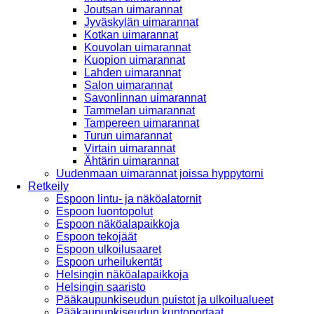
Joutsan uimarannat
Jyväskylän uimarannat
Kotkan uimarannat
Kouvolan uimarannat
Kuopion uimarannat
Lahden uimarannat
Salon uimarannat
Savonlinnan uimarannat
Tammelan uimarannat
Tampereen uimarannat
Turun uimarannat
Virtain uimarannat
Ähtärin uimarannat
Uudenmaan uimarannat joissa hyppytorni
Retkeily
Espoon lintu- ja näköalatornit
Espoon luontopolut
Espoon näköalapaikkoja
Espoon tekojäät
Espoon ulkoilusaaret
Espoon urheilukentät
Helsingin näköalapaikkoja
Helsingin saaristo
Pääkaupunkiseudun puistot ja ulkoilualueet
Pääkaupunkiseudun kuntoportaat