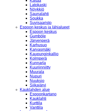
Kaitaa
Latokaski
Nöykkiö
Saunalahti
Soukka
Suvisaaristo
Espoon keskus ja lähialueet
Espoon keskus
Gumböle
Järvenperä
Karhusuo
Karvasmäki
Kaupunginkallio
Kolmperä
Kunnarla
Kuuriinniitty
Muurala
Nupuri
Nuuksio
Siikajärvi
Kauklahden alue
Espoonkartano
Kauklahti
Kurttila
Vanttila