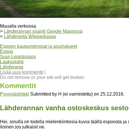
Muualla verkossa
>
Lähderannan sijainti Google Mapsissä
>
Lähderanta Wikipediassa
Espoon kaupunginosat ja asuinalueet
Espoo
Suur-Leppävaara
Laaksolahti
Lähderanta
Lisää uusi kommentti
|
Do not remove or your site will get broken
Kommentit
Pysyväislinkki
Submitted by
H (ei varmistettu)
on
25.12.2016
.
Lähderannan vanha ostoskeskus sesto
Hei, sinulla on todella mielenkiintoisia kuvia täällä espoosta ja se
iloinen jos julkaisit ne.