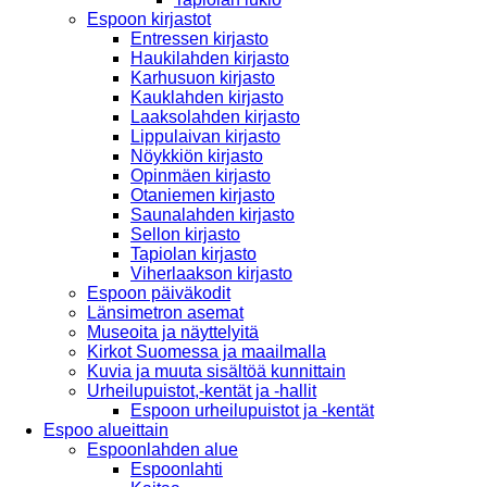
Espoon kirjastot
Entressen kirjasto
Haukilahden kirjasto
Karhusuon kirjasto
Kauklahden kirjasto
Laaksolahden kirjasto
Lippulaivan kirjasto
Nöykkiön kirjasto
Opinmäen kirjasto
Otaniemen kirjasto
Saunalahden kirjasto
Sellon kirjasto
Tapiolan kirjasto
Viherlaakson kirjasto
Espoon päiväkodit
Länsimetron asemat
Museoita ja näyttelyitä
Kirkot Suomessa ja maailmalla
Kuvia ja muuta sisältöä kunnittain
Urheilupuistot,-kentät ja -hallit
Espoon urheilupuistot ja -kentät
Espoo alueittain
Espoonlahden alue
Espoonlahti