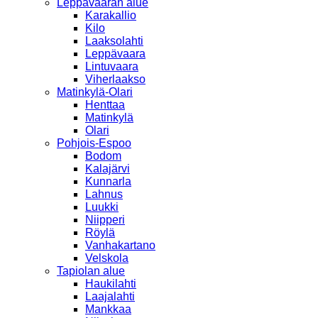
Leppävaaran alue
Karakallio
Kilo
Laaksolahti
Leppävaara
Lintuvaara
Viherlaakso
Matinkylä-Olari
Henttaa
Matinkylä
Olari
Pohjois-Espoo
Bodom
Kalajärvi
Kunnarla
Lahnus
Luukki
Niipperi
Röylä
Vanhakartano
Velskola
Tapiolan alue
Haukilahti
Laajalahti
Mankkaa