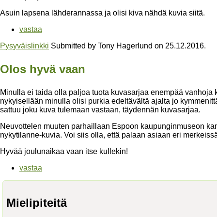
Asuin lapsena lähderannassa ja olisi kiva nähdä kuvia siitä.
vastaa
Pysyväislinkki
Submitted by
Tony Hagerlund
on
25.12.2016
.
Olos hyvä vaan
Minulla ei taida olla paljoa tuota kuvasarjaa enempää vanhoja 
nykyisellään minulla olisi purkia edeltävältä ajalta jo kymmeni
sattuu joku kuva tulemaan vastaan, täydennän kuvasarjaa.
Neuvottelen muuten parhaillaan Espoon kaupunginmuseon kanssa 
nykytilanne-kuvia. Voi siis olla, että palaan asiaan eri merkeiss
Hyvää joulunaikaa vaan itse kullekin!
vastaa
Mielipiteitä