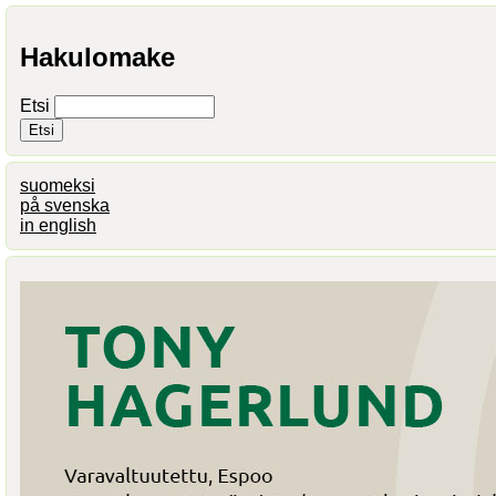
Hakulomake
Etsi
suomeksi
på svenska
in english