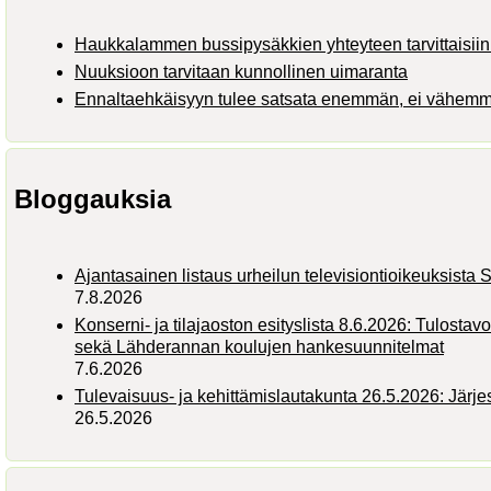
Haukkalammen bussipysäkkien yhteyteen tarvittaisiin 
Nuuksioon tarvitaan kunnollinen uimaranta
Ennaltaehkäisyyn tulee satsata enemmän, ei vähem
Bloggauksia
Ajantasainen listaus urheilun televisiontioikeuksist
7.8.2026
Konserni- ja tilajaoston esityslista 8.6.2026: Tulostav
sekä Lähderannan koulujen hankesuunnitelmat
7.6.2026
Tulevaisuus- ja kehittämislautakunta 26.5.2026: Järj
26.5.2026