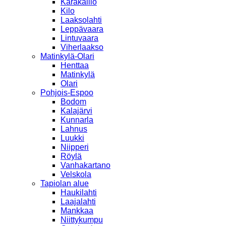
Karakallio
Kilo
Laaksolahti
Leppävaara
Lintuvaara
Viherlaakso
Matinkylä-Olari
Henttaa
Matinkylä
Olari
Pohjois-Espoo
Bodom
Kalajärvi
Kunnarla
Lahnus
Luukki
Niipperi
Röylä
Vanhakartano
Velskola
Tapiolan alue
Haukilahti
Laajalahti
Mankkaa
Niittykumpu