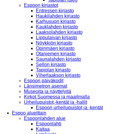
Espoon kirjastot
Entressen kirjasto
Haukilahden kirjasto
Karhusuon kirjasto
Kauklahden kirjasto
Laaksolahden kirjasto
Lippulaivan kirjasto
Nöykkiön kirjasto
Opinmäen kirjasto
Otaniemen kirjasto
Saunalahden kirjasto
Sellon kirjasto
Tapiolan kirjasto
Viherlaakson kirjasto
Espoon päiväkodit
Länsimetron asemat
Museoita ja näyttelyitä
Kirkot Suomessa ja maailmalla
Urheilupuistot,-kentät ja -hallit
Espoon urheilupuistot ja -kentät
Espoo alueittain
Espoonlahden alue
Espoonlahti
Kaitaa