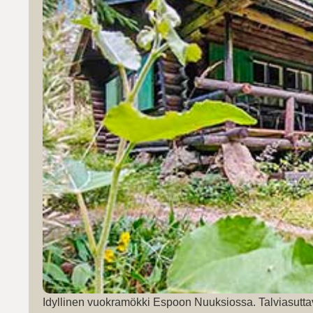
Idyllinen vuokramökki Espoon Nuuksiossa. Talviasutta