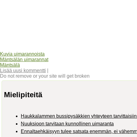
Kuvia uimarannoista
Mäntsälän uimarannat
Mäntsälä
Lisää uusi kommentti
|
Do not remove or your site will get broken
Mielipiteitä
Haukkalammen bussipysäkkien yhteyteen tarvittaisiin 
Nuuksioon tarvitaan kunnollinen uimaranta
Ennaltaehkäisyyn tulee satsata enemmän, ei vähem