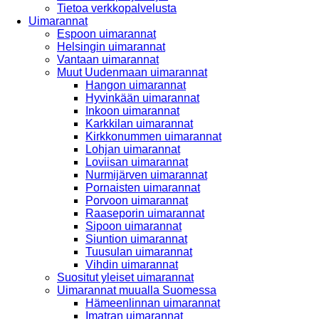
Tietoa verkkopalvelusta
Uimarannat
Espoon uimarannat
Helsingin uimarannat
Vantaan uimarannat
Muut Uudenmaan uimarannat
Hangon uimarannat
Hyvinkään uimarannat
Inkoon uimarannat
Karkkilan uimarannat
Kirkkonummen uimarannat
Lohjan uimarannat
Loviisan uimarannat
Nurmijärven uimarannat
Pornaisten uimarannat
Porvoon uimarannat
Raaseporin uimarannat
Sipoon uimarannat
Siuntion uimarannat
Tuusulan uimarannat
Vihdin uimarannat
Suositut yleiset uimarannat
Uimarannat muualla Suomessa
Hämeenlinnan uimarannat
Imatran uimarannat