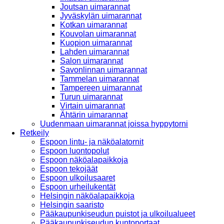
Joutsan uimarannat
Jyväskylän uimarannat
Kotkan uimarannat
Kouvolan uimarannat
Kuopion uimarannat
Lahden uimarannat
Salon uimarannat
Savonlinnan uimarannat
Tammelan uimarannat
Tampereen uimarannat
Turun uimarannat
Virtain uimarannat
Ähtärin uimarannat
Uudenmaan uimarannat joissa hyppytorni
Retkeily
Espoon lintu- ja näköalatornit
Espoon luontopolut
Espoon näköalapaikkoja
Espoon tekojäät
Espoon ulkoilusaaret
Espoon urheilukentät
Helsingin näköalapaikkoja
Helsingin saaristo
Pääkaupunkiseudun puistot ja ulkoilualueet
Pääkaupunkiseudun kuntoportaat