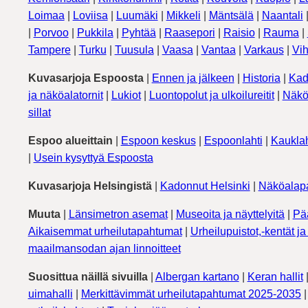
Loimaa
|
Loviisa
|
Luumäki
|
Mikkeli
|
Mäntsälä
|
Naantali
|
Porvoo
|
Pukkila
|
Pyhtää
|
Raasepori
|
Raisio
|
Rauma
|
Tampere
|
Turku
|
Tuusula
|
Vaasa
|
Vantaa
|
Varkaus
|
Vih
Kuvasarjoja Espoosta
|
Ennen ja jälkeen
|
Historia
|
Kad
ja näköalatornit
|
Lukiot
|
Luontopolut ja ulkoilureitit
|
Näkö
sillat
Espoo alueittain
|
Espoon keskus
|
Espoonlahti
|
Kauklah
|
Usein kysyttyä Espoosta
Kuvasarjoja Helsingistä
|
Kadonnut Helsinki
|
Näköalapa
Muuta
|
Länsimetron asemat
|
Museoita ja näyttelyitä
|
Pä
Aikaisemmat urheilutapahtumat
|
Urheilupuistot,-kentät ja 
maailmansodan ajan linnoitteet
Suosittua näillä sivuilla
|
Albergan kartano
|
Keran hallit
uimahalli
|
Merkittävimmät urheilutapahtumat 2025-2035