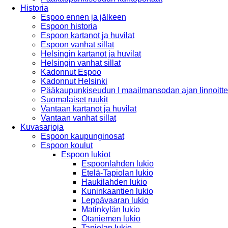
Historia
Espoo ennen ja jälkeen
Espoon historia
Espoon kartanot ja huvilat
Espoon vanhat sillat
Helsingin kartanot ja huvilat
Helsingin vanhat sillat
Kadonnut Espoo
Kadonnut Helsinki
Pääkaupunkiseudun I maailmansodan ajan linnoitte
Suomalaiset ruukit
Vantaan kartanot ja huvilat
Vantaan vanhat sillat
Kuvasarjoja
Espoon kaupunginosat
Espoon koulut
Espoon lukiot
Espoonlahden lukio
Etelä-Tapiolan lukio
Haukilahden lukio
Kuninkaantien lukio
Leppävaaran lukio
Matinkylän lukio
Otaniemen lukio
Tapiolan lukio