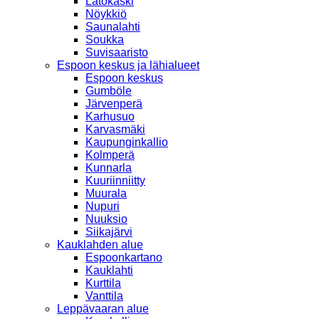
Latokaski
Nöykkiö
Saunalahti
Soukka
Suvisaaristo
Espoon keskus ja lähialueet
Espoon keskus
Gumböle
Järvenperä
Karhusuo
Karvasmäki
Kaupunginkallio
Kolmperä
Kunnarla
Kuuriinniitty
Muurala
Nupuri
Nuuksio
Siikajärvi
Kauklahden alue
Espoonkartano
Kauklahti
Kurttila
Vanttila
Leppävaaran alue