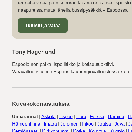
reunalla virtaa puro ja puron takana on kansallispuist
naapureista mutta lähellä bussipysäkkiä – Espoossa.
Tutustu ja varaa
Tony Hagerlund
Espoolainen paikallispoliitikko ja kotiseutuaktiivi.
Varavaltuutettu niin Espoon kaupunginvaltuustossa kuin 
Kuvakokonaisuuksia
Uimarannat
|
Askola
|
Espoo
|
Eura
|
Forssa
|
Hamina
|
H
Hämeenlinna
|
Imatra
|
Joroinen
|
Inkoo
|
Joutsa
|
Juva
|
J
Kemiönsaari
|
Kirkkonummi
|
Kotka
|
Kouvola
|
Kuopio
|
L