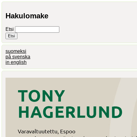
Hakulomake
Etsi
suomeksi
på svenska
in english