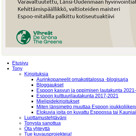
Etusivu
Tony
Kirjoituksia
Aurinkopaneelit omakotitalossa -blogisarja
Bloggaukset
Espoon kasvun ja oppimisen lautakunta 2021
Espoon kulttuurilautakunta 2017-2021
Mielipidekirjoitukset
Miten länsimetro muuttaa Espoon joukkoliiken
Elokuvia joita on kuvattu Espoossa tai Kaunia
Luottamustehtäväni
Tonysta sanottua
Ota yhteyttä
Tue kuvausprojekteja!