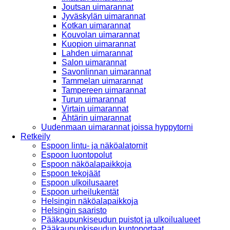
Joutsan uimarannat
Jyväskylän uimarannat
Kotkan uimarannat
Kouvolan uimarannat
Kuopion uimarannat
Lahden uimarannat
Salon uimarannat
Savonlinnan uimarannat
Tammelan uimarannat
Tampereen uimarannat
Turun uimarannat
Virtain uimarannat
Ähtärin uimarannat
Uudenmaan uimarannat joissa hyppytorni
Retkeily
Espoon lintu- ja näköalatornit
Espoon luontopolut
Espoon näköalapaikkoja
Espoon tekojäät
Espoon ulkoilusaaret
Espoon urheilukentät
Helsingin näköalapaikkoja
Helsingin saaristo
Pääkaupunkiseudun puistot ja ulkoilualueet
Pääkaupunkiseudun kuntoportaat