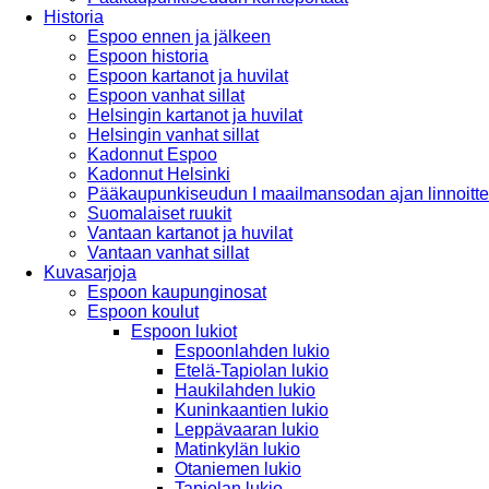
Historia
Espoo ennen ja jälkeen
Espoon historia
Espoon kartanot ja huvilat
Espoon vanhat sillat
Helsingin kartanot ja huvilat
Helsingin vanhat sillat
Kadonnut Espoo
Kadonnut Helsinki
Pääkaupunkiseudun I maailmansodan ajan linnoitte
Suomalaiset ruukit
Vantaan kartanot ja huvilat
Vantaan vanhat sillat
Kuvasarjoja
Espoon kaupunginosat
Espoon koulut
Espoon lukiot
Espoonlahden lukio
Etelä-Tapiolan lukio
Haukilahden lukio
Kuninkaantien lukio
Leppävaaran lukio
Matinkylän lukio
Otaniemen lukio
Tapiolan lukio