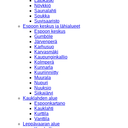
Latokaski
Nöykkiö
Saunalahti
Soukka
Suvisaaristo
Espoon keskus ja lähialueet
Espoon keskus
Gumböle
Järvenperä
Karhusuo
Karvasmäki
Kaupunginkallio
Kolmperä
Kunnarla
Kuuriinniitty
Muurala
Nupuri
Nuuksio
Siikajärvi
Kauklahden alue
Espoonkartano
Kauklahti
Kurttila
Vanttila
Leppävaaran alue