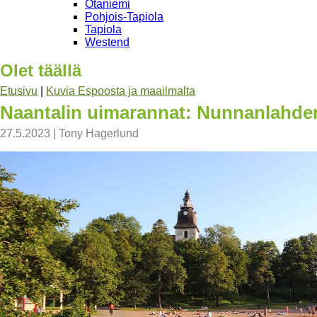
Otaniemi
Pohjois-Tapiola
Tapiola
Westend
Olet täällä
Etusivu
|
Kuvia Espoosta ja maailmalta
Naantalin uimarannat: Nunnanlahde
27.5.2023
|
Tony Hagerlund