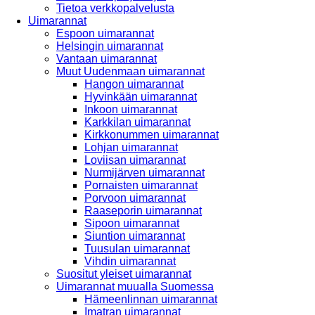
Tietoa verkkopalvelusta
Uimarannat
Espoon uimarannat
Helsingin uimarannat
Vantaan uimarannat
Muut Uudenmaan uimarannat
Hangon uimarannat
Hyvinkään uimarannat
Inkoon uimarannat
Karkkilan uimarannat
Kirkkonummen uimarannat
Lohjan uimarannat
Loviisan uimarannat
Nurmijärven uimarannat
Pornaisten uimarannat
Porvoon uimarannat
Raaseporin uimarannat
Sipoon uimarannat
Siuntion uimarannat
Tuusulan uimarannat
Vihdin uimarannat
Suositut yleiset uimarannat
Uimarannat muualla Suomessa
Hämeenlinnan uimarannat
Imatran uimarannat