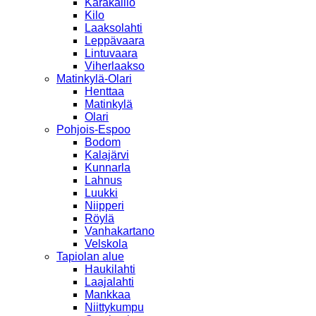
Karakallio
Kilo
Laaksolahti
Leppävaara
Lintuvaara
Viherlaakso
Matinkylä-Olari
Henttaa
Matinkylä
Olari
Pohjois-Espoo
Bodom
Kalajärvi
Kunnarla
Lahnus
Luukki
Niipperi
Röylä
Vanhakartano
Velskola
Tapiolan alue
Haukilahti
Laajalahti
Mankkaa
Niittykumpu