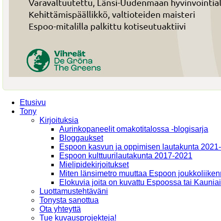
Etusivu
Tony
Kirjoituksia
Aurinkopaneelit omakotitalossa -blogisarja
Bloggaukset
Espoon kasvun ja oppimisen lautakunta 2021
Espoon kulttuurilautakunta 2017-2021
Mielipidekirjoitukset
Miten länsimetro muuttaa Espoon joukkoliiken
Elokuvia joita on kuvattu Espoossa tai Kaunia
Luottamustehtäväni
Tonysta sanottua
Ota yhteyttä
Tue kuvausprojekteja!