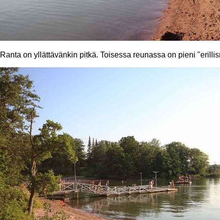
Ranta on yllättävänkin pitkä. Toisessa reunassa on pieni "erillis