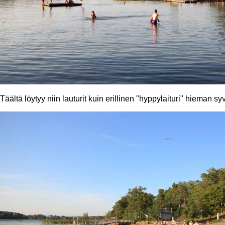
Täältä löytyy niin lauturit kuin erillinen "hyppylaituri" hieman s