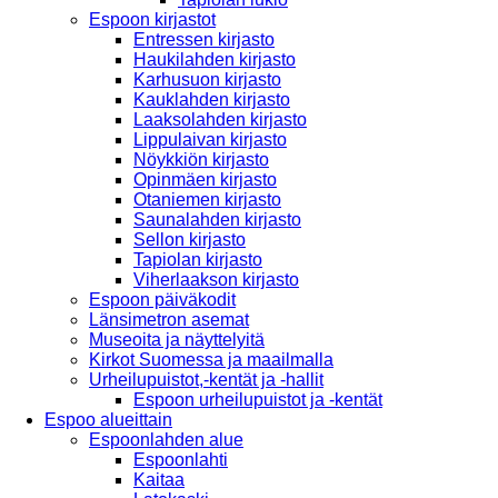
Espoon kirjastot
Entressen kirjasto
Haukilahden kirjasto
Karhusuon kirjasto
Kauklahden kirjasto
Laaksolahden kirjasto
Lippulaivan kirjasto
Nöykkiön kirjasto
Opinmäen kirjasto
Otaniemen kirjasto
Saunalahden kirjasto
Sellon kirjasto
Tapiolan kirjasto
Viherlaakson kirjasto
Espoon päiväkodit
Länsimetron asemat
Museoita ja näyttelyitä
Kirkot Suomessa ja maailmalla
Urheilupuistot,-kentät ja -hallit
Espoon urheilupuistot ja -kentät
Espoo alueittain
Espoonlahden alue
Espoonlahti
Kaitaa