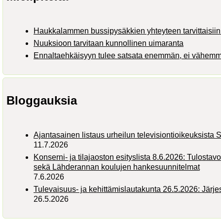
Haukkalammen bussipysäkkien yhteyteen tarvittaisiin 
Nuuksioon tarvitaan kunnollinen uimaranta
Ennaltaehkäisyyn tulee satsata enemmän, ei vähem
Bloggauksia
Ajantasainen listaus urheilun televisiontioikeuksist
11.7.2026
Konserni- ja tilajaoston esityslista 8.6.2026: Tulostav
sekä Lähderannan koulujen hankesuunnitelmat
7.6.2026
Tulevaisuus- ja kehittämislautakunta 26.5.2026: Järj
26.5.2026