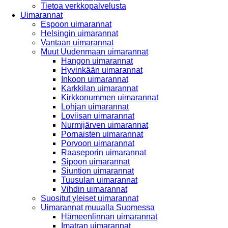
Tietoa verkkopalvelusta
Uimarannat
Espoon uimarannat
Helsingin uimarannat
Vantaan uimarannat
Muut Uudenmaan uimarannat
Hangon uimarannat
Hyvinkään uimarannat
Inkoon uimarannat
Karkkilan uimarannat
Kirkkonummen uimarannat
Lohjan uimarannat
Loviisan uimarannat
Nurmijärven uimarannat
Pornaisten uimarannat
Porvoon uimarannat
Raaseporin uimarannat
Sipoon uimarannat
Siuntion uimarannat
Tuusulan uimarannat
Vihdin uimarannat
Suositut yleiset uimarannat
Uimarannat muualla Suomessa
Hämeenlinnan uimarannat
Imatran uimarannat