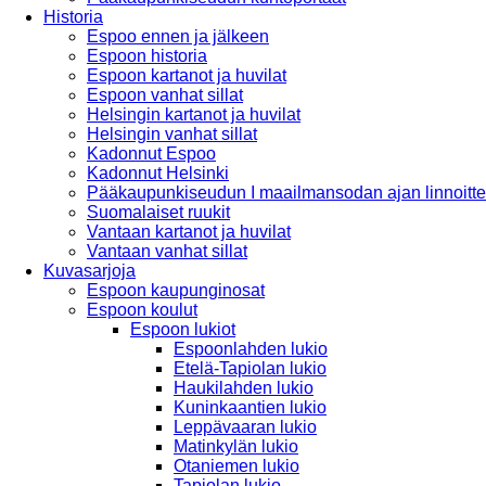
Historia
Espoo ennen ja jälkeen
Espoon historia
Espoon kartanot ja huvilat
Espoon vanhat sillat
Helsingin kartanot ja huvilat
Helsingin vanhat sillat
Kadonnut Espoo
Kadonnut Helsinki
Pääkaupunkiseudun I maailmansodan ajan linnoitte
Suomalaiset ruukit
Vantaan kartanot ja huvilat
Vantaan vanhat sillat
Kuvasarjoja
Espoon kaupunginosat
Espoon koulut
Espoon lukiot
Espoonlahden lukio
Etelä-Tapiolan lukio
Haukilahden lukio
Kuninkaantien lukio
Leppävaaran lukio
Matinkylän lukio
Otaniemen lukio
Tapiolan lukio