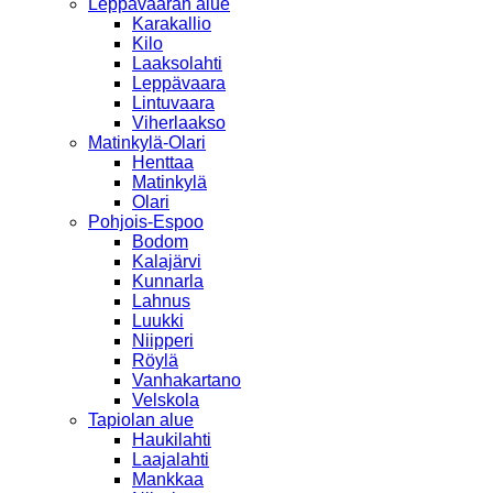
Leppävaaran alue
Karakallio
Kilo
Laaksolahti
Leppävaara
Lintuvaara
Viherlaakso
Matinkylä-Olari
Henttaa
Matinkylä
Olari
Pohjois-Espoo
Bodom
Kalajärvi
Kunnarla
Lahnus
Luukki
Niipperi
Röylä
Vanhakartano
Velskola
Tapiolan alue
Haukilahti
Laajalahti
Mankkaa