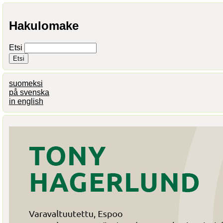
Hakulomake
Etsi
suomeksi
på svenska
in english