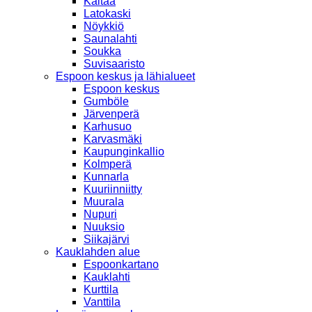
Kaitaa
Latokaski
Nöykkiö
Saunalahti
Soukka
Suvisaaristo
Espoon keskus ja lähialueet
Espoon keskus
Gumböle
Järvenperä
Karhusuo
Karvasmäki
Kaupunginkallio
Kolmperä
Kunnarla
Kuuriinniitty
Muurala
Nupuri
Nuuksio
Siikajärvi
Kauklahden alue
Espoonkartano
Kauklahti
Kurttila
Vanttila