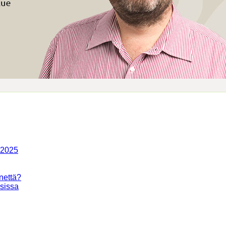
-2025
nettä?
isissa