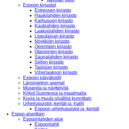
Espoon kirjastot
Entressen kirjasto
Haukilahden kirjasto
Karhusuon kirjasto
Kauklahden kirjasto
Laaksolahden kirjasto
Lippulaivan kirjasto
Nöykkiön kirjasto
Opinmäen kirjasto
Otaniemen kirjasto
Saunalahden kirjasto
Sellon kirjasto
Tapiolan kirjasto
Viherlaakson kirjasto
Espoon päiväkodit
Länsimetron asemat
Museoita ja näyttelyitä
Kirkot Suomessa ja maailmalla
Kuvia ja muuta sisältöä kunnittain
Urheilupuistot,-kentät ja -hallit
Espoon urheilupuistot ja -kentät
Espoo alueittain
Espoonlahden alue
Espoonlahti