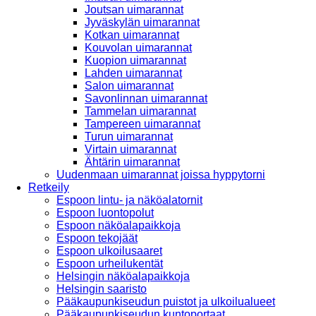
Joutsan uimarannat
Jyväskylän uimarannat
Kotkan uimarannat
Kouvolan uimarannat
Kuopion uimarannat
Lahden uimarannat
Salon uimarannat
Savonlinnan uimarannat
Tammelan uimarannat
Tampereen uimarannat
Turun uimarannat
Virtain uimarannat
Ähtärin uimarannat
Uudenmaan uimarannat joissa hyppytorni
Retkeily
Espoon lintu- ja näköalatornit
Espoon luontopolut
Espoon näköalapaikkoja
Espoon tekojäät
Espoon ulkoilusaaret
Espoon urheilukentät
Helsingin näköalapaikkoja
Helsingin saaristo
Pääkaupunkiseudun puistot ja ulkoilualueet
Pääkaupunkiseudun kuntoportaat