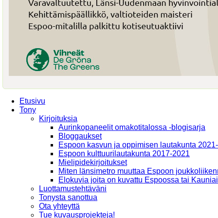
Etusivu
Tony
Kirjoituksia
Aurinkopaneelit omakotitalossa -blogisarja
Bloggaukset
Espoon kasvun ja oppimisen lautakunta 2021
Espoon kulttuurilautakunta 2017-2021
Mielipidekirjoitukset
Miten länsimetro muuttaa Espoon joukkoliiken
Elokuvia joita on kuvattu Espoossa tai Kaunia
Luottamustehtäväni
Tonysta sanottua
Ota yhteyttä
Tue kuvausprojekteja!