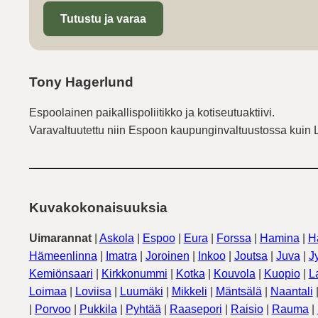
Tutustu ja varaa
Tony Hagerlund
Espoolainen paikallispoliitikko ja kotiseutuaktiivi.
Varavaltuutettu niin Espoon kaupunginvaltuustossa kuin 
Kuvakokonaisuuksia
Uimarannat
|
Askola
|
Espoo
|
Eura
|
Forssa
|
Hamina
|
H
Hämeenlinna
|
Imatra
|
Joroinen
|
Inkoo
|
Joutsa
|
Juva
|
J
Kemiönsaari
|
Kirkkonummi
|
Kotka
|
Kouvola
|
Kuopio
|
L
Loimaa
|
Loviisa
|
Luumäki
|
Mikkeli
|
Mäntsälä
|
Naantali
|
Porvoo
|
Pukkila
|
Pyhtää
|
Raasepori
|
Raisio
|
Rauma
|