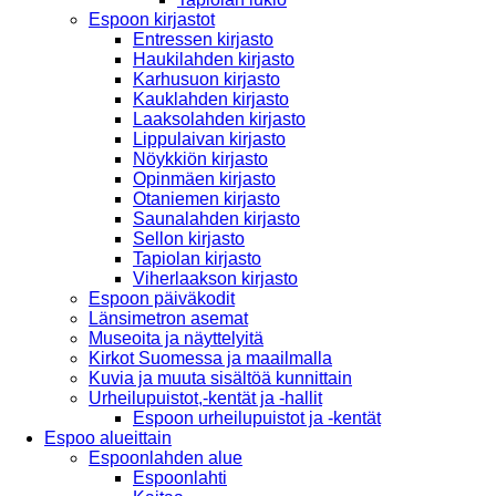
Espoon kirjastot
Entressen kirjasto
Haukilahden kirjasto
Karhusuon kirjasto
Kauklahden kirjasto
Laaksolahden kirjasto
Lippulaivan kirjasto
Nöykkiön kirjasto
Opinmäen kirjasto
Otaniemen kirjasto
Saunalahden kirjasto
Sellon kirjasto
Tapiolan kirjasto
Viherlaakson kirjasto
Espoon päiväkodit
Länsimetron asemat
Museoita ja näyttelyitä
Kirkot Suomessa ja maailmalla
Kuvia ja muuta sisältöä kunnittain
Urheilupuistot,-kentät ja -hallit
Espoon urheilupuistot ja -kentät
Espoo alueittain
Espoonlahden alue
Espoonlahti