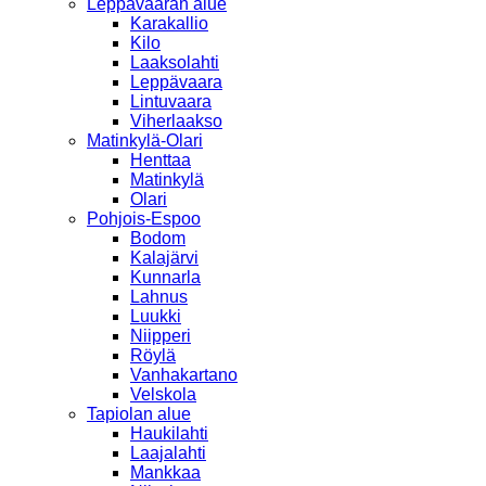
Leppävaaran alue
Karakallio
Kilo
Laaksolahti
Leppävaara
Lintuvaara
Viherlaakso
Matinkylä-Olari
Henttaa
Matinkylä
Olari
Pohjois-Espoo
Bodom
Kalajärvi
Kunnarla
Lahnus
Luukki
Niipperi
Röylä
Vanhakartano
Velskola
Tapiolan alue
Haukilahti
Laajalahti
Mankkaa