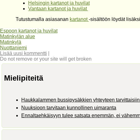
Helsingin kartanot ja huvilat
Vantaan kartanot ja huvilat
Tutustumalla asiasanan
kartanot
-sisältöön löydät lisäk
Espoon kartanot ja huvilat
Matinkylän alue
Matinkylä
Nuottaniemi
Lisää uusi kommentti
|
Do not remove or your site will get broken
Mielipiteitä
Haukkalammen bussipysäkkien yhteyteen tarvittaisiin 
Nuuksioon tarvitaan kunnollinen uimaranta
Ennaltaehkäisyyn tulee satsata enemmän, ei vähem