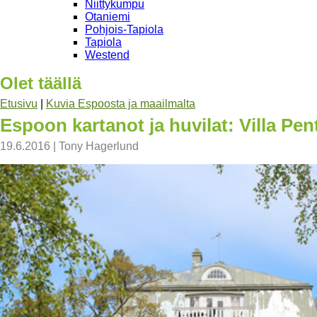
Niittykumpu
Otaniemi
Pohjois-Tapiola
Tapiola
Westend
Olet täällä
Etusivu
|
Kuvia Espoosta ja maailmalta
Espoon kartanot ja huvilat: Villa Pen
19.6.2016
|
Tony Hagerlund