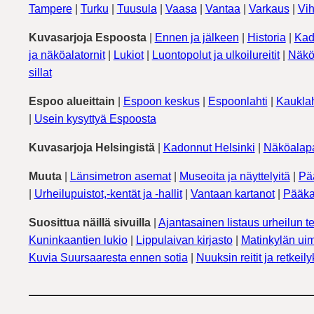
Tampere
|
Turku
|
Tuusula
|
Vaasa
|
Vantaa
|
Varkaus
|
Vih
Kuvasarjoja Espoosta
|
Ennen ja jälkeen
|
Historia
|
Kad
ja näköalatornit
|
Lukiot
|
Luontopolut ja ulkoilureitit
|
Näkö
sillat
Espoo alueittain
|
Espoon keskus
|
Espoonlahti
|
Kauklah
|
Usein kysyttyä Espoosta
Kuvasarjoja Helsingistä
|
Kadonnut Helsinki
|
Näköalapa
Muuta
|
Länsimetron asemat
|
Museoita ja näyttelyitä
|
Pä
|
Urheilupuistot,-kentät ja -hallit
|
Vantaan kartanot
|
Pääka
Suosittua näillä sivuilla
|
Ajantasainen listaus urheilun te
Kuninkaantien lukio
|
Lippulaivan kirjasto
|
Matinkylän uim
Kuvia Suursaaresta ennen sotia
|
Nuuksin reitit ja retkeil