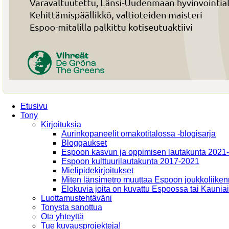
Etusivu
Tony
Kirjoituksia
Aurinkopaneelit omakotitalossa -blogisarja
Bloggaukset
Espoon kasvun ja oppimisen lautakunta 2021
Espoon kulttuurilautakunta 2017-2021
Mielipidekirjoitukset
Miten länsimetro muuttaa Espoon joukkoliiken
Elokuvia joita on kuvattu Espoossa tai Kaunia
Luottamustehtäväni
Tonysta sanottua
Ota yhteyttä
Tue kuvausprojekteja!