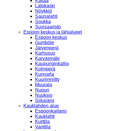
Kaitaa
Latokaski
Nöykkiö
Saunalahti
Soukka
Suvisaaristo
Espoon keskus ja lähialueet
Espoon keskus
Gumböle
Järvenperä
Karhusuo
Karvasmäki
Kaupunginkallio
Kolmperä
Kunnarla
Kuuriinniitty
Muurala
Nupuri
Nuuksio
Siikajärvi
Kauklahden alue
Espoonkartano
Kauklahti
Kurttila
Vanttila