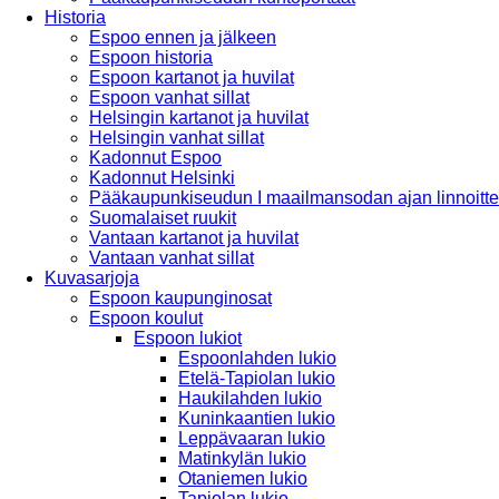
Historia
Espoo ennen ja jälkeen
Espoon historia
Espoon kartanot ja huvilat
Espoon vanhat sillat
Helsingin kartanot ja huvilat
Helsingin vanhat sillat
Kadonnut Espoo
Kadonnut Helsinki
Pääkaupunkiseudun I maailmansodan ajan linnoitte
Suomalaiset ruukit
Vantaan kartanot ja huvilat
Vantaan vanhat sillat
Kuvasarjoja
Espoon kaupunginosat
Espoon koulut
Espoon lukiot
Espoonlahden lukio
Etelä-Tapiolan lukio
Haukilahden lukio
Kuninkaantien lukio
Leppävaaran lukio
Matinkylän lukio
Otaniemen lukio
Tapiolan lukio