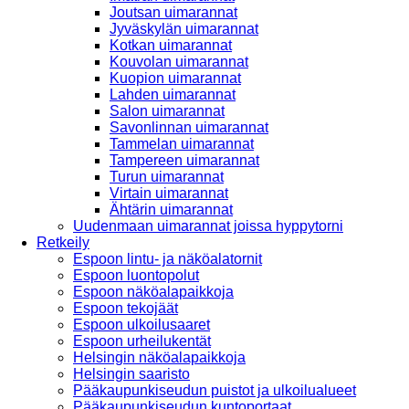
Joutsan uimarannat
Jyväskylän uimarannat
Kotkan uimarannat
Kouvolan uimarannat
Kuopion uimarannat
Lahden uimarannat
Salon uimarannat
Savonlinnan uimarannat
Tammelan uimarannat
Tampereen uimarannat
Turun uimarannat
Virtain uimarannat
Ähtärin uimarannat
Uudenmaan uimarannat joissa hyppytorni
Retkeily
Espoon lintu- ja näköalatornit
Espoon luontopolut
Espoon näköalapaikkoja
Espoon tekojäät
Espoon ulkoilusaaret
Espoon urheilukentät
Helsingin näköalapaikkoja
Helsingin saaristo
Pääkaupunkiseudun puistot ja ulkoilualueet
Pääkaupunkiseudun kuntoportaat