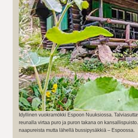
Idyllinen vuokramökki Espoon Nuuksiossa. Talviasutta
reunalla virtaa puro ja puron takana on kansallispuist
naapureista mutta lähellä bussipysäkkiä – Espoossa.