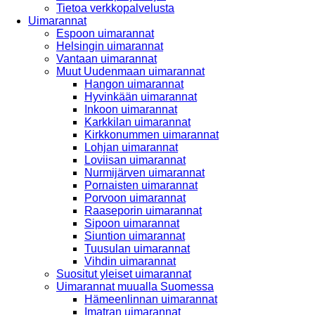
Tietoa verkkopalvelusta
Uimarannat
Espoon uimarannat
Helsingin uimarannat
Vantaan uimarannat
Muut Uudenmaan uimarannat
Hangon uimarannat
Hyvinkään uimarannat
Inkoon uimarannat
Karkkilan uimarannat
Kirkkonummen uimarannat
Lohjan uimarannat
Loviisan uimarannat
Nurmijärven uimarannat
Pornaisten uimarannat
Porvoon uimarannat
Raaseporin uimarannat
Sipoon uimarannat
Siuntion uimarannat
Tuusulan uimarannat
Vihdin uimarannat
Suositut yleiset uimarannat
Uimarannat muualla Suomessa
Hämeenlinnan uimarannat
Imatran uimarannat