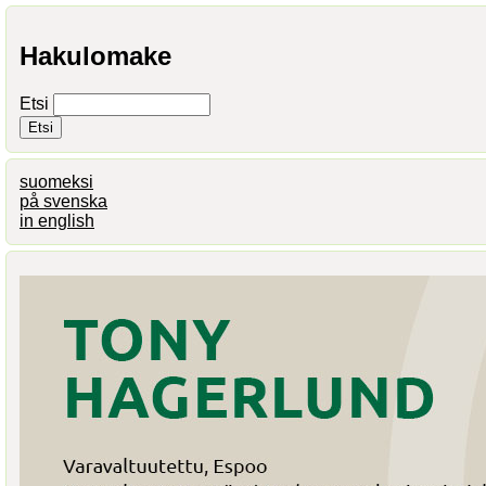
Hakulomake
Etsi
suomeksi
på svenska
in english