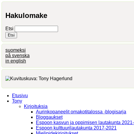
Hakulomake
Etsi
suomeksi
på svenska
in english
Etusivu
Tony
Kirjoituksia
Aurinkopaneelit omakotitalossa -blogisarja
Bloggaukset
Espoon kasvun ja oppimisen lautakunta 2021
Espoon kulttuurilautakunta 2017-2021
Mielipidekirjoitukset