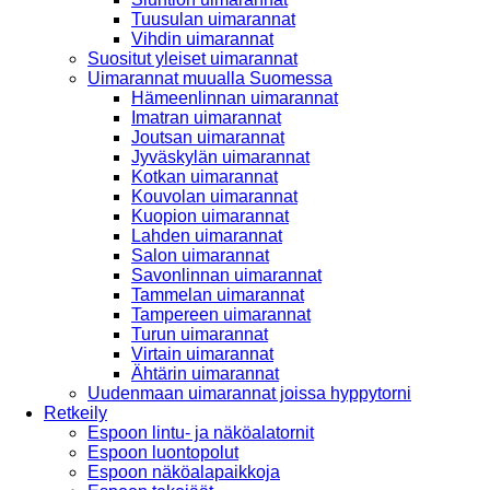
Tuusulan uimarannat
Vihdin uimarannat
Suositut yleiset uimarannat
Uimarannat muualla Suomessa
Hämeenlinnan uimarannat
Imatran uimarannat
Joutsan uimarannat
Jyväskylän uimarannat
Kotkan uimarannat
Kouvolan uimarannat
Kuopion uimarannat
Lahden uimarannat
Salon uimarannat
Savonlinnan uimarannat
Tammelan uimarannat
Tampereen uimarannat
Turun uimarannat
Virtain uimarannat
Ähtärin uimarannat
Uudenmaan uimarannat joissa hyppytorni
Retkeily
Espoon lintu- ja näköalatornit
Espoon luontopolut
Espoon näköalapaikkoja