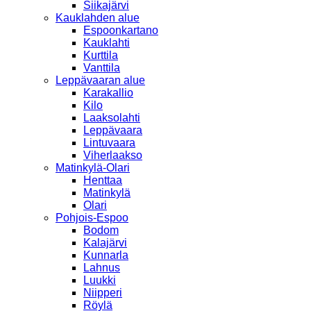
Siikajärvi
Kauklahden alue
Espoonkartano
Kauklahti
Kurttila
Vanttila
Leppävaaran alue
Karakallio
Kilo
Laaksolahti
Leppävaara
Lintuvaara
Viherlaakso
Matinkylä-Olari
Henttaa
Matinkylä
Olari
Pohjois-Espoo
Bodom
Kalajärvi
Kunnarla
Lahnus
Luukki
Niipperi
Röylä