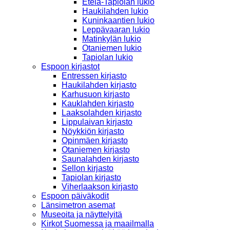
Etelä-Tapiolan lukio
Haukilahden lukio
Kuninkaantien lukio
Leppävaaran lukio
Matinkylän lukio
Otaniemen lukio
Tapiolan lukio
Espoon kirjastot
Entressen kirjasto
Haukilahden kirjasto
Karhusuon kirjasto
Kauklahden kirjasto
Laaksolahden kirjasto
Lippulaivan kirjasto
Nöykkiön kirjasto
Opinmäen kirjasto
Otaniemen kirjasto
Saunalahden kirjasto
Sellon kirjasto
Tapiolan kirjasto
Viherlaakson kirjasto
Espoon päiväkodit
Länsimetron asemat
Museoita ja näyttelyitä
Kirkot Suomessa ja maailmalla