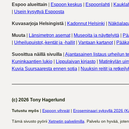
Espoo alueittain
|
Espoon keskus
|
Espoonlahti
|
Kauklah
|
Usein kysyttyä Espoosta
Kuvasarjoja Helsingistä
|
Kadonnut Helsinki
|
Näköalapa
Muuta
|
Länsimetron asemat
|
Museoita ja näyttelyitä
|
Pä
|
Urheilupuistot,-kentät ja -hallit
|
Vantaan kartanot
|
Pääka
Suosittua näillä sivuilla
|
Ajantasainen listaus urheilun te
Kuninkaantien lukio
|
Lippulaivan kirjasto
|
Matinkylän uim
Kuvia Suursaaresta ennen sotia
|
Nuuksin reitit ja retkeil
(c) 2026 Tony Hagerlund
Tutustu myös
|
Espoon vihreät
|
Eroseminaari syksyllä 2026 (K
Tämä sivusto pyörii
Xetnetin palvelimilla
. Palvelu on hyvää, jote