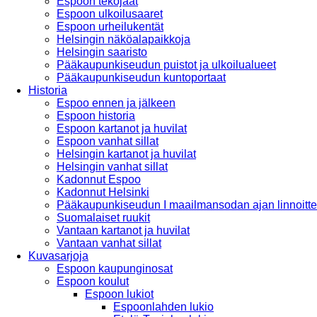
Espoon tekojäät
Espoon ulkoilusaaret
Espoon urheilukentät
Helsingin näköalapaikkoja
Helsingin saaristo
Pääkaupunkiseudun puistot ja ulkoilualueet
Pääkaupunkiseudun kuntoportaat
Historia
Espoo ennen ja jälkeen
Espoon historia
Espoon kartanot ja huvilat
Espoon vanhat sillat
Helsingin kartanot ja huvilat
Helsingin vanhat sillat
Kadonnut Espoo
Kadonnut Helsinki
Pääkaupunkiseudun I maailmansodan ajan linnoitte
Suomalaiset ruukit
Vantaan kartanot ja huvilat
Vantaan vanhat sillat
Kuvasarjoja
Espoon kaupunginosat
Espoon koulut
Espoon lukiot
Espoonlahden lukio