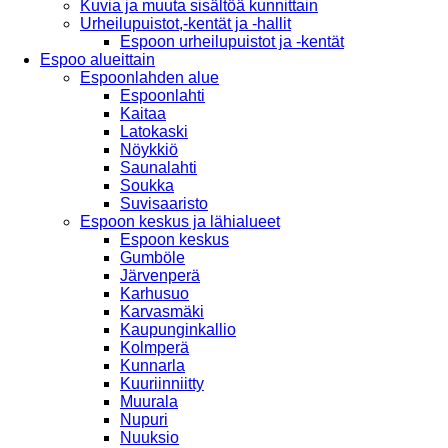
Kuvia ja muuta sisältöä kunnittain
Urheilupuistot,-kentät ja -hallit
Espoon urheilupuistot ja -kentät
Espoo alueittain
Espoonlahden alue
Espoonlahti
Kaitaa
Latokaski
Nöykkiö
Saunalahti
Soukka
Suvisaaristo
Espoon keskus ja lähialueet
Espoon keskus
Gumböle
Järvenperä
Karhusuo
Karvasmäki
Kaupunginkallio
Kolmperä
Kunnarla
Kuuriinniitty
Muurala
Nupuri
Nuuksio