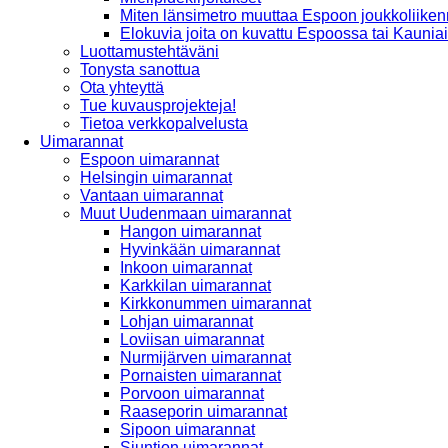
Miten länsimetro muuttaa Espoon joukkoliiken
Elokuvia joita on kuvattu Espoossa tai Kaunia
Luottamustehtäväni
Tonysta sanottua
Ota yhteyttä
Tue kuvausprojekteja!
Tietoa verkkopalvelusta
Uimarannat
Espoon uimarannat
Helsingin uimarannat
Vantaan uimarannat
Muut Uudenmaan uimarannat
Hangon uimarannat
Hyvinkään uimarannat
Inkoon uimarannat
Karkkilan uimarannat
Kirkkonummen uimarannat
Lohjan uimarannat
Loviisan uimarannat
Nurmijärven uimarannat
Pornaisten uimarannat
Porvoon uimarannat
Raaseporin uimarannat
Sipoon uimarannat
Siuntion uimarannat