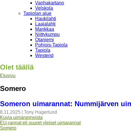
Vanhakartano
Velskola
Tapiolan alue
Haukilahti
Laajalahti
Mankkaa
Niittykumpu
Otaniemi
Pohjois-Tapiola
Tapiola
Westend
Olet täällä
Etusivu
Somero
Someron uimarannat: Nummijärven ui
8.11.2025
|
Tony Hagerlund
Kuvia uimarannoista
EU-rannat eli suuret yleiset uimarannat
Somero