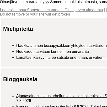
Oinasjärven uimaranta löytyy Someron kaakkoiskulmasta, sama
Lue lisää
about Someron uimarannat: Oinasjärven uimaranta
|
Do not remove or your site will get broken
Mielipiteitä
Haukkalammen bussipysäkkien yhteyteen tarvittaisiin 
Nuuksioon tarvitaan kunnollinen uimaranta
Ennaltaehkäisyyn tulee satsata enemmän, ei vähem
Bloggauksia
Ajantasainen listaus urheilun televisiontioikeuksist
7.8.2026
Konserni- ja tilajaoston esityslista 8.6.2026: Tulostav