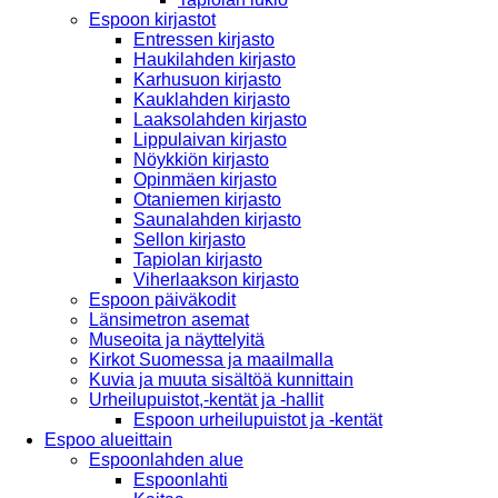
Espoon kirjastot
Entressen kirjasto
Haukilahden kirjasto
Karhusuon kirjasto
Kauklahden kirjasto
Laaksolahden kirjasto
Lippulaivan kirjasto
Nöykkiön kirjasto
Opinmäen kirjasto
Otaniemen kirjasto
Saunalahden kirjasto
Sellon kirjasto
Tapiolan kirjasto
Viherlaakson kirjasto
Espoon päiväkodit
Länsimetron asemat
Museoita ja näyttelyitä
Kirkot Suomessa ja maailmalla
Kuvia ja muuta sisältöä kunnittain
Urheilupuistot,-kentät ja -hallit
Espoon urheilupuistot ja -kentät
Espoo alueittain
Espoonlahden alue
Espoonlahti