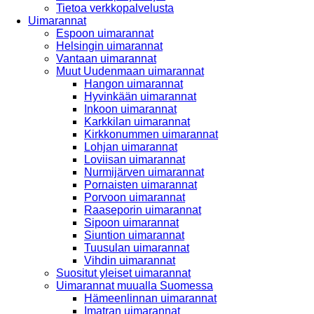
Tietoa verkkopalvelusta
Uimarannat
Espoon uimarannat
Helsingin uimarannat
Vantaan uimarannat
Muut Uudenmaan uimarannat
Hangon uimarannat
Hyvinkään uimarannat
Inkoon uimarannat
Karkkilan uimarannat
Kirkkonummen uimarannat
Lohjan uimarannat
Loviisan uimarannat
Nurmijärven uimarannat
Pornaisten uimarannat
Porvoon uimarannat
Raaseporin uimarannat
Sipoon uimarannat
Siuntion uimarannat
Tuusulan uimarannat
Vihdin uimarannat
Suositut yleiset uimarannat
Uimarannat muualla Suomessa
Hämeenlinnan uimarannat
Imatran uimarannat