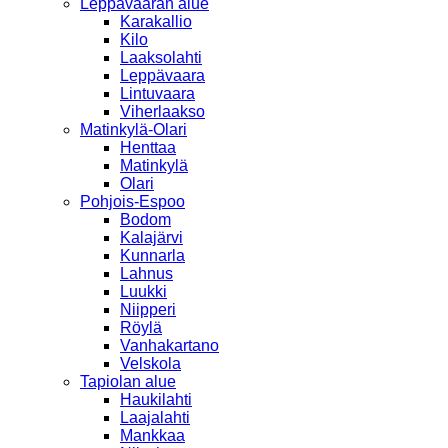
Leppävaaran alue
Karakallio
Kilo
Laaksolahti
Leppävaara
Lintuvaara
Viherlaakso
Matinkylä-Olari
Henttaa
Matinkylä
Olari
Pohjois-Espoo
Bodom
Kalajärvi
Kunnarla
Lahnus
Luukki
Niipperi
Röylä
Vanhakartano
Velskola
Tapiolan alue
Haukilahti
Laajalahti
Mankkaa