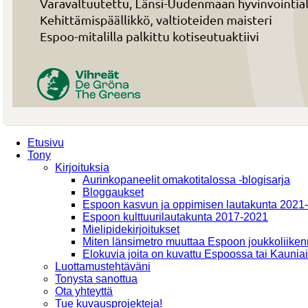
Etusivu
Tony
Kirjoituksia
Aurinkopaneelit omakotitalossa -blogisarja
Bloggaukset
Espoon kasvun ja oppimisen lautakunta 2021
Espoon kulttuurilautakunta 2017-2021
Mielipidekirjoitukset
Miten länsimetro muuttaa Espoon joukkoliiken
Elokuvia joita on kuvattu Espoossa tai Kaunia
Luottamustehtäväni
Tonysta sanottua
Ota yhteyttä
Tue kuvausprojekteja!