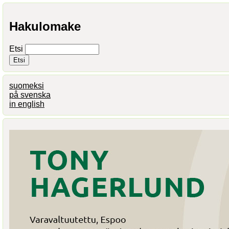
Hakulomake
Etsi
suomeksi
på svenska
in english