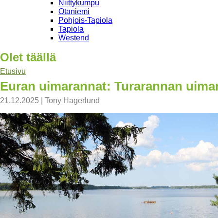
Niittykumpu
Otaniemi
Pohjois-Tapiola
Tapiola
Westend
Olet täällä
Etusivu
Euran uimarannat: Turarannan uima
21.12.2025
|
Tony Hagerlund