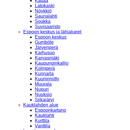
Kaitaa
Latokaski
Nöykkiö
Saunalahti
Soukka
Suvisaaristo
Espoon keskus ja lähialueet
Espoon keskus
Gumböle
Järvenperä
Karhusuo
Karvasmäki
Kaupunginkallio
Kolmperä
Kunnarla
Kuuriinniitty
Muurala
Nupuri
Nuuksio
Siikajärvi
Kauklahden alue
Espoonkartano
Kauklahti
Kurttila
Vanttila