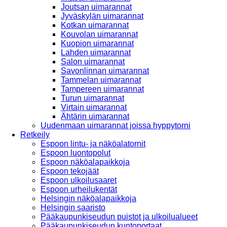
Joutsan uimarannat
Jyväskylän uimarannat
Kotkan uimarannat
Kouvolan uimarannat
Kuopion uimarannat
Lahden uimarannat
Salon uimarannat
Savonlinnan uimarannat
Tammelan uimarannat
Tampereen uimarannat
Turun uimarannat
Virtain uimarannat
Ähtärin uimarannat
Uudenmaan uimarannat joissa hyppytorni
Retkeily
Espoon lintu- ja näköalatornit
Espoon luontopolut
Espoon näköalapaikkoja
Espoon tekojäät
Espoon ulkoilusaaret
Espoon urheilukentät
Helsingin näköalapaikkoja
Helsingin saaristo
Pääkaupunkiseudun puistot ja ulkoilualueet
Pääkaupunkiseudun kuntoportaat