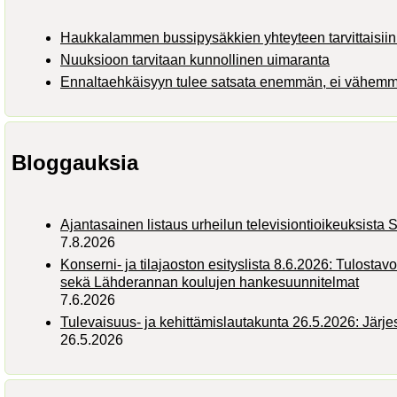
Haukkalammen bussipysäkkien yhteyteen tarvittaisiin 
Nuuksioon tarvitaan kunnollinen uimaranta
Ennaltaehkäisyyn tulee satsata enemmän, ei vähem
Bloggauksia
Ajantasainen listaus urheilun televisiontioikeuksist
7.8.2026
Konserni- ja tilajaoston esityslista 8.6.2026: Tulostav
sekä Lähderannan koulujen hankesuunnitelmat
7.6.2026
Tulevaisuus- ja kehittämislautakunta 26.5.2026: Järj
26.5.2026