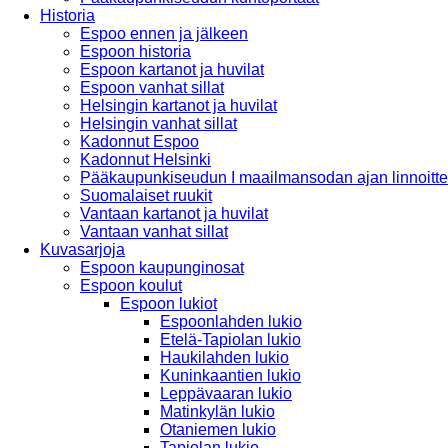
Historia
Espoo ennen ja jälkeen
Espoon historia
Espoon kartanot ja huvilat
Espoon vanhat sillat
Helsingin kartanot ja huvilat
Helsingin vanhat sillat
Kadonnut Espoo
Kadonnut Helsinki
Pääkaupunkiseudun I maailmansodan ajan linnoitte
Suomalaiset ruukit
Vantaan kartanot ja huvilat
Vantaan vanhat sillat
Kuvasarjoja
Espoon kaupunginosat
Espoon koulut
Espoon lukiot
Espoonlahden lukio
Etelä-Tapiolan lukio
Haukilahden lukio
Kuninkaantien lukio
Leppävaaran lukio
Matinkylän lukio
Otaniemen lukio
Tapiolan lukio