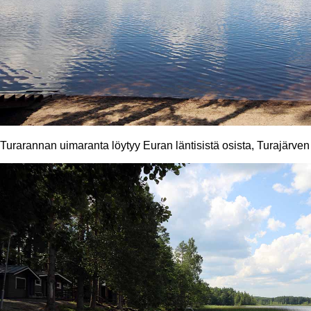
Turarannan uimaranta löytyy Euran läntisistä osista, Turajärven