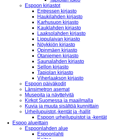
Espoon kirjastot
Entressen kirjasto
Haukilahden kirjasto
Karhusuon kirjasto
Kauklahden kirjasto
Laaksolahden kirjasto
Lippulaivan kirjasto
Nöykkiön kirjasto
Opinmäen kirjasto
Otaniemen kirjasto
Saunalahden kirjasto
Sellon kirjasto
Tapiolan kirjasto
Viherlaakson kirjasto
Espoon päiväkodit
Länsimetron asemat
Museoita ja näyttelyitä
Kirkot Suomessa ja maailmalla
Kuvia ja muuta sisältöä kunnittain
Urheilupuistot,-kentät ja -hallit
Espoon urheilupuistot ja -kentät
Espoo alueittain
Espoonlahden alue
Espoonlahti