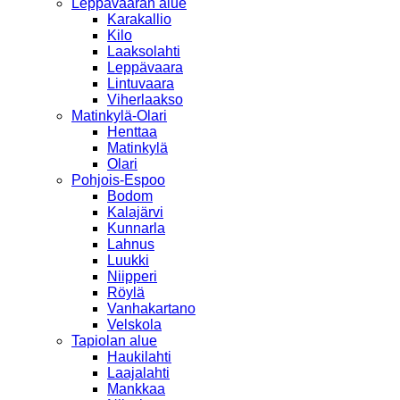
Leppävaaran alue
Karakallio
Kilo
Laaksolahti
Leppävaara
Lintuvaara
Viherlaakso
Matinkylä-Olari
Henttaa
Matinkylä
Olari
Pohjois-Espoo
Bodom
Kalajärvi
Kunnarla
Lahnus
Luukki
Niipperi
Röylä
Vanhakartano
Velskola
Tapiolan alue
Haukilahti
Laajalahti
Mankkaa