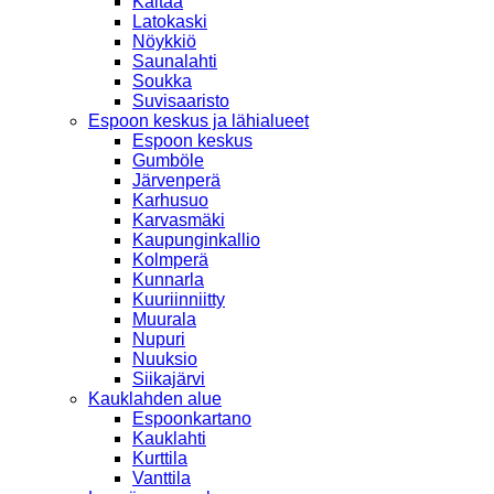
Kaitaa
Latokaski
Nöykkiö
Saunalahti
Soukka
Suvisaaristo
Espoon keskus ja lähialueet
Espoon keskus
Gumböle
Järvenperä
Karhusuo
Karvasmäki
Kaupunginkallio
Kolmperä
Kunnarla
Kuuriinniitty
Muurala
Nupuri
Nuuksio
Siikajärvi
Kauklahden alue
Espoonkartano
Kauklahti
Kurttila
Vanttila