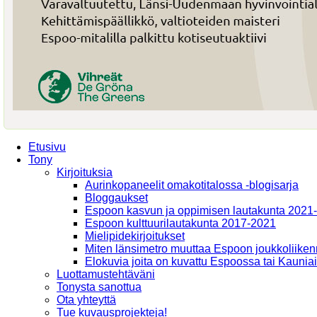
Etusivu
Tony
Kirjoituksia
Aurinkopaneelit omakotitalossa -blogisarja
Bloggaukset
Espoon kasvun ja oppimisen lautakunta 2021
Espoon kulttuurilautakunta 2017-2021
Mielipidekirjoitukset
Miten länsimetro muuttaa Espoon joukkoliiken
Elokuvia joita on kuvattu Espoossa tai Kaunia
Luottamustehtäväni
Tonysta sanottua
Ota yhteyttä
Tue kuvausprojekteja!