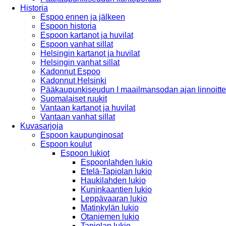
Historia
Espoo ennen ja jälkeen
Espoon historia
Espoon kartanot ja huvilat
Espoon vanhat sillat
Helsingin kartanot ja huvilat
Helsingin vanhat sillat
Kadonnut Espoo
Kadonnut Helsinki
Pääkaupunkiseudun I maailmansodan ajan linnoitte
Suomalaiset ruukit
Vantaan kartanot ja huvilat
Vantaan vanhat sillat
Kuvasarjoja
Espoon kaupunginosat
Espoon koulut
Espoon lukiot
Espoonlahden lukio
Etelä-Tapiolan lukio
Haukilahden lukio
Kuninkaantien lukio
Leppävaaran lukio
Matinkylän lukio
Otaniemen lukio
Tapiolan lukio