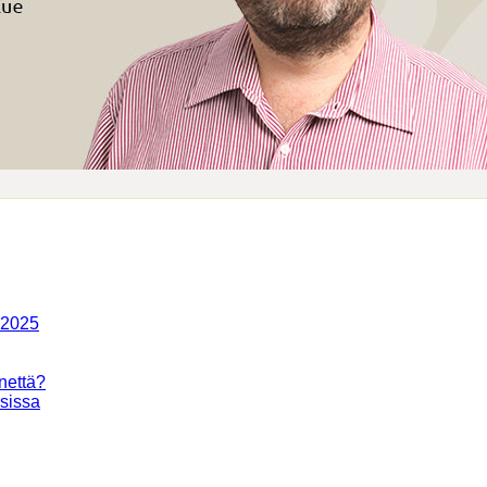
-2025
nettä?
isissa