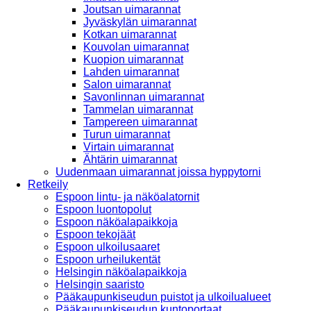
Joutsan uimarannat
Jyväskylän uimarannat
Kotkan uimarannat
Kouvolan uimarannat
Kuopion uimarannat
Lahden uimarannat
Salon uimarannat
Savonlinnan uimarannat
Tammelan uimarannat
Tampereen uimarannat
Turun uimarannat
Virtain uimarannat
Ähtärin uimarannat
Uudenmaan uimarannat joissa hyppytorni
Retkeily
Espoon lintu- ja näköalatornit
Espoon luontopolut
Espoon näköalapaikkoja
Espoon tekojäät
Espoon ulkoilusaaret
Espoon urheilukentät
Helsingin näköalapaikkoja
Helsingin saaristo
Pääkaupunkiseudun puistot ja ulkoilualueet
Pääkaupunkiseudun kuntoportaat