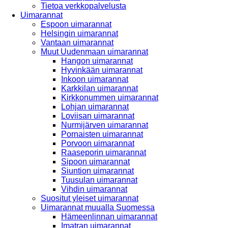
Tietoa verkkopalvelusta
Uimarannat
Espoon uimarannat
Helsingin uimarannat
Vantaan uimarannat
Muut Uudenmaan uimarannat
Hangon uimarannat
Hyvinkään uimarannat
Inkoon uimarannat
Karkkilan uimarannat
Kirkkonummen uimarannat
Lohjan uimarannat
Loviisan uimarannat
Nurmijärven uimarannat
Pornaisten uimarannat
Porvoon uimarannat
Raaseporin uimarannat
Sipoon uimarannat
Siuntion uimarannat
Tuusulan uimarannat
Vihdin uimarannat
Suositut yleiset uimarannat
Uimarannat muualla Suomessa
Hämeenlinnan uimarannat
Imatran uimarannat