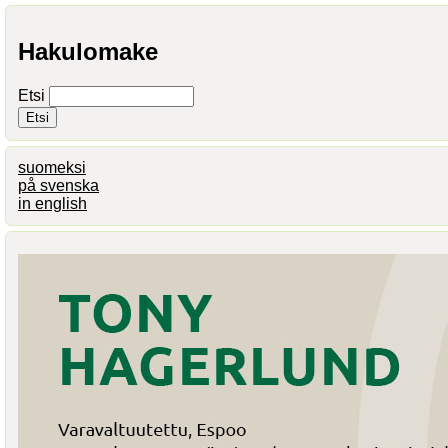
Hakulomake
Etsi
suomeksi
på svenska
in english