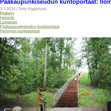
Pääkaupunkiseudun kuntoportaat: Ilom
1.7.2024
|
Tony Hagerlund
Retkeily
Helsinki
Laajasalo
Pääkaupunkiseudun kuntoportaat
Helsingin kuntoportaat