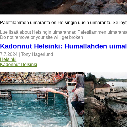
Palettilammen uimaranta on Helsingin uusin uimaranta. Se löy
Lue lisää
about Helsingin uimarannat: Palettilammen uimarant
Do not remove or your site will get broken
Kadonnut Helsinki: Humallahden uima
7.7.2024
|
Tony Hagerlund
Helsinki
Kadonnut Helsinki