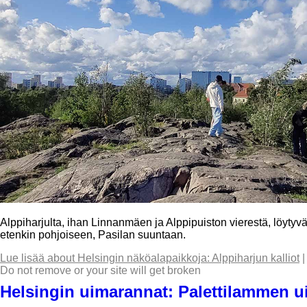
Alppiharjulta, ihan Linnanmäen ja Alppipuiston vierestä, löytyvät
etenkin pohjoiseen, Pasilan suuntaan.
Lue lisää
about Helsingin näköalapaikkoja: Alppiharjun kalliot
Do not remove or your site will get broken
Helsingin uimarannat: Palettilammen u