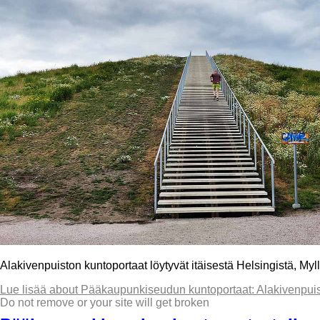
Alakivenpuiston kuntoportaat löytyvät itäisestä Helsingistä, Myl
Lue lisää
about Pääkaupunkiseudun kuntoportaat: Alakivenpuist
Do not remove or your site will get broken