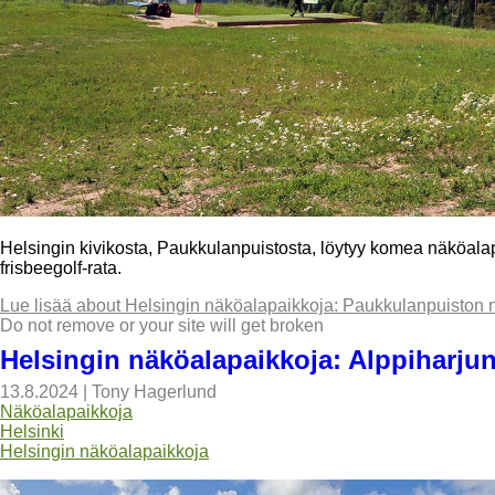
Helsingin kivikosta, Paukkulanpuistosta, löytyy komea näköalapa
frisbeegolf-rata.
Lue lisää
about Helsingin näköalapaikkoja: Paukkulanpuiston 
Do not remove or your site will get broken
Helsingin näköalapaikkoja: Alppiharjun 
13.8.2024
|
Tony Hagerlund
Näköalapaikkoja
Helsinki
Helsingin näköalapaikkoja