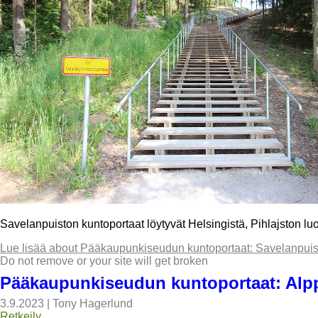
Savelanpuiston kuntoportaat löytyvät Helsingistä, Pihlajston luo
Lue lisää
about Pääkaupunkiseudun kuntoportaat: Savelanpuist
Do not remove or your site will get broken
Pääkaupunkiseudun kuntoportaat: Alpp
3.9.2023
|
Tony Hagerlund
Retkeily