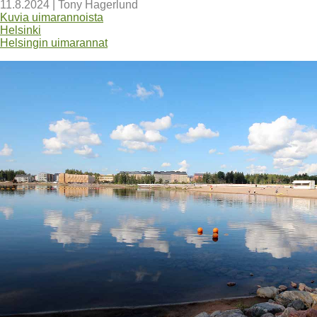
11.8.2024
|
Tony Hagerlund
Kuvia uimarannoista
Helsinki
Helsingin uimarannat