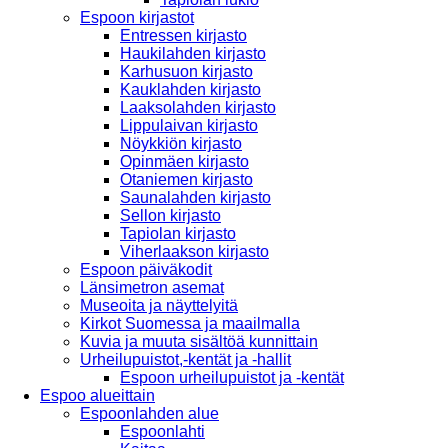
Espoon kirjastot
Entressen kirjasto
Haukilahden kirjasto
Karhusuon kirjasto
Kauklahden kirjasto
Laaksolahden kirjasto
Lippulaivan kirjasto
Nöykkiön kirjasto
Opinmäen kirjasto
Otaniemen kirjasto
Saunalahden kirjasto
Sellon kirjasto
Tapiolan kirjasto
Viherlaakson kirjasto
Espoon päiväkodit
Länsimetron asemat
Museoita ja näyttelyitä
Kirkot Suomessa ja maailmalla
Kuvia ja muuta sisältöä kunnittain
Urheilupuistot,-kentät ja -hallit
Espoon urheilupuistot ja -kentät
Espoo alueittain
Espoonlahden alue
Espoonlahti