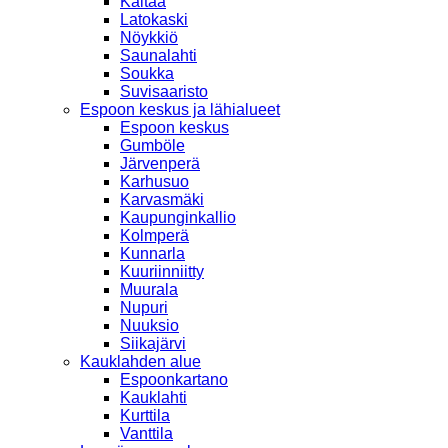
Kaitaa
Latokaski
Nöykkiö
Saunalahti
Soukka
Suvisaaristo
Espoon keskus ja lähialueet
Espoon keskus
Gumböle
Järvenperä
Karhusuo
Karvasmäki
Kaupunginkallio
Kolmperä
Kunnarla
Kuuriinniitty
Muurala
Nupuri
Nuuksio
Siikajärvi
Kauklahden alue
Espoonkartano
Kauklahti
Kurttila
Vanttila