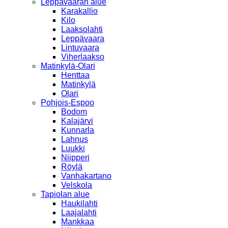
Leppävaaran alue
Karakallio
Kilo
Laaksolahti
Leppävaara
Lintuvaara
Viherlaakso
Matinkylä-Olari
Henttaa
Matinkylä
Olari
Pohjois-Espoo
Bodom
Kalajärvi
Kunnarla
Lahnus
Luukki
Niipperi
Röylä
Vanhakartano
Velskola
Tapiolan alue
Haukilahti
Laajalahti
Mankkaa