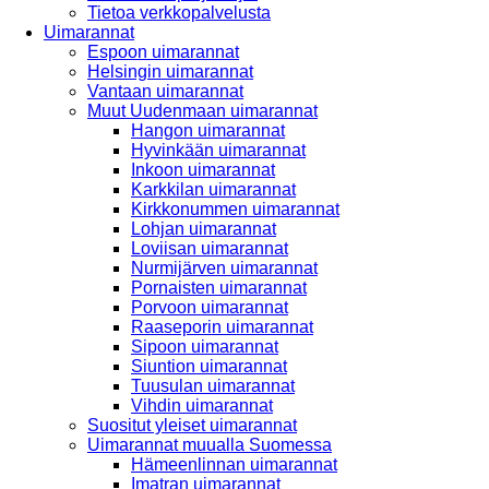
Tietoa verkkopalvelusta
Uimarannat
Espoon uimarannat
Helsingin uimarannat
Vantaan uimarannat
Muut Uudenmaan uimarannat
Hangon uimarannat
Hyvinkään uimarannat
Inkoon uimarannat
Karkkilan uimarannat
Kirkkonummen uimarannat
Lohjan uimarannat
Loviisan uimarannat
Nurmijärven uimarannat
Pornaisten uimarannat
Porvoon uimarannat
Raaseporin uimarannat
Sipoon uimarannat
Siuntion uimarannat
Tuusulan uimarannat
Vihdin uimarannat
Suositut yleiset uimarannat
Uimarannat muualla Suomessa
Hämeenlinnan uimarannat
Imatran uimarannat