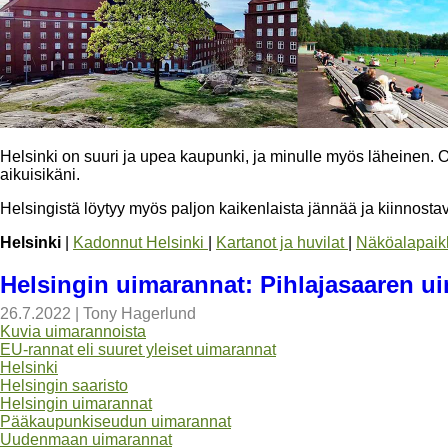
Helsinki on suuri ja upea kaupunki, ja minulle myös läheinen. O
aikuisikäni.
Helsingistä löytyy myös paljon kaikenlaista jännää ja kiinnostav
Helsinki
|
Kadonnut Helsinki
|
Kartanot ja huvilat
|
Näköalapaik
Helsingin uimarannat: Pihlajasaaren u
26.7.2022
|
Tony Hagerlund
Kuvia uimarannoista
EU-rannat eli suuret yleiset uimarannat
Helsinki
Helsingin saaristo
Helsingin uimarannat
Pääkaupunkiseudun uimarannat
Uudenmaan uimarannat