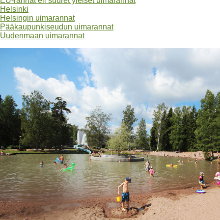
EU-rannat eli suuret yleiset uimarannat
Helsinki
Helsingin uimarannat
Pääkaupunkiseudun uimarannat
Uudenmaan uimarannat