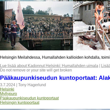
Helsingin Meilahdessa, Humallahden kallioiden kohdalla, toim
Lue lisää
about Kadonnut Helsinki: Humallahden uimala
|
Lisä
Do not remove or your site will get broken
Pääkaupunkiseudun kuntoportaat: Alak
3.7.2024
|
Tony Hagerlund
Helsinki
Myllypuro
Pääkaupunkiseudun kuntoportaat
Helsingin kuntoportaat