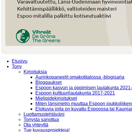
Etusivu
Tony
Kirjoituksia
Aurinkopaneelit omakotitalossa -blogisarja
Bloggaukset
Espoon kasvun ja oppimisen lautakunta 2021
Espoon kulttuurilautakunta 2017-2021
Mielipidekirjoitukset
Miten länsimetro muuttaa Espoon joukkoliiken
Elokuvia joita on kuvattu Espoossa tai Kaunia
Luottamustehtäväni
Tonysta sanottua
Ota yhteyttä
Tue kuvausprojekteja!