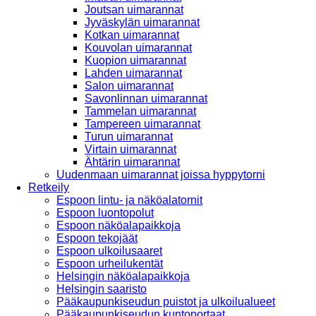
Joutsan uimarannat
Jyväskylän uimarannat
Kotkan uimarannat
Kouvolan uimarannat
Kuopion uimarannat
Lahden uimarannat
Salon uimarannat
Savonlinnan uimarannat
Tammelan uimarannat
Tampereen uimarannat
Turun uimarannat
Virtain uimarannat
Ähtärin uimarannat
Uudenmaan uimarannat joissa hyppytorni
Retkeily
Espoon lintu- ja näköalatornit
Espoon luontopolut
Espoon näköalapaikkoja
Espoon tekojäät
Espoon ulkoilusaaret
Espoon urheilukentät
Helsingin näköalapaikkoja
Helsingin saaristo
Pääkaupunkiseudun puistot ja ulkoilualueet
Pääkaupunkiseudun kuntoportaat