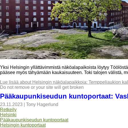
Yksi Helsingin yllättävimmistä näköalapaikoista löytyy Töölöstä. 
pääsee myös tähyämään kaukaisuuteen. Toki talojen välistä, mu
Lue lisää
about Helsingin näköalapaikkoja: Temppeliaukion kall
Do not remove or your site will get broken
Pääkaupunkiseudun kuntoportaat: Vask
23.11.2023
|
Tony Hagerlund
Retkeily
Helsinki
Pääkaupunkiseudun kuntoportaat
Helsingin kuntoportaat