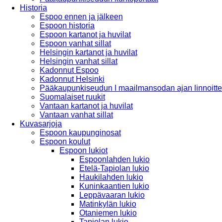
Historia
Espoo ennen ja jälkeen
Espoon historia
Espoon kartanot ja huvilat
Espoon vanhat sillat
Helsingin kartanot ja huvilat
Helsingin vanhat sillat
Kadonnut Espoo
Kadonnut Helsinki
Pääkaupunkiseudun I maailmansodan ajan linnoitte
Suomalaiset ruukit
Vantaan kartanot ja huvilat
Vantaan vanhat sillat
Kuvasarjoja
Espoon kaupunginosat
Espoon koulut
Espoon lukiot
Espoonlahden lukio
Etelä-Tapiolan lukio
Haukilahden lukio
Kuninkaantien lukio
Leppävaaran lukio
Matinkylän lukio
Otaniemen lukio
Tapiolan lukio