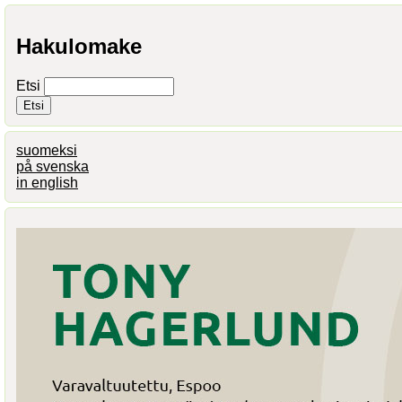
Hakulomake
Etsi
suomeksi
på svenska
in english