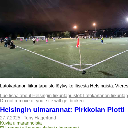
Latokartanon liikuntapuisto löytyy koillisesta Helsingistä. Viere
Lue lisää
about Helsingin liikuntapuistot: Latokartanon liikuntap
Do not remove or your site will get broken
Helsingin uimarannat: Pirkkolan Plotti
27.7.2025
|
Tony Hagerlund
Kuvia uimarannoista