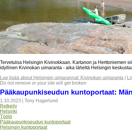
Tervetuloa Helsingin Kivinokkaan. Kartanon ja Herttoniemen sii
idyllinen Kivinokan uimaranta - aika läheltä Helsingin keskusta
Lue lisää
about Helsingin uimarannat: Kivinokan uimaranta
|
Li
Do not remove or your site will get broken
Pääkaupunkiseudun kuntoportaat: Mänt
1.10.2023
|
Tony Hagerlund
Retkeily
Helsinki
Töölö
Pääkaupunkiseudun kuntoportaat
Helsingin kuntoportaat