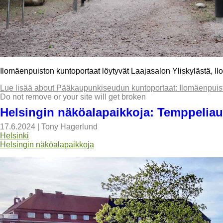
Ilomäenpuiston kuntoportaat löytyvät Laajasalon Yliskylästä, I
Lue lisää
about Pääkaupunkiseudun kuntoportaat: Ilomäenpuisto
Do not remove or your site will get broken
Helsingin näköalapaikkoja: Temppeliauk
17.6.2024
|
Tony Hagerlund
Helsinki
Helsingin näköalapaikkoja