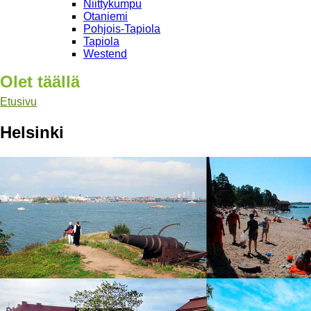
Niittykumpu
Otaniemi
Pohjois-Tapiola
Tapiola
Westend
Olet täällä
Etusivu
Helsinki