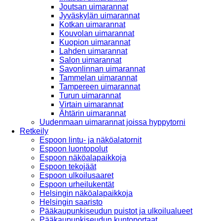
Joutsan uimarannat
Jyväskylän uimarannat
Kotkan uimarannat
Kouvolan uimarannat
Kuopion uimarannat
Lahden uimarannat
Salon uimarannat
Savonlinnan uimarannat
Tammelan uimarannat
Tampereen uimarannat
Turun uimarannat
Virtain uimarannat
Ähtärin uimarannat
Uudenmaan uimarannat joissa hyppytorni
Retkeily
Espoon lintu- ja näköalatornit
Espoon luontopolut
Espoon näköalapaikkoja
Espoon tekojäät
Espoon ulkoilusaaret
Espoon urheilukentät
Helsingin näköalapaikkoja
Helsingin saaristo
Pääkaupunkiseudun puistot ja ulkoilualueet
Pääkaupunkiseudun kuntoportaat