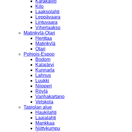
Karakallio
Kilo
Laaksolahti
Leppävaara
Lintuvaara
Viherlaakso
Matinkylä-Olari
Henttaa
Matinkylä
Olari
Pohjois-Espoo
Bodom
Kalajärvi
Kunnarla
Lahnus
Luukki
Niipperi
Röylä
Vanhakartano
Velskola
Tapiolan alue
Haukilahti
Laajalahti
Mankkaa
Niittykumpu