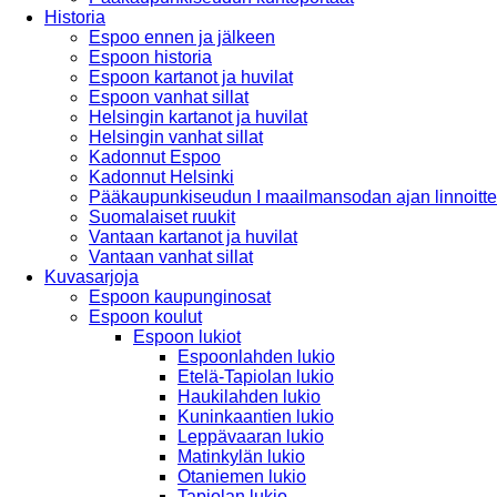
Historia
Espoo ennen ja jälkeen
Espoon historia
Espoon kartanot ja huvilat
Espoon vanhat sillat
Helsingin kartanot ja huvilat
Helsingin vanhat sillat
Kadonnut Espoo
Kadonnut Helsinki
Pääkaupunkiseudun I maailmansodan ajan linnoitte
Suomalaiset ruukit
Vantaan kartanot ja huvilat
Vantaan vanhat sillat
Kuvasarjoja
Espoon kaupunginosat
Espoon koulut
Espoon lukiot
Espoonlahden lukio
Etelä-Tapiolan lukio
Haukilahden lukio
Kuninkaantien lukio
Leppävaaran lukio
Matinkylän lukio
Otaniemen lukio
Tapiolan lukio