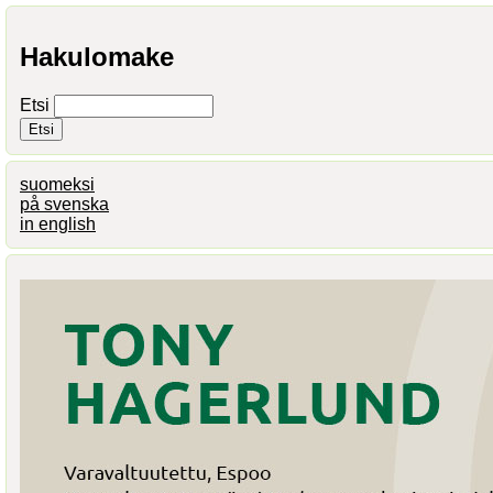
Hakulomake
Etsi
suomeksi
på svenska
in english