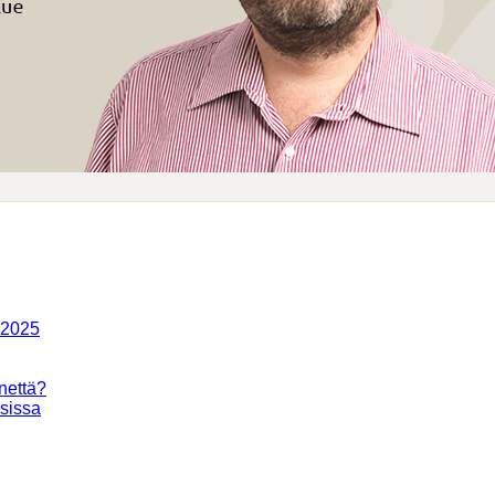
-2025
nettä?
isissa