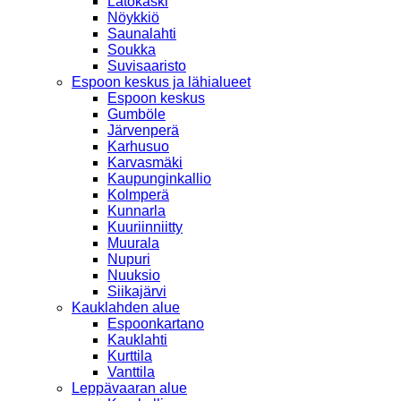
Latokaski
Nöykkiö
Saunalahti
Soukka
Suvisaaristo
Espoon keskus ja lähialueet
Espoon keskus
Gumböle
Järvenperä
Karhusuo
Karvasmäki
Kaupunginkallio
Kolmperä
Kunnarla
Kuuriinniitty
Muurala
Nupuri
Nuuksio
Siikajärvi
Kauklahden alue
Espoonkartano
Kauklahti
Kurttila
Vanttila
Leppävaaran alue