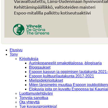
Etusivu
Tony
Kirjoituksia
Aurinkopaneelit omakotitalossa -blogisarja
Bloggaukset
Espoon kasvun ja oppimisen lautakunta 2021
Espoon kulttuurilautakunta 2017-2021
Mielipidekirjoitukset
Miten länsimetro muuttaa Espoon joukkoliiken
Elokuvia joita on kuvattu Espoossa tai Kaunia
Luottamustehtäväni
Tonysta sanottua
Ota yhteyttä
Tue kuvausprojekteja!