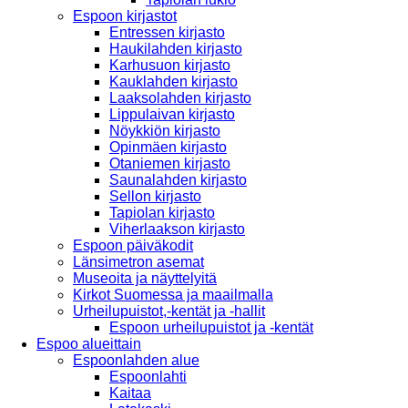
Espoon kirjastot
Entressen kirjasto
Haukilahden kirjasto
Karhusuon kirjasto
Kauklahden kirjasto
Laaksolahden kirjasto
Lippulaivan kirjasto
Nöykkiön kirjasto
Opinmäen kirjasto
Otaniemen kirjasto
Saunalahden kirjasto
Sellon kirjasto
Tapiolan kirjasto
Viherlaakson kirjasto
Espoon päiväkodit
Länsimetron asemat
Museoita ja näyttelyitä
Kirkot Suomessa ja maailmalla
Urheilupuistot,-kentät ja -hallit
Espoon urheilupuistot ja -kentät
Espoo alueittain
Espoonlahden alue
Espoonlahti
Kaitaa