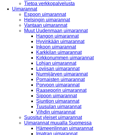
Tietoa verkkopalvelusta
Uimarannat
Espoon uimarannat
Helsingin uimarannat
Vantaan uimarannat
Muut Uudenmaan uimarannat
Hangon uimarannat
Hyvinkään uimarannat
Inkoon uimarannat
Karkkilan uimarannat
Kirkkonummen uimarannat
Lohjan uimarannat
Loviisan uimarannat
Nurmijärven uimarannat
Pornaisten uimarannat
Porvoon uimarannat
Raaseporin uimarannat
Sipoon uimarannat
Siuntion uimarannat
Tuusulan uimarannat
Vihdin uimarannat
Suositut yleiset uimarannat
Uimarannat muualla Suomessa
Hämeenlinnan uimarannat
Imatran uimarannat