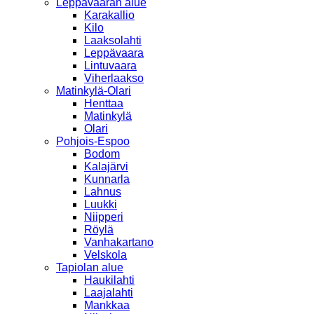
Leppävaaran alue
Karakallio
Kilo
Laaksolahti
Leppävaara
Lintuvaara
Viherlaakso
Matinkylä-Olari
Henttaa
Matinkylä
Olari
Pohjois-Espoo
Bodom
Kalajärvi
Kunnarla
Lahnus
Luukki
Niipperi
Röylä
Vanhakartano
Velskola
Tapiolan alue
Haukilahti
Laajalahti
Mankkaa