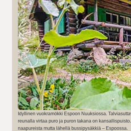
Idyllinen vuokramökki Espoon Nuuksiossa. Talviasutta
reunalla virtaa puro ja puron takana on kansallispuist
naapureista mutta lähellä bussipysäkkiä – Espoossa.