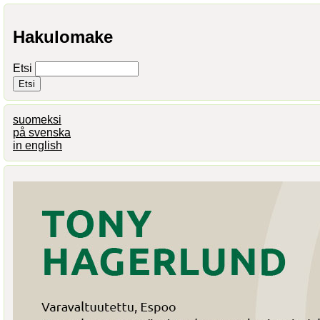
Hakulomake
Etsi
suomeksi
på svenska
in english