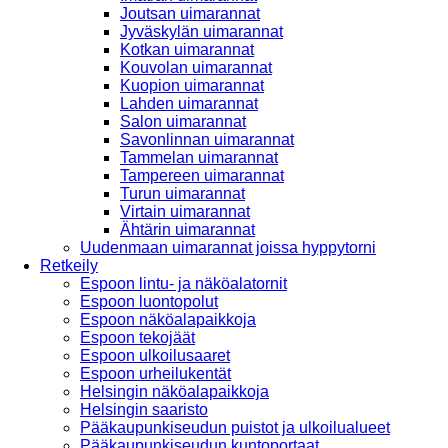
Joutsan uimarannat
Jyväskylän uimarannat
Kotkan uimarannat
Kouvolan uimarannat
Kuopion uimarannat
Lahden uimarannat
Salon uimarannat
Savonlinnan uimarannat
Tammelan uimarannat
Tampereen uimarannat
Turun uimarannat
Virtain uimarannat
Ähtärin uimarannat
Uudenmaan uimarannat joissa hyppytorni
Retkeily
Espoon lintu- ja näköalatornit
Espoon luontopolut
Espoon näköalapaikkoja
Espoon tekojäät
Espoon ulkoilusaaret
Espoon urheilukentät
Helsingin näköalapaikkoja
Helsingin saaristo
Pääkaupunkiseudun puistot ja ulkoilualueet
Pääkaupunkiseudun kuntoportaat