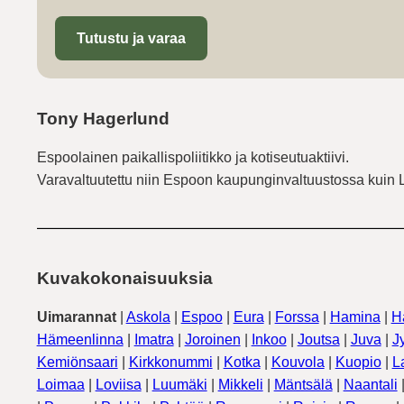
Tutustu ja varaa
Tony Hagerlund
Espoolainen paikallispoliitikko ja kotiseutuaktiivi.
Varavaltuutettu niin Espoon kaupunginvaltuustossa kuin 
Kuvakokonaisuuksia
Uimarannat
|
Askola
|
Espoo
|
Eura
|
Forssa
|
Hamina
|
H
Hämeenlinna
|
Imatra
|
Joroinen
|
Inkoo
|
Joutsa
|
Juva
|
J
Kemiönsaari
|
Kirkkonummi
|
Kotka
|
Kouvola
|
Kuopio
|
L
Loimaa
|
Loviisa
|
Luumäki
|
Mikkeli
|
Mäntsälä
|
Naantali