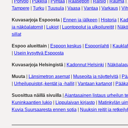
|
Porvoo
|
Pukkila
|
Pyhtää
|
Raasepori
|
Raisio
|
Rauma
|
Tampere
|
Turku
|
Tuusula
|
Vaasa
|
Vantaa
|
Varkaus
|
Vih
Kuvasarjoja Espoosta
|
Ennen ja jälkeen
|
Historia
|
Kad
ja näköalatornit
|
Lukiot
|
Luontopolut ja ulkoilureitit
|
Näkö
sillat
Espoo alueittain
|
Espoon keskus
|
Espoonlahti
|
Kauklah
|
Usein kysyttyä Espoosta
Kuvasarjoja Helsingistä
|
Kadonnut Helsinki
|
Näköalapa
Muuta
|
Länsimetron asemat
|
Museoita ja näyttelyitä
|
Pä
|
Urheilupuistot,-kentät ja -hallit
|
Vantaan kartanot
|
Pääka
Suosittua näillä sivuilla
|
Ajantasainen listaus urheilun te
Kuninkaantien lukio
|
Lippulaivan kirjasto
|
Matinkylän uim
Kuvia Suursaaresta ennen sotia
|
Nuuksin reitit ja retkeil