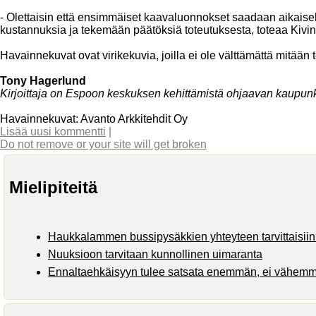
- Olettaisin että ensimmäiset kaavaluonnokset saadaan aikais
kustannuksia ja tekemään päätöksiä toteutuksesta, toteaa Kivi
Havainnekuvat ovat virikekuvia, joilla ei ole välttämättä mitään 
Tony Hagerlund
Kirjoittaja on Espoon keskuksen kehittämistä ohjaavan kaupunk
Havainnekuvat: Avanto Arkkitehdit Oy
Lisää uusi kommentti
|
Do not remove or your site will get broken
Mielipiteitä
Haukkalammen bussipysäkkien yhteyteen tarvittaisiin 
Nuuksioon tarvitaan kunnollinen uimaranta
Ennaltaehkäisyyn tulee satsata enemmän, ei vähem