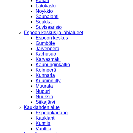
Kaitaa
Latokaski
Nöykkiö
Saunalahti
Soukka
Suvisaaristo
Espoon keskus ja lähialueet
Espoon keskus
Gumböle
Järvenperä
Karhusuo
Karvasmäki
Kaupunginkallio
Kolmperä
Kunnarla
Kuuriinniitty
Muurala
Nupuri
Nuuksio
Siikajärvi
Kauklahden alue
Espoonkartano
Kauklahti
Kurttila
Vanttila