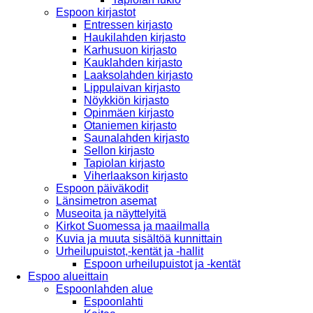
Espoon kirjastot
Entressen kirjasto
Haukilahden kirjasto
Karhusuon kirjasto
Kauklahden kirjasto
Laaksolahden kirjasto
Lippulaivan kirjasto
Nöykkiön kirjasto
Opinmäen kirjasto
Otaniemen kirjasto
Saunalahden kirjasto
Sellon kirjasto
Tapiolan kirjasto
Viherlaakson kirjasto
Espoon päiväkodit
Länsimetron asemat
Museoita ja näyttelyitä
Kirkot Suomessa ja maailmalla
Kuvia ja muuta sisältöä kunnittain
Urheilupuistot,-kentät ja -hallit
Espoon urheilupuistot ja -kentät
Espoo alueittain
Espoonlahden alue
Espoonlahti