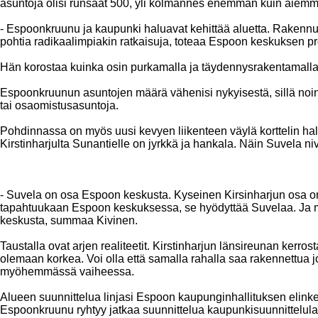
asuntoja olisi runsaat 500, yli kolmannes enemmän kuin aiemmi
- Espoonkruunu ja kaupunki haluavat kehittää aluetta. Rakennu
pohtia radikaalimpiakin ratkaisuja, toteaa Espoon keskuksen pr
Hän korostaa kuinka osin purkamalla ja täydennysrakentamalla
Espoonkruunun asuntojen määrä vähenisi nykyisestä, sillä noin
tai osaomistusasuntoja.
Pohdinnassa on myös uusi kevyen liikenteen väylä korttelin halki
Kirstinharjulta Sunantielle on jyrkkä ja hankala. Näin Suvela ni
- Suvela on osa Espoon keskusta. Kyseinen Kirsinharjun osa on
tapahtuukaan Espoon keskuksessa, se hyödyttää Suvelaa. Ja mi
keskusta, summaa Kivinen.
Taustalla ovat arjen realiteetit. Kirstinharjun länsireunan kerro
olemaan korkea. Voi olla että samalla rahalla saa rakennettua jo
myöhemmässä vaiheessa.
Alueen suunnittelua linjasi Espoon kaupunginhallituksen elink
Espoonkruunu ryhtyy jatkaa suunnittelua kaupunkisuunnittelul