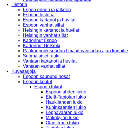
Historia
Espoo ennen ja jälkeen
Espoon historia
Espoon kartanot ja huvilat
Espoon vanhat sillat
Helsingin kartanot ja huvilat
Helsingin vanhat sillat
Kadonnut Espoo
Kadonnut Helsinki
Pääkaupunkiseudun I maailmansodan ajan linnoitte
Suomalaiset ruukit
Vantaan kartanot ja huvilat
Vantaan vanhat sillat
Kuvasarjoja
Espoon kaupunginosat
Espoon koulut
Espoon lukiot
Espoonlahden lukio
Etelä-Tapiolan lukio
Haukilahden lukio
Kuninkaantien lukio
Leppävaaran lukio
Matinkylän lukio
Otaniemen lukio
Tapiolan lukio