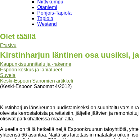
Niittykumpu
Otaniemi
Pohjois-Tapiola
Tapiola
Westend
Olet täällä
Etusivu
Kirstinharjun läntinen osa uusiksi, j
Kaupunkisuunnittelu ja -rakenne
Espoon keskus ja lähialueet
Suvela
Keski-Espoon Sanomien artikkeli
(Keski-Espoon Sanomat 4/2012)
Kirstinharjun länsireunan uudistamiseksi on suuniteltu varsin ra
olevista kerrostaloista purettaisiin, jäljelle jäävien ja remontoitu
olisivat parkkihalleissa maan alla.
Alueella on tällä hetkellä neljä Espoonkruunun taloyhtiötä, yht
yhteensä 66 asuntoa. Näitä siis laitettaisiin matalaksi oikein is