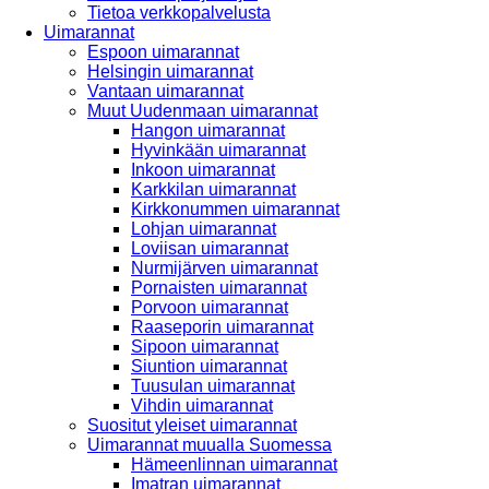
Tietoa verkkopalvelusta
Uimarannat
Espoon uimarannat
Helsingin uimarannat
Vantaan uimarannat
Muut Uudenmaan uimarannat
Hangon uimarannat
Hyvinkään uimarannat
Inkoon uimarannat
Karkkilan uimarannat
Kirkkonummen uimarannat
Lohjan uimarannat
Loviisan uimarannat
Nurmijärven uimarannat
Pornaisten uimarannat
Porvoon uimarannat
Raaseporin uimarannat
Sipoon uimarannat
Siuntion uimarannat
Tuusulan uimarannat
Vihdin uimarannat
Suositut yleiset uimarannat
Uimarannat muualla Suomessa
Hämeenlinnan uimarannat
Imatran uimarannat