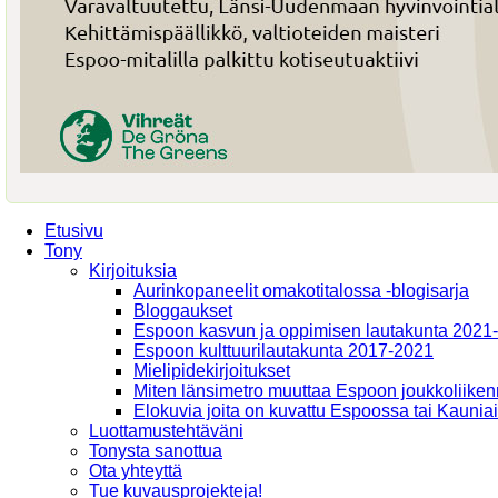
Etusivu
Tony
Kirjoituksia
Aurinkopaneelit omakotitalossa -blogisarja
Bloggaukset
Espoon kasvun ja oppimisen lautakunta 2021
Espoon kulttuurilautakunta 2017-2021
Mielipidekirjoitukset
Miten länsimetro muuttaa Espoon joukkoliiken
Elokuvia joita on kuvattu Espoossa tai Kaunia
Luottamustehtäväni
Tonysta sanottua
Ota yhteyttä
Tue kuvausprojekteja!