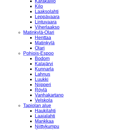
Karakallio
Kilo
Laaksolahti
Leppävaara
Lintuvaara
Viherlaakso
Matinkylä-Olari
Henttaa
Matinkylä
Olari
Pohjois-Espoo
Bodom
Kalajärvi
Kunnarla
Lahnus
Luukki
Niipperi
Röylä
Vanhakartano
Velskola
Tapiolan alue
Haukilahti
Laajalahti
Mankkaa
Niittykumpu