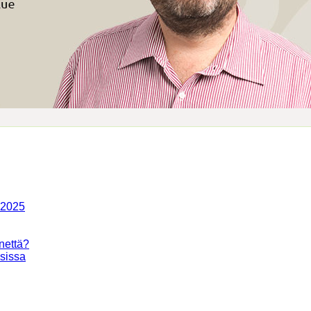
-2025
nettä?
isissa