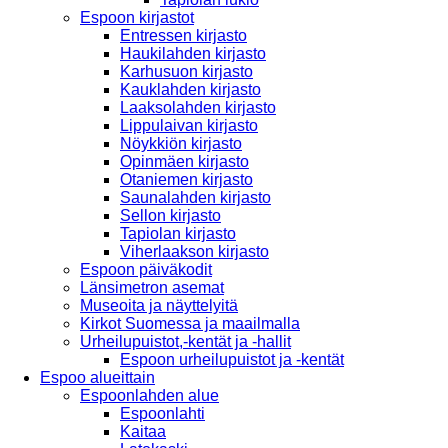
Espoon kirjastot
Entressen kirjasto
Haukilahden kirjasto
Karhusuon kirjasto
Kauklahden kirjasto
Laaksolahden kirjasto
Lippulaivan kirjasto
Nöykkiön kirjasto
Opinmäen kirjasto
Otaniemen kirjasto
Saunalahden kirjasto
Sellon kirjasto
Tapiolan kirjasto
Viherlaakson kirjasto
Espoon päiväkodit
Länsimetron asemat
Museoita ja näyttelyitä
Kirkot Suomessa ja maailmalla
Urheilupuistot,-kentät ja -hallit
Espoon urheilupuistot ja -kentät
Espoo alueittain
Espoonlahden alue
Espoonlahti
Kaitaa