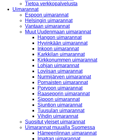
Tietoa verkkopalvelusta
Uimarannat
Espoon uimarannat
Helsingin uimarannat
Vantaan uimarannat
Muut Uudenmaan uimarannat
Hangon uimarannat
Hyvinkään uimarannat
Inkoon uimarannat
Karkkilan uimarannat
Kirkkonummen uimarannat
Lohjan uimarannat
Loviisan uimarannat
Nurmijärven uimarannat
Pornaisten uimarannat
Porvoon uimarannat
Raaseporin uimarannat
Sipoon uimarannat
Siuntion uimarannat
Tuusulan uimarannat
Vihdin uimarannat
Suositut yleiset uimarannat
Uimarannat muualla Suomessa
Hämeenlinnan uimarannat
Imatran uimarannat