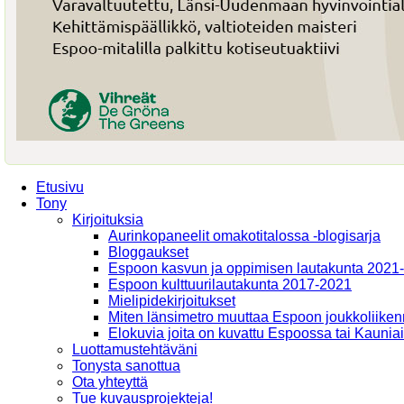
Etusivu
Tony
Kirjoituksia
Aurinkopaneelit omakotitalossa -blogisarja
Bloggaukset
Espoon kasvun ja oppimisen lautakunta 2021
Espoon kulttuurilautakunta 2017-2021
Mielipidekirjoitukset
Miten länsimetro muuttaa Espoon joukkoliiken
Elokuvia joita on kuvattu Espoossa tai Kaunia
Luottamustehtäväni
Tonysta sanottua
Ota yhteyttä
Tue kuvausprojekteja!