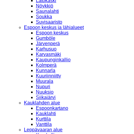
Latokaski
Nöykkiö
Saunalahti
Soukka
Suvisaaristo
Espoon keskus ja lähialueet
Espoon keskus
Gumböle
Järvenperä
Karhusuo
Karvasmäki
Kaupunginkallio
Kolmperä
Kunnarla
Kuuriinniitty
Muurala
Nupuri
Nuuksio
Siikajärvi
Kauklahden alue
Espoonkartano
Kauklahti
Kurttila
Vanttila
Leppävaaran alue