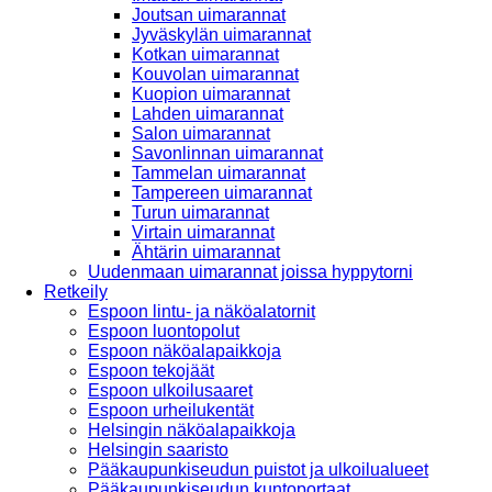
Joutsan uimarannat
Jyväskylän uimarannat
Kotkan uimarannat
Kouvolan uimarannat
Kuopion uimarannat
Lahden uimarannat
Salon uimarannat
Savonlinnan uimarannat
Tammelan uimarannat
Tampereen uimarannat
Turun uimarannat
Virtain uimarannat
Ähtärin uimarannat
Uudenmaan uimarannat joissa hyppytorni
Retkeily
Espoon lintu- ja näköalatornit
Espoon luontopolut
Espoon näköalapaikkoja
Espoon tekojäät
Espoon ulkoilusaaret
Espoon urheilukentät
Helsingin näköalapaikkoja
Helsingin saaristo
Pääkaupunkiseudun puistot ja ulkoilualueet
Pääkaupunkiseudun kuntoportaat