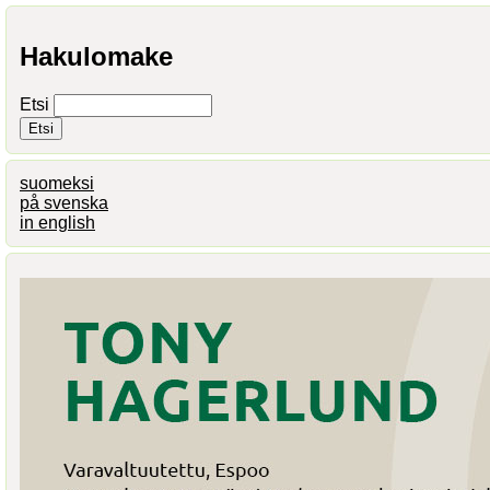
Hakulomake
Etsi
suomeksi
på svenska
in english