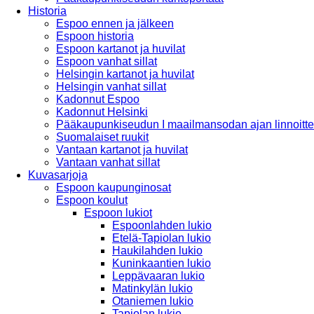
Historia
Espoo ennen ja jälkeen
Espoon historia
Espoon kartanot ja huvilat
Espoon vanhat sillat
Helsingin kartanot ja huvilat
Helsingin vanhat sillat
Kadonnut Espoo
Kadonnut Helsinki
Pääkaupunkiseudun I maailmansodan ajan linnoitte
Suomalaiset ruukit
Vantaan kartanot ja huvilat
Vantaan vanhat sillat
Kuvasarjoja
Espoon kaupunginosat
Espoon koulut
Espoon lukiot
Espoonlahden lukio
Etelä-Tapiolan lukio
Haukilahden lukio
Kuninkaantien lukio
Leppävaaran lukio
Matinkylän lukio
Otaniemen lukio
Tapiolan lukio