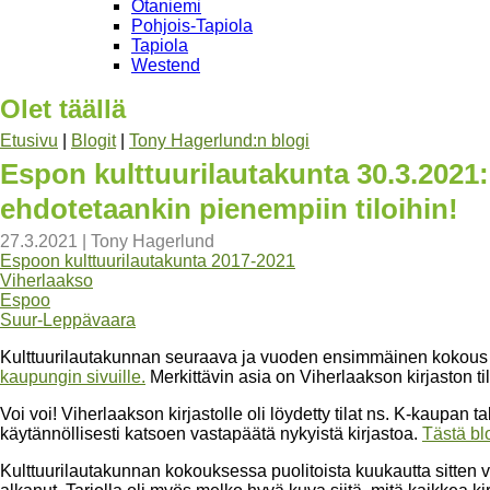
Otaniemi
Pohjois-Tapiola
Tapiola
Westend
Olet täällä
Etusivu
|
Blogit
|
Tony Hagerlund:n blogi
Espon kulttuurilautakunta 30.3.2021:
ehdotetaankin pienempiin tiloihin!
27.3.2021
|
Tony Hagerlund
Espoon kulttuurilautakunta 2017-2021
Viherlaakso
Espoo
Suur-Leppävaara
Kulttuurilautakunnan seuraava ja vuoden ensimmäinen kokous o
kaupungin sivuille.
Merkittävin asia on Viherlaakson kirjaston ti
Voi voi! Viherlaakson kirjastolle oli löydetty tilat ns. K-kaupan 
käytännöllisesti katsoen vastapäätä nykyistä kirjastoa.
Tästä bl
Kulttuurilautakunnan kokouksessa puolitoista kuukautta sitten va