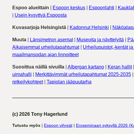
Espoo alueittain
|
Espoon keskus
|
Espoonlahti
|
Kauklah
|
Usein kysyttyä Espoosta
Kuvasarjoja Helsingistä
|
Kadonnut Helsinki
|
Näköalapa
Muuta
|
Länsimetron asemat
|
Museoita ja näyttelyitä
|
Pä
Aikaisemmat urheilutapahtumat
|
Urheilupuistot,-kentät ja 
maailmansodan ajan linnoitteet
Suosittua näillä sivuilla
|
Albergan kartano
|
Keran hallit
uimahalli
|
Merkittävimmät urheilutapahtumat 2025-2035
retkeilykohteet
|
Tapiolan jääpuutarha
(c) 2026 Tony Hagerlund
Tutustu myös
|
Espoon vihreät
|
Eroseminaari syksyllä 2026 (K