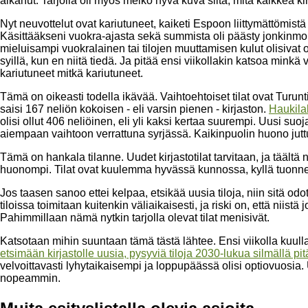
alkanut. Tarjolla oli myös melko hyvä kuva siitä, mitä kaikkea kirj
Nyt neuvottelut ovat kariutuneet, kaiketi Espoon liittymättömistä 
Käsittääkseni vuokra-ajasta sekä summista oli päästy jonkinmoi
mieluisampi vuokralainen tai tilojen muuttamisen kulut olisivat
syillä, kun en niitä tiedä. Ja pitää ensi viikollakin katsoa minkä
kariutuneet mitkä kariutuneet.
Tämä on oikeasti todella ikävää. Vaihtoehtoiset tilat ovat Turunt
saisi 167 neliön kokoisen - eli varsin pienen - kirjaston.
Haukila
olisi ollut 406 neliöinen, eli yli kaksi kertaa suurempi. Uusi suoj
aiempaan vaihtoon verrattuna syrjässä. Kaikinpuolin huono jutt
Tämä on hankala tilanne. Uudet kirjastotilat tarvitaan, ja täältä n
huonompi. Tilat ovat kuulemma hyvässä kunnossa, kyllä tuonne to
Jos taasen sanoo ettei kelpaa, etsikää uusia tiloja, niin sitä od
tiloissa toimitaan kuitenkin väliaikaisesti, ja riski on, että niis
Pahimmillaan nämä nytkin tarjolla olevat tilat menisivät.
Katsotaan mihin suuntaan tämä tästä lähtee. Ensi viikolla kuulla
etsimään kirjastolle uusia, pysyviä tiloja 2030-lukua silmällä pi
velvoittavasti lyhytaikaisempi ja loppupäässä olisi optiovuosia.
nopeammin.