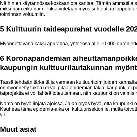
Näihin en käytännössä koskaan ota kantaa. Tämän ammattilaiset 
miksi näin eikä näin. Tukia yritetään myös suhteuttaa lopputul
toiminnan voluumiin.
5 Kulttuurin taideapurahat vuodelle 202
Myönnettävänä kaksi apurahaa, yhteensä alle 10 000 euron edes
6 Koronapandemian aiheuttamanpoikke
kaupungin kulttuurilautakunnan myönt
Tässä tehdään tärkeitä ja varmaan kulttuuritoimijoiden kannalta 
on myönnetty tukea) ei voi pitää epidemian takia, kaupunki ei pe
taiprojektia ei voi lähteä toteuttamaan, niin kaupunki on valm
Nämä on hyvä linjata ajoissa. Ja on myös hyvä, että kaupunki 
Kauheaa tämä epidemia-aika on kulttuurisektorille, mutta toivo
yli.
Muut asiat