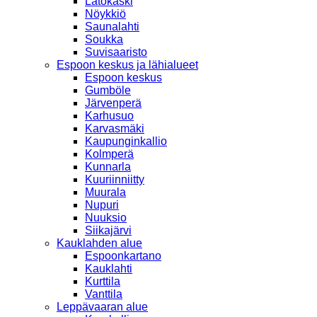
Latokaski
Nöykkiö
Saunalahti
Soukka
Suvisaaristo
Espoon keskus ja lähialueet
Espoon keskus
Gumböle
Järvenperä
Karhusuo
Karvasmäki
Kaupunginkallio
Kolmperä
Kunnarla
Kuuriinniitty
Muurala
Nupuri
Nuuksio
Siikajärvi
Kauklahden alue
Espoonkartano
Kauklahti
Kurttila
Vanttila
Leppävaaran alue