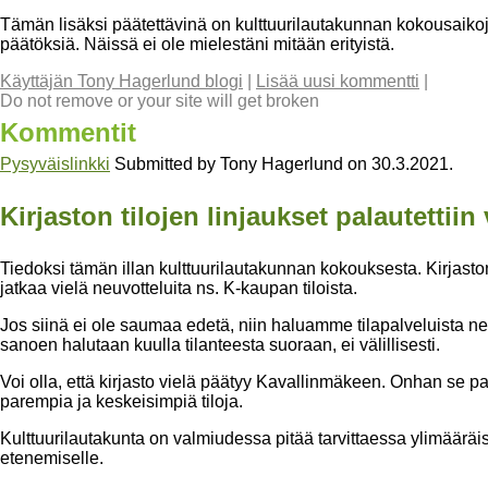
Tämän lisäksi päätettävinä on kulttuurilautakunnan kokousaikoja
päätöksiä. Näissä ei ole mielestäni mitään erityistä.
Käyttäjän Tony Hagerlund blogi
|
Lisää uusi kommentti
|
Do not remove or your site will get broken
Kommentit
Pysyväislinkki
Submitted by
Tony Hagerlund
on
30.3.2021
.
Kirjaston tilojen linjaukset palautettii
Tiedoksi tämän illan kulttuurilautakunnan kokouksesta. Kirjaston
jatkaa vielä neuvotteluita ns. K-kaupan tiloista.
Jos siinä ei ole saumaa edetä, niin haluamme tilapalveluista n
sanoen halutaan kuulla tilanteesta suoraan, ei välillisesti.
Voi olla, että kirjasto vielä päätyy Kavallinmäkeen. Onhan se pa
parempia ja keskeisimpiä tiloja.
Kulttuurilautakunta on valmiudessa pitää tarvittaessa ylimäärä
etenemiselle.