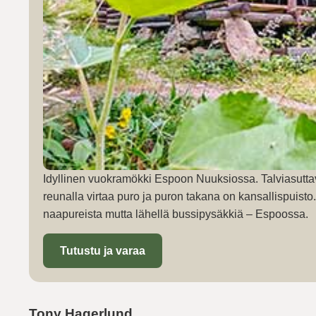
Idyllinen vuokramökki Espoon Nuuksiossa. Talviasutta
reunalla virtaa puro ja puron takana on kansallispuist
naapureista mutta lähellä bussipysäkkiä – Espoossa.
Tutustu ja varaa
Tony Hagerlund