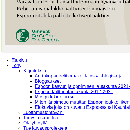
Etusivu
Tony
Kirjoituksia
Aurinkopaneelit omakotitalossa -blogisarja
Bloggaukset
Espoon kasvun ja oppimisen lautakunta 2021
Espoon kulttuurilautakunta 2017-2021
Mielipidekirjoitukset
Miten länsimetro muuttaa Espoon joukkoliiken
Elokuvia joita on kuvattu Espoossa tai Kaunia
Luottamustehtäväni
Tonysta sanottua
Ota yhteyttä
Tue kuvausprojekteja!