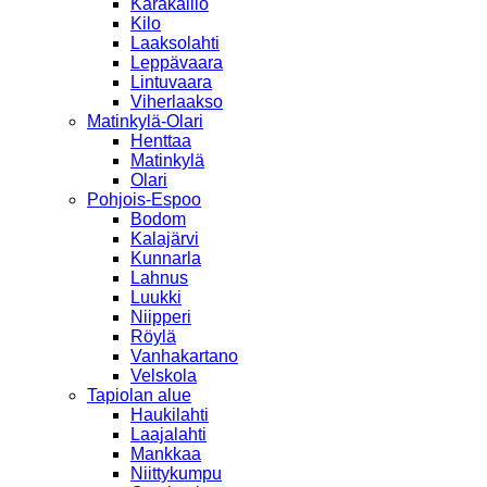
Karakallio
Kilo
Laaksolahti
Leppävaara
Lintuvaara
Viherlaakso
Matinkylä-Olari
Henttaa
Matinkylä
Olari
Pohjois-Espoo
Bodom
Kalajärvi
Kunnarla
Lahnus
Luukki
Niipperi
Röylä
Vanhakartano
Velskola
Tapiolan alue
Haukilahti
Laajalahti
Mankkaa
Niittykumpu