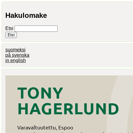
Hakulomake
Etsi
suomeksi
på svenska
in english