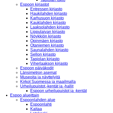
Espoon kirjastot
Entressen kirjasto
Haukilahden kirjasto
Karhusuon kirjasto
Kauklahden kirjasto
Laaksolahden kirjasto
Lippulaivan kirjasto
Nöykkiön kirjasto
Opinmäen kirjasto
Otaniemen kirjasto
Saunalahden kirjasto
Sellon kirjasto
Tapiolan kirjasto
Viherlaakson kirjasto
Espoon päiväkodit
Länsimetron asemat
Museoita ja näyttelyitä
Kirkot Suomessa ja maailmalla
Urheilupuistot,-kentät ja -hallit
Espoon urheilupuistot ja -kentät
Espoo alueittain
Espoonlahden alue
Espoonlahti
Kaitaa