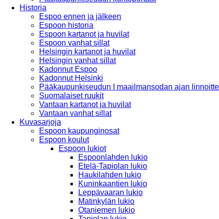
Historia
Espoo ennen ja jälkeen
Espoon historia
Espoon kartanot ja huvilat
Espoon vanhat sillat
Helsingin kartanot ja huvilat
Helsingin vanhat sillat
Kadonnut Espoo
Kadonnut Helsinki
Pääkaupunkiseudun I maailmansodan ajan linnoitte
Suomalaiset ruukit
Vantaan kartanot ja huvilat
Vantaan vanhat sillat
Kuvasarjoja
Espoon kaupunginosat
Espoon koulut
Espoon lukiot
Espoonlahden lukio
Etelä-Tapiolan lukio
Haukilahden lukio
Kuninkaantien lukio
Leppävaaran lukio
Matinkylän lukio
Otaniemen lukio
Tapiolan lukio