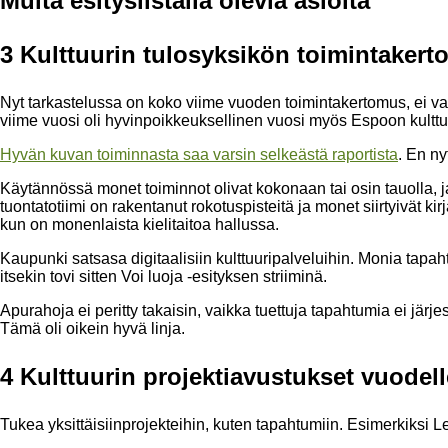
Muita esityslistalla olevia asioita
3 Kulttuurin tulosyksikön toimintaker
Nyt tarkastelussa on koko viime vuoden toimintakertomus, ei vai
viime vuosi oli hyvinpoikkeuksellinen vuosi myös Espoon kultt
Hyvän kuvan toiminnasta saa varsin selkeästä raportista
. En ny
Käytännössä monet toiminnot olivat kokonaan tai osin tauolla, 
tuontatotiimi on rakentanut rokotuspisteitä ja monet siirtyivät ki
kun on monenlaista kielitaitoa hallussa.
Kaupunki satsasa digitaalisiin kulttuuripalveluihin. Monia tapahtu
itsekin tovi sitten Voi luoja -esityksen striiminä.
Apurahoja ei peritty takaisin, vaikka tuettuja tapahtumia ei järje
Tämä oli oikein hyvä linja.
4 Kulttuurin projektiavustukset vuodell
Tukea yksittäisiinprojekteihin, kuten tapahtumiin. Esimerkiksi 