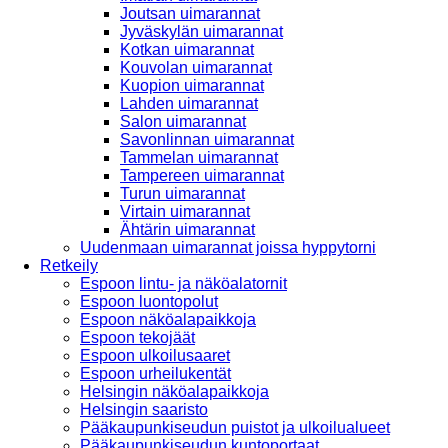
Joutsan uimarannat
Jyväskylän uimarannat
Kotkan uimarannat
Kouvolan uimarannat
Kuopion uimarannat
Lahden uimarannat
Salon uimarannat
Savonlinnan uimarannat
Tammelan uimarannat
Tampereen uimarannat
Turun uimarannat
Virtain uimarannat
Ähtärin uimarannat
Uudenmaan uimarannat joissa hyppytorni
Retkeily
Espoon lintu- ja näköalatornit
Espoon luontopolut
Espoon näköalapaikkoja
Espoon tekojäät
Espoon ulkoilusaaret
Espoon urheilukentät
Helsingin näköalapaikkoja
Helsingin saaristo
Pääkaupunkiseudun puistot ja ulkoilualueet
Pääkaupunkiseudun kuntoportaat