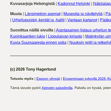
Kuvasarjoja Helsingistä
|
Kadonnut Helsinki
|
Näköalapa
Muuta
|
Länsimetron asemat
|
Museoita ja näyttelyitä
|
Pä
|
Urheilupuistot,-kentät ja -hallit
|
Vantaan kartanot
|
Pääka
Suosittua näillä sivuilla
|
Ajantasainen listaus urheilun te
Kuninkaantien lukio
|
Lippulaivan kirjasto
|
Matinkylän uim
Kuvia Suursaaresta ennen sotia
|
Nuuksin reitit ja retkeil
(c) 2026 Tony Hagerlund
Tutustu myös
|
Espoon vihreät
|
Eroseminaari syksyllä 2026 (K
Tämä sivusto pyörii
Xetnetin palvelimilla
. Palvelu on hyvää, jote