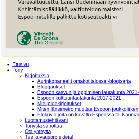
Etusivu
Tony
Kirjoituksia
Aurinkopaneelit omakotitalossa -blogisarja
Bloggaukset
Espoon kasvun ja oppimisen lautakunta 2021
Espoon kulttuurilautakunta 2017-2021
Mielipidekirjoitukset
Miten länsimetro muuttaa Espoon joukkoliiken
Elokuvia joita on kuvattu Espoossa tai Kaunia
Luottamustehtäväni
Tonysta sanottua
Ota yhteyttä
Tue kuvausprojekteja!