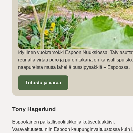
Idyllinen vuokramökki Espoon Nuuksiossa. Talviasutta
reunalla virtaa puro ja puron takana on kansallispuist
naapureista mutta lähellä bussipysäkkiä – Espoossa.
Tutustu ja varaa
Tony Hagerlund
Espoolainen paikallispoliitikko ja kotiseutuaktiivi.
Varavaltuutettu niin Espoon kaupunginvaltuustossa kuin 