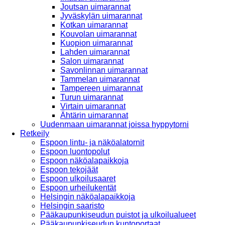
Joutsan uimarannat
Jyväskylän uimarannat
Kotkan uimarannat
Kouvolan uimarannat
Kuopion uimarannat
Lahden uimarannat
Salon uimarannat
Savonlinnan uimarannat
Tammelan uimarannat
Tampereen uimarannat
Turun uimarannat
Virtain uimarannat
Ähtärin uimarannat
Uudenmaan uimarannat joissa hyppytorni
Retkeily
Espoon lintu- ja näköalatornit
Espoon luontopolut
Espoon näköalapaikkoja
Espoon tekojäät
Espoon ulkoilusaaret
Espoon urheilukentät
Helsingin näköalapaikkoja
Helsingin saaristo
Pääkaupunkiseudun puistot ja ulkoilualueet
Pääkaupunkiseudun kuntoportaat