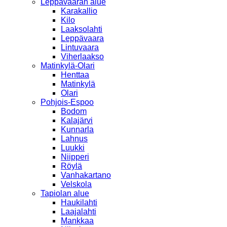
Leppävaaran alue
Karakallio
Kilo
Laaksolahti
Leppävaara
Lintuvaara
Viherlaakso
Matinkylä-Olari
Henttaa
Matinkylä
Olari
Pohjois-Espoo
Bodom
Kalajärvi
Kunnarla
Lahnus
Luukki
Niipperi
Röylä
Vanhakartano
Velskola
Tapiolan alue
Haukilahti
Laajalahti
Mankkaa