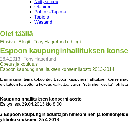
Niittykumpu
Otaniemi
Pohjois-Tapiola
Tapiola
Westend
Olet täällä
Etusivu
|
Blogit
|
Tony Hagerlund:n blogi
Espoon kaupunginhallituksen konsern
26.4.2013
|
Tony Hagerlund
Opetus ja koulutus
Espoon kaupunginhallituksen konsernijaosto 2013-2014
Ensi maanantaina kokoontuu Espoon kaupunginhallituksen konsernijaost
etukäteen katsottuna kokous vaikuttaa varsin “rutiinihenkiseltä”, eli listal
Kaupunginhallituksen konsernijaosto
Esityslista 29.04.2013 klo 8:00
3 Espoon kaupungin edustajan nimeäminen ja toimiohjeid
yhtiökokoukseen 25.4.2013