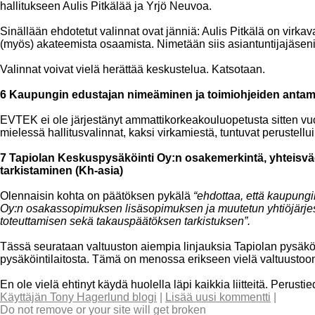
hallitukseen Aulis Pitkälää ja Yrjö Neuvoa.
Sinällään ehdotetut valinnat ovat jänniä: Aulis Pitkälä on virk
(myös) akateemista osaamista. Nimetään siis asiantuntijajäseniä
Valinnat voivat vielä herättää keskustelua. Katsotaan.
6 Kaupungin edustajan nimeäminen ja toimiohjeiden an
EVTEK ei ole järjestänyt ammattikorkeakouluopetusta sitten vu
mielessä hallitusvalinnat, kaksi virkamiestä, tuntuvat perustelluil
7 Tapiolan Keskuspysäköinti Oy:n osakemerkintä, yhteisv
tarkistaminen (Kh-asia)
Olennaisin kohta on päätöksen pykälä
“ehdottaa, että kaupungi
Oy:n osakassopimuksen lisäsopimuksen ja muutetun yhtiöjärjest
toteuttamisen sekä takauspäätöksen tarkistuksen”.
Tässä seurataan valtuuston aiempia linjauksia Tapiolan pysäköin
pysäköintilaitosta. Tämä on menossa erikseen vielä valtuustoo
En ole vielä ehtinyt käydä huolella läpi kaikkia liitteitä. Perusti
Käyttäjän Tony Hagerlund blogi
|
Lisää uusi kommentti
|
Do not remove or your site will get broken