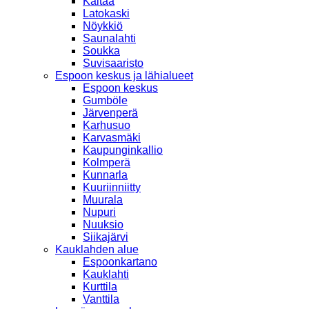
Kaitaa
Latokaski
Nöykkiö
Saunalahti
Soukka
Suvisaaristo
Espoon keskus ja lähialueet
Espoon keskus
Gumböle
Järvenperä
Karhusuo
Karvasmäki
Kaupunginkallio
Kolmperä
Kunnarla
Kuuriinniitty
Muurala
Nupuri
Nuuksio
Siikajärvi
Kauklahden alue
Espoonkartano
Kauklahti
Kurttila
Vanttila