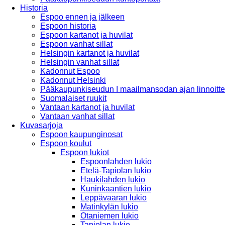
Historia
Espoo ennen ja jälkeen
Espoon historia
Espoon kartanot ja huvilat
Espoon vanhat sillat
Helsingin kartanot ja huvilat
Helsingin vanhat sillat
Kadonnut Espoo
Kadonnut Helsinki
Pääkaupunkiseudun I maailmansodan ajan linnoitte
Suomalaiset ruukit
Vantaan kartanot ja huvilat
Vantaan vanhat sillat
Kuvasarjoja
Espoon kaupunginosat
Espoon koulut
Espoon lukiot
Espoonlahden lukio
Etelä-Tapiolan lukio
Haukilahden lukio
Kuninkaantien lukio
Leppävaaran lukio
Matinkylän lukio
Otaniemen lukio
Tapiolan lukio