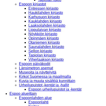
Espoon kirjastot
Entressen kirjasto
Haukilahden kirjasto
Karhusuon kirjasto
Kauklahden kirjasto
Laaksolahden kirjasto
Lippulaivan kirjasto
Nöykkiön kirjasto
Opinmäen kirjasto
Otaniemen kirjasto
Saunalahden kirjasto
Sellon kirjasto
Tapiolan kirjasto
Viherlaakson kirjasto
Espoon päiväkodit
Länsimetron asemat
Museoita ja näyttelyitä
Kirkot Suomessa ja maailmalla
Kuvia ja muuta sisältöä kunnittain
Urheilupuistot,-kentät ja -hallit
Espoon urheilupuistot ja -kentät
Espoo alueittain
Espoonlahden alue
Espoonlahti