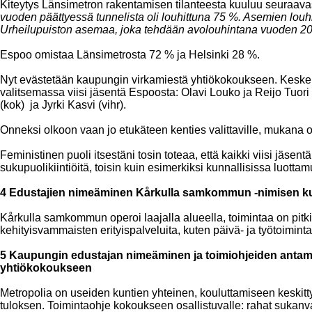
Kiteytys Länsimetron rakentamisen tilanteesta kuuluu seuraava
vuoden päättyessä tunnelista oli louhittuna 75 %. Asemien louh
Urheilupuiston asemaa, joka tehdään avolouhintana vuoden 20
Espoo omistaa Länsimetrosta 72 % ja Helsinki 28 %.
Nyt evästetään kaupungin virkamiestä yhtiökokoukseen. Keskeisi
valitsemassa viisi jäsentä Espoosta: Olavi Louko ja Reijo Tu
(kok) ja Jyrki Kasvi (vihr).
Onneksi olkoon vaan jo etukäteen kenties valittaville, mukana on
Feministinen puoli itsestäni tosin toteaa, että kaikki viisi jäsen
sukupuolikiintiöitä, toisin kuin esimerkiksi kunnallisissa luotta
4 Edustajien nimeäminen Kårkulla samkommun -nimisen ku
Kårkulla samkommun operoi laajalla alueella, toimintaa on pitkin
kehityisvammaisten erityispalveluita, kuten päivä- ja työtoiminta
5 Kaupungin edustajan nimeäminen ja toimiohjeiden antam
yhtiökokoukseen
Metropolia on useiden kuntien yhteinen, kouluttamiseen keskit
tuloksen. Toimintaohje kokoukseen osallistuvalle: rahat sukanv