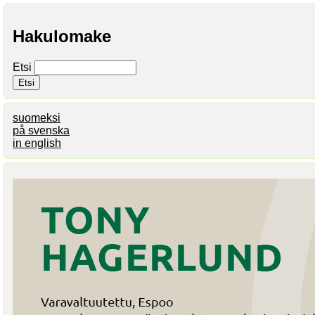
Hakulomake
Etsi
suomeksi
på svenska
in english