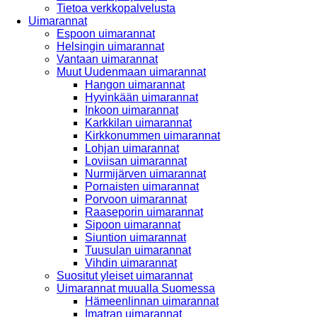
Tietoa verkkopalvelusta
Uimarannat
Espoon uimarannat
Helsingin uimarannat
Vantaan uimarannat
Muut Uudenmaan uimarannat
Hangon uimarannat
Hyvinkään uimarannat
Inkoon uimarannat
Karkkilan uimarannat
Kirkkonummen uimarannat
Lohjan uimarannat
Loviisan uimarannat
Nurmijärven uimarannat
Pornaisten uimarannat
Porvoon uimarannat
Raaseporin uimarannat
Sipoon uimarannat
Siuntion uimarannat
Tuusulan uimarannat
Vihdin uimarannat
Suositut yleiset uimarannat
Uimarannat muualla Suomessa
Hämeenlinnan uimarannat
Imatran uimarannat