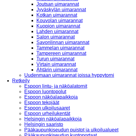
Joutsan uimarannat
Jyväskylän uimarannat
Kotkan uimarannat
Kouvolan uimarannat
Kuopion uimarannat
Lahden uimarannat
Salon uimarannat
Savonlinnan uimarannat
Tammelan uimarannat
Tampereen uimarannat
Turun uimarannat
Virtain uimarannat
Ähtärin uimarannat
Uudenmaan uimarannat joissa hyppytorni
Retkeily
Espoon lintu- ja näköalatornit
Espoon luontopolut
Espoon näköalapaikkoja
Espoon tekojäät
Espoon ulkoilusaaret
Espoon urheilukentät
Helsingin näköalapaikkoja
Helsingin saaristo
Pääkaupunkiseudun puistot ja ulkoilualueet
Pääkaupunkiseudun kuntoportaat