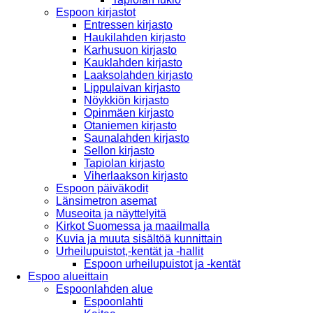
Espoon kirjastot
Entressen kirjasto
Haukilahden kirjasto
Karhusuon kirjasto
Kauklahden kirjasto
Laaksolahden kirjasto
Lippulaivan kirjasto
Nöykkiön kirjasto
Opinmäen kirjasto
Otaniemen kirjasto
Saunalahden kirjasto
Sellon kirjasto
Tapiolan kirjasto
Viherlaakson kirjasto
Espoon päiväkodit
Länsimetron asemat
Museoita ja näyttelyitä
Kirkot Suomessa ja maailmalla
Kuvia ja muuta sisältöä kunnittain
Urheilupuistot,-kentät ja -hallit
Espoon urheilupuistot ja -kentät
Espoo alueittain
Espoonlahden alue
Espoonlahti