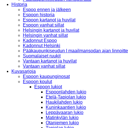
Historia
Espoo ennen ja jälkeen
Espoon historia
Espoon kartanot ja huvilat
Espoon vanhat sillat
Helsingin kartanot ja huvilat
Helsingin vanhat sillat
Kadonnut Espoo
Kadonnut Helsinki
Pääkaupunkiseudun I maailmansodan ajan linnoitte
Suomalaiset ruukit
Vantaan kartanot ja huvilat
Vantaan vanhat sillat
Kuvasarjoja
Espoon kaupunginosat
Espoon koulut
Espoon lukiot
Espoonlahden lukio
Etelä-Tapiolan lukio
Haukilahden lukio
Kuninkaantien lukio
Leppävaaran lukio
Matinkylän lukio
Otaniemen lukio
Tapiolan lukio