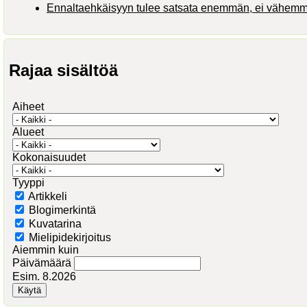
Ennaltaehkäisyyn tulee satsata enemmän, ei vähem
Rajaa sisältöä
Aiheet
Alueet
Kokonaisuudet
Tyyppi
Artikkeli
Blogimerkintä
Kuvatarina
Mielipidekirjoitus
Aiemmin kuin
Päivämäärä
Esim. 8.2026