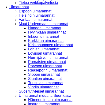
Tietoa verkkopalvelusta
Uimarannat
Espoon uimarannat
Helsingin uimarannat
Vantaan uimarannat
Muut Uudenmaan uimarannat
Hangon uimarannat
Hyvinkään uimarannat
Inkoon uimarannat
Karkkilan uimarannat
Kirkkonummen uimarannat
Lohjan uimarannat
Loviisan uimarannat
Nurmijärven uimarannat
Pornaisten uimarannat
Porvoon uimarannat
Raaseporin uimarannat
Sipoon uimarannat
Siuntion uimarannat
Tuusulan uimarannat
Vihdin uimarannat
Suositut yleiset uimarannat
Uimarannat muualla Suomessa
Hämeenlinnan uimarannat
Imatran uimarannat