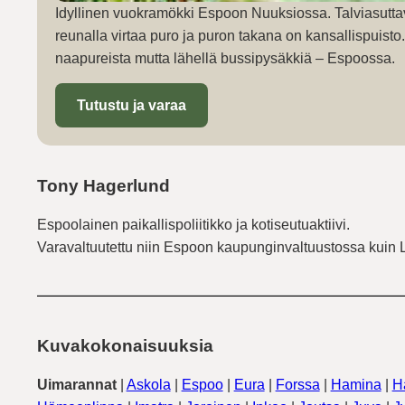
Idyllinen vuokramökki Espoon Nuuksiossa. Talviasutta
reunalla virtaa puro ja puron takana on kansallispuist
naapureista mutta lähellä bussipysäkkiä – Espoossa.
Tutustu ja varaa
Tony Hagerlund
Espoolainen paikallispoliitikko ja kotiseutuaktiivi.
Varavaltuutettu niin Espoon kaupunginvaltuustossa kuin 
Kuvakokonaisuuksia
Uimarannat
|
Askola
|
Espoo
|
Eura
|
Forssa
|
Hamina
|
H