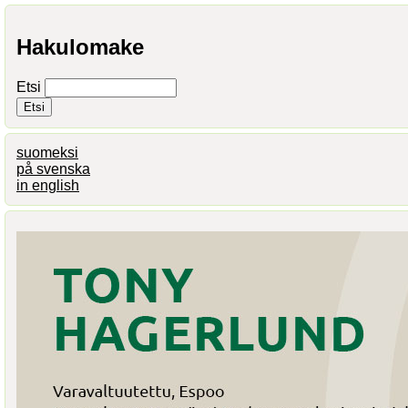
Hakulomake
Etsi
suomeksi
på svenska
in english