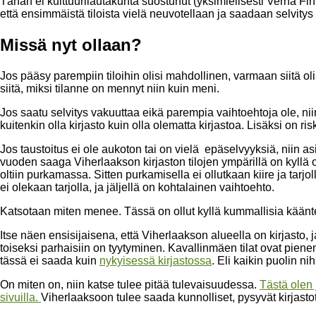
Tähän ei kulttuurilautakunta suostunut (yksimielisesti Verna Fins
että ensimmäistä tiloista vielä neuvotellaan ja saadaan selvit
Missä nyt ollaan?
Jos pääsy parempiin tiloihin olisi mahdollinen, varmaan siitä o
siitä, miksi tilanne on mennyt niin kuin meni.
Jos saatu selvitys vakuuttaa eikä parempia vaihtoehtoja ole, niin
kuitenkin olla kirjasto kuin olla olematta kirjastoa. Lisäksi on risk
Jos taustoitus ei ole aukoton tai on vielä epäselvyyksiä, niin 
vuoden saaga Viherlaakson kirjaston tilojen ympärillä on kyllä 
oltiin purkamassa. Sitten purkamisella ei ollutkaan kiire ja tarjol
ei olekaan tarjolla, ja jäljellä on kohtalainen vaihtoehto.
Katsotaan miten menee. Tässä on ollut kyllä kummallisia käänt
Itse näen ensisijaisena, että Viherlaakson alueella on kirjasto, ja
toiseksi parhaisiin on tyytyminen. Kavallinmäen tilat ovat pienemm
tässä ei saada kuin
nykyisessä kirjastossa
. Eli kaikin puolin 
On miten on, niin katse tulee pitää tulevaisuudessa.
Tästä olen
sivuilla.
Viherlaaksoon tulee saada kunnolliset, pysyvät kirjasto