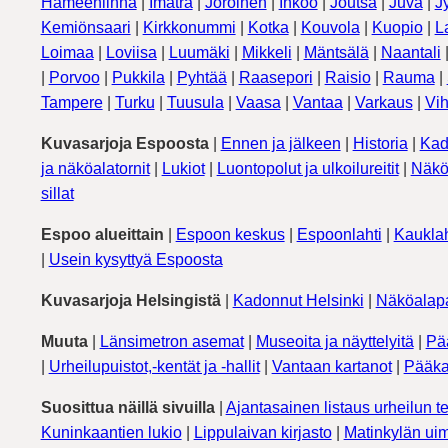
Hämeenlinna
|
Imatra
|
Joroinen
|
Inkoo
|
Joutsa
|
Juva
|
J
Kemiönsaari
|
Kirkkonummi
|
Kotka
|
Kouvola
|
Kuopio
|
L
Loimaa
|
Loviisa
|
Luumäki
|
Mikkeli
|
Mäntsälä
|
Naantali
|
Porvoo
|
Pukkila
|
Pyhtää
|
Raasepori
|
Raisio
|
Rauma
|
Tampere
|
Turku
|
Tuusula
|
Vaasa
|
Vantaa
|
Varkaus
|
Vih
Kuvasarjoja Espoosta
|
Ennen ja jälkeen
|
Historia
|
Kad
ja näköalatornit
|
Lukiot
|
Luontopolut ja ulkoilureitit
|
Näkö
sillat
Espoo alueittain
|
Espoon keskus
|
Espoonlahti
|
Kauklah
|
Usein kysyttyä Espoosta
Kuvasarjoja Helsingistä
|
Kadonnut Helsinki
|
Näköalapa
Muuta
|
Länsimetron asemat
|
Museoita ja näyttelyitä
|
Pä
|
Urheilupuistot,-kentät ja -hallit
|
Vantaan kartanot
|
Pääka
Suosittua näillä sivuilla
|
Ajantasainen listaus urheilun te
Kuninkaantien lukio
|
Lippulaivan kirjasto
|
Matinkylän uim