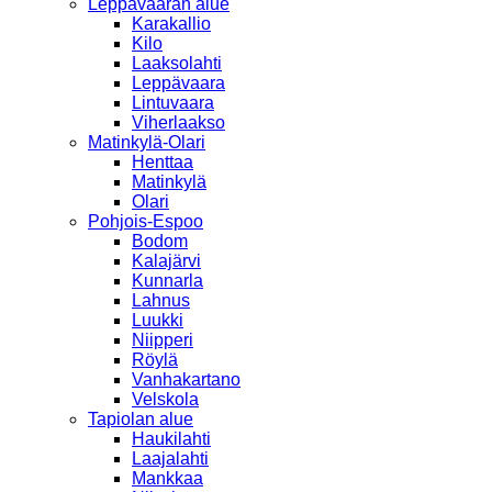
Leppävaaran alue
Karakallio
Kilo
Laaksolahti
Leppävaara
Lintuvaara
Viherlaakso
Matinkylä-Olari
Henttaa
Matinkylä
Olari
Pohjois-Espoo
Bodom
Kalajärvi
Kunnarla
Lahnus
Luukki
Niipperi
Röylä
Vanhakartano
Velskola
Tapiolan alue
Haukilahti
Laajalahti
Mankkaa