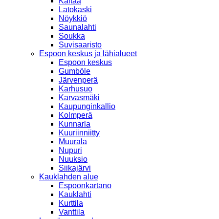
Kaitaa
Latokaski
Nöykkiö
Saunalahti
Soukka
Suvisaaristo
Espoon keskus ja lähialueet
Espoon keskus
Gumböle
Järvenperä
Karhusuo
Karvasmäki
Kaupunginkallio
Kolmperä
Kunnarla
Kuuriinniitty
Muurala
Nupuri
Nuuksio
Siikajärvi
Kauklahden alue
Espoonkartano
Kauklahti
Kurttila
Vanttila