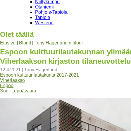
Niittykumpu
Otaniemi
Pohjois-Tapiola
Tapiola
Westend
Olet täällä
Etusivu
|
Blogit
|
Tony Hagerlund:n blogi
Espoon kulttuurilautakunnan ylimäär
Viherlaakson kirjaston tilaneuvottelu
12.4.2021
|
Tony Hagerlund
Espoon kulttuurilautakunta 2017-2021
Viherlaakso
Espoo
Suur-Leppävaara