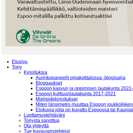
Etusivu
Tony
Kirjoituksia
Aurinkopaneelit omakotitalossa -blogisarja
Bloggaukset
Espoon kasvun ja oppimisen lautakunta 2021
Espoon kulttuurilautakunta 2017-2021
Mielipidekirjoitukset
Miten länsimetro muuttaa Espoon joukkoliiken
Elokuvia joita on kuvattu Espoossa tai Kaunia
Luottamustehtäväni
Tonysta sanottua
Ota yhteyttä
Tue kuvausprojekteja!