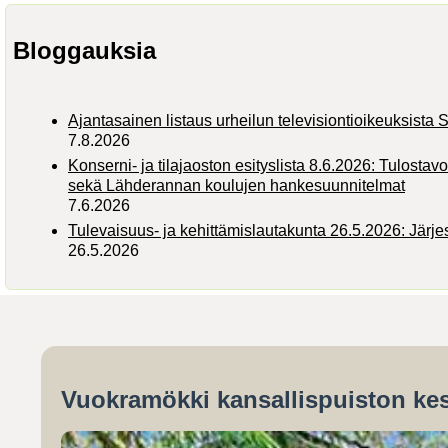
Bloggauksia
Ajantasainen listaus urheilun televisiontioikeuksist
7.8.2026
Konserni- ja tilajaoston esityslista 8.6.2026: Tulostav
sekä Lähderannan koulujen hankesuunnitelmat
7.6.2026
Tulevaisuus- ja kehittämislautakunta 26.5.2026: Järj
26.5.2026
Vuokramökki kansallispuiston kes