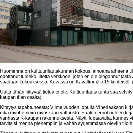
Huomenna on kulttuurilautakunnan kokous, ainoana aiheena tila
odottanut tuleeko liitettä verkkoon, joten en ole blogannut tästä 
saadaan kokouksessa. Kuvassa on Kavallinmäki 15 kiinteistö, jo
Uutta tähän liittyvää tietoa ei ole. Kulttuurilautakunta saa selv
kaupan tilan osalta).
Kiteytys tapahtuneesta: Viime vuoden lopulla Viherlaakson kirja
eikä myöhemmin myöskään valtuusto. Saatiin eurot uuteen kirjas
vanhasta K-kaupan rakennuksesta. Näytti lupaavalta, kunnes vii
tarvitsisi mennä pienempiin ja vähän syrjemmässä oleviin tiloih