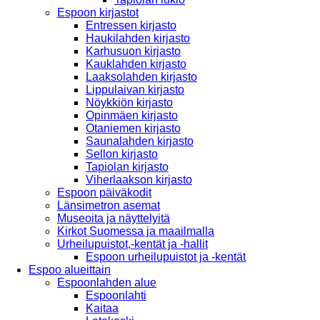
Espoon kirjastot
Entressen kirjasto
Haukilahden kirjasto
Karhusuon kirjasto
Kauklahden kirjasto
Laaksolahden kirjasto
Lippulaivan kirjasto
Nöykkiön kirjasto
Opinmäen kirjasto
Otaniemen kirjasto
Saunalahden kirjasto
Sellon kirjasto
Tapiolan kirjasto
Viherlaakson kirjasto
Espoon päiväkodit
Länsimetron asemat
Museoita ja näyttelyitä
Kirkot Suomessa ja maailmalla
Urheilupuistot,-kentät ja -hallit
Espoon urheilupuistot ja -kentät
Espoo alueittain
Espoonlahden alue
Espoonlahti
Kaitaa