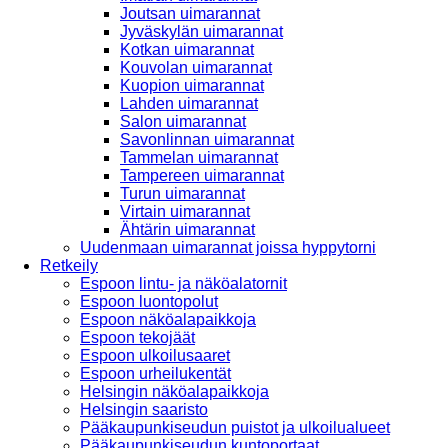
Joutsan uimarannat
Jyväskylän uimarannat
Kotkan uimarannat
Kouvolan uimarannat
Kuopion uimarannat
Lahden uimarannat
Salon uimarannat
Savonlinnan uimarannat
Tammelan uimarannat
Tampereen uimarannat
Turun uimarannat
Virtain uimarannat
Ähtärin uimarannat
Uudenmaan uimarannat joissa hyppytorni
Retkeily
Espoon lintu- ja näköalatornit
Espoon luontopolut
Espoon näköalapaikkoja
Espoon tekojäät
Espoon ulkoilusaaret
Espoon urheilukentät
Helsingin näköalapaikkoja
Helsingin saaristo
Pääkaupunkiseudun puistot ja ulkoilualueet
Pääkaupunkiseudun kuntoportaat