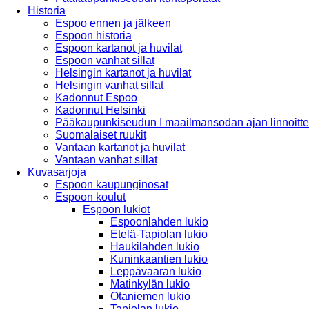
Historia
Espoo ennen ja jälkeen
Espoon historia
Espoon kartanot ja huvilat
Espoon vanhat sillat
Helsingin kartanot ja huvilat
Helsingin vanhat sillat
Kadonnut Espoo
Kadonnut Helsinki
Pääkaupunkiseudun I maailmansodan ajan linnoitte
Suomalaiset ruukit
Vantaan kartanot ja huvilat
Vantaan vanhat sillat
Kuvasarjoja
Espoon kaupunginosat
Espoon koulut
Espoon lukiot
Espoonlahden lukio
Etelä-Tapiolan lukio
Haukilahden lukio
Kuninkaantien lukio
Leppävaaran lukio
Matinkylän lukio
Otaniemen lukio
Tapiolan lukio