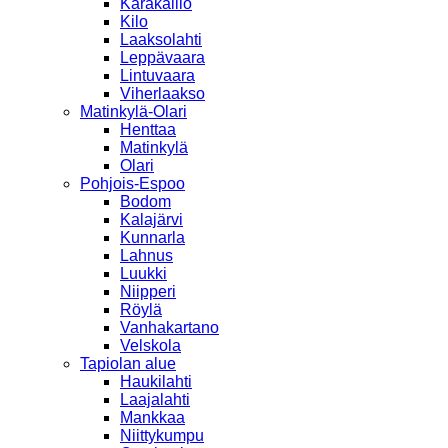
Karakallio
Kilo
Laaksolahti
Leppävaara
Lintuvaara
Viherlaakso
Matinkylä-Olari
Henttaa
Matinkylä
Olari
Pohjois-Espoo
Bodom
Kalajärvi
Kunnarla
Lahnus
Luukki
Niipperi
Röylä
Vanhakartano
Velskola
Tapiolan alue
Haukilahti
Laajalahti
Mankkaa
Niittykumpu