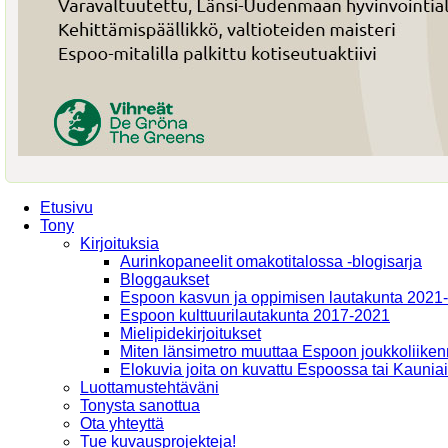
Etusivu
Tony
Kirjoituksia
Aurinkopaneelit omakotitalossa -blogisarja
Bloggaukset
Espoon kasvun ja oppimisen lautakunta 2021
Espoon kulttuurilautakunta 2017-2021
Mielipidekirjoitukset
Miten länsimetro muuttaa Espoon joukkoliiken
Elokuvia joita on kuvattu Espoossa tai Kaunia
Luottamustehtäväni
Tonysta sanottua
Ota yhteyttä
Tue kuvausprojekteja!