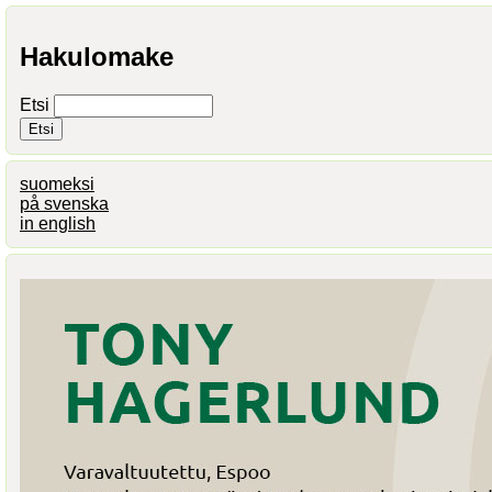
Hakulomake
Etsi
suomeksi
på svenska
in english