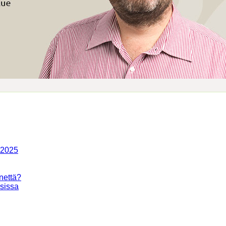
-2025
nettä?
isissa