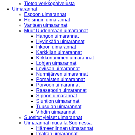
Tietoa verkkopalvelusta
Uimarannat
Espoon uimarannat
Helsingin uimarannat
Vantaan uimarannat
Muut Uudenmaan uimarannat
Hangon uimarannat
Hyvinkään uimarannat
Inkoon uimarannat
Karkkilan uimarannat
Kirkkonummen uimarannat
Lohjan uimarannat
Loviisan uimarannat
Nurmijärven uimarannat
Pornaisten uimarannat
Porvoon uimarannat
Raaseporin uimarannat
Sipoon uimarannat
Siuntion uimarannat
Tuusulan uimarannat
Vihdin uimarannat
Suositut yleiset uimarannat
Uimarannat muualla Suomessa
Hämeenlinnan uimarannat
Imatran uimarannat