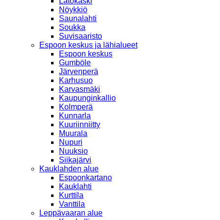
Latokaski
Nöykkiö
Saunalahti
Soukka
Suvisaaristo
Espoon keskus ja lähialueet
Espoon keskus
Gumböle
Järvenperä
Karhusuo
Karvasmäki
Kaupunginkallio
Kolmperä
Kunnarla
Kuuriinniitty
Muurala
Nupuri
Nuuksio
Siikajärvi
Kauklahden alue
Espoonkartano
Kauklahti
Kurttila
Vanttila
Leppävaaran alue