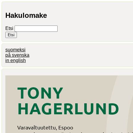
Hakulomake
Etsi
suomeksi
på svenska
in english