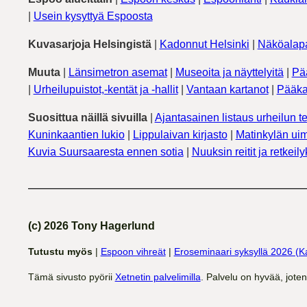
|
Usein kysyttyä Espoosta
Kuvasarjoja Helsingistä
|
Kadonnut Helsinki
|
Näköalapa
Muuta
|
Länsimetron asemat
|
Museoita ja näyttelyitä
|
Pä
|
Urheilupuistot,-kentät ja -hallit
|
Vantaan kartanot
|
Pääka
Suosittua näillä sivuilla
|
Ajantasainen listaus urheilun te
Kuninkaantien lukio
|
Lippulaivan kirjasto
|
Matinkylän uim
Kuvia Suursaaresta ennen sotia
|
Nuuksin reitit ja retkeil
(c) 2026 Tony Hagerlund
Tutustu myös
|
Espoon vihreät
|
Eroseminaari syksyllä 2026 (K
Tämä sivusto pyörii
Xetnetin palvelimilla
. Palvelu on hyvää, jote