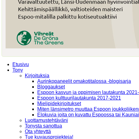
Etusivu
Tony
Kirjoituksia
Aurinkopaneelit omakotitalossa -blogisarja
Bloggaukset
Espoon kasvun ja oppimisen lautakunta 2021
Espoon kulttuurilautakunta 2017-2021
Mielipidekirjoitukset
Miten länsimetro muuttaa Espoon joukkoliiken
Elokuvia joita on kuvattu Espoossa tai Kaunia
Luottamustehtäväni
Tonysta sanottua
Ota yhteyttä
Tue kuvausprojekteja!