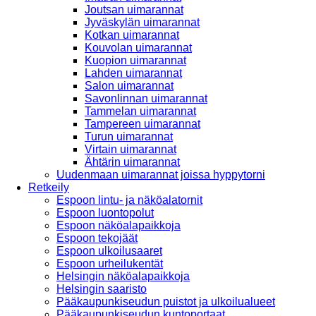
Joutsan uimarannat
Jyväskylän uimarannat
Kotkan uimarannat
Kouvolan uimarannat
Kuopion uimarannat
Lahden uimarannat
Salon uimarannat
Savonlinnan uimarannat
Tammelan uimarannat
Tampereen uimarannat
Turun uimarannat
Virtain uimarannat
Ähtärin uimarannat
Uudenmaan uimarannat joissa hyppytorni
Retkeily
Espoon lintu- ja näköalatornit
Espoon luontopolut
Espoon näköalapaikkoja
Espoon tekojäät
Espoon ulkoilusaaret
Espoon urheilukentät
Helsingin näköalapaikkoja
Helsingin saaristo
Pääkaupunkiseudun puistot ja ulkoilualueet
Pääkaupunkiseudun kuntoportaat