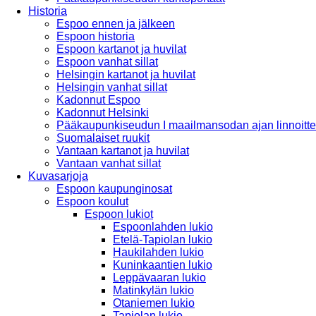
Historia
Espoo ennen ja jälkeen
Espoon historia
Espoon kartanot ja huvilat
Espoon vanhat sillat
Helsingin kartanot ja huvilat
Helsingin vanhat sillat
Kadonnut Espoo
Kadonnut Helsinki
Pääkaupunkiseudun I maailmansodan ajan linnoitte
Suomalaiset ruukit
Vantaan kartanot ja huvilat
Vantaan vanhat sillat
Kuvasarjoja
Espoon kaupunginosat
Espoon koulut
Espoon lukiot
Espoonlahden lukio
Etelä-Tapiolan lukio
Haukilahden lukio
Kuninkaantien lukio
Leppävaaran lukio
Matinkylän lukio
Otaniemen lukio
Tapiolan lukio