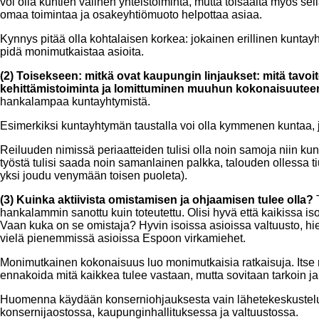
voi olla kuntien välinen yhteistoiminta, mutta toisaalta myös se
omaa toimintaa ja osakeyhtiömuoto helpottaa asiaa.
Kynnys pitää olla kohtalaisen korkea: jokainen erillinen kuntay
pidä monimutkaistaa asioita.
(2) Toisekseen: mitkä ovat kaupungin linjaukset: mitä tavo
kehittämistoiminta ja lomittuminen muuhun kokonaisuute
hankalampaa kuntayhtymistä.
Esimerkiksi kuntayhtymän taustalla voi olla kymmenen kuntaa, joill
Reiluuden nimissä periaatteiden tulisi olla noin samoja niin 
työstä tulisi saada noin samanlainen palkka, talouden ollessa tiuk
yksi joudu venymään toisen puoleta).
(3) Kuinka aktiivista omistamisen ja ohjaamisen tulee olla?
hankalammin sanottu kuin toteutettu. Olisi hyvä että kaikissa is
Vaan kuka on se omistaja? Hyvin isoissa asioissa valtuusto, h
vielä pienemmissä asioissa Espoon virkamiehet.
Monimutkainen kokonaisuus luo monimutkaisia ratkaisuja. Itse n
ennakoida mitä kaikkea tulee vastaan, mutta sovitaan tarkoin ja
Huomenna käydään konserniohjauksesta vain lähetekeskustelu. A
konsernijaostossa, kaupunginhallituksessa ja valtuustossa.