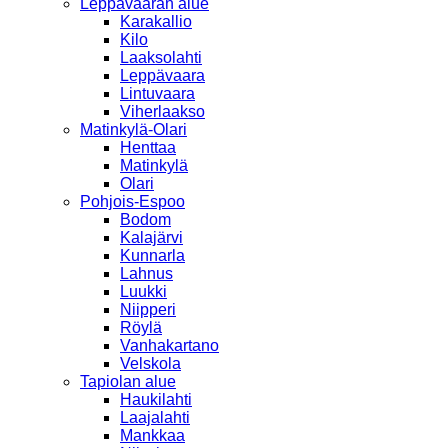
Leppävaaran alue
Karakallio
Kilo
Laaksolahti
Leppävaara
Lintuvaara
Viherlaakso
Matinkylä-Olari
Henttaa
Matinkylä
Olari
Pohjois-Espoo
Bodom
Kalajärvi
Kunnarla
Lahnus
Luukki
Niipperi
Röylä
Vanhakartano
Velskola
Tapiolan alue
Haukilahti
Laajalahti
Mankkaa