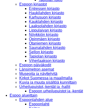
Espoon kirjastot
Entressen kirjasto
Haukilahden kirjasto
Karhusuon kirjasto
Kauklahden kirjasto
Laaksolahden kirjasto
Lippulaivan kirjasto
Nöykkiön kirjasto
Opinmäen kirjasto
Otaniemen kirjasto
Saunalahden kirjasto
Sellon kirjasto
Tapiolan kirjasto
Viherlaakson kirjasto
Espoon päiväkodit
Länsimetron asemat
Museoita ja näyttelyitä
Kirkot Suomessa ja maailmalla
Kuvia ja muuta sisältöä kunnittain
Urheilupuistot,-kentät ja -hallit
Espoon urheilupuistot ja -kentät
Espoo alueittain
Espoonlahden alue
Espoonlahti