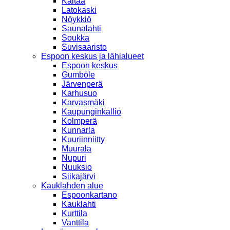
Kaitaa
Latokaski
Nöykkiö
Saunalahti
Soukka
Suvisaaristo
Espoon keskus ja lähialueet
Espoon keskus
Gumböle
Järvenperä
Karhusuo
Karvasmäki
Kaupunginkallio
Kolmperä
Kunnarla
Kuuriinniitty
Muurala
Nupuri
Nuuksio
Siikajärvi
Kauklahden alue
Espoonkartano
Kauklahti
Kurttila
Vanttila