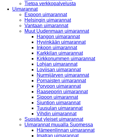
Tietoa verkkopalvelusta
Uimarannat
Espoon uimarannat
Helsingin uimarannat
Vantaan uimarannat
Muut Uudenmaan uimarannat
Hangon uimarannat
Hyvinkään uimarannat
Inkoon uimarannat
Karkkilan uimarannat
Kirkkonummen uimarannat
Lohjan uimarannat
Loviisan uimarannat
Nurmijärven uimarannat
Pornaisten uimarannat
Porvoon uimarannat
Raaseporin uimarannat
Sipoon uimarannat
Siuntion uimarannat
Tuusulan uimarannat
Vihdin uimarannat
Suositut yleiset uimarannat
Uimarannat muualla Suomessa
Hämeenlinnan uimarannat
Imatran uimarannat