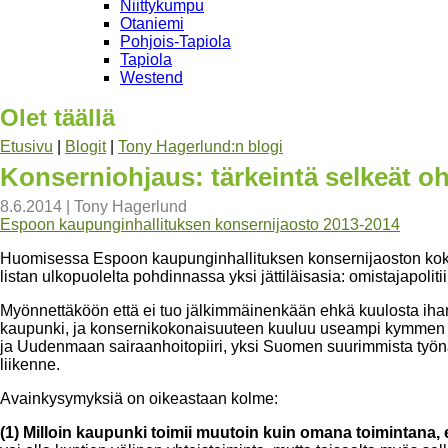
Niittykumpu
Otaniemi
Pohjois-Tapiola
Tapiola
Westend
Olet täällä
Etusivu
|
Blogit
|
Tony Hagerlund:n blogi
Konserniohjaus: tärkeintä selkeät ohj
8.6.2014
|
Tony Hagerlund
Espoon kaupunginhallituksen konsernijaosto 2013-2014
Huomisessa Espoon kaupunginhallituksen konsernijaoston kokou
listan ulkopuolelta pohdinnassa yksi jättiläisasia: omistajapoli
Myönnettäköön että ei tuo jälkimmäinenkään ehkä kuulosta ihan m
kaupunki, ja konsernikokonaisuuteen kuuluu useampi kymmen 
ja Uudenmaan sairaanhoitopiiri, yksi Suomen suurimmista työnant
liikenne.
Avainkysymyksiä on oikeastaan kolme:
(1) Milloin kaupunki toimii muutoin kuin omana toimintana, 