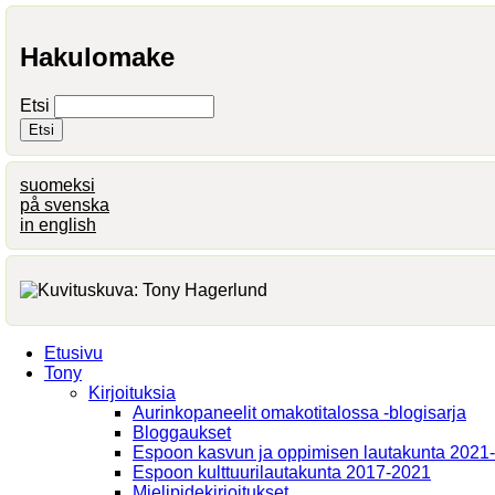
Hakulomake
Etsi
suomeksi
på svenska
in english
Etusivu
Tony
Kirjoituksia
Aurinkopaneelit omakotitalossa -blogisarja
Bloggaukset
Espoon kasvun ja oppimisen lautakunta 2021
Espoon kulttuurilautakunta 2017-2021
Mielipidekirjoitukset