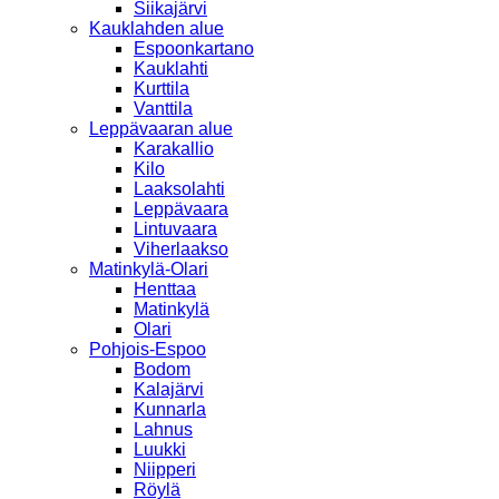
Siikajärvi
Kauklahden alue
Espoonkartano
Kauklahti
Kurttila
Vanttila
Leppävaaran alue
Karakallio
Kilo
Laaksolahti
Leppävaara
Lintuvaara
Viherlaakso
Matinkylä-Olari
Henttaa
Matinkylä
Olari
Pohjois-Espoo
Bodom
Kalajärvi
Kunnarla
Lahnus
Luukki
Niipperi
Röylä