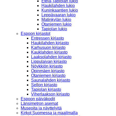
Etelä-Tapiolan lukio
Haukilahden lukio
Kuninkaantien lukio
Leppävaaran lukio
Matinkylän lukio
Otaniemen lukio
Tapiolan lukio
Espoon kirjastot
Entressen kirjasto
Haukilahden kirjasto
Karhusuon kirjasto
Kauklahden kirjasto
Laaksolahden kirjasto
Lippulaivan kirjasto
Nöykkiön kirjasto
Opinmäen kirjasto
Otaniemen kirjasto
Saunalahden kirjasto
Sellon kirjasto
Tapiolan kirjasto
Viherlaakson kirjasto
Espoon päiväkodit
Länsimetron asemat
Museoita ja näyttelyitä
Kirkot Suomessa ja maailmalla