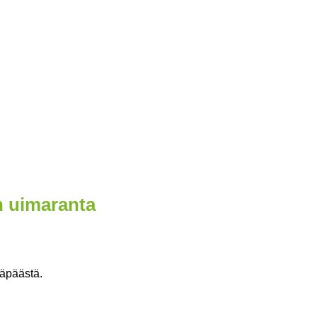
n uimaranta
läpäästä.