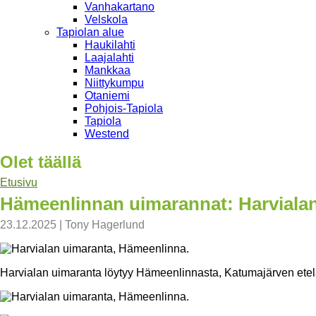
Vanhakartano
Velskola
Tapiolan alue
Haukilahti
Laajalahti
Mankkaa
Niittykumpu
Otaniemi
Pohjois-Tapiola
Tapiola
Westend
Olet täällä
Etusivu
Hämeenlinnan uimarannat: Harviala
23.12.2025
|
Tony Hagerlund
Harvialan uimaranta löytyy Hämeenlinnasta, Katumajärven ete