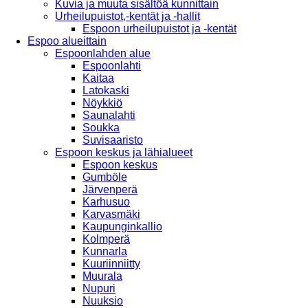
Kuvia ja muuta sisältöä kunnittain
Urheilupuistot,-kentät ja -hallit
Espoon urheilupuistot ja -kentät
Espoo alueittain
Espoonlahden alue
Espoonlahti
Kaitaa
Latokaski
Nöykkiö
Saunalahti
Soukka
Suvisaaristo
Espoon keskus ja lähialueet
Espoon keskus
Gumböle
Järvenperä
Karhusuo
Karvasmäki
Kaupunginkallio
Kolmperä
Kunnarla
Kuuriinniitty
Muurala
Nupuri
Nuuksio