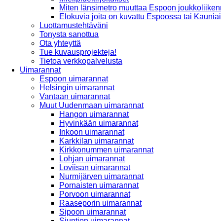
Miten länsimetro muuttaa Espoon joukkoliiken
Elokuvia joita on kuvattu Espoossa tai Kaunia
Luottamustehtäväni
Tonysta sanottua
Ota yhteyttä
Tue kuvausprojekteja!
Tietoa verkkopalvelusta
Uimarannat
Espoon uimarannat
Helsingin uimarannat
Vantaan uimarannat
Muut Uudenmaan uimarannat
Hangon uimarannat
Hyvinkään uimarannat
Inkoon uimarannat
Karkkilan uimarannat
Kirkkonummen uimarannat
Lohjan uimarannat
Loviisan uimarannat
Nurmijärven uimarannat
Pornaisten uimarannat
Porvoon uimarannat
Raaseporin uimarannat
Sipoon uimarannat
Siuntion uimarannat