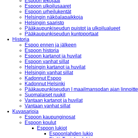
Espoon tekojäät
Espoon ulkoilusaaret
Espoon urheilukentät
Helsingin näköalapaikkoja
Helsingin saaristo
Pääkaupunkiseudun puistot ja ulkoilualueet
Pääkaupunkiseudun kuntoportaat
Historia
Espoo ennen ja jälkeen
Espoon historia
Espoon kartanot ja huvilat
Espoon vanhat sillat
Helsingin kartanot ja huvilat
Helsingin vanhat sillat
Kadonnut Espoo
Kadonnut Helsinki
Pääkaupunkiseudun I maailmansodan ajan linnoitte
Suomalaiset ruukit
Vantaan kartanot ja huvilat
Vantaan vanhat sillat
Kuvasarjoja
Espoon kaupunginosat
Espoon koulut
Espoon lukiot
Espoonlahden lukio