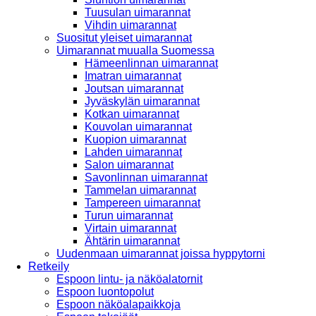
Tuusulan uimarannat
Vihdin uimarannat
Suositut yleiset uimarannat
Uimarannat muualla Suomessa
Hämeenlinnan uimarannat
Imatran uimarannat
Joutsan uimarannat
Jyväskylän uimarannat
Kotkan uimarannat
Kouvolan uimarannat
Kuopion uimarannat
Lahden uimarannat
Salon uimarannat
Savonlinnan uimarannat
Tammelan uimarannat
Tampereen uimarannat
Turun uimarannat
Virtain uimarannat
Ähtärin uimarannat
Uudenmaan uimarannat joissa hyppytorni
Retkeily
Espoon lintu- ja näköalatornit
Espoon luontopolut
Espoon näköalapaikkoja