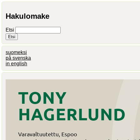
Hakulomake
Etsi
suomeksi
på svenska
in english