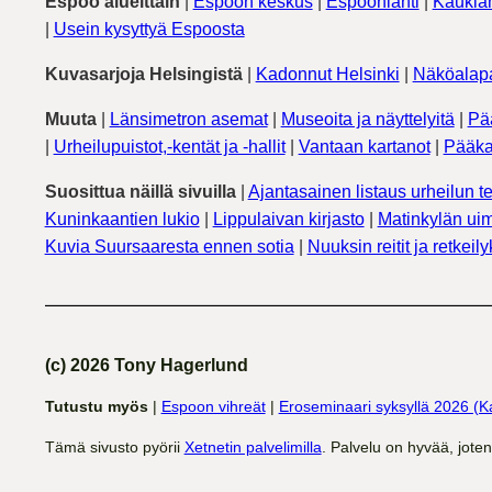
Espoo alueittain
|
Espoon keskus
|
Espoonlahti
|
Kauklah
|
Usein kysyttyä Espoosta
Kuvasarjoja Helsingistä
|
Kadonnut Helsinki
|
Näköalapa
Muuta
|
Länsimetron asemat
|
Museoita ja näyttelyitä
|
Pä
|
Urheilupuistot,-kentät ja -hallit
|
Vantaan kartanot
|
Pääka
Suosittua näillä sivuilla
|
Ajantasainen listaus urheilun te
Kuninkaantien lukio
|
Lippulaivan kirjasto
|
Matinkylän uim
Kuvia Suursaaresta ennen sotia
|
Nuuksin reitit ja retkeil
(c) 2026 Tony Hagerlund
Tutustu myös
|
Espoon vihreät
|
Eroseminaari syksyllä 2026 (K
Tämä sivusto pyörii
Xetnetin palvelimilla
. Palvelu on hyvää, jote