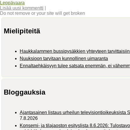
Leppävaara
Lisää uusi kommentti
|
Do not remove or your site will get broken
Mielipiteitä
Haukkalammen bussipysäkkien yhteyteen tarvittaisiin 
Nuuksioon tarvitaan kunnollinen uimaranta
Ennaltaehkäisyyn tulee satsata enemmän, ei vähem
Bloggauksia
Ajantasainen listaus urheilun televisiontioikeuksist
7.8.2026
Konserni- ja tilajaoston esityslista 8.6.2026: Tulostav