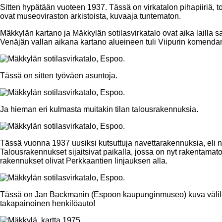
Sitten hypätään vuoteen 1937. Tässä on virkatalon pihapiiriä, t
ovat museoviraston arkistoista, kuvaaja tuntematon.
Mäkkylän kartano ja Mäkkylän sotilasvirkatalo ovat aika lailla 
Venäjän vallan aikana kartano alueineen tuli Viipurin komendan
Tässä on sitten työväen asuntoja.
Ja hieman eri kulmasta muitakin tilan talousrakennuksia.
Tässä vuonna 1937 uusiksi kutsuttuja navettarakennuksia, eli n
Talousrakennukset sijaitsivat paikalla, jossa on nyt rakentamato
rakennukset olivat Perkkaantien linjauksen alla.
Tässä on Jan Backmanin (Espoon kaupunginmuseo) kuva välilt
takapainoinen henkilöauto!