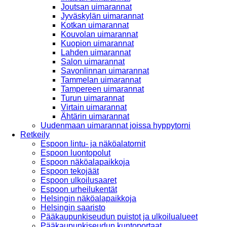
Joutsan uimarannat
Jyväskylän uimarannat
Kotkan uimarannat
Kouvolan uimarannat
Kuopion uimarannat
Lahden uimarannat
Salon uimarannat
Savonlinnan uimarannat
Tammelan uimarannat
Tampereen uimarannat
Turun uimarannat
Virtain uimarannat
Ähtärin uimarannat
Uudenmaan uimarannat joissa hyppytorni
Retkeily
Espoon lintu- ja näköalatornit
Espoon luontopolut
Espoon näköalapaikkoja
Espoon tekojäät
Espoon ulkoilusaaret
Espoon urheilukentät
Helsingin näköalapaikkoja
Helsingin saaristo
Pääkaupunkiseudun puistot ja ulkoilualueet
Pääkaupunkiseudun kuntoportaat