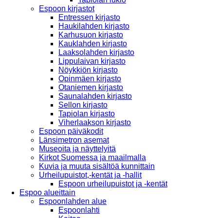
Espoon kirjastot
Entressen kirjasto
Haukilahden kirjasto
Karhusuon kirjasto
Kauklahden kirjasto
Laaksolahden kirjasto
Lippulaivan kirjasto
Nöykkiön kirjasto
Opinmäen kirjasto
Otaniemen kirjasto
Saunalahden kirjasto
Sellon kirjasto
Tapiolan kirjasto
Viherlaakson kirjasto
Espoon päiväkodit
Länsimetron asemat
Museoita ja näyttelyitä
Kirkot Suomessa ja maailmalla
Kuvia ja muuta sisältöä kunnittain
Urheilupuistot,-kentät ja -hallit
Espoon urheilupuistot ja -kentät
Espoo alueittain
Espoonlahden alue
Espoonlahti