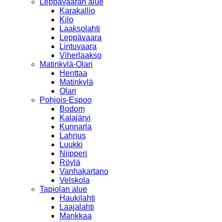
Leppävaaran alue
Karakallio
Kilo
Laaksolahti
Leppävaara
Lintuvaara
Viherlaakso
Matinkylä-Olari
Henttaa
Matinkylä
Olari
Pohjois-Espoo
Bodom
Kalajärvi
Kunnarla
Lahnus
Luukki
Niipperi
Röylä
Vanhakartano
Velskola
Tapiolan alue
Haukilahti
Laajalahti
Mankkaa