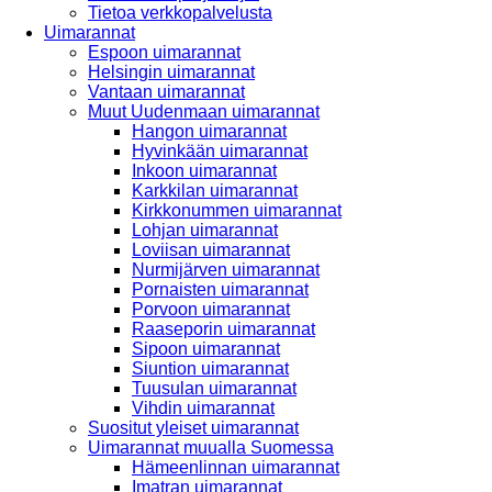
Tietoa verkkopalvelusta
Uimarannat
Espoon uimarannat
Helsingin uimarannat
Vantaan uimarannat
Muut Uudenmaan uimarannat
Hangon uimarannat
Hyvinkään uimarannat
Inkoon uimarannat
Karkkilan uimarannat
Kirkkonummen uimarannat
Lohjan uimarannat
Loviisan uimarannat
Nurmijärven uimarannat
Pornaisten uimarannat
Porvoon uimarannat
Raaseporin uimarannat
Sipoon uimarannat
Siuntion uimarannat
Tuusulan uimarannat
Vihdin uimarannat
Suositut yleiset uimarannat
Uimarannat muualla Suomessa
Hämeenlinnan uimarannat
Imatran uimarannat