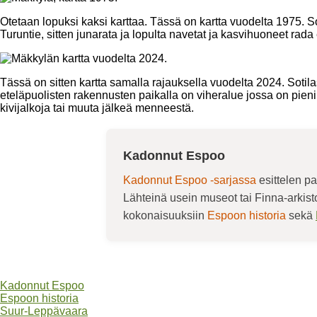
Otetaan lopuksi kaksi karttaa. Tässä on kartta vuodelta 1975. S
Turuntie, sitten junarata ja lopulta navetat ja kasvihuoneet rada 
Tässä on sitten kartta samalla rajauksella vuodelta 2024. Sotil
eteläpuolisten rakennusten paikalla on viheralue jossa on pieni
kivijalkoja tai muuta jälkeä menneestä.
Kadonnut Espoo
Kadonnut Espoo -sarjassa
esittelen pa
Lähteinä usein museot tai Finna-arkis
kokonaisuuksiin
Espoon historia
sekä
Kadonnut Espoo
Espoon historia
Suur-Leppävaara