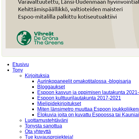
Etusivu
Tony
Kirjoituksia
Aurinkopaneelit omakotitalossa -blogisarja
Bloggaukset
Espoon kasvun ja oppimisen lautakunta 2021
Espoon kulttuurilautakunta 2017-2021
Mielipidekirjoitukset
Miten länsimetro muuttaa Espoon joukkoliiken
Elokuvia joita on kuvattu Espoossa tai Kaunia
Luottamustehtäväni
Tonysta sanottua
Ota yhteyttä
Tue kuvausprojekteja!