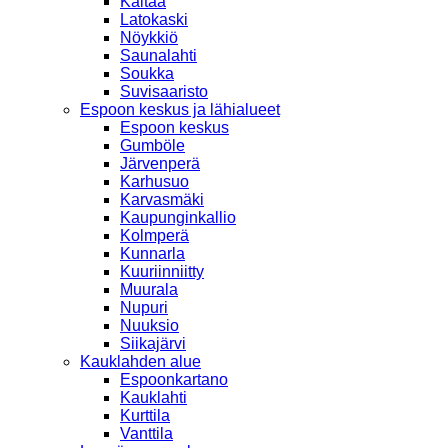
Kaitaa
Latokaski
Nöykkiö
Saunalahti
Soukka
Suvisaaristo
Espoon keskus ja lähialueet
Espoon keskus
Gumböle
Järvenperä
Karhusuo
Karvasmäki
Kaupunginkallio
Kolmperä
Kunnarla
Kuuriinniitty
Muurala
Nupuri
Nuuksio
Siikajärvi
Kauklahden alue
Espoonkartano
Kauklahti
Kurttila
Vanttila