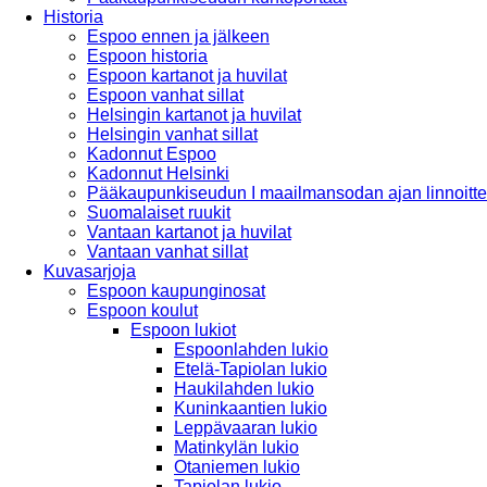
Historia
Espoo ennen ja jälkeen
Espoon historia
Espoon kartanot ja huvilat
Espoon vanhat sillat
Helsingin kartanot ja huvilat
Helsingin vanhat sillat
Kadonnut Espoo
Kadonnut Helsinki
Pääkaupunkiseudun I maailmansodan ajan linnoitte
Suomalaiset ruukit
Vantaan kartanot ja huvilat
Vantaan vanhat sillat
Kuvasarjoja
Espoon kaupunginosat
Espoon koulut
Espoon lukiot
Espoonlahden lukio
Etelä-Tapiolan lukio
Haukilahden lukio
Kuninkaantien lukio
Leppävaaran lukio
Matinkylän lukio
Otaniemen lukio
Tapiolan lukio