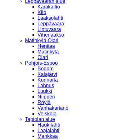
Leppävaaran alue
Karakallio
Kilo
Laaksolahti
Leppävaara
Lintuvaara
Viherlaakso
Matinkylä-Olari
Henttaa
Matinkylä
Olari
Pohjois-Espoo
Bodom
Kalajärvi
Kunnarla
Lahnus
Luukki
Niipperi
Röylä
Vanhakartano
Velskola
Tapiolan alue
Haukilahti
Laajalahti
Mankkaa