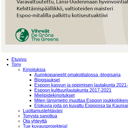
Etusivu
Tony
Kirjoituksia
Aurinkopaneelit omakotitalossa -blogisarja
Bloggaukset
Espoon kasvun ja oppimisen lautakunta 2021
Espoon kulttuurilautakunta 2017-2021
Mielipidekirjoitukset
Miten länsimetro muuttaa Espoon joukkoliiken
Elokuvia joita on kuvattu Espoossa tai Kaunia
Luottamustehtäväni
Tonysta sanottua
Ota yhteyttä
Tue kuvausprojekteja!