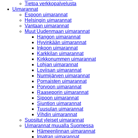
Tietoa verkkopalvelusta
Uimarannat
Espoon uimarannat
Helsingin uimarannat
Vantaan uimarannat
Muut Uudenmaan uimarannat
Hangon uimarannat
Hyvinkään uimarannat
Inkoon uimarannat
Karkkilan uimarannat
Kirkkonummen uimarannat
Lohjan uimarannat
Loviisan uimarannat
Nurmijärven uimarannat
Pornaisten uimarannat
Porvoon uimarannat
Raaseporin uimarannat
Sipoon uimarannat
Siuntion uimarannat
Tuusulan uimarannat
Vihdin uimarannat
Suositut yleiset uimarannat
Uimarannat muualla Suomessa
Hämeenlinnan uimarannat
Imatran uimarannat