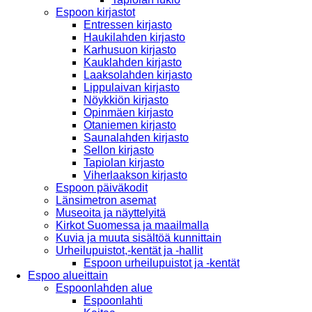
Espoon kirjastot
Entressen kirjasto
Haukilahden kirjasto
Karhusuon kirjasto
Kauklahden kirjasto
Laaksolahden kirjasto
Lippulaivan kirjasto
Nöykkiön kirjasto
Opinmäen kirjasto
Otaniemen kirjasto
Saunalahden kirjasto
Sellon kirjasto
Tapiolan kirjasto
Viherlaakson kirjasto
Espoon päiväkodit
Länsimetron asemat
Museoita ja näyttelyitä
Kirkot Suomessa ja maailmalla
Kuvia ja muuta sisältöä kunnittain
Urheilupuistot,-kentät ja -hallit
Espoon urheilupuistot ja -kentät
Espoo alueittain
Espoonlahden alue
Espoonlahti