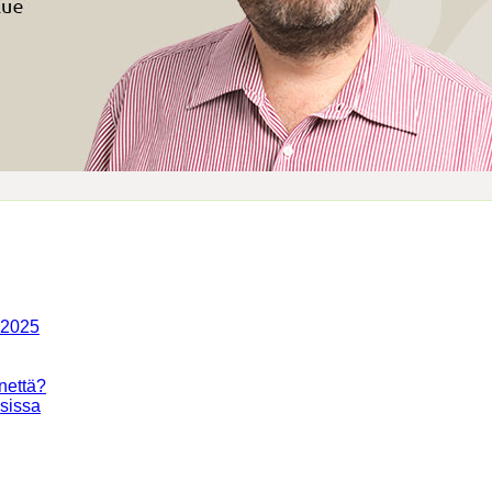
-2025
nettä?
isissa