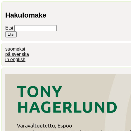
Hakulomake
Etsi
suomeksi
på svenska
in english