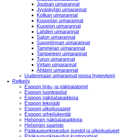
Joutsan uimarannat
Jyväskylän uimarannat
Kotkan uimarannat
Kouvolan uimarannat
Kuopion uimarannat
Lahden uimarannat
Salon uimarannat
Savonlinnan uimarannat
Tammelan uimarannat
Tampereen uimarannat
Turun uimarannat
Virtain uimarannat
Ähtärin uimarannat
Uudenmaan uimarannat joissa hyppytorni
Retkeily
Espoon lintu- ja näköalatornit
Espoon luontopolut
Espoon näköalapaikkoja
Espoon tekojäät
Espoon ulkoilusaaret
Espoon urheilukentät
Helsingin näköalapaikkoja
Helsingin saaristo
Pääkaupunkiseudun puistot ja ulkoilualueet
Pääkaupunkiseudun kuntoportaat