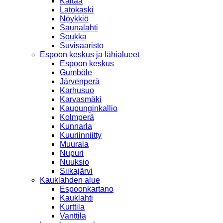
Kaitaa
Latokaski
Nöykkiö
Saunalahti
Soukka
Suvisaaristo
Espoon keskus ja lähialueet
Espoon keskus
Gumböle
Järvenperä
Karhusuo
Karvasmäki
Kaupunginkallio
Kolmperä
Kunnarla
Kuuriinniitty
Muurala
Nupuri
Nuuksio
Siikajärvi
Kauklahden alue
Espoonkartano
Kauklahti
Kurttila
Vanttila