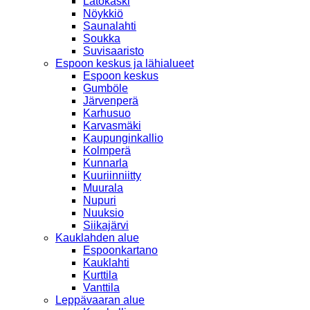
Latokaski
Nöykkiö
Saunalahti
Soukka
Suvisaaristo
Espoon keskus ja lähialueet
Espoon keskus
Gumböle
Järvenperä
Karhusuo
Karvasmäki
Kaupunginkallio
Kolmperä
Kunnarla
Kuuriinniitty
Muurala
Nupuri
Nuuksio
Siikajärvi
Kauklahden alue
Espoonkartano
Kauklahti
Kurttila
Vanttila
Leppävaaran alue