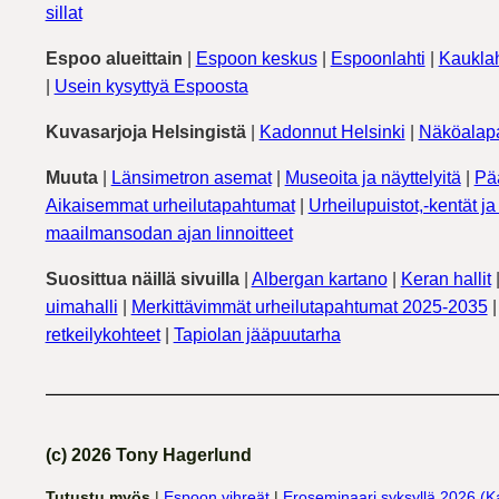
sillat
Espoo alueittain
|
Espoon keskus
|
Espoonlahti
|
Kauklah
|
Usein kysyttyä Espoosta
Kuvasarjoja Helsingistä
|
Kadonnut Helsinki
|
Näköalapa
Muuta
|
Länsimetron asemat
|
Museoita ja näyttelyitä
|
Pä
Aikaisemmat urheilutapahtumat
|
Urheilupuistot,-kentät ja 
maailmansodan ajan linnoitteet
Suosittua näillä sivuilla
|
Albergan kartano
|
Keran hallit
uimahalli
|
Merkittävimmät urheilutapahtumat 2025-2035
retkeilykohteet
|
Tapiolan jääpuutarha
(c) 2026 Tony Hagerlund
Tutustu myös
|
Espoon vihreät
|
Eroseminaari syksyllä 2026 (K