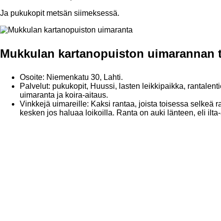
Ja pukukopit metsän siimeksessä.
Mukkulan kartanopuiston uimarannan t
Osoite: Niemenkatu 30, Lahti.
Palvelut: pukukopit, Huussi, lasten leikkipaikka, rantale
uimaranta ja koira-aitaus.
Vinkkejä uimareille: Kaksi rantaa, joista toisessa selkeä r
kesken jos haluaa loikoilla. Ranta on auki länteen, eli ilta