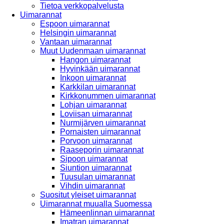
Tietoa verkkopalvelusta
Uimarannat
Espoon uimarannat
Helsingin uimarannat
Vantaan uimarannat
Muut Uudenmaan uimarannat
Hangon uimarannat
Hyvinkään uimarannat
Inkoon uimarannat
Karkkilan uimarannat
Kirkkonummen uimarannat
Lohjan uimarannat
Loviisan uimarannat
Nurmijärven uimarannat
Pornaisten uimarannat
Porvoon uimarannat
Raaseporin uimarannat
Sipoon uimarannat
Siuntion uimarannat
Tuusulan uimarannat
Vihdin uimarannat
Suositut yleiset uimarannat
Uimarannat muualla Suomessa
Hämeenlinnan uimarannat
Imatran uimarannat