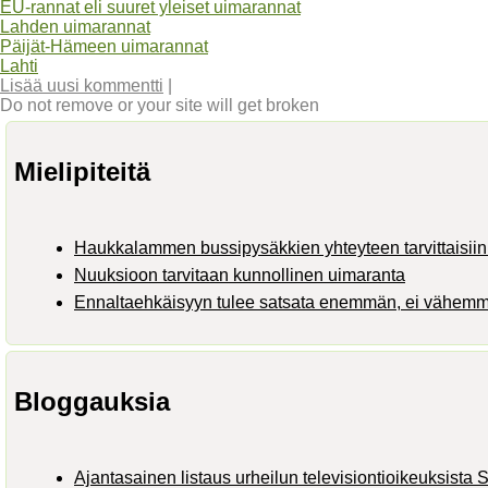
EU-rannat eli suuret yleiset uimarannat
Lahden uimarannat
Päijät-Hämeen uimarannat
Lahti
Lisää uusi kommentti
|
Do not remove or your site will get broken
Mielipiteitä
Haukkalammen bussipysäkkien yhteyteen tarvittaisiin 
Nuuksioon tarvitaan kunnollinen uimaranta
Ennaltaehkäisyyn tulee satsata enemmän, ei vähem
Bloggauksia
Ajantasainen listaus urheilun televisiontioikeuksist