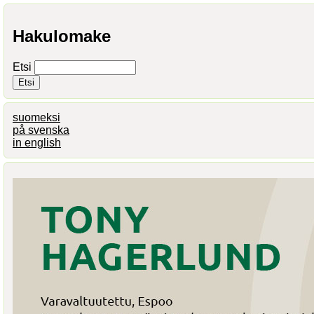
Hakulomake
Etsi
suomeksi
på svenska
in english