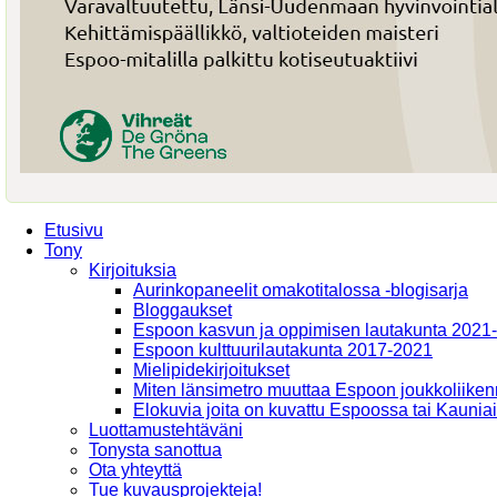
Etusivu
Tony
Kirjoituksia
Aurinkopaneelit omakotitalossa -blogisarja
Bloggaukset
Espoon kasvun ja oppimisen lautakunta 2021
Espoon kulttuurilautakunta 2017-2021
Mielipidekirjoitukset
Miten länsimetro muuttaa Espoon joukkoliiken
Elokuvia joita on kuvattu Espoossa tai Kaunia
Luottamustehtäväni
Tonysta sanottua
Ota yhteyttä
Tue kuvausprojekteja!