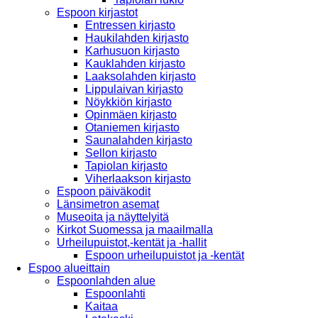
Espoon kirjastot
Entressen kirjasto
Haukilahden kirjasto
Karhusuon kirjasto
Kauklahden kirjasto
Laaksolahden kirjasto
Lippulaivan kirjasto
Nöykkiön kirjasto
Opinmäen kirjasto
Otaniemen kirjasto
Saunalahden kirjasto
Sellon kirjasto
Tapiolan kirjasto
Viherlaakson kirjasto
Espoon päiväkodit
Länsimetron asemat
Museoita ja näyttelyitä
Kirkot Suomessa ja maailmalla
Urheilupuistot,-kentät ja -hallit
Espoon urheilupuistot ja -kentät
Espoo alueittain
Espoonlahden alue
Espoonlahti
Kaitaa