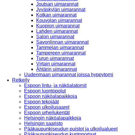
Joutsan uimarannat
Jyväskylän uimarannat
Kotkan uimarannat
Kouvolan uimarannat
Kuopion uimarannat
Lahden uimarannat
Salon uimarannat
Savonlinnan uimarannat
Tammelan uimarannat
Tampereen uimarannat
Turun uimarannat
Virtain uimarannat
Ähtärin uimarannat
Uudenmaan uimarannat joissa hyppytorni
Retkeily
Espoon lintu- ja näköalatornit
Espoon luontopolut
Espoon näköalapaikkoja
Espoon tekojäät
Espoon ulkoilusaaret
Espoon urheilukentät
Helsingin näköalapaikkoja
Helsingin saaristo
Pääkaupunkiseudun puistot ja ulkoilualueet
Pääkaupunkiseudun kuntoportaat