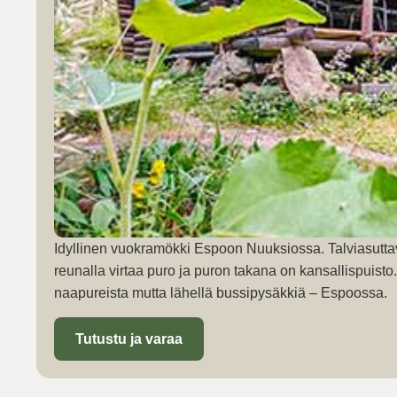
Idyllinen vuokramökki Espoon Nuuksiossa. Talviasutta
reunalla virtaa puro ja puron takana on kansallispuist
naapureista mutta lähellä bussipysäkkiä – Espoossa.
Tutustu ja varaa