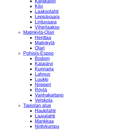
Karakallio
Kilo
Laaksolahti
Leppävaara
Lintuvaara
Viherlaakso
Matinkylä-Olari
Henttaa
Matinkylä
Olari
Pohjois-Espoo
Bodom
Kalajärvi
Kunnarla
Lahnus
Luukki
Niipperi
Röylä
Vanhakartano
Velskola
Tapiolan alue
Haukilahti
Laajalahti
Mankkaa
Niittykumpu