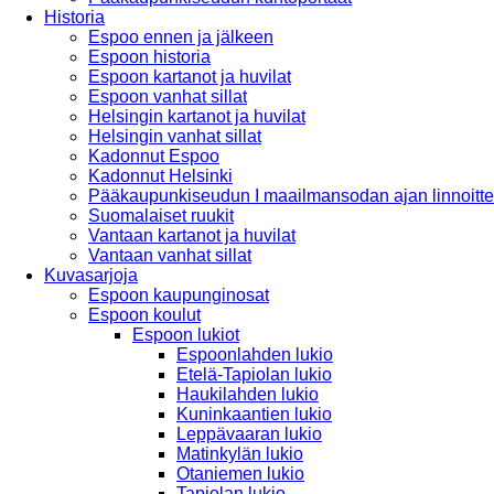
Historia
Espoo ennen ja jälkeen
Espoon historia
Espoon kartanot ja huvilat
Espoon vanhat sillat
Helsingin kartanot ja huvilat
Helsingin vanhat sillat
Kadonnut Espoo
Kadonnut Helsinki
Pääkaupunkiseudun I maailmansodan ajan linnoitte
Suomalaiset ruukit
Vantaan kartanot ja huvilat
Vantaan vanhat sillat
Kuvasarjoja
Espoon kaupunginosat
Espoon koulut
Espoon lukiot
Espoonlahden lukio
Etelä-Tapiolan lukio
Haukilahden lukio
Kuninkaantien lukio
Leppävaaran lukio
Matinkylän lukio
Otaniemen lukio
Tapiolan lukio