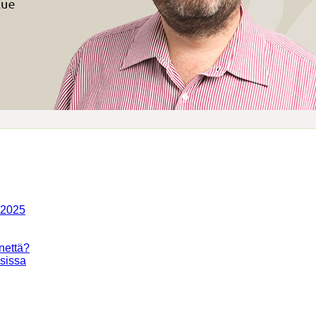
-2025
nettä?
isissa