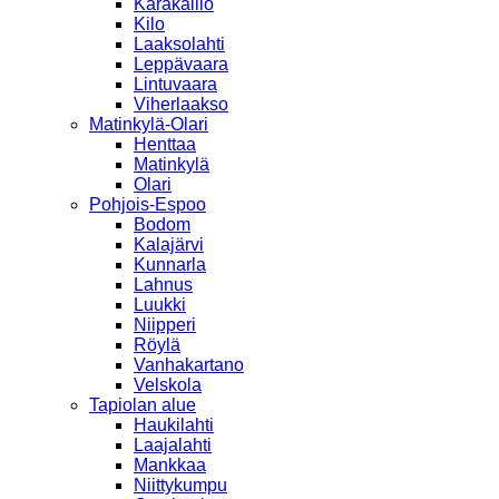
Karakallio
Kilo
Laaksolahti
Leppävaara
Lintuvaara
Viherlaakso
Matinkylä-Olari
Henttaa
Matinkylä
Olari
Pohjois-Espoo
Bodom
Kalajärvi
Kunnarla
Lahnus
Luukki
Niipperi
Röylä
Vanhakartano
Velskola
Tapiolan alue
Haukilahti
Laajalahti
Mankkaa
Niittykumpu