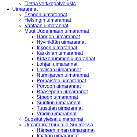
Tietoa verkkopalvelusta
Uimarannat
Espoon uimarannat
Helsingin uimarannat
Vantaan uimarannat
Muut Uudenmaan uimarannat
Hangon uimarannat
Hyvinkään uimarannat
Inkoon uimarannat
Karkkilan uimarannat
Kirkkonummen uimarannat
Lohjan uimarannat
Loviisan uimarannat
Nurmijärven uimarannat
Pornaisten uimarannat
Porvoon uimarannat
Raaseporin uimarannat
Sipoon uimarannat
Siuntion uimarannat
Tuusulan uimarannat
Vihdin uimarannat
Suositut yleiset uimarannat
Uimarannat muualla Suomessa
Hämeenlinnan uimarannat
Imatran uimarannat