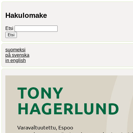
Hakulomake
Etsi
suomeksi
på svenska
in english