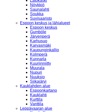
Latokaski
Nöykkiö
Saunalahti
Soukka
Suvisaaristo
Espoon keskus ja lähialueet
Espoon keskus
Gumböle
Järvenperä
Karhusuo
Karvasmäki
Kaupunginkallio
Kolmperä
Kunnarla
Kuuriinniitty
Muurala
Nupuri
Nuuksio
Siikajärvi
Kauklahden alue
Espoonkartano
Kauklahti
Kurttila
Vanttila
Leppävaaran alue