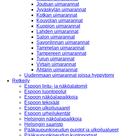
Joutsan uimarannat
Jyväskylän uimarannat
Kotkan uimarannat
Kouvolan uimarannat
Kuopion uimarannat
Lahden uimarannat
Salon uimarannat
Savonlinnan uimarannat
Tammelan uimarannat
Tampereen uimarannat
Turun uimarannat
Virtain uimarannat
Ähtärin uimarannat
Uudenmaan uimarannat joissa hyppytorni
Retkeily
Espoon lintu- ja näköalatornit
Espoon luontopolut
Espoon näköalapaikkoja
Espoon tekojäät
Espoon ulkoilusaaret
Espoon urheilukentät
Helsingin näköalapaikkoja
Helsingin saaristo
Pääkaupunkiseudun puistot ja ulkoilualueet
Pääkaupunkiseudun kuntoportaat