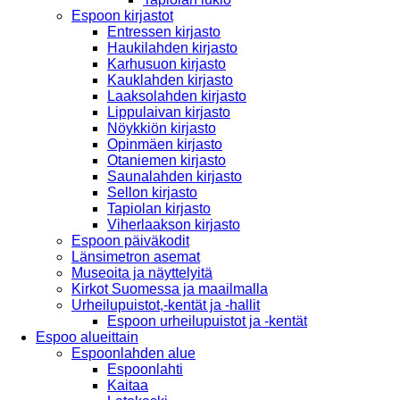
Espoon kirjastot
Entressen kirjasto
Haukilahden kirjasto
Karhusuon kirjasto
Kauklahden kirjasto
Laaksolahden kirjasto
Lippulaivan kirjasto
Nöykkiön kirjasto
Opinmäen kirjasto
Otaniemen kirjasto
Saunalahden kirjasto
Sellon kirjasto
Tapiolan kirjasto
Viherlaakson kirjasto
Espoon päiväkodit
Länsimetron asemat
Museoita ja näyttelyitä
Kirkot Suomessa ja maailmalla
Urheilupuistot,-kentät ja -hallit
Espoon urheilupuistot ja -kentät
Espoo alueittain
Espoonlahden alue
Espoonlahti
Kaitaa