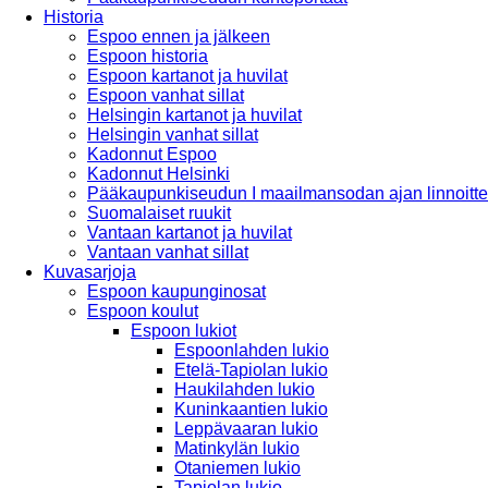
Historia
Espoo ennen ja jälkeen
Espoon historia
Espoon kartanot ja huvilat
Espoon vanhat sillat
Helsingin kartanot ja huvilat
Helsingin vanhat sillat
Kadonnut Espoo
Kadonnut Helsinki
Pääkaupunkiseudun I maailmansodan ajan linnoitte
Suomalaiset ruukit
Vantaan kartanot ja huvilat
Vantaan vanhat sillat
Kuvasarjoja
Espoon kaupunginosat
Espoon koulut
Espoon lukiot
Espoonlahden lukio
Etelä-Tapiolan lukio
Haukilahden lukio
Kuninkaantien lukio
Leppävaaran lukio
Matinkylän lukio
Otaniemen lukio
Tapiolan lukio