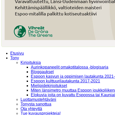
Etusivu
Tony
Kirjoituksia
Aurinkopaneelit omakotitalossa -blogisarja
Bloggaukset
Espoon kasvun ja oppimisen lautakunta 2021
Espoon kulttuurilautakunta 2017-2021
Mielipidekirjoitukset
Miten länsimetro muuttaa Espoon joukkoliiken
Elokuvia joita on kuvattu Espoossa tai Kaunia
Luottamustehtäväni
Tonysta sanottua
Ota yhteyttä
Tue kuvausprojekteja!